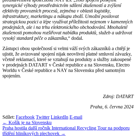
synergické výhody prostřednictvím sdílení zkušeností a zvýšení
efektivity provozních procesů, zejména v oblasti logistiky,
infrastruktury, marketingu a nákupu zboží. Umožní posilovat
strategickou pozici a lépe využívat příležitosti nejenom v kamenných
prodejnách, ale i na trhu elektronického obchodování. Mnohaleté
zkušenosti pomohou rozšiřovat nabídku produktů, služeb a udržovat
vysoký standard péče o zákazníka
,“ dodal.
Zástupci obou společností si velmi váží svých zákazníků a chtějí je
ujistit, že avizované spojení nijak neovlivní platné smluvní závazky,
včetně reklamací, které se vztahují na produkty a služby zakoupené
v prodejnách DATART v České republice a na Slovensku, Electro
Worldu v České republice a NAY na Slovensku před samotným
spojením.
Zdroj: DATART
Praha, 6. června 2024
Sdílet:
Facebook
Twitter
LinkedIn
E-mail
Navigace
← Košík je na Slovensku
Praha hostila další ročník International Recycling Tour na podporu
pro
třídění hliníkových plechovek →