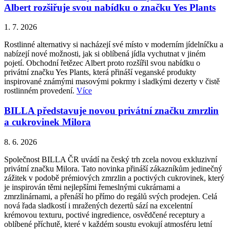
Albert rozšiřuje svou nabídku o značku Yes Plants
1. 7. 2026
Rostlinné alternativy si nacházejí své místo v moderním jídelníčku a
nabízejí nové možnosti, jak si oblíbená jídla vychutnat v jiném
pojetí. Obchodní řetězec Albert proto rozšířil svou nabídku o
privátní značku Yes Plants, která přináší veganské produkty
inspirované známými masovými pokrmy i sladkými dezerty v čistě
rostlinném provedení.
Více
BILLA představuje novou privátní značku zmrzlin
a cukrovinek Milora
8. 6. 2026
Společnost BILLA ČR uvádí na český trh zcela novou exkluzivní
privátní značku Milora. Tato novinka přináší zákazníkům jedinečný
zážitek v podobě prémiových zmrzlin a poctivých cukrovinek, který
je inspirován těmi nejlepšími řemeslnými cukrárnami a
zmrzlinárnami, a přenáší ho přímo do regálů svých prodejen. Celá
nová řada sladkostí i mražených dezertů sází na excelentní
krémovou texturu, poctivé ingredience, osvědčené receptury a
oblíbené příchutě, které v každém soustu evokují atmosféru letní