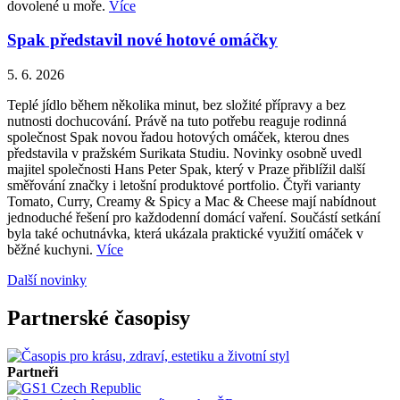
dovolené u moře.
Více
Spak představil nové hotové omáčky
5. 6. 2026
Teplé jídlo během několika minut, bez složité přípravy a bez
nutnosti dochucování. Právě na tuto potřebu reaguje rodinná
společnost Spak novou řadou hotových omáček, kterou dnes
představila v pražském Surikata Studiu. Novinky osobně uvedl
majitel společnosti Hans Peter Spak, který v Praze přiblížil další
směřování značky i letošní produktové portfolio. Čtyři varianty
Tomato, Curry, Creamy & Spicy a Mac & Cheese mají nabídnout
jednoduché řešení pro každodenní domácí vaření. Součástí setkání
byla také ochutnávka, která ukázala praktické využití omáček v
běžné kuchyni.
Více
Další novinky
Partnerské časopisy
Partneři