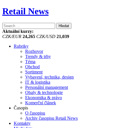
Retail News
Vyhledávání
Aktuální kurzy:
CZK/EUR
24,265
CZK/USD
21,039
Rubriky
Rozhovor
Trendy & trhy
Téma
Obchod
Sortiment
Vybavení, technika, design
IT & logistika
Personální management
Obaly & technologie
Ekonomika & právo
Komerční článek
Časopis
O časopisu
Archiv časopisu Retail News
Kontakty