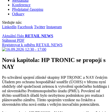
Mediadata
Konference
Předplatné časopisu
Odkazy
Sledujte nás:
LinkedIn
Facebook
Twitter
Instagram
Aktuální číslo
RETAIL NEWS
Stáhnout PDF
Registrovat k odběru RETAIL NEWS
Nová kapitola: HP TRONIC se propojí s
NAY
Po schválení spojení zlínské skupiny HP TRONIC a NAY českým
Úřadem pro ochranu hospodářské soutěže (ÚOHS) v březnu nyní
obdržely obě společnosti zelenou k vytvoření společného holdingu i
od slovenského Protimonopolného úradu (PMÚ). Povolení od
těchto soutěžních úřadů bylo nezbytnou podmínkou pro realizaci
plánovaného záměru. Tímto spojením vznikne na českém a
slovenském trhu nová entita s velkým inovačním potenciálem.