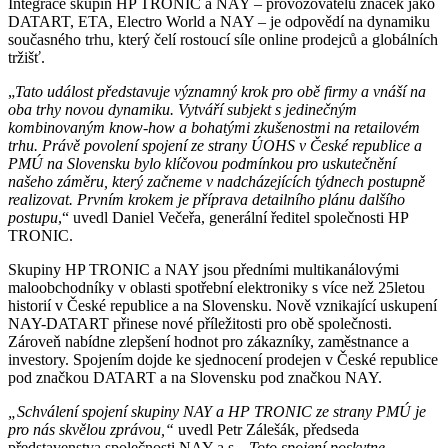
Integrace skupin HP TRONIC a NAY – provozovatelů značek jako
DATART, ETA, Electro World a NAY – je odpovědí na dynamiku
současného trhu, který čelí rostoucí síle online prodejců a globálních
tržišť.
„
Tato událost představuje významný krok pro obě firmy a vnáší na
oba trhy novou dynamiku. Vytváří subjekt s jedinečným
kombinovaným know-how a bohatými zkušenostmi na retailovém
trhu. Právě povolení spojení ze strany ÚOHS v České republice a
PMÚ na Slovensku bylo klíčovou podmínkou pro uskutečnění
našeho záměru, který začneme v nadcházejících týdnech postupně
realizovat. Prvním krokem je příprava detailního plánu dalšího
postupu
,“ uvedl Daniel Večeřa, generální ředitel společnosti HP
TRONIC.
Skupiny HP TRONIC a NAY jsou předními multikanálovými
maloobchodníky v oblasti spotřební elektroniky s více než 25letou
historií v České republice a na Slovensku. Nově vznikající uskupení
NAY-DATART přinese nové příležitosti pro obě společnosti.
Zároveň nabídne zlepšení hodnot pro zákazníky, zaměstnance a
investory. Spojením dojde ke sjednocení prodejen v České republice
pod značkou DATART a na Slovensku pod značkou NAY.
„Schválení spojení skupiny NAY a HP TRONIC ze strany PMÚ je
pro nás skvělou zprávou,“
uvedl Petr Zálešák, předseda
představenstva společnosti NAY a.s. „
Toto spojení poskytne