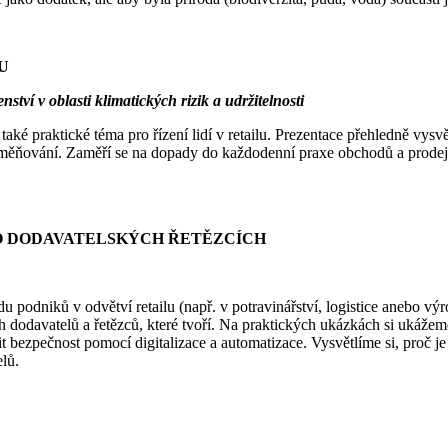
U
í v oblasti klimatických rizik a udržitelnosti
také praktické téma pro řízení lidí v retailu. Prezentace přehledně vys
 odměňování. Zaměří se na dopady do každodenní praxe obchodů a prod
O DODAVATELSKÝCH ŘETĚZCÍCH
du podniků v odvětví retailu (např. v potravinářství, logistice anebo 
ých dodavatelů a řetězců, které tvoří. Na praktických ukázkách si ukáže
 bezpečnost pomocí digitalizace a automatizace. Vysvětlíme si, proč je
lů.