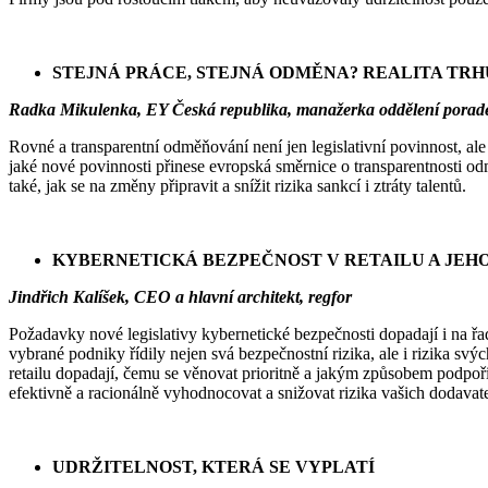
STEJNÁ PRÁCE, STEJNÁ ODMĚNA? REALITA TRH
Radka Mikulenka, EY Česká republika, manažerka oddělení poradenstv
Rovné a transparentní odměňování není jen legislativní povinnost, ale 
jaké nové povinnosti přinese evropská směrnice o transparentnosti
také, jak se na změny připravit a snížit rizika sankcí i ztráty talentů.
KYBERNETICKÁ BEZPEČNOST V RETAILU A JEH
Jindřich Kalíšek, CEO a hlavní architekt, regfor
Požadavky nové legislativy kybernetické bezpečnosti dopadají i na řa
vybrané podniky řídily nejen svá bezpečnostní rizika, ale i rizika sv
retailu dopadají, čemu se věnovat prioritně a jakým způsobem podpořit
efektivně a racionálně vyhodnocovat a snižovat rizika vašich dodavate
UDRŽITELNOST, KTERÁ SE VYPLATÍ