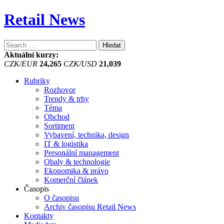
Retail News
Vyhledávání
Aktuální kurzy:
CZK/EUR
24,265
CZK/USD
21,039
Rubriky
Rozhovor
Trendy & trhy
Téma
Obchod
Sortiment
Vybavení, technika, design
IT & logistika
Personální management
Obaly & technologie
Ekonomika & právo
Komerční článek
Časopis
O časopisu
Archiv časopisu Retail News
Kontakty