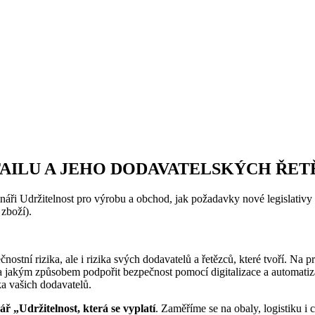
AILU A JEHO DODAVATELSKÝCH ŘET
náři Udržitelnost pro výrobu a obchod, jak požadavky nové legislativy 
 zboží).
ostní rizika, ale i rizika svých dodavatelů a řetězců, které tvoří. Na 
 a jakým způsobem podpořit bezpečnost pomocí digitalizace a automatiza
ka vašich dodavatelů.
 „Udržitelnost, která se vyplatí
. Zaměříme se na obaly, logistiku 