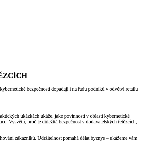
ĚZCÍCH
kybernetické bezpečnosti dopadají i na řadu podniků v odvětví retailu
praktických ukázkách ukáže, jaké povinnosti v oblasti kybernetické
ce. Vysvětlí, proč je důležitá bezpečnost v dodavatelských řetězcích,
i chování zákazníků. Udržitelnost pomáhá dělat byznys – ukážeme vám