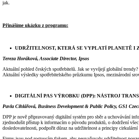
jak.
Přinášíme ukázku z programu:
UDRŽITELNOST, KTERÁ SE VYPLATÍ PLANETĚ I
Tereza Horáková, Associate Director, Ipsos
Aktuální pohled českých spotřebitelů. Jak se vyvíjejí globální trendy?
Aktuální výsledky spotřebitelského průzkumu Ipsos, mezinárodní srov
DIGITÁLNÍ PAS VÝROBKU (DPP): NÁSTROJ TRA
Pavla Cihlářová, Business Development & Public Policy, GS1 Czec
DPP je nově připravovaný digitální systém pro sběr a uchovávání infor
zjednodušit přístup k informacím o původu produktů, o dodržení všech
dosledovatelnosti, podpořit důraz na udržitelnost a principy cirkulárn
Firmy jsou pod rostoucím tlakem, aby neuvažovaly udržitelnost pouze 