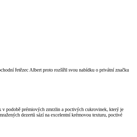
bchodní řetězec Albert proto rozšířil svou nabídku o privátní značku
k v podobě prémiových zmrzlin a poctivých cukrovinek, který je
 mražených dezertů sází na excelentní krémovou texturu, poctivé