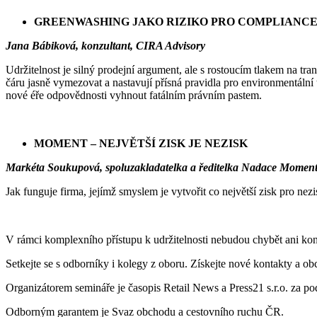
GREENWASHING JAKO RIZIKO PRO COMPLIANCE
Jana Bábiková, konzultant, CIRA Advisory
Udržitelnost je silný prodejní argument, ale s rostoucím tlakem na tra
čáru jasně vymezovat a nastavují přísná pravidla pro environmentální
nové éře odpovědnosti vyhnout fatálním právním pastem.
MOMENT – NEJVĚTŠÍ ZISK JE NEZISK
Markéta Soukupová, spoluzakladatelka a ředitelka Nadace Momen
Jak funguje firma, jejímž smyslem je vytvořit co největší zisk pro ne
V rámci komplexního přístupu k udržitelnosti nebudou chybět ani konk
Setkejte se s odborníky i kolegy z oboru. Získejte nové kontakty a obc
Organizátorem semináře je časopis Retail News a Press21 s.r.o. za po
Odborným garantem je Svaz obchodu a cestovního ruchu ČR.