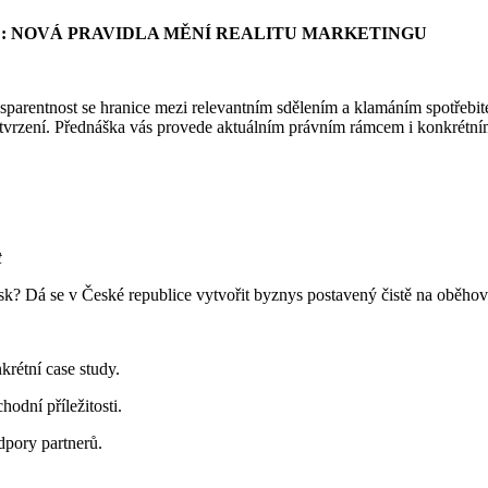
: NOVÁ PRAVIDLA MĚNÍ REALITU MARKETINGU
nsparentnost se hranice mezi relevantním sdělením a klamáním spotřebitel
 tvrzení. Přednáška vás provede aktuálním právním rámcem i konkrétními 
t
zisk? Dá se v České republice vytvořit byznys postavený čistě na oběhov
rétní case study.
hodní příležitosti.
dpory partnerů.