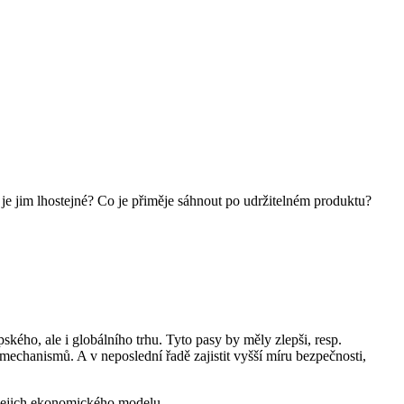
o je jim lhostejné? Co je přiměje sáhnout po udržitelném produktu?
kého, ale i globálního trhu. Tyto pasy by měly zlepši, resp.
mechanismů. A v neposlední řadě zajistit vyšší míru bezpečnosti,
í jejich ekonomického modelu.