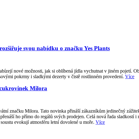
 rozšiřuje svou nabídku o značku Yes Plants
abízejí nové možnosti, jak si oblíbená jídla vychutnat v jiném pojetí. O
sovými pokrmy i sladkými dezerty v čistě rostlinném provedení.
Více
 cukrovinek Milora
átní značku Milora. Tato novinka přináší zákazníkům jedinečný zážite
přenáší ho přímo do regálů svých prodejen. Celá nová řada sladkostí i
 soustu evokují atmosféru letní dovolené u moře.
Více