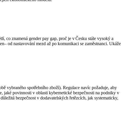
větlí, co znamená gender pay gap, proč je v Česku stále vysoký a
ejen– od nastavování mezd až po komunikaci se zaměstnanci. Ukáže
výrobě vybraného spotřebního zboží). Regulace navíc požaduje, aby
me, jaké povinnosti v oblasti kybernetické bezpečnosti na podniky v
 důležitá bezpečnost v dodavatelských řetězcích, jak systematicky,