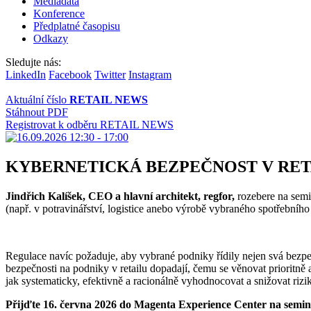
Mediadata
Konference
Předplatné časopisu
Odkazy
Sledujte nás:
LinkedIn
Facebook
Twitter
Instagram
Aktuální číslo
RETAIL NEWS
Stáhnout PDF
Registrovat k odběru RETAIL NEWS
KYBERNETICKÁ BEZPEČNOST V RET
Jindřich Kalíšek, CEO a hlavní architekt, regfor,
rozebere na semi
(např. v potravinářství, logistice anebo výrobě vybraného spotřebního
Regulace navíc požaduje, aby vybrané podniky řídily nejen svá bezpečn
bezpečnosti na podniky v retailu dopadají, čemu se věnovat prioritně
jak systematicky, efektivně a racionálně vyhodnocovat a snižovat rizi
Přijďte 16. června 2026 do Magenta Experience Center na seminář