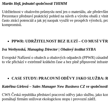
Martin Hejl, jednatel společnosti THIMM
Udržitelnost v obalovém průmyslu není jen o materiálu, ale především
Prezentace představí praktický pohled na návrh a výrobu obalů z vlnit
často ztrácí potenciál a jak jej naopak využít ve prospěch výrobců, pr
kompromisů.
PPWR: UDRŽITELNOST BEZ ILUZÍ – CO MUSÍ VÝ
Iva Werbynská, Managing Director | Obalový institut SYBA
Evropské Nařízení o obalech a obalových odpadech (PPWR) zásadně m
to vše přichází v extrémně krátkém čase a bez plně připravené infrast
CASE STUDY: PRACOVNÍ ODĚVY JAKO SLUŽBA: 
Kateřina Girlová – Sales Manager New Business CZ ve společnost
CWS Česká republika představí pracovní oděvy jako službu, jako konkr
pomáhají firmám snižovat ekologickou stopu i provozní zátěž.