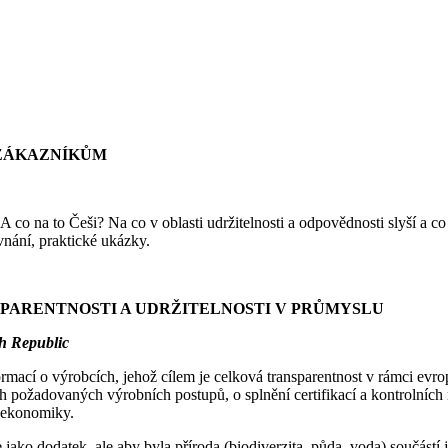
 ZÁKAZNÍKŮM
 A co na to Češi? Na co v oblasti udržitelnosti a odpovědnosti slyší a c
nání, praktické ukázky.
NSPARENTNOSTI A UDRŽITELNOSTI V PRŮMYSLU
h Republic
mací o výrobcích, jehož cílem je celková transparentnost v rámci evrops
 požadovaných výrobních postupů, o splnění certifikací a kontrolních 
í ekonomiky.
jako dodatek, ale aby byla příroda (biodiverzita, půda, voda) součást