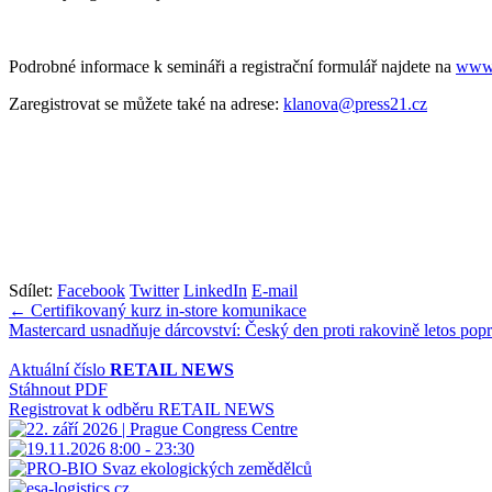
Podrobné informace k semináři a registrační formulář najdete na
www.
Zaregistrovat se můžete také na adrese:
klanova@press21.cz
Sdílet:
Facebook
Twitter
LinkedIn
E-mail
Navigace
← Certifikovaný kurz in-store komunikace
Mastercard usnadňuje dárcovství: Český den proti rakovině letos pop
pro
příspěvek
Aktuální číslo
RETAIL NEWS
Stáhnout PDF
Registrovat k odběru RETAIL NEWS