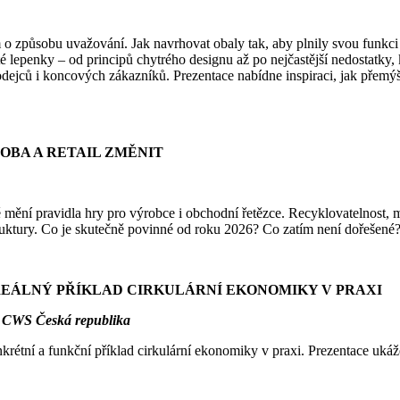
 o způsobu uvažování. Jak navrhovat obaly tak, aby plnily svou funkci
é lepenky – od principů chytrého designu až po nejčastější nedostatky,
odejců i koncových zákazníků. Prezentace nabídne inspiraci, jak přemýšl
ROBA A RETAIL ZMĚNIT
ění pravidla hry pro výrobce i obchodní řetězce. Recyklovatelnost, 
ruktury. Co je skutečně povinné od roku 2026? Co zatím není dořešené? A
REÁLNÝ PŘÍKLAD CIRKULÁRNÍ EKONOMIKY V PRAXI
i CWS Česká republika
étní a funkční příklad cirkulární ekonomiky v praxi. Prezentace ukáže