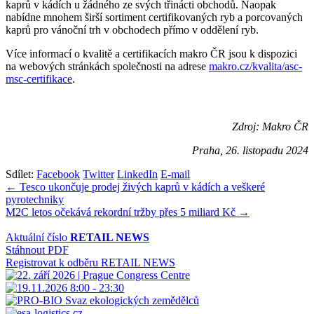
kaprů v kádích u žádného ze svých třinácti obchodů. Naopak
nabídne mnohem širší sortiment certifikovaných ryb a porcovaných
kaprů pro vánoční trh v obchodech přímo v oddělení ryb.
Více informací o kvalitě a certifikacích makro ČR jsou k dispozici
na webových stránkách společnosti na adrese
makro.cz/kvalita/asc-
msc-certifikace
.
Zdroj: Makro ČR
Praha, 26. listopadu 2024
Sdílet:
Facebook
Twitter
LinkedIn
E-mail
Navigace
← Tesco ukončuje prodej živých kaprů v kádích a veškeré
pyrotechniky
pro
M2C letos očekává rekordní tržby přes 5 miliard Kč →
příspěvek
Aktuální číslo
RETAIL NEWS
Stáhnout PDF
Registrovat k odběru RETAIL NEWS