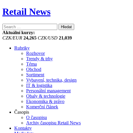
Retail News
Vyhledávání
Aktuální kurzy:
CZK/EUR
24,265
CZK/USD
21,039
Rubriky
Rozhovor
Trendy & trhy
Téma
Obchod
Sortiment
Vybavení, technika, design
IT & logistika
Personální management
Obaly & technologie
Ekonomika & právo
Komerční článek
Časopis
O časopisu
Archiv časopisu Retail News
Kontakty