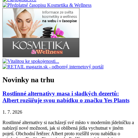
Novinky na trhu
Rostlinné alternativy masa i sladkých dezertů:
Albert rozšiřuje svou nabídku o značku Yes Plants
1. 7. 2026
Rostlinné alternativy si nacházejí své místo v moderním jídelníčku a
nabízejí nové možnosti, jak si oblíbená jídla vychutnat v jiném
pojetí. Obchodní řetězec Albert proto rozšířil svou nabídku o