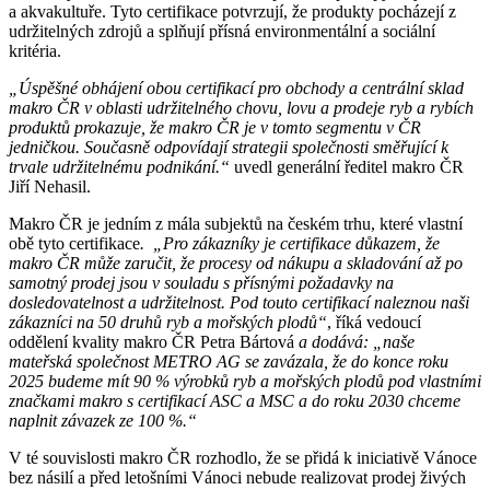
a akvakultuře. Tyto certifikace potvrzují, že produkty pocházejí z
udržitelných zdrojů a splňují přísná environmentální a sociální
kritéria.
„Úspěšné obhájení obou certifikací pro obchody a centrální sklad
makro ČR v oblasti udržitelného chovu, lovu a prodeje ryb a rybích
produktů prokazuje, že makro ČR je v tomto segmentu v ČR
jedničkou. Současně odpovídají strategii společnosti směřující k
trvale udržitelnému podnikání.“
uvedl generální ředitel makro ČR
Jiří Nehasil.
Makro ČR je jedním z mála subjektů na českém trhu, které vlastní
obě tyto certifikace
.
„Pro zákazníky je certifikace důkazem, že
makro ČR může zaručit, že procesy od nákupu a skladování až po
samotný prodej jsou v souladu s přísnými požadavky na
dosledovatelnost a udržitelnost. Pod touto certifikací naleznou naši
zákazníci na 50 druhů ryb a mořských plodů“
, říká vedoucí
oddělení kvality makro ČR Petra Bártová
a dodává: „naše
mateřská společnost METRO AG se zavázala, že do konce roku
2025 budeme mít 90 % výrobků ryb a mořských plodů pod vlastními
značkami makro s certifikací ASC a MSC a do roku 2030 chceme
naplnit závazek ze 100 %.“
V té souvislosti makro ČR rozhodlo, že se přidá k iniciativě Vánoce
bez násilí a před letošními Vánoci nebude realizovat prodej živých