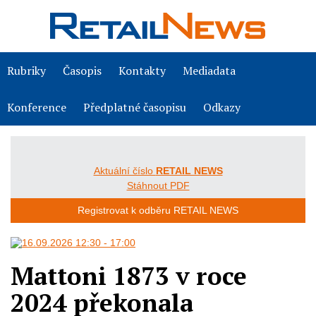
Rubriky
Časopis
Kontakty
Mediadata
Konference
Předplatné časopisu
Odkazy
Aktuální číslo
RETAIL NEWS
Stáhnout PDF
Registrovat k odběru RETAIL NEWS
Mattoni 1873 v roce
2024 překonala