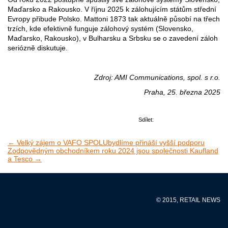
Maďarsko a Rakousko. V říjnu 2025 k zálohujícím státům střední
Evropy přibude Polsko. Mattoni 1873 tak aktuálně působí na třech
trzích, kde efektivně funguje zálohový systém (Slovensko,
Maďarsko, Rakousko), v Bulharsku a Srbsku se o zavedení záloh
seriózně diskutuje.
Zdroj: AMI Communications, spol. s r.o.
Praha, 25. března 2025
Sdílet:
← Velký zájem o VAFO SPOLUbydlíme přináší vyšší podporu
Zodpovědným obchodníkem roku 2024 jsou společnosti Kaufland
a Tesco →
© 2015, RETAIL NEWS