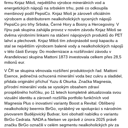
firmu Knjaz Miloš, největšího výrobce minerálních vod a
energetických nápojů na srbském trhu, poté co odkoupila
menšinový podíl PepsiCo. Knjaz Mioš je zároveň oficiálním
výrobcem a distributorem nealkoholických sycených nápojů
PepsiCo pro trhy Srbska, Černé Hory a Bosny a Hercegoviny. V
říjnu pak skupina zahájila provoz v novém závodu Knjaz Miloš se
dvěma výrobními linkami na stáčení nápojových produktů do PET
lahví a plechovek. Knjaz Miloš tím zdvojnásobil svoji kapacitu a
stal se největším výrobcem balené vody a nealkoholických nápojů
v této části Evropy. Do modernizace a rozšiřování závodu v
Aranđelovaci skupina Mattoni 1873 investovala celkem přes 28,5
milionů eur.
V ČR se skupina věnovala rozšíření produktových řad. Mattoni
Esence, jedinečná ochucená minerální voda bez cukru a sladidel,
přidala originální příchuť Yuzu & Okurka. Značka Magnesia,
přírodní minerální voda se vysokým obsahem zdraví
prospěšného hořčíku, po 11 letech kompletně aktualizovala svou
vizuální identitu a zároveň rozšířila portfolio funkčních vod
Magnesia Plus o inovativní varianty Boost a Revital. Oblíbený
nealkoholický beermix BirGo, vyráběný ve spolupráci s národním
pivovarem Budějovický Budvar, loni obohatil nabídku o variantu
BirGo Cedrata. NADA a Nielsen ve zprávě z února 2025 právě
značku BirGo označili v celém segmentu nealkoholických piv za