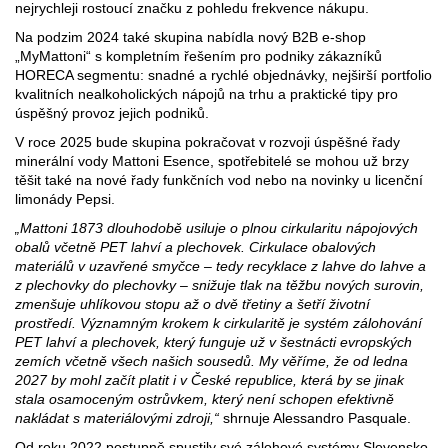
nejrychleji rostoucí značku z pohledu frekvence nákupu.
Na podzim 2024 také skupina nabídla nový B2B e-shop
„MyMattoni“ s kompletním řešením pro podniky zákazníků
HORECA segmentu: snadné a rychlé objednávky, nejširší portfolio
kvalitních nealkoholických nápojů na trhu a praktické tipy pro
úspěšný provoz jejich podniků.
V roce 2025 bude skupina pokračovat v rozvoji úspěšné řady
minerální vody Mattoni Esence, spotřebitelé se mohou už brzy
těšit také na nové řady funkčních vod nebo na novinky u licenční
limonády Pepsi.
„Mattoni 1873 dlouhodobě usiluje o plnou cirkularitu nápojových
obalů včetně PET lahví a plechovek. Cirkulace obalových
materiálů v uzavřené smyčce – tedy recyklace z lahve do lahve a
z plechovky do plechovky – snižuje tlak na těžbu nových surovin,
zmenšuje uhlíkovou stopu až o dvě třetiny a šetří životní
prostředí. Významným krokem k cirkularitě je systém zálohování
PET lahví a plechovek, který funguje už v šestnácti evropských
zemích včetně všech našich sousedů. My věříme, že od ledna
2027 by mohl začít platit i v České republice, která by se jinak
stala osamoceným ostrůvkem, který není schopen efektivně
nakládat s materiálovými zdroji,“
shrnuje Alessandro Pasquale.
Od roku 2022 postupně spustily své zálohové systémy Slovensko,