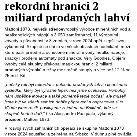
rekordní hranici 2
miliard prodaných lahví
Mattoni 1873, největší středoevropský výrobce minerálních vod a
nealkoholických nápojů s 3 650 zaměstnanci, 11 výrobními
závody a působností v 8 zemích, v roce 2024 opět zlepšil svou
výkonnost. Skupině se dařilo ve všech oblastech podnikání, mezi
které patří přírodní a ochucené minerální vody, nealko nápoje,
snacky i prodejní automaty pod značkou Very Goodies. Objem
výroby celé skupiny překonal magickou hranici 2 miliard
prodaných výrobků a tržby meziročně stouply o více než 12 % na
25 mld. Kč.
„Loňský rok byl rekordní z pohledu prodaných lahví i finančního
výsledku, který byl výrazně lepší, než jsme očekávali. Pomohly
nám úspěšné inovace a také poměrně teplé počasí, ale museli
jsme být ve všech zemích dobře připraveni a odpracovat si to.
Všude jsme rostli, posilujeme zejména na Balkáně, kde se
skupině hodně daří,“
říká Alessandro Pasquale, výkonný
prezident Mattoni 1873.
V rozvoji svých zahraničních operací se skupina Mattoni 1873
v roce 2024 soustředila zejména na Srbsko. V dubnu plně ovládla