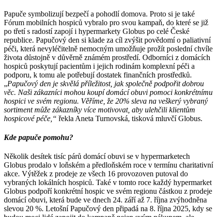
Papuče symbolizují bezpečí a pohodlí domova. Proto si je také
Fórum mobilních hospiců vybralo pro svou kampaň, do které se již
po třetí s radostí zapojí i hypermarkety Globus po celé České
republice. Papučový den si klade za cíl zvýšit povědomí o paliativní
péči, která nevyléčitelně nemocným umožňuje prožít poslední chvíle
života důstojně v důvěrně známém prostředí. Odborníci z domácích
hospiců poskytují pacientům i jejich rodinám komplexní péči a
podporu, k tomu ale potřebují dostatek finančních prostředků.
„
Pa
pučový
d
en
je
sk
vělá
příl
ežitost,
j
ak
sp
olečně
po
dpořit
do
brou
v
ěc.
N
aši
zák
azníci
m
ohou
k
oupí
do
mácí
o
buvi
po
moci
kon
krétnímu
ho
spici
ve
s
vém
re
gionu. Věříme, že
20
% sleva na veškerý vybraný
sortiment
může zákazníky více motivovat, aby ulehčili klientům
hospicové péče,“
řekla Aneta Turnovská, tisková mluvčí Globus.
Kde papuče pomohu?
Několik desítek tisíc párů domácí obuvi se v hypermarketech
Globus prodalo v loňském a předloňském roce v termínu charitativní
akce. Výtěžek z prodeje ze všech 16 provozoven putoval do
vybraných lokálních hospiců. Také v tomto roce každý hypermarket
Globus podpoří konkrétní hospic ve svém regionu částkou z prodeje
domácí obuvi, která bude ve dnech 24. září až 7. října zvýhodněna
slevou 20 %. Letošní Papučový den připadá na 8. října 2025, kdy se