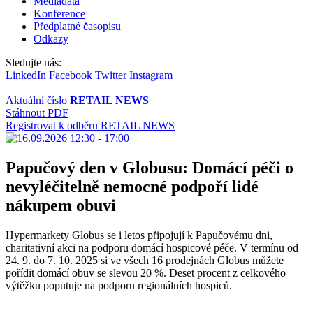
Mediadata
Konference
Předplatné časopisu
Odkazy
Sledujte nás:
LinkedIn
Facebook
Twitter
Instagram
Aktuální číslo
RETAIL NEWS
Stáhnout PDF
Registrovat k odběru RETAIL NEWS
Papučový den v Globusu: Domácí péči o
nevyléčitelně nemocné podpoří lidé
nákupem obuvi
Hypermarkety Globus se i letos připojují k Papučovému dni,
charitativní akci na podporu domácí hospicové péče. V termínu od
24. 9. do 7. 10. 2025 si ve všech 16 prodejnách Globus můžete
pořídit domácí obuv se slevou 20 %. Deset procent z celkového
výtěžku poputuje na podporu regionálních hospiců.