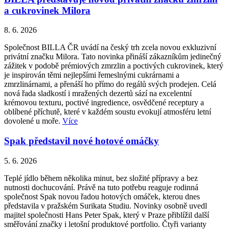
a cukrovinek Milora
8. 6. 2026
Společnost BILLA ČR uvádí na český trh zcela novou exkluzivní
privátní značku Milora. Tato novinka přináší zákazníkům jedinečný
zážitek v podobě prémiových zmrzlin a poctivých cukrovinek, který
je inspirován těmi nejlepšími řemeslnými cukrárnami a
zmrzlinárnami, a přenáší ho přímo do regálů svých prodejen. Celá
nová řada sladkostí i mražených dezertů sází na excelentní
krémovou texturu, poctivé ingredience, osvědčené receptury a
oblíbené příchutě, které v každém soustu evokují atmosféru letní
dovolené u moře.
Více
Spak představil nové hotové omáčky
5. 6. 2026
Teplé jídlo během několika minut, bez složité přípravy a bez
nutnosti dochucování. Právě na tuto potřebu reaguje rodinná
společnost Spak novou řadou hotových omáček, kterou dnes
představila v pražském Surikata Studiu. Novinky osobně uvedl
majitel společnosti Hans Peter Spak, který v Praze přiblížil další
směřování značky i letošní produktové portfolio. Čtyři varianty