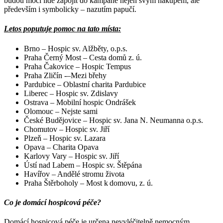
budou moci lidé zapojit do kampaně nejen svým nákupem, ale
především i symbolicky – nazutím papučí.
Letos poputuje pomoc na tato místa:
Brno – Hospic sv. Alžběty, o.p.s.
Praha Černý Most – Cesta domů z. ú.
Praha Čakovice – Hospic Tempus
Praha Zličín -–Mezi břehy
Pardubice – Oblastní charita Pardubice
Liberec – Hospic sv. Zdislavy
Ostrava – Mobilní hospic Ondrášek
Olomouc – Nejste sami
České Budějovice – Hospic sv. Jana N. Neumanna o.p.s.
Chomutov – Hospic sv. Jiří
Plzeň – Hospic sv. Lazara
Opava – Charita Opava
Karlovy Vary – Hospic sv. Jiří
Ústí nad Labem – Hospic sv. Štěpána
Havířov – Andělé stromu života
Praha Štěrboholy – Most k domovu, z. ú.
Co je domácí hospicová péče?
Domácí hospicová péče je určena nevyléčitelně nemocným