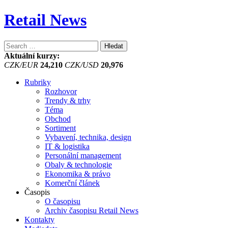
Retail News
Vyhledávání
Aktuální kurzy:
CZK/EUR
24,210
CZK/USD
20,976
Rubriky
Rozhovor
Trendy & trhy
Téma
Obchod
Sortiment
Vybavení, technika, design
IT & logistika
Personální management
Obaly & technologie
Ekonomika & právo
Komerční článek
Časopis
O časopisu
Archiv časopisu Retail News
Kontakty