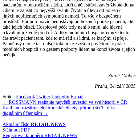
pacientům v pokročilém stádiu, kteří chtějí strávit závěr života doma.
Cílem je zajistit co nejvyšší kvalitu života a úlevu od bolesti či
jiných nepříjemných symptomů nemoci. To vše v bezpečném
prostředí. Podporu navíc nedostávají od hospiců pouze pacienti, ale
také jejich blízcí. Hospicová péče tedy není o smrti, ale hlavně
o kvalitním životě před ní. A díky mobilním hospicům může tento
čas trávit pacient tam, kde to má rád a s lidmi, se kterými si přeje.
Papučový den je tak další krokem ke zvýšení povědomí o práci
mobilních hospiců a o gestem podpory lidem na konci života a jejich
pečující.
Zdroj: Globus
Praha, 24. září 2025
Sdílet:
Facebook
Twitter
LinkedIn
E-mail
Navigace
← ROSSMANN realizuje největší investici ve své historii v ČR
Kaufland rozšiřuje elektronické etikety, přírodu šetří i díky
pro
digitálním účtenkám →
příspěvek
Aktuální číslo
RETAIL NEWS
Stáhnout PDF
Registrovat k odběru RETAIL NEWS