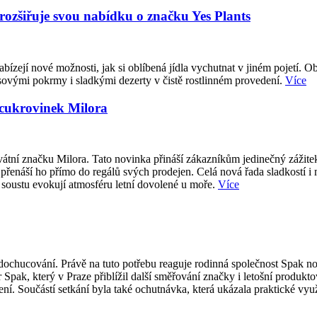
 rozšiřuje svou nabídku o značku Yes Plants
abízejí nové možnosti, jak si oblíbená jídla vychutnat v jiném pojetí. O
sovými pokrmy i sladkými dezerty v čistě rostlinném provedení.
Více
 cukrovinek Milora
átní značku Milora. Tato novinka přináší zákazníkům jedinečný zážite
přenáší ho přímo do regálů svých prodejen. Celá nová řada sladkostí i
 soustu evokují atmosféru letní dovolené u moře.
Více
ti dochucování. Právě na tuto potřebu reaguje rodinná společnost Spak
 Spak, který v Praze přiblížil další směřování značky i letošní produk
í. Součástí setkání byla také ochutnávka, která ukázala praktické vy