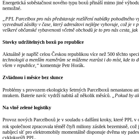
Energetická soběstačnost nového typu boxů přináší mimo jiné výhodu v 
nemožné.
„PPL Parcelbox pro nás představuje rozšíření nabídky pohodlného vy
vyzvednutí zásilky v čase, který adresátovi nejlépe vyhovuje, což je 
veškeré občanské vybavenosti včetně obchodů je to pro nás cesta, jak z
Stovky udržitelných boxů po republice
Aktuálně je napříč celou Českou republikou více než 500 těchto speciá
technologii a menším rozměrům se můžeme rozrůst i do míst, kde to do
všem v republice,“
komentuje Petr Horák.
Zvládnou i měsíce bez slunce
Problémy s provozem ekologicky šetrných Parcelboxů nenastanou ani v
mrakem. Baterie navíc vydrží nabitá až několik měsíců.
„Pokud by ale
Na vlně zelené logistiky
Provoz nových Parcelboxů je v souladu s dalšími kroky, které PPL v o
rok společnost zpracovala téměř čtyři miliony zásilek bezemisně, což 
nabíjecí síť pro elektromobily momentálně disponuje dvěma sty padesá
cyklokurýři PPL.