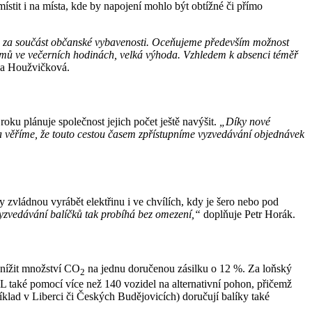
ístit i na místa, kde by napojení mohlo být obtížné či přímo
ho za součást občanské vybavenosti. Oceňujeme především možnost
e domů ve večerních hodinách, velká výhoda. Vzhledem k absenci téměř
ka Houžvičková.
oku plánuje společnost jejich počet ještě navýšit.
„Díky nové
 věříme, že touto cestou
časem zpřístupníme vyzvedávání objednávek
zvládnou vyrábět elektřinu i ve chvílích, kdy je šero nebo pod
 vyzvedávání balíčků tak probíhá bez omezení,“
doplňuje Petr Horák.
 snížit množství CO
na jednu doručenou zásilku o 12 %. Za loňský
2
PPL také pomocí více než 140 vozidel na alternativní pohon, přičemž
íklad v Liberci či Českých Budějovicích) doručují balíky také