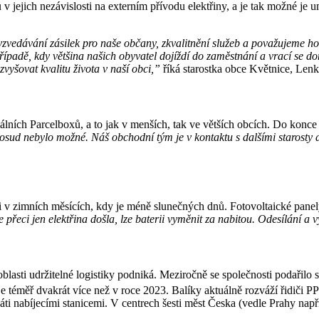
jejich nezávislosti na externím přívodu elektřiny, a je tak možné je um
zvedávání zásilek pro naše občany, zkvalitnění služeb a považujeme 
v případě, kdy většina našich obyvatel dojíždí do zaměstnání a vrací s
vyšovat kvalitu života v naší obci,”
říká starostka obce Květnice, Len
lních Parcelboxů, a to jak v menších, tak ve větších obcích. Do konce r
sud nebylo možné. Náš obchodní tým je v kontaktu s dalšími starosty a
 zimních měsících, kdy je méně slunečných dnů. Fotovoltaické panely 
 přeci jen elektřina došla, lze baterii vyměnit za nabitou. Odesílání a
blasti udržitelné logistiky podniká. Meziročně se společnosti podařilo
je téměř dvakrát více než v roce 2023. Balíky aktuálně rozváží řidiči 
ti nabíjecími stanicemi. V centrech šesti měst Česka (vedle Prahy např