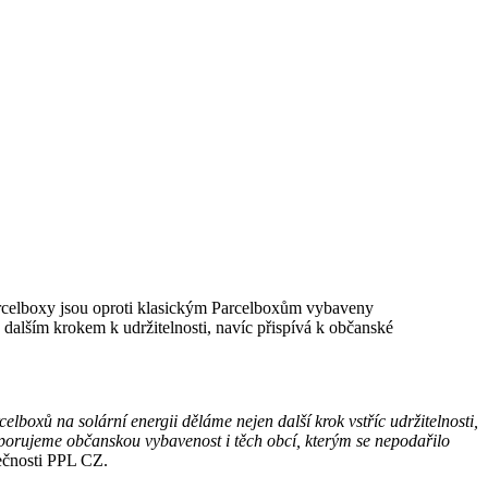
 Parcelboxy jsou oproti klasickým Parcelboxům vybaveny
 dalším krokem k udržitelnosti, navíc přispívá k občanské
lboxů na solární energii děláme nejen další krok vstříc udržitelnosti,
odporujeme občanskou vybavenost i těch obcí, kterým se nepodařilo
lečnosti PPL CZ.