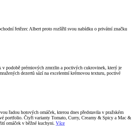
bchodní řetězec Albert proto rozšířil svou nabídku o privátní značku
k v podobě prémiových zmrzlin a poctivých cukrovinek, který je
 mražených dezertů sází na excelentní krémovou texturu, poctivé
 novou řadou hotových omáček, kterou dnes představila v pražském
tové portfolio. Čtyři varianty Tomato, Curry, Creamy & Spicy a Mac &
užití omáček v běžné kuchyni.
Více