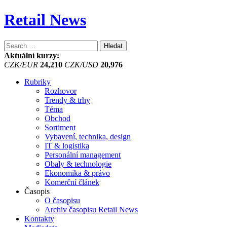
Retail News
Vyhledávání
Aktuální kurzy:
CZK/EUR
24,210
CZK/USD
20,976
Rubriky
Rozhovor
Trendy & trhy
Téma
Obchod
Sortiment
Vybavení, technika, design
IT & logistika
Personální management
Obaly & technologie
Ekonomika & právo
Komerční článek
Časopis
O časopisu
Archiv časopisu Retail News
Kontakty