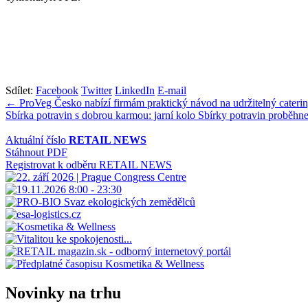
Sdílet:
Facebook
Twitter
LinkedIn
E-mail
Navigace
← ProVeg Česko nabízí firmám praktický návod na udržitelný cateri
Sbírka potravin s dobrou karmou: jarní kolo Sbírky potravin proběh
pro
příspěvek
Aktuální číslo
RETAIL NEWS
Stáhnout PDF
Registrovat k odběru RETAIL NEWS
Novinky na trhu