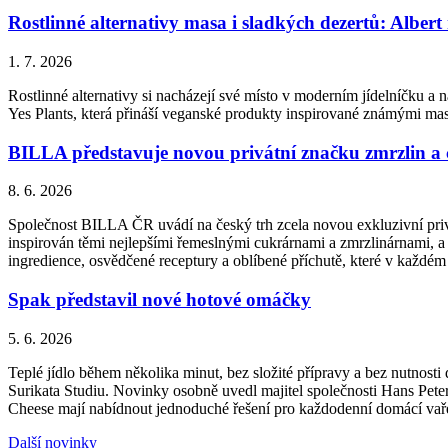
Rostlinné alternativy masa i sladkých dezertů: Albert
1. 7. 2026
Rostlinné alternativy si nacházejí své místo v moderním jídelníčku a n
Yes Plants, která přináší veganské produkty inspirované známými ma
BILLA představuje novou privátní značku zmrzlin a
8. 6. 2026
Společnost BILLA ČR uvádí na český trh zcela novou exkluzivní priv
inspirován těmi nejlepšími řemeslnými cukrárnami a zmrzlinárnami, a 
ingredience, osvědčené receptury a oblíbené příchutě, které v každém
Spak představil nové hotové omáčky
5. 6. 2026
Teplé jídlo během několika minut, bez složité přípravy a bez nutnos
Surikata Studiu. Novinky osobně uvedl majitel společnosti Hans Peter
Cheese mají nabídnout jednoduché řešení pro každodenní domácí vařen
Další novinky