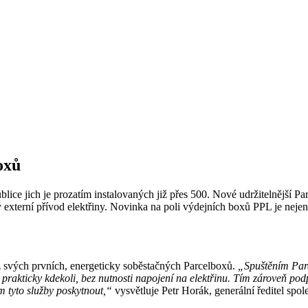
oxů
blice jich je prozatím instalovaných již přes 500. Nové udržitelnější
externí přívod elektřiny. Novinka na poli výdejních boxů PPL je nejen
oz svých prvních, energeticky soběstačných Parcelboxů.
„Spuštěním Parce
je prakticky kdekoli, bez nutnosti napojení na elektřinu. Tím zároveň p
m tyto služby poskytnout,“
vysvětluje Petr Horák, generální ředitel spo