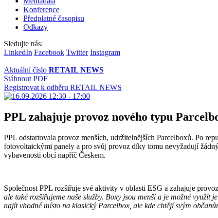
Mediadata
Konference
Předplatné časopisu
Odkazy
Sledujte nás:
LinkedIn
Facebook
Twitter
Instagram
Aktuální číslo
RETAIL NEWS
Stáhnout PDF
Registrovat k odběru RETAIL NEWS
PPL zahajuje provoz nového typu Parcelb
PPL odstartovala provoz menších, udržitelnějších Parcelboxů. Po repu
fotovoltaickými panely a pro svůj provoz díky tomu nevyžadují žádný 
vybavenosti obcí napříč Českem.
Společnost PPL rozšiřuje své aktivity v oblasti ESG a zahajuje prov
ale také rozšiřujeme naše služby. Boxy jsou menší a je možné využít 
najít vhodné místo na klasický Parcelbox, ale kde chtějí svým občanů