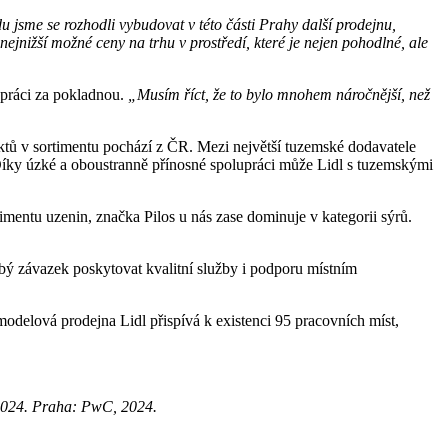
du jsme se rozhodli vybudovat v této části Prahy další prodejnu,
nejnižší možné ceny na trhu v prostředí, které je nejen pohodlné, ale
 práci za pokladnou.
„M
usím říct, že to bylo mnohem náročnější, než
ktů v sortimentu pochází z ČR. Mezi největší tuzemské dodavatele
íky úzké a oboustranně přínosné spolupráci může Lidl s tuzemskými
imentu uzenin, značka Pilos u nás zase dominuje v kategorii sýrů.
obý závazek poskytovat kvalitní služby i podporu místním
odelová prodejna Lidl přispívá k existenci 95 pracovních míst,
 2024. Praha: PwC, 2024.