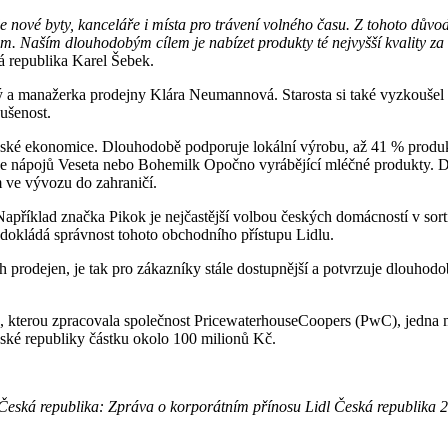
zde nové byty, kanceláře i místa pro trávení volného času. Z tohoto důvo
lům. Naším
dlouhodobým cílem je nabízet produkty té nejvyšší kvality za 
á republika Karel Šebek.
nský a manažerka prodejny Klára Neumannová. Starosta si také vyzkoušel
ušenost.
 české ekonomice. Dlouhodobě podporuje lokální výrobu, až 41 % produ
bce nápojů Veseta nebo Bohemilk Opočno vyrábějící mléčné produkty. D
 ve vývozu do zahraničí.
Například značka Pikok je nejčastější volbou českých domácností v sort
dokládá správnost tohoto obchodního přístupu Lidlu.
h prodejen, je tak pro zákazníky stále dostupnější a potvrzuje dlouhod
, kterou zpracovala společnost PricewaterhouseCoopers (PwC), jedna m
eské republiky částku okolo 100 milionů Kč.
 Česká republika: Zpráva o korporátním přínosu Lidl Česká republika