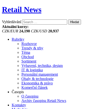
Retail News
Vyhledávání
Aktuální kurzy:
CZK/EUR
24,190
CZK/USD
20,937
Rubriky
Rozhovor
Trendy & trhy
Téma
Obchod
Sortiment
Vybavení, technika, design
IT & logistika
Personální management
Obaly & technologie
Ekonomika & právo
Komerční článek
Časopis
O časopisu
Archiv časopisu Retail News
Kontakty