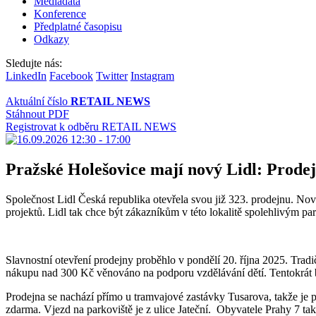
Mediadata
Konference
Předplatné časopisu
Odkazy
Sledujte nás:
LinkedIn
Facebook
Twitter
Instagram
Aktuální číslo
RETAIL NEWS
Stáhnout PDF
Registrovat k odběru RETAIL NEWS
Pražské Holešovice mají nový Lidl: Prode
Společnost Lidl Česká republika otevřela svou již 323. prodejnu. Nov
projektů. Lidl tak chce být zákazníkům v této lokalitě spolehlivým p
Slavnostní otevření prodejny proběhlo v pondělí 20. října 2025. Trad
nákupu nad 300 Kč věnováno na podporu vzdělávání dětí. Tentokrát by
Prodejna se nachází přímo u tramvajové zastávky Tusarova, takže je 
zdarma. Vjezd na parkoviště je z ulice Jateční. Obyvatele Prahy 7 tak