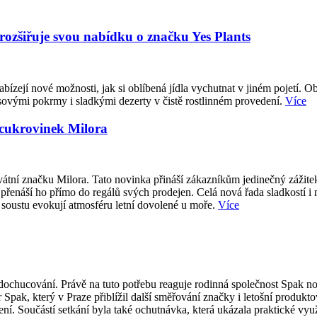
 rozšiřuje svou nabídku o značku Yes Plants
abízejí nové možnosti, jak si oblíbená jídla vychutnat v jiném pojetí. O
sovými pokrmy i sladkými dezerty v čistě rostlinném provedení.
Více
 cukrovinek Milora
átní značku Milora. Tato novinka přináší zákazníkům jedinečný zážite
přenáší ho přímo do regálů svých prodejen. Celá nová řada sladkostí i
 soustu evokují atmosféru letní dovolené u moře.
Více
ti dochucování. Právě na tuto potřebu reaguje rodinná společnost Spak
 Spak, který v Praze přiblížil další směřování značky i letošní produk
í. Součástí setkání byla také ochutnávka, která ukázala praktické vy