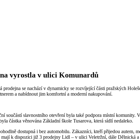
jna vyrostla v ulici Komunardů
á prodejna se nachází v dynamicky se rozvíjející části pražských Hole
artnerem a nabídnout jim komfortní a moderní nakupování.
iční součástí slavnostního otevření byla také podpora místní komunity
la částka věnována Základní škole Tusarova, která sídlí nedaleko.
pohodlně dostupná i bez automobilu. Zákazníci, kteří přijedou autem, m
 mají k dispozici již 3 prodejny Lidl – v ulici Veletržní, dále Dělnick