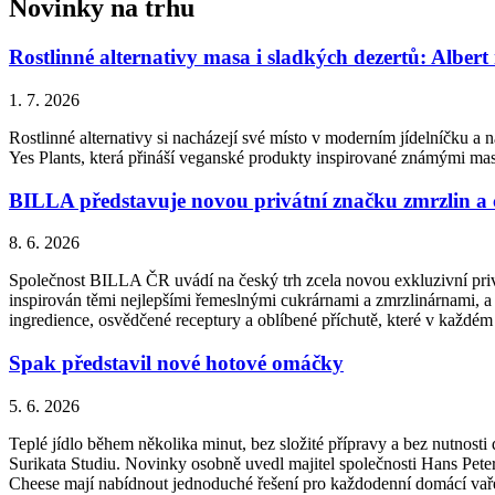
Novinky na trhu
Rostlinné alternativy masa i sladkých dezertů: Albert
1. 7. 2026
Rostlinné alternativy si nacházejí své místo v moderním jídelníčku a n
Yes Plants, která přináší veganské produkty inspirované známými ma
BILLA představuje novou privátní značku zmrzlin a
8. 6. 2026
Společnost BILLA ČR uvádí na český trh zcela novou exkluzivní priv
inspirován těmi nejlepšími řemeslnými cukrárnami a zmrzlinárnami, a 
ingredience, osvědčené receptury a oblíbené příchutě, které v každém
Spak představil nové hotové omáčky
5. 6. 2026
Teplé jídlo během několika minut, bez složité přípravy a bez nutnos
Surikata Studiu. Novinky osobně uvedl majitel společnosti Hans Peter
Cheese mají nabídnout jednoduché řešení pro každodenní domácí vařen