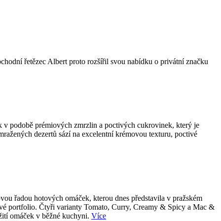
bchodní řetězec Albert proto rozšířil svou nabídku o privátní značku
k v podobě prémiových zmrzlin a poctivých cukrovinek, který je
 mražených dezertů sází na excelentní krémovou texturu, poctivé
 novou řadou hotových omáček, kterou dnes představila v pražském
tové portfolio. Čtyři varianty Tomato, Curry, Creamy & Spicy a Mac &
užití omáček v běžné kuchyni.
Více