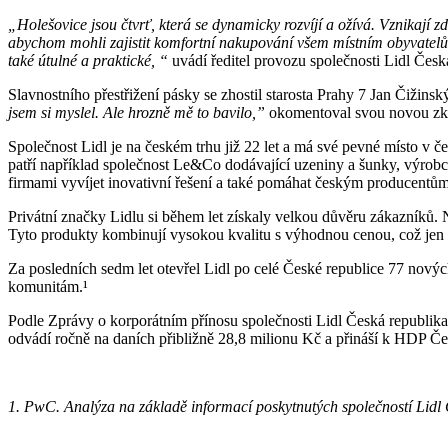
„
Holešovice jsou čtvrť, která se dynamicky rozvíjí a ožívá. Vznikají 
abychom mohli zajistit komfortní nakupování všem místním obyvate
také útulné a praktické,
“
uvádí ředitel provozu společnosti Lidl Česk
Slavnostního přestřižení pásky se zhostil starosta Prahy 7 Jan Čiži
jsem si myslel. Ale hrozně mě to bavilo,”
okomentoval svou novou zk
Společnost Lidl je na českém trhu již 22 let a má své pevné místo v
patří například společnost Le&Co dodávající uzeniny a šunky, výro
firmami vyvíjet inovativní řešení a také pomáhat českým producentům
Privátní značky Lidlu si během let získaly velkou důvěru zákazníků. 
Tyto produkty kombinují vysokou kvalitu s výhodnou cenou, což jen 
Za posledních sedm let otevřel Lidl po celé České republice 77 novýc
komunitám.¹
Podle Zprávy o korporátním přínosu společnosti Lidl Česká republika
odvádí ročně na daních přibližně 28,8 milionu Kč a přináší k HDP Č
1. PwC. Analýza na základě informací poskytnutých společností Lidl