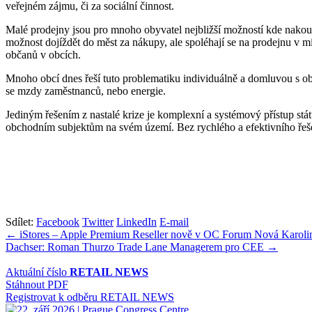
veřejném zájmu, či za sociální činnost.
Malé prodejny jsou pro mnoho obyvatel nejbližší možností kde nakoupit
možnost dojíždět do měst za nákupy, ale spoléhají se na prodejnu v mí
občanů v obcích.
Mnoho obcí dnes řeší tuto problematiku individuálně a domluvou s ob
se mzdy zaměstnanců, nebo energie.
Jediným řešením z nastalé krize je komplexní a systémový přístup stá
obchodním subjektům na svém území. Bez rychlého a efektivního řešen
Sdílet:
Facebook
Twitter
LinkedIn
E-mail
Navigace
← iStores – Apple Premium Reseller nově v OC Forum Nová Karoli
Dachser: Roman Thurzo Trade Lane Managerem pro CEE →
pro
příspěvek
Aktuální číslo
RETAIL NEWS
Stáhnout PDF
Registrovat k odběru RETAIL NEWS