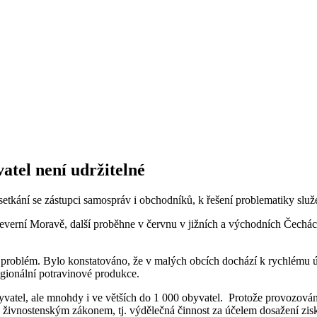
atel není udržitelné
etkání se zástupci samospráv i obchodníků, k řešení problematiky slu
Severní Moravě, další proběhne v červnu v jižních a východních Čechá
 problém. Bylo konstatováno, že v malých obcích dochází k rychlému úb
egionální potravinové produkce.
vatel, ale mnohdy i ve větších do 1 000 obyvatel. Protože provozován
 živnostenským zákonem, tj. výdělečná činnost za účelem dosažení zisku