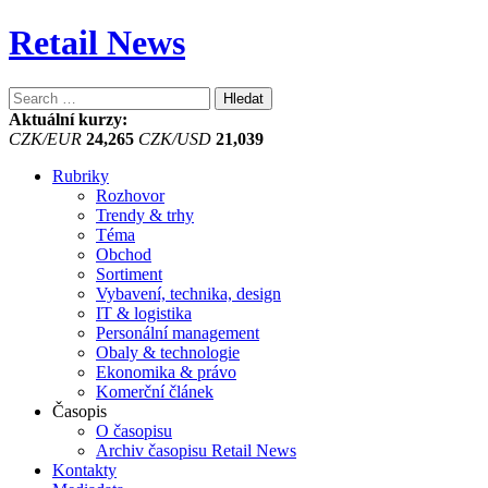
Retail News
Vyhledávání
Aktuální kurzy:
CZK/EUR
24,265
CZK/USD
21,039
Rubriky
Rozhovor
Trendy & trhy
Téma
Obchod
Sortiment
Vybavení, technika, design
IT & logistika
Personální management
Obaly & technologie
Ekonomika & právo
Komerční článek
Časopis
O časopisu
Archiv časopisu Retail News
Kontakty