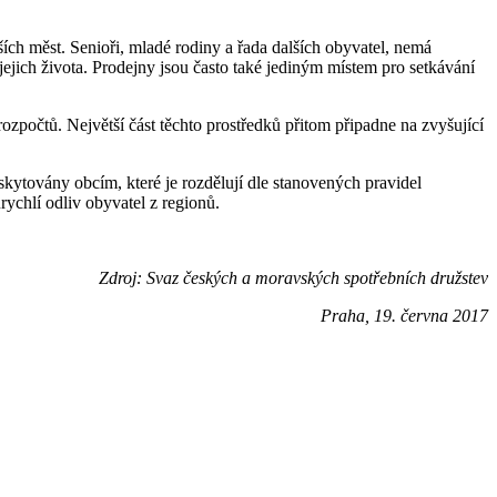
ších měst. Senioři, mladé rodiny a řada dalších obyvatel, nemá
jejich života. Prodejny jsou často také jediným místem pro setkávání
počtů. Největší část těchto prostředků přitom připadne na zvyšující
skytovány obcím, které je rozdělují dle stanovených pravidel
ychlí odliv obyvatel z regionů.
Zdroj: Svaz českých a moravských spotřebních družstev
Praha, 19. června 2017