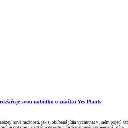
 rozšiřuje svou nabídku o značku Yes Plants
abízejí nové možnosti, jak si oblíbená jídla vychutnat v jiném pojetí. O
sovými pokrmy i sladkými dezerty v čistě rostlinném provedení.
Více