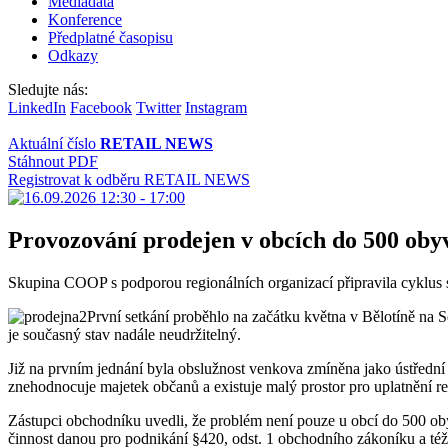
Mediadata
Konference
Předplatné časopisu
Odkazy
Sledujte nás:
LinkedIn
Facebook
Twitter
Instagram
Aktuální číslo
RETAIL NEWS
Stáhnout PDF
Registrovat k odběru RETAIL NEWS
Provozování prodejen v obcích do 500 obyv
Skupina COOP s podporou regionálních organizací připravila cyklus s
První setkání proběhlo na začátku května v Bělotíně na 
je současný stav nadále neudržitelný.
Již na prvním jednání byla obslužnost venkova zmíněna jako ústřední
znehodnocuje majetek občanů a existuje malý prostor pro uplatnění r
Zástupci obchodníku uvedli, že problém není pouze u obcí do 500 oby
činnost danou pro podnikání §420, odst. 1 obchodního zákoníku a též