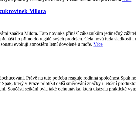
 cukrovinek Milora
átní značku Milora. Tato novinka přináší zákazníkům jedinečný zážite
přenáší ho přímo do regálů svých prodejen. Celá nová řada sladkostí i
 soustu evokují atmosféru letní dovolené u moře.
Více
ti dochucování. Právě na tuto potřebu reaguje rodinná společnost Spak
 Spak, který v Praze přiblížil další směřování značky i letošní produk
í. Součástí setkání byla také ochutnávka, která ukázala praktické vy