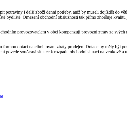
 potraviny i další zboží denní potřeby, aniž by museli dojíždět do vět
stě bydliště. Omezení obchodní obslužnosti tak přímo zhoršuje kvalitu 
chodním provozovatelem v obci kompenzují provozní ztráty ze svých roz
tu formou dotací na eliminování ztráty prodejen. Dotace by měly být po
í povede současná situace k rozpadu obchodní situaci na venkově a ur
na