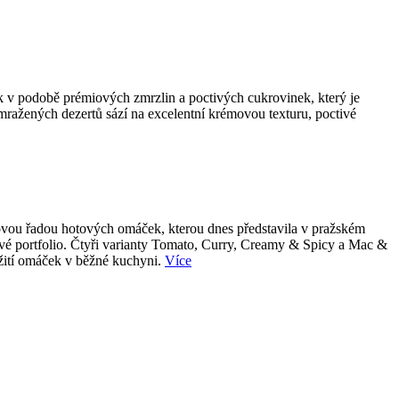
k v podobě prémiových zmrzlin a poctivých cukrovinek, který je
 mražených dezertů sází na excelentní krémovou texturu, poctivé
 novou řadou hotových omáček, kterou dnes představila v pražském
tové portfolio. Čtyři varianty Tomato, Curry, Creamy & Spicy a Mac &
užití omáček v běžné kuchyni.
Více