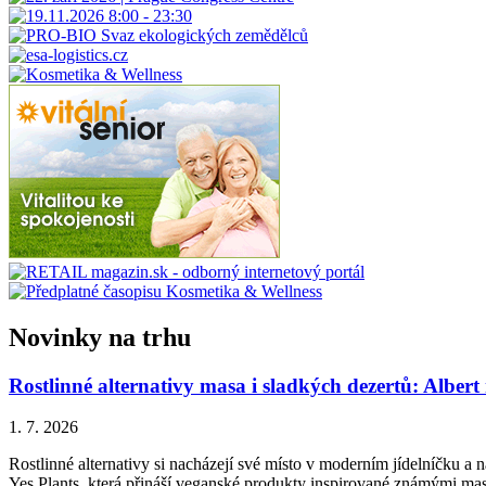
Novinky na trhu
Rostlinné alternativy masa i sladkých dezertů: Albert
1. 7. 2026
Rostlinné alternativy si nacházejí své místo v moderním jídelníčku a n
Yes Plants, která přináší veganské produkty inspirované známými ma