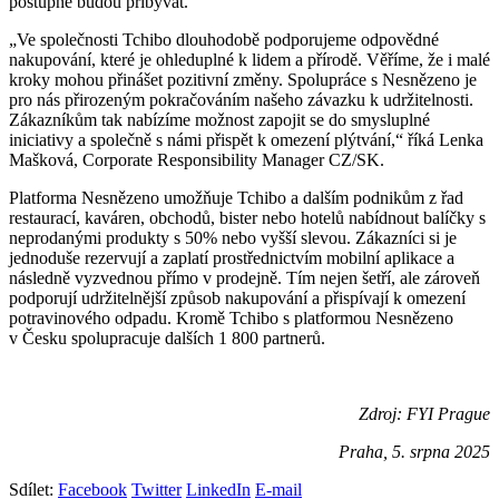
postupně budou přibývat.
„Ve společnosti Tchibo dlouhodobě podporujeme odpovědné
nakupování, které je ohleduplné k lidem a přírodě. Věříme, že i malé
kroky mohou přinášet pozitivní změny. Spolupráce s Nesnězeno je
pro nás přirozeným pokračováním našeho závazku k udržitelnosti.
Zákazníkům tak nabízíme možnost zapojit se do smysluplné
iniciativy a společně s námi přispět k omezení plýtvání,“ říká Lenka
Mašková, Corporate Responsibility Manager CZ/SK.
Platforma Nesnězeno umožňuje Tchibo a dalším podnikům z řad
restaurací, kaváren, obchodů, bister nebo hotelů nabídnout balíčky s
neprodanými produkty s 50% nebo vyšší slevou. Zákazníci si je
jednoduše rezervují a zaplatí prostřednictvím mobilní aplikace a
následně vyzvednou přímo v prodejně. Tím nejen šetří, ale zároveň
podporují udržitelnější způsob nakupování a přispívají k omezení
potravinového odpadu. Kromě Tchibo s platformou Nesnězeno
v Česku spolupracuje dalších 1 800 partnerů.
Zdroj: FYI Prague
Praha, 5. srpna 2025
Sdílet:
Facebook
Twitter
LinkedIn
E-mail