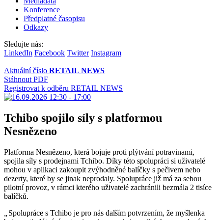
Mediadata
Konference
Předplatné časopisu
Odkazy
Sledujte nás:
LinkedIn
Facebook
Twitter
Instagram
Aktuální číslo
RETAIL NEWS
Stáhnout PDF
Registrovat k odběru RETAIL NEWS
Tchibo spojilo síly s platformou
Nesnězeno
Platforma Nesnězeno, která bojuje proti plýtvání potravinami,
spojila síly s prodejnami Tchibo. Díky této spolupráci si uživatelé
mohou v aplikaci zakoupit zvýhodněné balíčky s pečivem nebo
dezerty, které by se jinak neprodaly. Spolupráce již má za sebou
pilotní provoz, v rámci kterého uživatelé zachránili bezmála 2 tisíce
balíčků.
„
Spolupráce s Tchibo je pro nás dalším potvrzením, že myšlenka