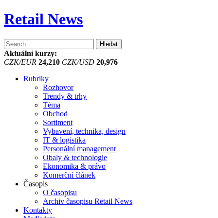
Retail News
Vyhledávání
Aktuální kurzy:
CZK/EUR
24,210
CZK/USD
20,976
Rubriky
Rozhovor
Trendy & trhy
Téma
Obchod
Sortiment
Vybavení, technika, design
IT & logistika
Personální management
Obaly & technologie
Ekonomika & právo
Komerční článek
Časopis
O časopisu
Archiv časopisu Retail News
Kontakty