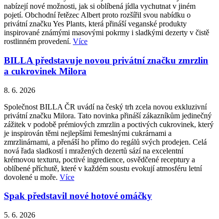
nabízejí nové možnosti, jak si oblíbená jídla vychutnat v jiném
pojetí. Obchodní řetězec Albert proto rozšířil svou nabídku o
privátní značku Yes Plants, která přináší veganské produkty
inspirované známými masovými pokrmy i sladkými dezerty v čistě
rostlinném provedení.
Více
BILLA představuje novou privátní značku zmrzlin
a cukrovinek Milora
8. 6. 2026
Společnost BILLA ČR uvádí na český trh zcela novou exkluzivní
privátní značku Milora. Tato novinka přináší zákazníkům jedinečný
zážitek v podobě prémiových zmrzlin a poctivých cukrovinek, který
je inspirován těmi nejlepšími řemeslnými cukrárnami a
zmrzlinárnami, a přenáší ho přímo do regálů svých prodejen. Celá
nová řada sladkostí i mražených dezertů sází na excelentní
krémovou texturu, poctivé ingredience, osvědčené receptury a
oblíbené příchutě, které v každém soustu evokují atmosféru letní
dovolené u moře.
Více
Spak představil nové hotové omáčky
5. 6. 2026