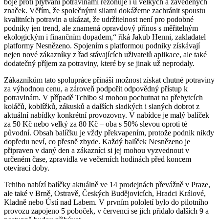
boje proti plýtvání potravinami rezonuje i u velkých a zavedených
značek. Věřím, že společnými silami dokážeme zachránit spoustu
kvalitních potravin a ukázat, že udržitelnost není pro podobné
podniky jen trend, ale znamená opravdový přínos s měřitelným
ekologickým i finančním dopadem,“ říká Jakub Henni, zakladatel
platformy Nesnězeno. Spojením s platformou podniky získávají
nejen nové zákazníky z řad stávajících uživatelů aplikace, ale také
dodatečný příjem za potraviny, které by se jinak už neprodaly.
Zákazníkům tato spolupráce přináší možnost získat chutné potraviny
za výhodnou cenu, a zároveň podpořit odpovědný přístup k
potravinám. V případě Tchibo si mohou pochutnat na přebytcích
koláčů, koblížků, zákusků a dalších sladkých i slaných dobrot z
aktuální nabídky konkrétní provozovny. V nabídce je malý balíček
za 50 Kč nebo velký za 80 Kč – oba s 50% slevou oproti té
původní. Obsah balíčku je vždy překvapením, protože podnik nikdy
dopředu neví, co přesně zbyde. Každý balíček Nesnězeno je
připraven v daný den a zákazníci si jej mohou vyzvednout v
určeném čase, zpravidla ve večerních hodinách před koncem
otevírací doby.
Tchibo nabízí balíčky aktuálně ve 14 prodejnách převážně v Praze,
ale také v Brně, Ostravě, Českých Budějovicích, Hradci Králové,
Kladně nebo Ústí nad Labem. V prvním pololetí bylo do pilotního
provozu zapojeno 5 poboček, v červenci se jich přidalo dalších 9 a