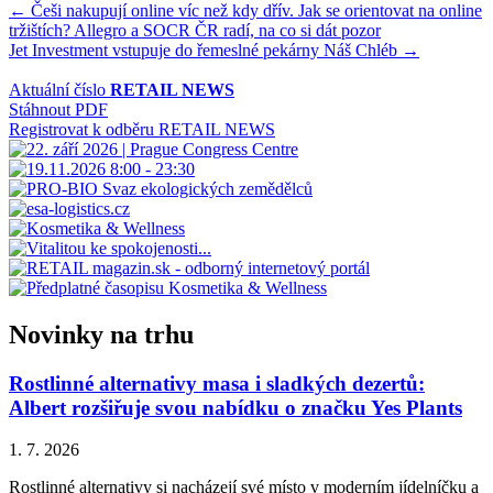
Navigace
← Češi nakupují online víc než kdy dřív. Jak se orientovat na online
tržištích? Allegro a SOCR ČR radí, na co si dát pozor
pro
Jet Investment vstupuje do řemeslné pekárny Náš Chléb →
příspěvek
Aktuální číslo
RETAIL NEWS
Stáhnout PDF
Registrovat k odběru RETAIL NEWS
Novinky na trhu
Rostlinné alternativy masa i sladkých dezertů:
Albert rozšiřuje svou nabídku o značku Yes Plants
1. 7. 2026
Rostlinné alternativy si nacházejí své místo v moderním jídelníčku a