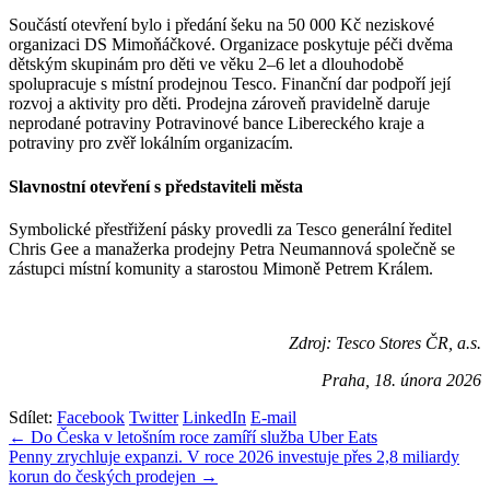
Součástí otevření bylo i předání šeku na 50 000 Kč neziskové
organizaci DS Mimoňáčkové. Organizace poskytuje péči dvěma
dětským skupinám pro děti ve věku 2–6 let a dlouhodobě
spolupracuje s místní prodejnou Tesco. Finanční dar podpoří její
rozvoj a aktivity pro děti. Prodejna zároveň pravidelně daruje
neprodané potraviny Potravinové bance Libereckého kraje a
potraviny pro zvěř lokálním organizacím.
Slavnostní otevření s představiteli města
Symbolické přestřižení pásky provedli za Tesco generální ředitel
Chris Gee a manažerka prodejny Petra Neumannová společně se
zástupci místní komunity a starostou Mimoně Petrem Králem.
Zdroj: Tesco Stores ČR, a.s.
Praha, 18. února 2026
Sdílet:
Facebook
Twitter
LinkedIn
E-mail
Navigace
← Do Česka v letošním roce zamíří služba Uber Eats
Penny zrychluje expanzi. V roce 2026 investuje přes 2,8 miliardy
pro
korun do českých prodejen →