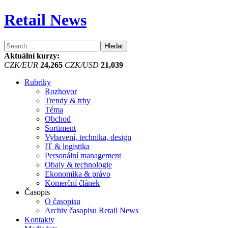
Retail News
Vyhledávání
Aktuální kurzy:
CZK/EUR
24,265
CZK/USD
21,039
Rubriky
Rozhovor
Trendy & trhy
Téma
Obchod
Sortiment
Vybavení, technika, design
IT & logistika
Personální management
Obaly & technologie
Ekonomika & právo
Komerční článek
Časopis
O časopisu
Archiv časopisu Retail News
Kontakty