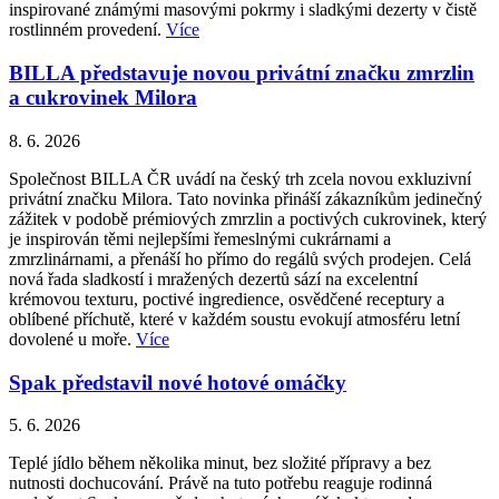
inspirované známými masovými pokrmy i sladkými dezerty v čistě
rostlinném provedení.
Více
BILLA představuje novou privátní značku zmrzlin
a cukrovinek Milora
8. 6. 2026
Společnost BILLA ČR uvádí na český trh zcela novou exkluzivní
privátní značku Milora. Tato novinka přináší zákazníkům jedinečný
zážitek v podobě prémiových zmrzlin a poctivých cukrovinek, který
je inspirován těmi nejlepšími řemeslnými cukrárnami a
zmrzlinárnami, a přenáší ho přímo do regálů svých prodejen. Celá
nová řada sladkostí i mražených dezertů sází na excelentní
krémovou texturu, poctivé ingredience, osvědčené receptury a
oblíbené příchutě, které v každém soustu evokují atmosféru letní
dovolené u moře.
Více
Spak představil nové hotové omáčky
5. 6. 2026
Teplé jídlo během několika minut, bez složité přípravy a bez
nutnosti dochucování. Právě na tuto potřebu reaguje rodinná