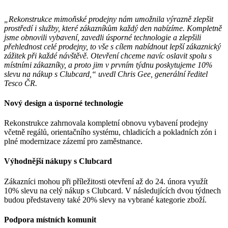
„Rekonstrukce mimoňské prodejny nám umožnila výrazně zlepšit
prostředí i služby, které zákazníkům každý den nabízíme. Kompletně
jsme obnovili vybavení, zavedli úsporné technologie a zlepšili
přehlednost celé prodejny, to vše s cílem nabídnout lepší zákaznický
zážitek při každé návštěvě. Otevření chceme navíc oslavit spolu s
místními zákazníky, a proto jim v prvním týdnu poskytujeme 10%
slevu na nákup s Clubcard,“ uvedl Chris Gee, generální ředitel
Tesco ČR.
Nový design a úsporné technologie
Rekonstrukce zahrnovala kompletní obnovu vybavení prodejny
včetně regálů, orientačního systému, chladicích a pokladních zón i
plné modernizace zázemí pro zaměstnance.
Výhodnější nákupy s Clubcard
Zákazníci mohou při příležitosti otevření až do 24. února využít
10% slevu na celý nákup s Clubcard. V následujících dvou týdnech
budou představeny také 20% slevy na vybrané kategorie zboží.
Podpora místních komunit