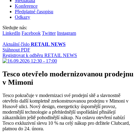
Mediadata
Konference
Předplatné časopisu
Odkazy
Sledujte nás:
LinkedIn
Facebook
Twitter
Instagram
Aktuální číslo
RETAIL NEWS
Stáhnout PDF
Registrovat k odběru RETAIL NEWS
Tesco otevřelo modernizovanou prodejnu
v Mimoni
Tesco pokračuje v modernizaci své prodejní sítě a slavnostně
otevřelo další kompletně zrekonstruovanou prodejnu v Mimoni v
Husově ulici. Nový design, energeticky úspornější provoz,
modernější technologie a přehlednější uspořádání přinášejí
zákazníkům ještě pohodlnější nákup. Na oslavu otevření nabízí
Tesco exkluzivní slevu 10 % na celý nákup pro držitele Clubcard,
platnou do 24. února.