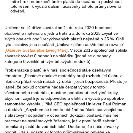
míře hrozí nebezpečí úniku plastů do oceánu, a poskytnout
toto řešení k využití dalšími účastníky tohoto průmyslového
odvětví.
Unilever se již dříve zavázal snížit do roku 2020 hmotnost
obalového materiálu o jednu třetinu a do roku 2025 zvýšit ve
svých obalech podíl recyklovaných plastů nejméně o 25 %. Obě
tyto iniciativy jsou součástí „Unilever plánu udržitelného rozvoje“
(
Unilever Sustainable Living Plan
). V roce 2015 společnost splnila
závazek vyvézt 0 odpadů na skládku (jedná se o odpady
kategorie 0 vzniklé při výrobě svých produktů).
Problematika plastů je v naší společnosti stále ožehavým
tématem: „Plastové obalové materiály hrají rozhodující úlohu z
hlediska přitažlivosti našich výrobků i jejich bezpečnosti. Přesto je
jasné, že pokud chceme nadále čerpat výhody tohoto
všestranného materiálu, musíme podniknout nezbytné kroky,
abychom zajistili jeho odpovědné a efektivní využití po spotřebě
samotného výrobku,“ říká CEO společnosti Unilever Paul Polman,
a dodává: „Abychom se tomuto obtížnému úkolu souvisejícímu i
s plastovým odpadem v oceánech dokázali postavit, musíme
pracovat na systémových řešeních, jež v první řadě zabrání
pronikání plastů do vodních toků. Doufáme, že naše závazky
podnítí i další účastníky tohoto průmyslového odvětví ke