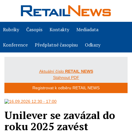
Rubriky
Časopis
Kontakty
Mediadata
Konference
Předplatné časopisu
Odkazy
Aktuální číslo
RETAIL NEWS
Stáhnout PDF
Registrovat k odběru RETAIL NEWS
Unilever se zavázal do
roku 2025 zavést