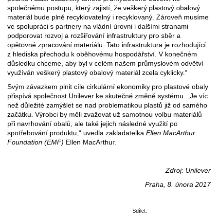
společnému postupu, který zajistí, že veškerý plastový obalový
materiál bude plně recyklovatelný i recyklovaný. Zároveň musíme
ve spolupráci s partnery na vládní úrovni i dalšími stranami
podporovat rozvoj a rozšiřování infrastruktury pro sběr a
opětovné zpracování materiálu. Tato infrastruktura je rozhodující
z hlediska přechodu k oběhovému hospodářství. V konečném
důsledku chceme, aby byl v celém našem průmyslovém odvětví
využíván veškerý plastový obalový materiál zcela cyklicky.“
Svým závazkem plnit cíle cirkulární ekonomiky pro plastové obaly
přispívá společnost Unilever ke skutečné změně systému. „Je víc
než důležité zamýšlet se nad problematikou plastů již od samého
začátku. Výrobci by měli zvažovat už samotnou volbu materiálů
při navrhování obalů, ale také jejich následné využití po
spotřebování produktu,“ uvedla zakladatelka
Ellen MacArthur
Foundation (EMF)
Ellen MacArthur.
Zdroj: Unilever
Praha, 8. února 2017
Sdílet: