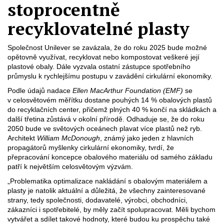
stoprocentně
recyklovatelné plasty
Společnost Unilever se zavázala, že do roku 2025 bude možné
opětovně využívat, recyklovat nebo kompostovat veškeré její
plastové obaly. Dále vyzvala ostatní zástupce spotřebního
průmyslu k rychlejšímu postupu v zavádění cirkulární ekonomiky.
Podle údajů nadace
Ellen MacArthur Foundation (EMF)
se
v celosvětovém měřítku dostane pouhých 14 % obalových plastů
do recyklačních center, přičemž plných 40 % končí na skládkách a
další třetina zůstává v okolní přírodě. Odhaduje se, že do roku
2050 bude ve světových oceánech plavat více plastů než ryb.
Architekt
William McDonough
, známý jako jeden z hlavních
propagátorů myšlenky cirkulární ekonomiky, tvrdí, že
přepracování koncepce obalového materiálu od samého základu
patří k největším celosvětovým výzvám.
„Problematika optimalizace nakládání s obalovým materiálem a
plasty je natolik aktuální a důležitá, že všechny zainteresované
strany, tedy společnosti, dodavatelé, výrobci, obchodníci,
zákazníci i spotřebitelé, by měly začít spolupracovat. Měli bychom
vytvářet a sdílet takové hodnoty, které budou ku prospěchu také