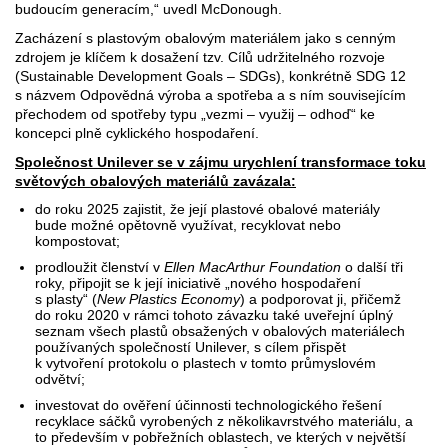
budoucím generacím,“ uvedl McDonough.
Zacházení s plastovým obalovým materiálem jako s cenným
zdrojem je klíčem k dosažení tzv. Cílů udržitelného rozvoje
(Sustainable Development Goals – SDGs), konkrétně SDG 12
s názvem Odpovědná výroba a spotřeba a s ním souvisejícím
přechodem od spotřeby typu „vezmi – využij – odhoď“ ke
koncepci plně cyklického hospodaření.
Společnost Unilever se v zájmu urychlení transformace toku
světových obalových materiálů zavázala:
do roku 2025 zajistit, že její plastové obalové materiály
bude možné opětovně využívat, recyklovat nebo
kompostovat;
prodloužit členství v
Ellen MacArthur Foundation
o další tři
roky, připojit se k její iniciativě „nového hospodaření
s plasty“ (
New Plastics Economy
) a podporovat ji, přičemž
do roku 2020 v rámci tohoto závazku také uveřejní úplný
seznam všech plastů obsažených v obalových materiálech
používaných společností Unilever, s cílem přispět
k vytvoření protokolu o plastech v tomto průmyslovém
odvětví;
investovat do ověření účinnosti technologického řešení
recyklace sáčků vyrobených z několikavrstvého materiálu, a
to především v pobřežních oblastech, ve kterých v největší