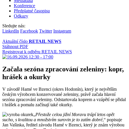
Mediadata
Konference
Předplatné časopisu
Odkazy
Sledujte nás:
LinkedIn
Facebook
Twitter
Instagram
Aktuální číslo
RETAIL NEWS
Stáhnout PDF
Registrovat k odběru RETAIL NEWS
Začala sezóna zpracování zeleniny: kopr,
hrášek a okurky
V závodě Hamé ve Bzenci (okres Hodonín), který je největším
českým výrobcem konzervované zeleniny, právě začala hlavní
sezóna zpracování zeleniny. Odstartovala koprem a vzápětí se přidal
i hrášek a pomalu začínají také okurky.
„
Přestože celou jižní Moravu trápí letos opět
sucho, s kvalitou a množstvím surovin je to zatím dobré
,“ popisuje
Jan Vašinka, ředitel závodu Hamé v Bzenci, který je znám výrobou