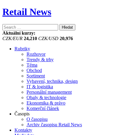
Retail News
Vyhledávání
Aktuální kurzy:
CZK/EUR
24,210
CZK/USD
20,976
Rubriky
Rozhovor
Trendy & trhy
Téma
Obchod
Sortiment
Vybavení, technika, design
IT & logistika
Personální management
Obaly & technologie
Ekonomika & právo
Komerční článek
Časopis
O časopisu
Archiv časopisu Retail News
Kontakty