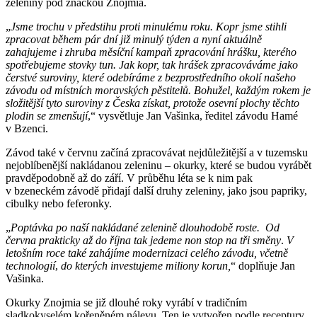
zeleniny pod značkou Znojmia.
„
Jsme trochu v předstihu proti minulému roku.
Kopr jsme stihli
zpracovat během pár dní již minulý týden a nyní aktuálně
zahajujeme i zhruba měsíční kampaň zpracování hrášku, kterého
spotřebujeme stovky tun. Jak kopr, tak hrášek zpracováváme jako
čerstvé suroviny, které odebíráme z bezprostředního okolí našeho
závodu od místních moravských pěstitelů. Bohužel, každým rokem je
složitější tyto suroviny z Česka získat, protože osevní plochy těchto
plodin se zmenšují
,“ vysvětluje Jan Vašinka, ředitel závodu Hamé
v Bzenci.
Závod také v červnu začíná zpracovávat nejdůležitější a v tuzemsku
nejoblíbenější nakládanou zeleninu – okurky, které se budou vyrábět
pravděpodobně až do září. V průběhu léta se k nim pak
v bzeneckém závodě přidají další druhy zeleniny, jako jsou papriky,
cibulky nebo feferonky.
„
Poptávka po naší nakládané zelenině dlouhodobě roste.
Od
června prakticky až do října tak jedeme non stop na tři směny
.
V
letošním roce také zahájíme modernizaci celého závodu, včetně
technologií
,
do kterých investujeme miliony korun,
“ doplňuje Jan
Vašinka.
Okurky Znojmia se již dlouhé roky vyrábí v tradičním
sladkokyselém kořeněném nálevu. Ten je vytvořen podle receptury,