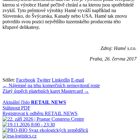
kterou si výrobce Hamé pečlivě chrání a na kterou jsou spotřebitelé
zvyklí. Tyto prémiové výrobky Hamé vyváží například na
Slovensko, do Švýcarska, Kanady nebo USA. Hamé tak znovu
potvrdilo svou pozici největšího tuzemského producenta této
křupavé delikatesy.
Zdroj: Hamé s.r.o.
Praha, 26. června 2017
Sdílet:
Facebook
Twitter
LinkedIn
E-mail
Navigace
← Nájemné na trhu komerčních nemovitostí roste
Zlatý úspěch platebních karet Mastercard →
pro
příspěvek
Aktuální číslo
RETAIL NEWS
Stáhnout PDF
Registrovat k odběru RETAIL NEWS