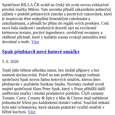
Společnost BILLA ČR uvádí na český trh zcela novou exkluzivní
privátní značku Milora. Tato novinka přináší zákazníkům jedinečný
zážitek v podobě prémiových zmrzlin a poctivých cukrovinek, který
je inspirován těmi nejlepšími řemeslnými cukrárnami a
zmrzlinárnami, a přenáší ho přímo do regálů svých prodejen. Celá
nová řada sladkostí i mražených dezertů sází na excelentní
krémovou texturu, poctivé ingredience, osvědčené receptury a
oblíbené příchutě, které v každém soustu evokují atmosféru letní
dovolené u moře.
Více
Spak představil nové hotové omáčky
5. 6. 2026
Teplé jídlo během několika minut, bez složité přípravy a bez
nutnosti dochucování. Právě na tuto potřebu reaguje rodinná
společnost Spak novou řadou hotových omáček, kterou dnes
představila v pražském Surikata Studiu. Novinky osobně uvedl
majitel společnosti Hans Peter Spak, který v Praze přiblížil další
směřování značky i letošní produktové portfolio. Čtyři varianty
Tomato, Curry, Creamy & Spicy a Mac & Cheese mají nabídnout
jednoduché řešení pro každodenní domácí vaření. Součástí setkání
byla také ochutnávka, která ukázala praktické využití omáček v
běžné kuchyni.
Více