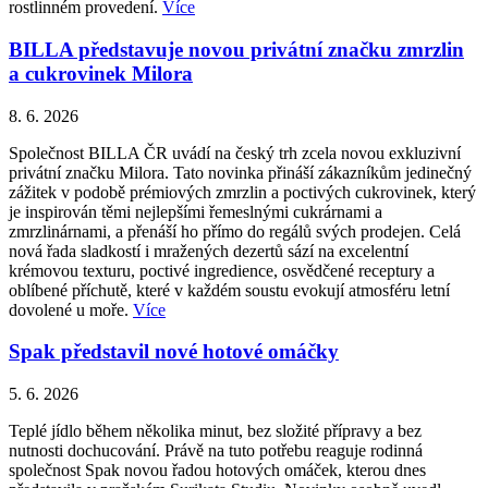
rostlinném provedení.
Více
BILLA představuje novou privátní značku zmrzlin
a cukrovinek Milora
8. 6. 2026
Společnost BILLA ČR uvádí na český trh zcela novou exkluzivní
privátní značku Milora. Tato novinka přináší zákazníkům jedinečný
zážitek v podobě prémiových zmrzlin a poctivých cukrovinek, který
je inspirován těmi nejlepšími řemeslnými cukrárnami a
zmrzlinárnami, a přenáší ho přímo do regálů svých prodejen. Celá
nová řada sladkostí i mražených dezertů sází na excelentní
krémovou texturu, poctivé ingredience, osvědčené receptury a
oblíbené příchutě, které v každém soustu evokují atmosféru letní
dovolené u moře.
Více
Spak představil nové hotové omáčky
5. 6. 2026
Teplé jídlo během několika minut, bez složité přípravy a bez
nutnosti dochucování. Právě na tuto potřebu reaguje rodinná
společnost Spak novou řadou hotových omáček, kterou dnes