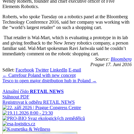
Wendy Roberts, founder and chief executive officer of Five
Elements Robotics.
Roberts, who spoke Tuesday on a robotics panel at the Bloomberg
Technology Conference 2016, said her company was working with
the “world’s largest retailer” on such a shopping cart.
That retailer is Wal-Mart, which is evaluating a prototype in its lab
and giving feedback to the New Jersey robotics company, a person
familiar said. Wal-Mart spokesman Ravi Jariwala said he couldn’t
immediately comment on the robotic shopping cart.
Source:
Bloomberg
Prague 17. Juni 2016
Sdílet:
Facebook
Twitter
LinkedIn
E-mail
Navigace
← Carrefour Poland with new concept
Tesco to open major distribution hub in Poland →
pro
příspěvek
Aktuální číslo
RETAIL NEWS
Stáhnout PDF
Registrovat k odběru RETAIL NEWS