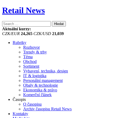
Retail News
Vyhledávání
Aktuální kurzy:
CZK/EUR
24,265
CZK/USD
21,039
Rubriky
Rozhovor
Trendy & trhy
Téma
Obchod
Sortiment
Vybavení, technika, design
IT & logistika
Personální management
Obaly & technologie
Ekonomika & právo
Komerční článek
Časopis
O časopisu
Archiv časopisu Retail News
Kontakty