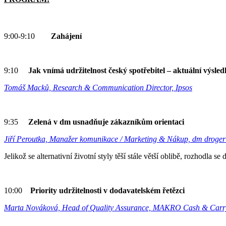
9:00-9:10
Zahájení
9:10
Jak vnímá udržitelnost český spotřebitel – aktuální výs
Tomáš Macků, Research & Communication Director, Ipsos
9:35
Zelená v dm usnadňuje zákazníkům orientaci
Jiří Peroutka, Manažer komunikace / Marketing & Nákup, dm droger
Jelikož se alternativní životní styly těší stále větší oblibě, rozhodl
10:00
Priority udržitelnosti v dodavatelském řetězci
Marta Nováková, Head of Quality Assurance, MAKRO Cash & Ca