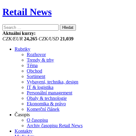
Retail News
Vyhledávání
Aktuální kurzy:
CZK/EUR
24,265
CZK/USD
21,039
Rubriky
Rozhovor
Trendy & trhy
Téma
Obchod
Sortiment
Vybavení, technika, design
IT & logistika
Personální management
Obaly & technologie
Ekonomika & právo
Komerční článek
Časopis
O časopisu
Archiv časopisu Retail News
Kontakty