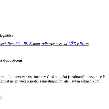
logistika
ch Republic, Jiří Zeman, odborný asistent, VŠE v Praze
 a doporučení
dní kontext versus situace v Česku – jaká je zahraniční inspirace či d
dnost nejen vůči přírodě, zaměstnancům, ale i svým zákazníkům.
sk