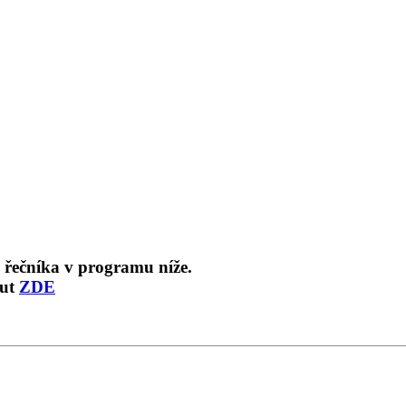
o řečníka v programu níže.
out
ZDE