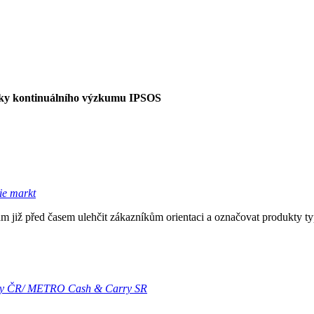
ledky kontinuálního výzkumu IPSOS
ie markt
a se dm již před časem ulehčit zákazníkům orientaci a označovat produkty 
rry ČR/ METRO Cash & Carry SR