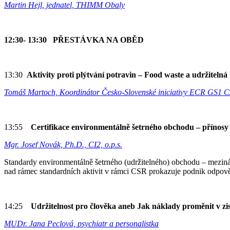
Martin Hejl, jednatel, THIMM Obaly
12:30- 13:30 PŘESTÁVKA NA OBĚD
13:30
Aktivity proti plýtvání potravin – Food waste a udržitelná 
Tomáš Martoch, Koordinátor Česko-Slovenské iniciativy ECR GS1 Cze
13:55
Certifikace environmentálně šetrného obchodu – přínosy
Mgr. Josef Novák, Ph.D., CI2, o.p.s.
Standardy environmentálně šetrného (udržitelného) obchodu – mezináro
nad rámec standardních aktivit v rámci CSR prokazuje podnik odpově
14:25
Udržitelnost pro člověka aneb Jak náklady proměnit v zi
MUDr. Jana Peclová, psychiatr a personalistka