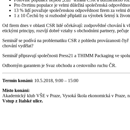
Pro čtvrtinu populace je velmi důležitá společenská odpovědno
13 % lidí považuje společenskou odpovědnost firem za velmi d
1 z 10 Čechů by si rozhodně připlatil za výrobek šetrný k životn
Od firem dnes v oblasti CSR lidé očekávají: zodpovědné chování k 
etickými principy, rozvíjí dobré vztahy s obchodními partnery, pečuje
Seminář se podívá na problematiku CSR z pohledu provázanosti čtyř
chování vydělat?
Seminář připravují společnosti Press21 a THIMM Packaging ve spol
Odborným garantem je Svaz obchodu a cestovního ruchu ČR.
Termín konání:
10.5.2018, 9:00 – 15:00
Místo konání:
Akademický klub VŠE v Praze, Vysoká škola ekonomická v Praze, ná
Vstup z Italské ulice.