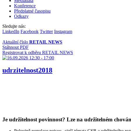
Mediadata
Konference
Předplatné časopisu
Odkazy
Sledujte nás:
LinkedIn
Facebook
Twitter
Instagram
Aktuální číslo
RETAIL NEWS
Stáhnout PDF
Registrovat k odběru RETAIL NEWS
udrzitelnost2018
Je udržitelnost povinnost? Lze na udržitelném chován
Polovině populace nejsou „cizí“ témata CSR a udržitelného roz