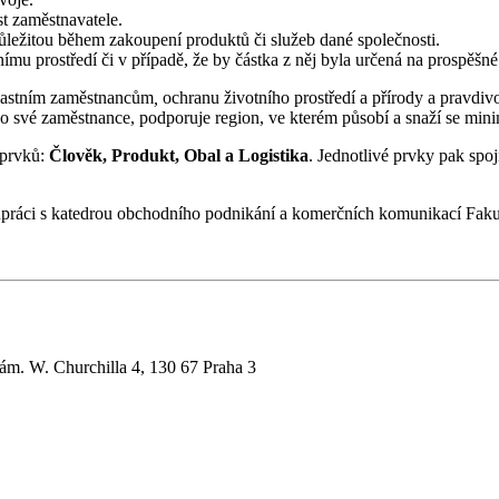
st zaměstnavatele.
ůležitou během zakoupení produktů či služeb dané společnosti.
ímu prostředí či v případě, že by částka z něj byla určená na prospěšné
vlastním zaměstnancům
,
ochranu životního prostředí a přírody a pravd
 o své zaměstnance, podporuje region, ve kterém působí a snaží se mini
 prvků:
Člověk, Produkt, Obal a Logistika
. Jednotlivé prvky pak spoj
upráci s katedrou obchodního podnikání a komerčních komunikací Faku
m. W. Churchilla 4, 130 67 Praha 3