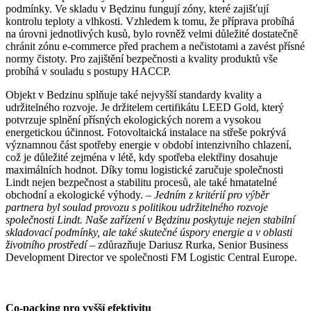
podmínky. Ve skladu v Będzinu fungují zóny, které zajišťují
kontrolu teploty a vlhkosti. Vzhledem k tomu, že příprava probíhá
na úrovni jednotlivých kusů, bylo rovněž velmi důležité dostatečně
chránit zónu e-commerce před prachem a nečistotami a zavést přísné
normy čistoty. Pro zajištění bezpečnosti a kvality produktů vše
probíhá v souladu s postupy HACCP.
Objekt v Bedzinu splňuje také nejvyšší standardy kvality a
udržitelného rozvoje. Je držitelem certifikátu LEED Gold, který
potvrzuje splnění přísných ekologických norem a vysokou
energetickou účinnost. Fotovoltaická instalace na střeše pokrývá
významnou část spotřeby energie v období intenzivního chlazení,
což je důležité zejména v létě, kdy spotřeba elektřiny dosahuje
maximálních hodnot. Díky tomu logistické zaručuje společnosti
Lindt nejen bezpečnost a stabilitu procesů, ale také hmatatelné
obchodní a ekologické výhody. –
Jedním z kritérií pro výběr
partnera byl soulad provozu s politikou udržitelného rozvoje
společnosti Lindt. Naše zařízení v Będzinu poskytuje nejen stabilní
skladovací podmínky, ale také skutečné úspory energie a v oblasti
životního prostředí –
zdůrazňuje Dariusz Rurka, Senior Business
Development Director ve společnosti FM Logistic Central Europe.
Co-packing pro vyšší efektivitu