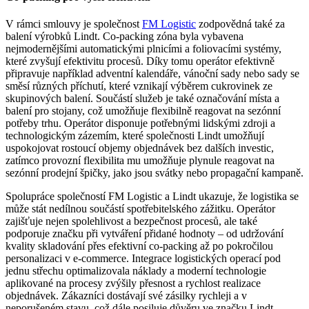
V rámci smlouvy je společnost
FM Logistic
zodpovědná také za
balení výrobků Lindt. Co-packing zóna byla vybavena
nejmodernějšími automatickými plnicími a foliovacími systémy,
které zvyšují efektivitu procesů. Díky tomu operátor efektivně
připravuje například adventní kalendáře, vánoční sady nebo sady se
směsí různých příchutí, které vznikají výběrem cukrovinek ze
skupinových balení. Součástí služeb je také označování místa a
balení pro stojany, což umožňuje flexibilně reagovat na sezónní
potřeby trhu. Operátor disponuje potřebnými lidskými zdroji a
technologickým zázemím, které společnosti Lindt umožňují
uspokojovat rostoucí objemy objednávek bez dalších investic,
zatímco provozní flexibilita mu umožňuje plynule reagovat na
sezónní prodejní špičky, jako jsou svátky nebo propagační kampaně.
Spolupráce společností FM Logistic a Lindt ukazuje, že logistika se
může stát nedílnou součástí spotřebitelského zážitku. Operátor
zajišťuje nejen spolehlivost a bezpečnost procesů, ale také
podporuje značku při vytváření přidané hodnoty – od udržování
kvality skladování přes efektivní co-packing až po pokročilou
personalizaci v e-commerce. Integrace logistických operací pod
jednu střechu optimalizovala náklady a moderní technologie
aplikované na procesy zvýšily přesnost a rychlost realizace
objednávek. Zákazníci dostávají své zásilky rychleji a v
neporušeném stavu, což dále posiluje důvěru ve značku Lindt.