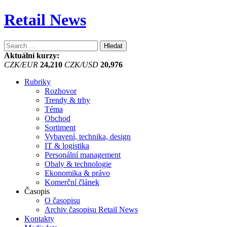
Retail News
Vyhledávání
Aktuální kurzy:
CZK/EUR
24,210
CZK/USD
20,976
Rubriky
Rozhovor
Trendy & trhy
Téma
Obchod
Sortiment
Vybavení, technika, design
IT & logistika
Personální management
Obaly & technologie
Ekonomika & právo
Komerční článek
Časopis
O časopisu
Archiv časopisu Retail News
Kontakty