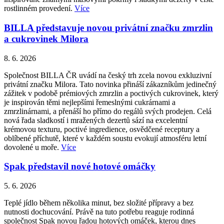
rostlinném provedení.
Více
BILLA představuje novou privátní značku zmrzlin
a cukrovinek Milora
8. 6. 2026
Společnost BILLA ČR uvádí na český trh zcela novou exkluzivní
privátní značku Milora. Tato novinka přináší zákazníkům jedinečný
zážitek v podobě prémiových zmrzlin a poctivých cukrovinek, který
je inspirován těmi nejlepšími řemeslnými cukrárnami a
zmrzlinárnami, a přenáší ho přímo do regálů svých prodejen. Celá
nová řada sladkostí i mražených dezertů sází na excelentní
krémovou texturu, poctivé ingredience, osvědčené receptury a
oblíbené příchutě, které v každém soustu evokují atmosféru letní
dovolené u moře.
Více
Spak představil nové hotové omáčky
5. 6. 2026
Teplé jídlo během několika minut, bez složité přípravy a bez
nutnosti dochucování. Právě na tuto potřebu reaguje rodinná
společnost Spak novou řadou hotových omáček, kterou dnes