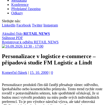
Mediadata
Konference
Předplatné časopisu
Odkazy
Sledujte nás:
LinkedIn
Facebook
Twitter
Instagram
Aktuální číslo
RETAIL NEWS
Stáhnout PDF
Registrovat k odběru RETAIL NEWS
Personalizace v logistice e-commerce –
případová studie FM Logistic a Lindt
Kategorie:
Komerční článek
|
15. 10. 2000
|
0
Personalizace produktů čím dál častěji přesahuje rámec oděvního,
šperkařského nebo kosmetického průmyslu. Tento trend rychle roste
rovněž v potravinářském sektoru, kde spotřebitelé očekávají, že si
budou moci vytvořit produkty na míru podle svých individuálních
preferencí. To je pro výrobce náročná výzva, ale také obrovská