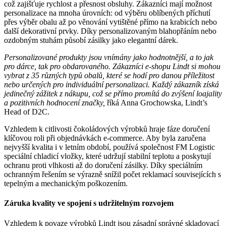
což zajišťuje rychlost a přesnost obsluhy. Zákazníci mají možnost
personalizace na mnoha úrovních: od výběru oblíbených příchutí
přes výběr obalu až po věnování vytištěné přímo na krabicích nebo
další dekorativní prvky. Díky personalizovaným blahopřáním nebo
ozdobným stuhám působí zásilky jako elegantní dárek.
Personalizované produkty jsou vnímány jako hodnotnější, a to jak
pro dárce, tak pro obdarovaného. Zákazníci e-shopu Lindt si mohou
vybrat z 35 různých typů obalů, které se hodí pro danou příležitost
nebo určených pro individuální personalizaci. Každý zákazník získá
jedinečný zážitek z nákupu, což se přímo promítá do zvýšení loajality
a pozitivních hodnocení značky,
říká Anna Grochowska, Lindt’s
Head of D2C.
Vzhledem k citlivosti čokoládových výrobků hraje fáze doručení
klíčovou roli při objednávkách e-commerce. Aby byla zaručena
nejvyšší kvalita i v letním období, používá společnost FM Logistic
speciální chladicí vložky, které udržují stabilní teplotu a poskytují
ochranu proti vlhkosti až do doručení zásilky. Díky speciálním
ochranným řešením se výrazně snížil počet reklamací souvisejících s
tepelným a mechanickým poškozením.
Záruka kvality ve spojení s udržitelným rozvojem
Vzhledem k povaze výrobků Lindt jsou zásadní správné skladovací