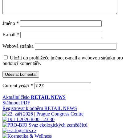
Jméno
*
E-mail
*
Webová stránka
Uložit do prohlížeče jméno, e-mail a webovou stránku pro
budoucí komentáře.
Current ye@r
*
Aktuální číslo
RETAIL NEWS
Stáhnout PDF
Registrovat k odběru RETAIL NEWS