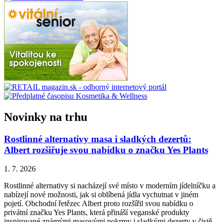
Novinky na trhu
Rostlinné alternativy masa i sladkých dezertů:
Albert rozšiřuje svou nabídku o značku Yes Plants
1. 7. 2026
Rostlinné alternativy si nacházejí své místo v moderním jídelníčku a
nabízejí nové možnosti, jak si oblíbená jídla vychutnat v jiném
pojetí. Obchodní řetězec Albert proto rozšířil svou nabídku o
privátní značku Yes Plants, která přináší veganské produkty
inspirované známými masovými pokrmy i sladkými dezerty v čistě