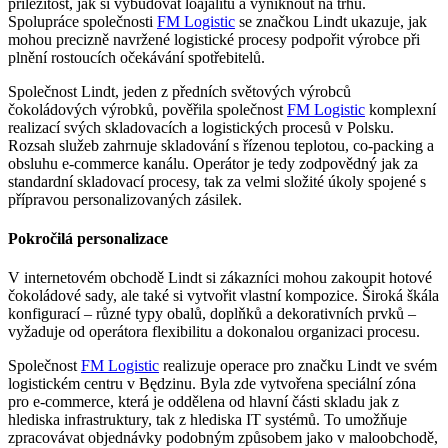
příležitost, jak si vybudovat loajalitu a vyniknout na trhu.
Spolupráce společnosti
FM Logistic
se značkou Lindt ukazuje, jak
mohou precizně navržené logistické procesy podpořit výrobce při
plnění rostoucích očekávání spotřebitelů.
Společnost Lindt, jeden z předních světových výrobců
čokoládových výrobků, pověřila společnost
FM Logistic
komplexní
realizací svých skladovacích a logistických procesů v Polsku.
Rozsah služeb zahrnuje skladování s řízenou teplotou, co-packing a
obsluhu e-commerce kanálu. Operátor je tedy zodpovědný jak za
standardní skladovací procesy, tak za velmi složité úkoly spojené s
přípravou personalizovaných zásilek.
Pokročilá personalizace
V internetovém obchodě Lindt si zákazníci mohou zakoupit hotové
čokoládové sady, ale také si vytvořit vlastní kompozice. Široká škála
konfigurací – různé typy obalů, doplňků a dekorativních prvků –
vyžaduje od operátora flexibilitu a dokonalou organizaci procesu.
Společnost
FM Logistic
realizuje operace pro značku Lindt ve svém
logistickém centru v Będzinu. Byla zde vytvořena speciální zóna
pro e-commerce, která je oddělena od hlavní části skladu jak z
hlediska infrastruktury, tak z hlediska IT systémů. To umožňuje
zpracovávat objednávky podobným způsobem jako v maloobchodě,