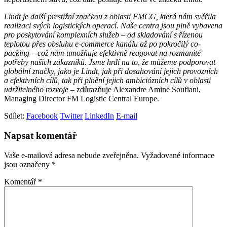
Lindt je další prestižní značkou z oblasti FMCG, která nám svěřila
realizaci svých logistických operací. Naše centra jsou plně vybavena
pro poskytování komplexních služeb – od skladování s řízenou
teplotou přes obsluhu e-commerce kanálu až po pokročilý co-
packing – což nám umožňuje efektivně reagovat na rozmanité
potřeby našich zákazníků. Jsme hrdí na to, že můžeme podporovat
globální značky, jako je Lindt, jak při dosahování jejich provozních
a efektivních cílů, tak při plnění jejich ambiciózních cílů v oblasti
udržitelného rozvoje –
zdůrazňuje Alexandre Amine Soufiani,
Managing Director FM Logistic Central Europe.
Sdílet:
Facebook
Twitter
LinkedIn
E-mail
Napsat komentář
Vaše e-mailová adresa nebude zveřejněna.
Vyžadované informace
jsou označeny
*
Komentář
*