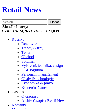
Retail News
Vyhledávání
Aktuální kurzy:
CZK/EUR
24,265
CZK/USD
21,039
Rubriky
Rozhovor
Trendy & trhy
Téma
Obchod
Sortiment
Vybavení, technika, design
IT & logistika
Personální management
Obaly & technologie
Ekonomika & právo
Komerční článek
Časopis
O časopisu
Archiv časopisu Retail News
Kontakty