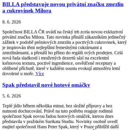
BILLA představuje novou privátní značku zmrzlin
a cukrovinek Milora
8. 6. 2026
Společnost BILLA ČR uvádí na český trh zcela novou exkluzivní
privátní značku Milora. Tato novinka přináší zákazníkům jedinečný
zážitek v podobě prémiových zmrzlin a poctivých cukrovinek, který
je inspirován těmi nejlepšími řemeslnými cukrárnami a
zmrzlinárnami, a přenáší ho přímo do regálů svých prodejen. Celá
nová řada sladkostí i mražených dezertů sází na excelentní
krémovou texturu, poctivé ingredience, osvědčené receptury a
oblíbené příchutě, které v každém soustu evokují atmosféru letní
dovolené u moře.
Více
Spak představil nové hotové omáčky
5. 6. 2026
Teplé jídlo během několika minut, bez složité přípravy a bez
nutnosti dochucování. Právě na tuto potřebu reaguje rodinná
společnost Spak novou řadou hotových omáček, kterou dnes
představila v pražském Surikata Studiu. Novinky osobně uvedl
majitel společnosti Hans Peter Spak, který v Praze přiblížil další