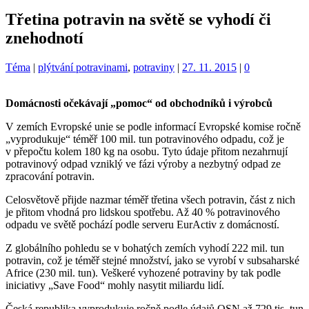
Třetina potravin na světě se vyhodí či
znehodnotí
Kategorie:
Štítky:
Téma
|
plýtvání potravinami
,
potraviny
|
27. 11. 2015
|
0
Domácnosti očekávají „pomoc“ od obchodníků i výrobců
V zemích Evropské unie se podle informací Evropské komise ročně
„vyprodukuje“ téměř 100 mil. tun potravinového odpadu, což je
v přepočtu kolem 180 kg na osobu. Tyto údaje přitom nezahrnují
potravinový odpad vzniklý ve fázi výroby a nezbytný odpad ze
zpracování potravin.
Celosvětově přijde nazmar téměř třetina všech potravin, část z nich
je přitom vhodná pro lidskou spotřebu. Až 40 % potravinového
odpadu ve světě pochází podle serveru EurActiv z domácností.
Z globálního pohledu se v bohatých zemích vyhodí 222 mil. tun
potravin, což je téměř stejné množství, jako se vyrobí v subsaharské
Africe (230 mil. tun). Veškeré vyhozené potraviny by tak podle
iniciativy „Save Food“ mohly nasytit miliardu lidí.
Česká republika vyprodukuje ročně podle údajů OSN až 729 tis. tun