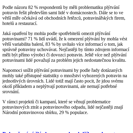
Podle názoru 82 % respondentů by měli problematiku plýtvání
potravin řešit především sami lidé v domácnostech. Dále se to ve
větší míře očekává od obchodních řetězců, potravinářských firem,
hotelů a restaurací.
Jaká opatření by mohla podle spotřebitelů omezit plýtvání
potravinami? 71 % lidí uvádí, že k omezení plýtvání by mohla vést
větší variabilita balení, 83 % by uvítalo více informací o tom, jak
správně potraviny uchovávat. Nejčastěji by tímto zdrojem informací
měli být přímo výrobci či dovozci potravin. Ještě více než plýtvání
potravinami lidé považují za problém jejich nedostatečnou kvalitu.
Napomoci snížit plýtvání potravinami by podle řady dotázaných
mohly také přístupné statistiky o množství vyhozených potravin na
jednotlivých úrovních. Lidé totiž mají často pocit, že jdou svému
okolí příkladem a neplýtvají potravinami, ale nemají potřebné
srovnání.
V rámci projektů či kampaní, které se věnují problematice
potravinových ztrát a potravinového odpadu, lidé nejčastěji znají
Národní potravinovou sbírku, 29 % populace.