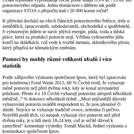
potravinového odpadu. Jedna domácnost s dítětem tak podle
organizace STOA v přepočtu tratí i 20 000 korun ročně!
K plýtvání dochází na všech článcích potravinového řetězce, tedy u
zemědělců, zpracovatelů, subdodavatelů, obchodníků a spotřebitelů.
S vyhozeným jídlem se navíc plýtvá energie, půda, voda a lidská
práce, která za produkcí potravin stojí. Většina vyhozeného jídla
končí na skládkách, což vede k tvorbě metanu, skleníkového plynu,
který přispívá ke klimatickým změnám.
Pomoci by mohly různé velikosti obalů i více
statistik
Podle zářijového výzkumu společnosti Ipsos, který byl zpracován
pro konferenci Food Waste 2015, 60 % Čechů tvrdí, že vyhazuje
méně potravin než před dvěma roky, kdy se konal srovnatelný
průzkum. Přesto 4 z 10 Čechů vyhazují potraviny alespoň několikrát
měsíčně, 7 % dokonce několikrát týdně. „Mezi nejčastější důvody
vyhazování potravin uváděli respondenti to, že jsou plesnivé či
shnilé. Nejvíce se vyhazuje tradičně ovoce, zelenina či pečivo.
Největší podíl těch, co naopak vyhazují více potravin než před
dvěma roky, je u lidí mezi 18-24 lety, což je určitě důvod k
zamyšlení“ komentuje výsledky Tomáš Macků, ředitel výzkumu a
komunikace společnosti Ipsos.