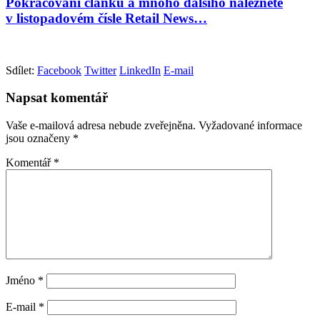
Pokračování článku a mnoho dalšího naleznete
v listopadovém čísle Retail News…
Sdílet:
Facebook
Twitter
LinkedIn
E-mail
Napsat komentář
Vaše e-mailová adresa nebude zveřejněna.
Vyžadované informace
jsou označeny
*
Komentář
*
Jméno
*
E-mail
*