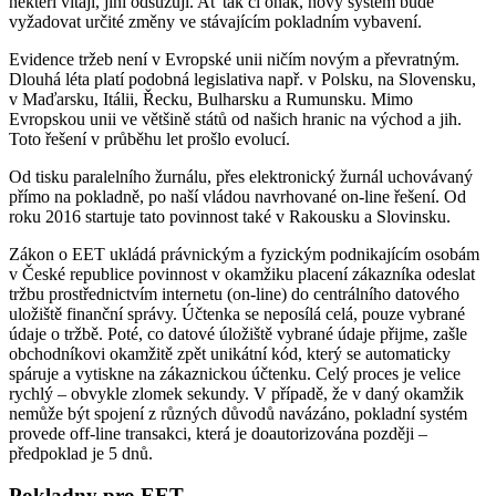
někteří vítají, jiní odsuzují. Ať tak či onak, nový systém bude
vyžadovat určité změny ve stávajícím pokladním vybavení.
Evidence tržeb není v Evropské unii ničím novým a převratným.
Dlouhá léta platí podobná legislativa např. v Polsku, na Slovensku,
v Maďarsku, Itálii, Řecku, Bulharsku a Rumunsku. Mimo
Evropskou unii ve většině států od našich hranic na východ a jih.
Toto řešení v průběhu let prošlo evolucí.
Od tisku paralelního žurnálu, přes elektronický žurnál uchovávaný
přímo na pokladně, po naší vládou navrhované on-line řešení. Od
roku 2016 startuje tato povinnost také v Rakousku a Slovinsku.
Zákon o EET ukládá právnickým a fyzickým podnikajícím osobám
v České republice povinnost v okamžiku placení zákazníka odeslat
tržbu prostřednictvím internetu (on-line) do centrálního datového
uložiště finanční správy. Účtenka se neposílá celá, pouze vybrané
údaje o tržbě. Poté, co datové úložiště vybrané údaje přijme, zašle
obchodníkovi okamžitě zpět unikátní kód, který se automaticky
spáruje a vytiskne na zákaznickou účtenku. Celý proces je velice
rychlý – obvykle zlomek sekundy. V případě, že v daný okamžik
nemůže být spojení z různých důvodů navázáno, pokladní systém
provede off-line transakci, která je doautorizována později –
předpoklad je 5 dnů.
Pokladny pro EET