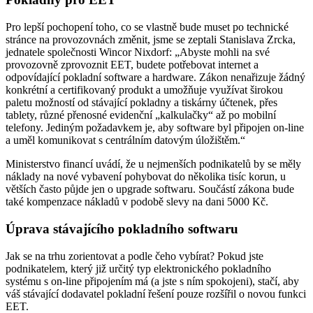
Pro lepší pochopení toho, co se vlastně bude muset po technické
stránce na provozovnách změnit, jsme se zeptali Stanislava Zrcka,
jednatele společnosti Wincor Nixdorf: „Abyste mohli na své
provozovně zprovoznit EET, budete potřebovat internet a
odpovídající pokladní software a hardware. Zákon nenařizuje žádný
konkrétní a certifikovaný produkt a umožňuje využívat širokou
paletu možností od stávající pokladny a tiskárny účtenek, přes
tablety, různé přenosné evidenční „kalkulačky“ až po mobilní
telefony. Jediným požadavkem je, aby software byl připojen on-line
a uměl komunikovat s centrálním datovým úložištěm.“
Ministerstvo financí uvádí, že u nejmenších podnikatelů by se měly
náklady na nové vybavení pohybovat do několika tisíc korun, u
větších často půjde jen o upgrade softwaru. Součástí zákona bude
také kompenzace nákladů v podobě slevy na dani 5000 Kč.
Úprava stávajícího pokladního softwaru
Jak se na trhu zorientovat a podle čeho vybírat? Pokud jste
podnikatelem, který již určitý typ elektronického pokladního
systému s on-line připojením má (a jste s ním spokojeni), stačí, aby
váš stávající dodavatel pokladní řešení pouze rozšířil o novou funkci
EET.