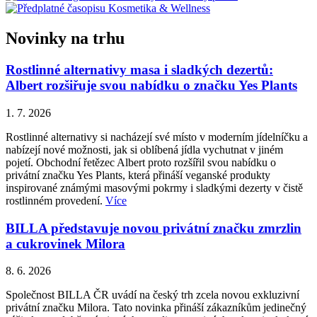
Novinky na trhu
Rostlinné alternativy masa i sladkých dezertů:
Albert rozšiřuje svou nabídku o značku Yes Plants
1. 7. 2026
Rostlinné alternativy si nacházejí své místo v moderním jídelníčku a
nabízejí nové možnosti, jak si oblíbená jídla vychutnat v jiném
pojetí. Obchodní řetězec Albert proto rozšířil svou nabídku o
privátní značku Yes Plants, která přináší veganské produkty
inspirované známými masovými pokrmy i sladkými dezerty v čistě
rostlinném provedení.
Více
BILLA představuje novou privátní značku zmrzlin
a cukrovinek Milora
8. 6. 2026
Společnost BILLA ČR uvádí na český trh zcela novou exkluzivní
privátní značku Milora. Tato novinka přináší zákazníkům jedinečný