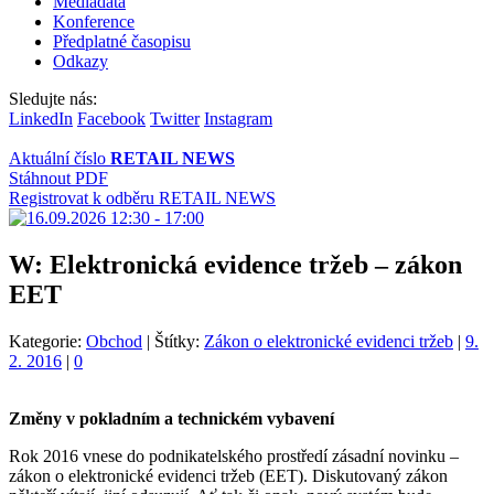
Mediadata
Konference
Předplatné časopisu
Odkazy
Sledujte nás:
LinkedIn
Facebook
Twitter
Instagram
Aktuální číslo
RETAIL NEWS
Stáhnout PDF
Registrovat k odběru RETAIL NEWS
W: Elektronická evidence tržeb – zákon
EET
Kategorie:
Obchod
|
Štítky:
Zákon o elektronické evidenci tržeb
|
9.
2. 2016
|
0
Změny v pokladním a technickém vybavení
Rok 2016 vnese do podnikatelského prostředí zásadní novinku –
zákon o elektronické evidenci tržeb (EET). Diskutovaný zákon