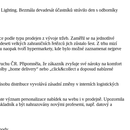
ighting. Bezmála devadesát účastníků strávilo den s odborníky
e podle typu prodejen z vývoje tržeb. Zaměřil se na jednotlivé
eseti velkých zahraničních řetězců jich zůstalo šest. Z trhu mizí
jimku naopak tvoří hypermarkety, kde bylo možné zaznamenat nejprve
ruchu ČR. Připomněla, že zákazník zvyšuje své nároky na komfort
olby „home delivery“ nebo „click&collect a doposud nabízené
obu distribuce vyvolává zásadní změny v interních logistických
ste význam personalizace nabídek na webu i v prodejně. Upozornila
skladník a být nahrazovány novými profesemi, např. datový a
hody.