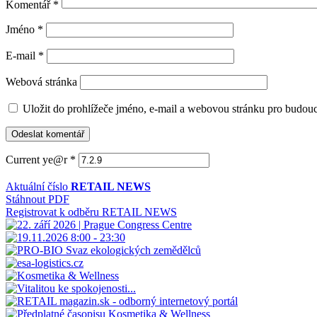
Komentář
*
Jméno
*
E-mail
*
Webová stránka
Uložit do prohlížeče jméno, e-mail a webovou stránku pro budou
Current ye@r
*
Aktuální číslo
RETAIL NEWS
Stáhnout PDF
Registrovat k odběru RETAIL NEWS