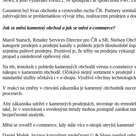
News, a jeho vydavatel Press21, ve spolupráci se společností PwC Le
Garantem byl Svaz obchodu a cestovního ruchu ČR. Partnery seminář
zabývajícími se problematikou vývoje trhu, realizacemi prodejen a dod
Jak se mění kamenný obchod a jak se mění e-commerce?
Maroš Staruch, Retailer Services Director pro ČR a SR, Nielsen Obcho
kategorie prodejen a prodejní kanály z pohledu jejich dlouhodobé úspěš
zejména pultové prodejny. Pozitivní je, že tržby na prodejnu vykazuj
propad a následovně opětovný růst.
Na trh, tentokrát z pohledu kamenných obchodů versus e-commerce s
nákupu v kamenném obchodě. Očekává stejný sortiment v prodejně i v
standardní služby očekává i v e-shopu. Využívá všechny technologic
V reakci na změny v chování zákazníka je kamenný obchodník nucen m
procesech.
Aby zákazníka udržel v kamenných prodejnách, investuje do remodel
také, že v souvislosti s uvedenými trendy mohou postupně zanikat st
bezpečnostní analytik.
Mění se rovněž e-commerce, kdy stále více e-shopů otevírá kamenné v
Daniel Mašek, byznys konzultant společnosti U & Sluno nastínil odpo