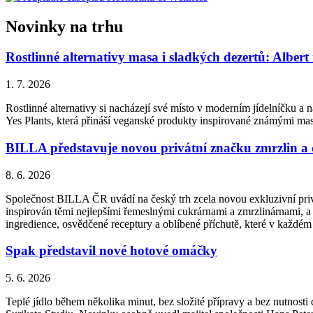
Novinky na trhu
Rostlinné alternativy masa i sladkých dezertů: Albert
1. 7. 2026
Rostlinné alternativy si nacházejí své místo v moderním jídelníčku a n
Yes Plants, která přináší veganské produkty inspirované známými ma
BILLA představuje novou privátní značku zmrzlin a
8. 6. 2026
Společnost BILLA ČR uvádí na český trh zcela novou exkluzivní priv
inspirován těmi nejlepšími řemeslnými cukrárnami a zmrzlinárnami, a 
ingredience, osvědčené receptury a oblíbené příchutě, které v každém
Spak představil nové hotové omáčky
5. 6. 2026
Teplé jídlo během několika minut, bez složité přípravy a bez nutnos