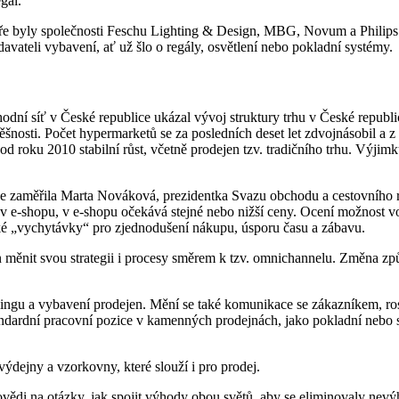
gal.
e byly společnosti Feschu Lighting & Design, MBG, Novum a Philips L
avateli vybavení, ať už šlo o regály, osvětlení nebo pokladní systémy.
dní síť v České republice ukázal vývoj struktury trhu v České republic
nosti. Počet hypermarketů se za posledních deset let zdvojnásobil a z d
í od roku 2010 stabilní růst, včetně prodejen tzv. tradičního trhu. Vý
e zaměřila Marta Nováková, prezidentka Svazu obchodu a cestovního 
 e-shopu, v e-shopu očekává stejné nebo nižší ceny. Ocení možnost v
ké „vychytávky“ pro zjednodušení nákupu, úsporu času a zábavu.
ěnit svou strategii i procesy směrem k tzv. omnichannelu. Změna způs
ingu a vybavení prodejen. Mění se také komunikace se zákazníkem, ro
andardní pracovní pozice v kamenných prodejnách, jako pokladní nebo 
ýdejny a vzorkovny, které slouží i pro prodej.
vědi na otázky, jak spojit výhody obou světů, aby se eliminovaly nevý