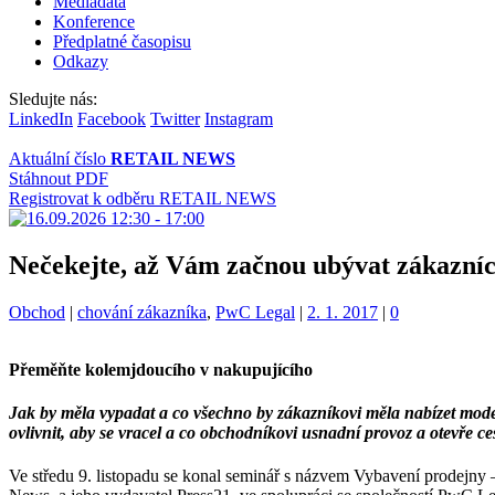
Mediadata
Konference
Předplatné časopisu
Odkazy
Sledujte nás:
LinkedIn
Facebook
Twitter
Instagram
Aktuální číslo
RETAIL NEWS
Stáhnout PDF
Registrovat k odběru RETAIL NEWS
Nečekejte, až Vám začnou ubývat zákazníc
Kategorie:
Štítky:
Obchod
|
chování zákazníka
,
PwC Legal
|
2. 1. 2017
|
0
Přeměňte kolemjdoucího v nakupujícího
Jak by měla vypadat a co všechno by zákazníkovi měla nabízet mo
ovlivnit, aby se vracel a co obchodníkovi usnadní provoz a otevře c
Ve středu 9. listopadu se konal seminář s názvem Vybavení prodejny