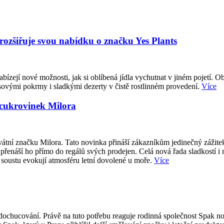
 rozšiřuje svou nabídku o značku Yes Plants
abízejí nové možnosti, jak si oblíbená jídla vychutnat v jiném pojetí. O
sovými pokrmy i sladkými dezerty v čistě rostlinném provedení.
Více
 cukrovinek Milora
átní značku Milora. Tato novinka přináší zákazníkům jedinečný zážite
přenáší ho přímo do regálů svých prodejen. Celá nová řada sladkostí i
 soustu evokují atmosféru letní dovolené u moře.
Více
ti dochucování. Právě na tuto potřebu reaguje rodinná společnost Spak