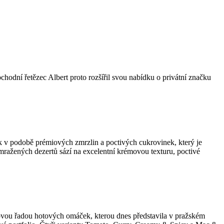
bchodní řetězec Albert proto rozšířil svou nabídku o privátní značku
k v podobě prémiových zmrzlin a poctivých cukrovinek, který je
 mražených dezertů sází na excelentní krémovou texturu, poctivé
 novou řadou hotových omáček, kterou dnes představila v pražském