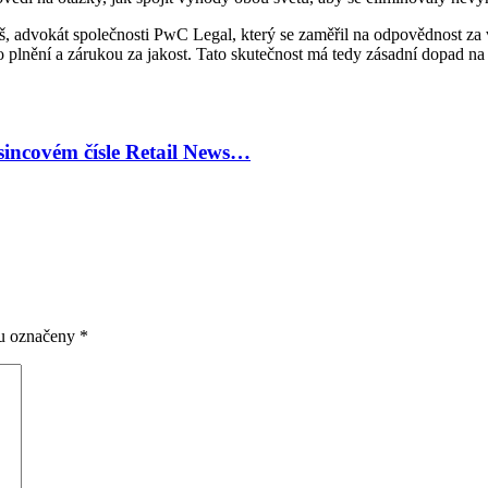
š, advokát společnosti PwC Legal, který se zaměřil na odpovědnost za 
plnění a zárukou za jakost. Tato skutečnost má tedy zásadní dopad na p
sincovém čísle Retail News…
ou označeny
*