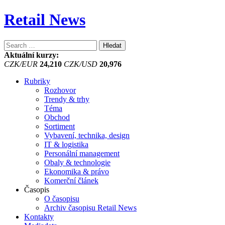
Retail News
Vyhledávání
Aktuální kurzy:
CZK/EUR
24,210
CZK/USD
20,976
Rubriky
Rozhovor
Trendy & trhy
Téma
Obchod
Sortiment
Vybavení, technika, design
IT & logistika
Personální management
Obaly & technologie
Ekonomika & právo
Komerční článek
Časopis
O časopisu
Archiv časopisu Retail News
Kontakty