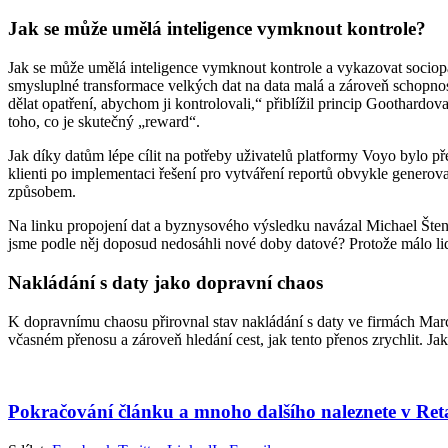
Jak se může umělá inteligence vymknout kontrole?
Jak se může umělá inteligence vymknout kontrole a vykazovat sociopa
smysluplné transformace velkých dat na data malá a zároveň schopnos
dělat opatření, abychom ji kontrolovali,“ přiblížil princip Goothard
toho, co je skutečný „reward“.
Jak díky datům lépe cílit na potřeby uživatelů platformy Voyo bylo
klienti po implementaci řešení pro vytváření reportů obvykle generovat
způsobem.
Na linku propojení dat a byznysového výsledku navázal Michael Štenc
jsme podle něj doposud nedosáhli nové doby datové? Protože málo lidí
Nakládání s daty jako dopravní chaos
K dopravnímu chaosu přirovnal stav nakládání s daty ve firmách Marcel 
včasném přenosu a zároveň hledání cest, jak tento přenos zrychlit. Jak
Pokračování článku a mnoho dalšího naleznete v Re