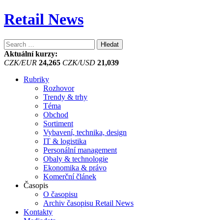
Retail News
Vyhledávání
Aktuální kurzy:
CZK/EUR
24,265
CZK/USD
21,039
Rubriky
Rozhovor
Trendy & trhy
Téma
Obchod
Sortiment
Vybavení, technika, design
IT & logistika
Personální management
Obaly & technologie
Ekonomika & právo
Komerční článek
Časopis
O časopisu
Archiv časopisu Retail News
Kontakty