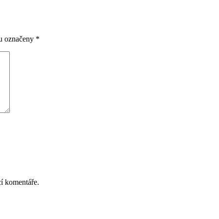
ou označeny
*
cí komentáře.