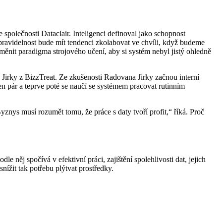
polečnosti Dataclair. Inteligenci definoval jako schopnost
pravidelnost bude mít tendenci zkolabovat ve chvíli, když budeme
měnit paradigma strojového učení, aby si systém nebyl jistý ohledně
irky z BizzTreat. Ze zkušenosti Radovana Jirky začnou interní
 jen pár a teprve poté se naučí se systémem pracovat rutinním
nys musí rozumět tomu, že práce s daty tvoří profit,“ říká. Proč
 něj spočívá v efektivní práci, zajištění spolehlivosti dat, jejich
nížit tak potřebu plýtvat prostředky.