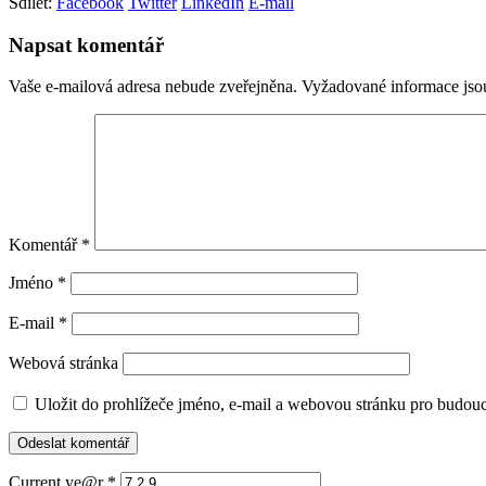
Sdílet:
Facebook
Twitter
LinkedIn
E-mail
Napsat komentář
Vaše e-mailová adresa nebude zveřejněna.
Vyžadované informace js
Komentář
*
Jméno
*
E-mail
*
Webová stránka
Uložit do prohlížeče jméno, e-mail a webovou stránku pro budou
Current ye@r
*