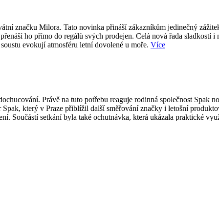
átní značku Milora. Tato novinka přináší zákazníkům jedinečný zážite
přenáší ho přímo do regálů svých prodejen. Celá nová řada sladkostí i
 soustu evokují atmosféru letní dovolené u moře.
Více
ti dochucování. Právě na tuto potřebu reaguje rodinná společnost Spak
 Spak, který v Praze přiblížil další směřování značky i letošní produk
í. Součástí setkání byla také ochutnávka, která ukázala praktické vy