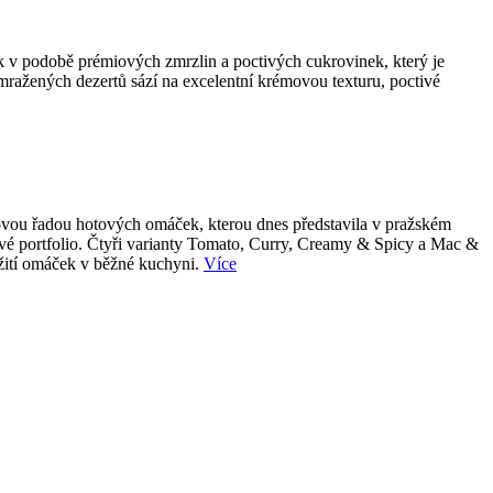
k v podobě prémiových zmrzlin a poctivých cukrovinek, který je
 mražených dezertů sází na excelentní krémovou texturu, poctivé
 novou řadou hotových omáček, kterou dnes představila v pražském
tové portfolio. Čtyři varianty Tomato, Curry, Creamy & Spicy a Mac &
užití omáček v běžné kuchyni.
Více