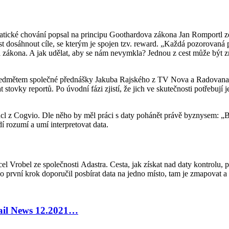
tické chování popsal na principu Goothardova zákona Jan Romportl ze s
t dosáhnout cíle, se kterým je spojen tzv. reward. „Každá pozorovaná 
ova zákona. A jak udělat, aby se nám nevymkla? Jednou z cest může být z
 předmětem společné přednášky Jakuba Rajského z TV Nova a Radovana J
 stovky reportů. Po úvodní fázi zjistí, že jich ve skutečnosti potřebují
l z Cogvio. Dle něho by měl práci s daty pohánět právě byznysem: „Byz
 rozumí a umí interpretovat data.
Vrobel ze společnosti Adastra. Cesta, jak získat nad daty kontrolu, podle
o první krok doporučil posbírat data na jedno místo, tam je zmapovat a s
tail News 12.2021…