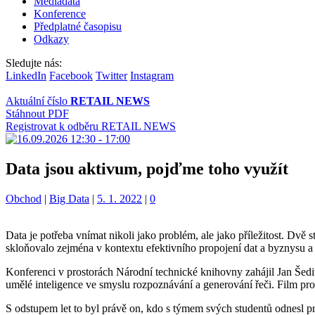
Mediadata
Konference
Předplatné časopisu
Odkazy
Sledujte nás:
LinkedIn
Facebook
Twitter
Instagram
Aktuální číslo
RETAIL NEWS
Stáhnout PDF
Registrovat k odběru RETAIL NEWS
Data jsou aktivum, pojďme toho využít
Kategorie:
Štítky:
Obchod
|
Big Data
|
5. 1. 2022
|
0
Data je potřeba vnímat nikoli jako problém, ale jako příležitost. Dv
skloňovalo zejména v kontextu efektivního propojení dat a byznysu a 
Konferenci v prostorách Národní technické knihovny zahájil Jan Šed
umělé inteligence ve smyslu rozpoznávání a generování řeči. Film pr
S odstupem let to byl právě on, kdo s týmem svých studentů odnesl pr