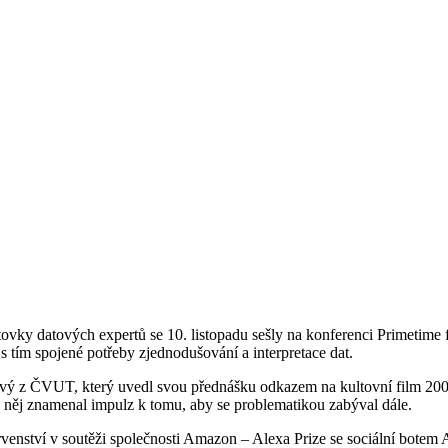
ě stovky datových expertů se 10. listopadu sešly na konferenci Primeti
s tím spojené potřeby zjednodušování a interpretace dat.
ivý z ČVUT, který uvedl svou přednášku odkazem na kultovní film 200
o něj znamenal impulz k tomu, aby se problematikou zabýval dále.
venství v soutěži společnosti Amazon – Alexa Prize se sociální botem 