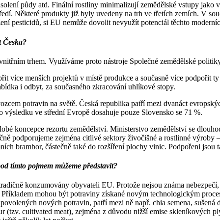
olení půdy atd. Finální rostliny minimalizují zemědělské vstupy jako v
tředí. Některé produkty již byly uvedeny na trh ve třetích zemích. V so
ení pesticidů, si EU nemůže dovolit nevyužít potenciál těchto moderníc
t Česka?
itřním trhem. Využíváme proto nástroje Společné zemědělské politiky
řit více menších projektů v místě produkce a současně více podpořit ty
 nabídka i odbyt, za současného zkracování uhlíkové stopy.
vozcem potravin na světě. Česká republika patří mezi dvanáct evropskýc
ího výsledku ve střední Evropě dosahuje pouze Slovensko se 71 %.
odobé koncepce rezortu zemědělství. Ministerstvo zemědělství se dlou
čně podporujeme zejména citlivé sektory živočišné a rostlinné výroby –
ích brambor, částečně také do rozšíření plochy vinic. Podpořeni jsou ta
 pod tímto pojmem můžeme představit?
y tradičně konzumovány obyvateli EU. Protože nejsou známa nebezpečí, 
i. Příkladem mohou být potraviny získané novým technologickým proces
povolených nových potravin, patří mezi ně např. chia semena, sušená 
 (tzv. cultivated meat), zejména z důvodu nižší emise skleníkových pl