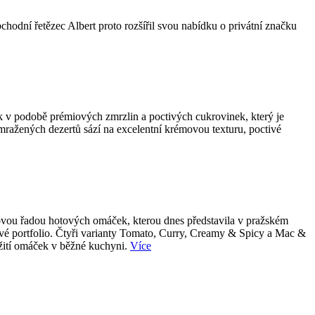
bchodní řetězec Albert proto rozšířil svou nabídku o privátní značku
k v podobě prémiových zmrzlin a poctivých cukrovinek, který je
 mražených dezertů sází na excelentní krémovou texturu, poctivé
 novou řadou hotových omáček, kterou dnes představila v pražském
tové portfolio. Čtyři varianty Tomato, Curry, Creamy & Spicy a Mac &
užití omáček v běžné kuchyni.
Více