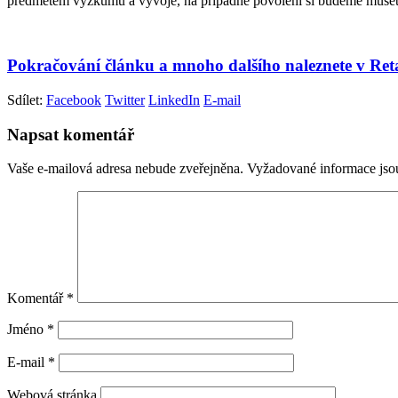
předmětem výzkumu a vývoje, na případné povolení si budeme muset j
Pokračování článku a mnoho dalšího naleznete v Re
Sdílet:
Facebook
Twitter
LinkedIn
E-mail
Napsat komentář
Vaše e-mailová adresa nebude zveřejněna.
Vyžadované informace js
Komentář
*
Jméno
*
E-mail
*
Webová stránka