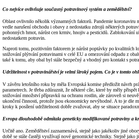
Co nejvíce ovlivňuje současný potravinový systém a zemědělství?
Oblast ovlivnilo několik významných faktorů. Pandemie koronaviru n
vedle narušení obchodu i obavy z nedostatku zdrojů některých potravi
pohonných hmot, nárůst cen krmiv, hnojiv a pesticidů. Zablokování ukr
nedostatkem potravin.
Naproti tomu, pozitivním faktorem je nárůst poptávky po kvalitních l
snižování plýtvání potravinami v celé EU a omezování odpadu z obalů 
také k tomu, aby obal byl stále bezpečný a vhodný pro kontakt s potr
Udržitelnost v potravinářství je velmi široký pojem. Co je v tomto ohl
V závěru letošního roku by měla Evropská komise předložit návrh prá
parametrech. Je třeba zdůraznit, že některé cíle, které by měly přispět
snižování množství přípravků na ochranu rostlin, ale zároveň si neuv
ukončení činnosti, protože jsou ekonomicky nevýhodné. A to je dle m
kroky k posílení udržitelnosti dobře zvažovat, aby se situace parado
Evropa dlouhodobě odmítala geneticky modifikované potraviny a kr
Určitě ano. Zemědělství zaznamenává, stejně jako jakékoliv jiné obory
době se stále častěji využívají nové genomické techniky. Stejně jako 