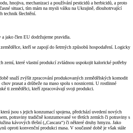
odu, hnojiva, mechanizaci a používání pesticidů a herbicidů, a proto
učasné situaci, tím mám na mysli válku na Ukrajině, dlouhotrvající
h technik šlechtění.
 a jako člen EU dodržujeme pravidla.
 zemědělce, kteří se zapojí do šetrných způsobů hospodaření. Logicky
h zemí, které vlastní produkcí zvládnou uspokojit kalorické potřeby
hodobě snaží zvýšit zpracování produkovaných zemědělských komodit
 chov prasat a drůbeže na maso spolu s nosnicemi. U rostlinné
ké ti zemědělci, kteří zpracovávají svoji produkci.
která jsou s jejich konzumací spojena, předchází uvedení nových
em, potraviny tradičně konzumované ve třetích zemích či potraviny s
dužina kávových třešní („Cascara“) či některé druhy hmyzu. Jako
ynů oproti konvenční produkci masa. V současné době je však stále