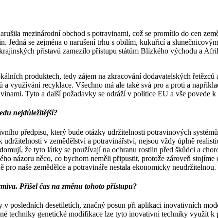
arušila mezinárodní obchod s potravinami, což se promítlo do cen ze
n. Jedná se zejména o narušení trhu s obilím, kukuřicí a slunečnicový
ajinských přístavů zamezilo přístupu státům Blízkého východu a Afriky 
okálních produktech, tedy zájem na zkracování dodavatelských řetězců a
a využívání recyklace. Všechno má ale také svá pro a proti a napříkla
avinami. Tyto a další požadavky se odráží v politice EU a vše povede k
edu nejdůležitější?
vního předpisu, který bude otázky udržitelnosti potravinových systém
 k udržitelnosti v zemědělství a potravinářství, nejsou vždy úplně realis
ědomují, že tyto látky se používají na ochranu rostlin před škůdci a 
ého názoru něco, co bychom neměli připustit, protože zároveň stojíme
xně pro naše zemědělce a potravináře nestala ekonomicky neudržitelnou.
miva. Přišel čas na změnu tohoto přístupu?
 v posledních desetiletích, značný posun při aplikaci inovativních mod
jiné techniky genetické modifikace lze tyto inovativní techniky využít 