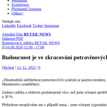
Mediadata
Konference
Předplatné časopisu
Odkazy
Sledujte nás:
LinkedIn
Facebook
Twitter
Instagram
Aktuální číslo
RETAIL NEWS
Stáhnout PDF
Registrovat k odběru RETAIL NEWS
Budoucnost je ve zkracování potravinovýc
Kategorie:
Obchod
|
12. 12. 2022
|
0
„Dlouhodobá udržitelnost potravinových systémů je jasným trendem, so
Ministerstvu zemědělství.
Zatímco mléka a obilovin produkujeme více, než jsme schopni spotře
a 30 %.
Přebytkem neoplýváme ani v případě masa – jsme schopni vyproduko