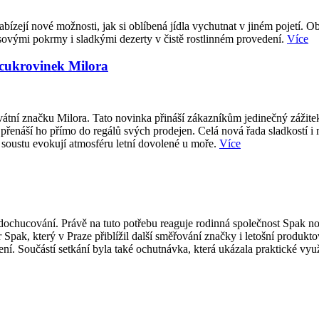
abízejí nové možnosti, jak si oblíbená jídla vychutnat v jiném pojetí. O
sovými pokrmy i sladkými dezerty v čistě rostlinném provedení.
Více
 cukrovinek Milora
átní značku Milora. Tato novinka přináší zákazníkům jedinečný zážite
přenáší ho přímo do regálů svých prodejen. Celá nová řada sladkostí i
 soustu evokují atmosféru letní dovolené u moře.
Více
ti dochucování. Právě na tuto potřebu reaguje rodinná společnost Spak
 Spak, který v Praze přiblížil další směřování značky i letošní produk
í. Součástí setkání byla také ochutnávka, která ukázala praktické vy