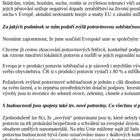
škůdcům, virům, houbám, suchu, rostlin se zvýšenou tolerancí vůči zas
jejich pěstování snižuje negativní dopady zemědělství na životní pros
sucha v Evropě, aktuální nedostatek hnojiv a snahy EU o zásadní sníž
Za jakých podmínek se nám podaří zvýšit potravinovou soběstačnos
Nesmíme zapomenout, že jsme součástí Evropské unie se společným vn
Chceme jít cestou zkracování potravinových řetězců, konkrétně podpo
tak vzroste množství lokálních potravin a rozšíří se jejich regionální
Evropa je v produkci potravin soběstačná a je zároveň i největším vý
svého obyvatelstva. ČR si s produkcí potravin vystačí z 80 % a nižš
Požadavek zvýšení potravinové soběstačnosti je jedním z cílů dlouh
na svém území, a to zejména prostřednictvím dotační podpory. Investi
výroby jsou to investice do sektorů ovoce, zeleniny, chmele a konzumn
S budoucností jsou spojeny také tzv. nové potraviny. Co všechno si
Zjednodušeně lze říci, že „novými“ potravinami jsou ty, které nebyl
potravin na trh prokázání bezpečnosti a schválení na evropské úrovn
obsahem umělých nanomateriálů. Na trhu Unie můžeme najít již řadu 
potravina budoucnosti bývá často označováno maso z tkáňových kultur