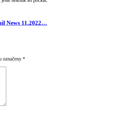
eště několik let počkat.
tail News 11.2022…
ou označeny
*