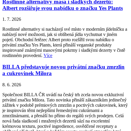
Rostlinné alternativy masa i sladkých dezertů:
Albert rozšiřuje svou nabídku o značku Yes Plants
1. 7. 2026
Rostlinné alternativy si nacházejí své místo v moderním jídelníčku a
nabízejí nové možnosti, jak si oblíbená jídla vychutnat v jiném
pojetí. Obchodní řetězec Albert proto rozšířil svou nabídku o
privátní značku Yes Plants, která přináší veganské produkty
inspirované známými masovými pokrmy i sladkými dezerty v čistě
rostlinném provedení.
Více
BILLA představuje novou privátní značku zmrzlin
a cukrovinek Milora
8. 6. 2026
Společnost BILLA ČR uvádí na český trh zcela novou exkluzivní
privátní značku Milora. Tato novinka přináší zákazníkům jedinečný
zážitek v podobě prémiových zmrzlin a poctivých cukrovinek, který
je inspirován těmi nejlepšími řemeslnými cukrárnami a
zmrzlinárnami, a přenáší ho přímo do regálů svých prodejen. Celá
nová řada sladkostí i mražených dezertů sází na excelentní
krémovou texturu, poctivé ingredience, osvědčené receptury a