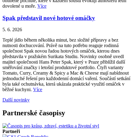
oblíbené příchutě, které v každém soustu evokují atmosféru letní
dovolené u moře.
Více
Spak představil nové hotové omáčky
5. 6. 2026
Teplé jídlo během několika minut, bez složité přípravy a bez
nutnosti dochucování. Právě na tuto potřebu reaguje rodinná
společnost Spak novou řadou hotových omáček, kterou dnes
představila v pražském Surikata Studiu. Novinky osobně uvedl
majitel společnosti Hans Peter Spak, který v Praze přiblížil další
směřování značky i letošní produktové portfolio. Čtyři varianty
Tomato, Curry, Creamy & Spicy a Mac & Cheese mají nabídnout
jednoduché řešení pro každodenní domácí vaření. Součástí setkání
byla také ochutnávka, která ukázala praktické využití omáček v
běžné kuchyni.
Více
Další novinky
Partnerské časopisy
Partneři