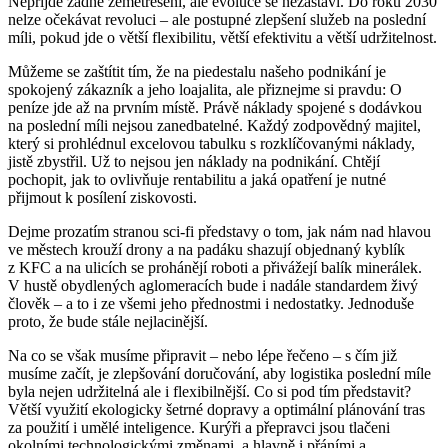
Nepřijde žádné zemětřesení, ale evoluce se nezastaví. Do roku 2030
nelze očekávat revoluci – ale postupné zlepšení služeb na poslední
míli, pokud jde o větší flexibilitu, větší efektivitu a větší udržitelnost.
Můžeme se zaštítit tím, že na piedestalu našeho podnikání je
spokojený zákazník a jeho loajalita, ale přiznejme si pravdu: O
peníze jde až na prvním místě. Právě náklady spojené s dodávkou
na poslední míli nejsou zanedbatelné. Každý zodpovědný majitel,
který si prohlédnul excelovou tabulku s rozklíčovanými náklady,
jistě zbystřil. Už to nejsou jen náklady na podnikání. Chtějí
pochopit, jak to ovlivňuje rentabilitu a jaká opatření je nutné
přijmout k posílení ziskovosti.
Dejme prozatím stranou sci-fi představy o tom, jak nám nad hlavou
ve městech krouží drony a na padáku shazují objednaný kyblík
z KFC a na ulicích se prohánějí roboti a přivážejí balík minerálek.
V hustě obydlených aglomeracích bude i nadále standardem živý
člověk – a to i ze všemi jeho přednostmi i nedostatky. Jednoduše
proto, že bude stále nejlacinější.
Na co se však musíme připravit – nebo lépe řečeno – s čím již
musíme začít, je zlepšování doručování, aby logistika poslední míle
byla nejen udržitelná ale i flexibilnější. Co si pod tím představit?
Větší využití ekologicky šetrné dopravy a optimální plánování tras
za použití i umělé inteligence. Kurýři a přepravci jsou tlačeni
okolními technologickými změnami, a hlavně i přáními a