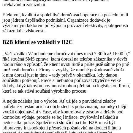
očekáváním zákazníků.
Efektivní, kvalitní a spolehlivé doručovací operace na poslední míli
jsou jádrem úspěšného podnikání. Organizace dodávek je
významným faktorem při výpočtu provozní efektivity, spokojenosti
zákazníků a ziskovosti.
B2B klienti se vzhlédli v B2C
„Vaši zásilku Vám budeme doručovat dnes mezi 7:30 h až 16:00 h,“
říká stručná SMS zpráva, která dorazí na telefon zákazníka v devět
hodin ráno a způsobí, že klient uvidí rudě a příště jistě sáhne po jiné
možnosti doručení. Firmy si zvykly, že mnohé požadované zboží
k nim dorazí just in time – tedy právě v okamžiku, kdy danou
součástku potřebují. Přece si nebudou pořizovat zbytečně velké
sklady, když takovou povinnost mohou přehrát na logistickou firmu,
která se tak stává součástí výrobního procesu.
A nejde zdaleka jen o výrobu. Ať už jde o pravidelné zásoby
potřebné v restauracích a obchodech s potravinami, podniky chtějí
využít objednávání v čase, aby kontrolovaly zásoby a držely pod
kontrolou výdaje, protože se bojí inflace, zvyšování nákladů a
nedostatku práce. Společnosti sloužící na trhu B2B musí být
připraveny k uspokojení přesných požadavků na dodací lhůtu a