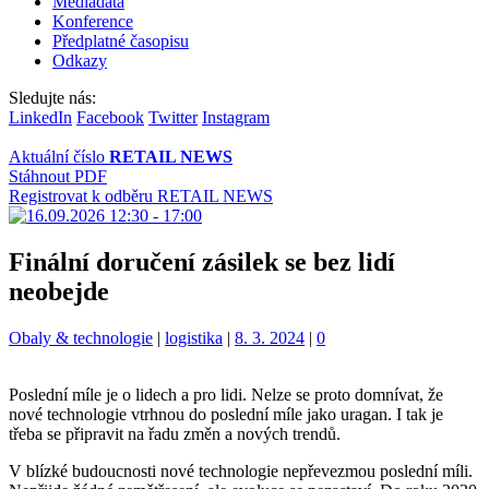
Mediadata
Konference
Předplatné časopisu
Odkazy
Sledujte nás:
LinkedIn
Facebook
Twitter
Instagram
Aktuální číslo
RETAIL NEWS
Stáhnout PDF
Registrovat k odběru RETAIL NEWS
Finální doručení zásilek se bez lidí
neobejde
Kategorie:
Štítky:
Obaly & technologie
|
logistika
|
8. 3. 2024
|
0
Poslední míle je o lidech a pro lidi. Nelze se proto domnívat, že
nové technologie vtrhnou do poslední míle jako uragan. I tak je
třeba se připravit na řadu změn a nových trendů.
V blízké budoucnosti nové technologie nepřevezmou poslední míli.