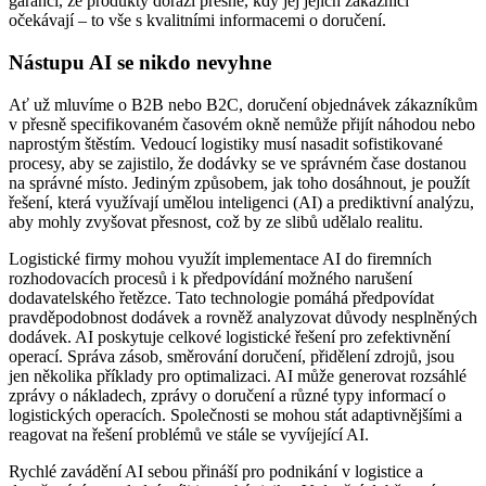
garanci, že produkty dorazí přesně, kdy jej jejich zákazníci
očekávají – to vše s kvalitními informacemi o doručení.
Nástupu AI se nikdo nevyhne
Ať už mluvíme o B2B nebo B2C, doručení objednávek zákazníkům
v přesně specifikovaném časovém okně nemůže přijít náhodou nebo
naprostým štěstím. Vedoucí logistiky musí nasadit sofistikované
procesy, aby se zajistilo, že dodávky se ve správném čase dostanou
na správné místo. Jediným způsobem, jak toho dosáhnout, je použít
řešení, která využívají umělou inteligenci (AI) a prediktivní analýzu,
aby mohly zvyšovat přesnost, což by ze slibů udělalo realitu.
Logistické firmy mohou využít implementace AI do firemních
rozhodovacích procesů i k předpovídání možného narušení
dodavatelského řetězce. Tato technologie pomáhá předpovídat
pravděpodobnost dodávek a rovněž analyzovat důvody nesplněných
dodávek. AI poskytuje celkové logistické řešení pro zefektivnění
operací. Správa zásob, směrování doručení, přidělení zdrojů, jsou
jen několika příklady pro optimalizaci. AI může generovat rozsáhlé
zprávy o nákladech, zprávy o doručení a různé typy informací o
logistických operacích. Společnosti se mohou stát adaptivnějšími a
reagovat na řešení problémů ve stále se vyvíjející AI.
Rychlé zavádění AI sebou přináší pro podnikání v logistice a