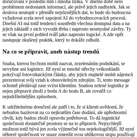
doručování v poslední míli i mnohá rizika. V dnešní době není
problémem nedostatek informací, ale právě jejich nadbytek. Jak se
doslova neutopit v přemíře nejrůznějších dat, to bude do budoucna
vyžadovat zcela nové zapojení AI do vyhodnocovacích procesů.
Dnešní AI má totiž tendenci soustředit všechna dostupná data a na
jejich základě z nich vyvodit třeba i naprosto nesmyslné závěry. Ty
se však na první pohled tváří jako naprosto logické. A zde opět
nastupuje zkušený praktik, který to dokáže odhalit.
Na co se připravit, aneb nástup trendů
Snaha, kterou bychom mohli nazvat, zezelenáním podnikání, se
nevyhne ani logistice. Již nyní se mnohé střechy velkoskladů
pokrývají fotovoltaickými články, aby jejich majitelé mohli nájemců
prezentovat svůj vztah k obnovitelným zdrojům. Ti, tento message
ochotně předávají zase svým klientům. Snahou zelené logistiky je
nejen přepravit zboží z bodu A do bodu B, ale rovněž co
nejudržitelnějším způsobem.
K udržitelnému doručení ale patří i to, že si klienti uvědomí, že
nebudou bazírovat na co nejkratším čase dodání, ale upřednostní
chvíli, kdy budou zboží opravdu potřebovat. To dá logistické
společnosti dostatečně prostoru se na to připravit. Nejrychlejší
možnost totiž bývá jen zcela výjimečně tou nejekologičtější. Již nyní
některé společnosti ve snaze zmenšit svou uhlíkovou stopu používají