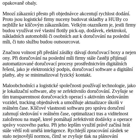
opakovaně obaly.
Mnozí zákazníci přesto při objednávce akcentují rychlost dodání.
Proto jsou logistické firmy nuceny budovat skladby a HUBy co
nejblíže ke klíčovým zákazníkům. Velkým otazníkem je, jestli firmy
budou využívat své vlastní flotily pick-up, dodávek, elektrokol,
nákladních automobilů či osobních aut k doručování na poslední
míli, či tuto službu budou outsourcovat.
Značnou volnost při předání zásilky dávají doručovací boxy a nejen
ony. Při doručování na poslední míli firmy stále častěji přijímají
automatizované doručovací procesy prostřednictvím digitálních
řešení, jako je elektronický podpis, doručovací software a digitální
platby, aby se minimalizoval fyzický kontakt.
Maloobchodníci a logistické společnosti používají technologie, jako
je lokalizační software, aby se zefektivnilo doručování. Zvyšuje se
tím transparentnost doručovacích operací s aktivním sledováním
vozidel, tracking objednávek a umožňuje aktualizace úkolů v
reálném čase. Klíčové vlastnosti softwaru pro správu doručení
zahrnují sledování v reálném čase, optimalizaci tras a viditelnost
založenou na mapě, které pomáhají zefektivnit dodávky a operace
správy vozového parku. Při jeho lepším využití právě začíná hrát
stále větší roli umělá inteligence. Rychlejší zpracování zásilek se
stalo nejnovější normou, čímž se zvyšuje tlak na plánování