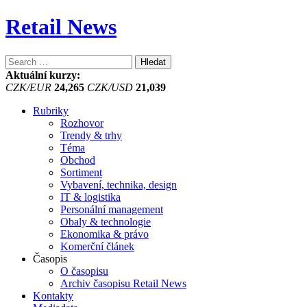
Retail News
Vyhledávání
Aktuální kurzy:
CZK/EUR
24,265
CZK/USD
21,039
Rubriky
Rozhovor
Trendy & trhy
Téma
Obchod
Sortiment
Vybavení, technika, design
IT & logistika
Personální management
Obaly & technologie
Ekonomika & právo
Komerční článek
Časopis
O časopisu
Archiv časopisu Retail News
Kontakty