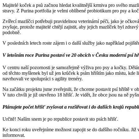
Majitelé koček a psů začnou hledat kvalitnější krmiva pro svého mazl
stravy. Z Purina portfolia je velmi oblíbené probiotikum pro psy a koč
Zvířecí mazlíčci potřebuji pravidelnou veterinární péči, jako je očkov
zvyšuje, protože majitelé chtějí zajistit, aby jejich mazlíček byl zdr
podobně.
V posledních letech roste zájem i o další služby jako například pojišt
V letošním roce
Purina postaví ve 20 obcích v Česku moderní psí hři
V centru naší pozornosti je samozřejmě výživa pro psy a kočky. Dělá
od těchto myšlenek byl už jen krůček k psím hřištím jako místu, kde l
navrhovali ve spolupráci s agility trenéry.
Na začátku projektu jsme zveřejnili, že chceme postavit psí hřiště v o
V tuto chvíli je již otevřeno 18 hřišť. Je vidět, že obce jsou na ně py
Plánujete počet hřišť zvyšovat a rozšiřovat i do dalších krajů republ
Určitě! Naším snem je po republice postavit sto psích hřišť.
Ke konci roku uveřejníme možnost zapojit se do dalšího ročníku. Již
informovat.