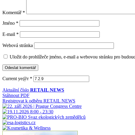
Komentář
*
Jméno
*
E-mail
*
Webová stránka
Uložit do prohlížeče jméno, e-mail a webovou stránku pro budou
Current ye@r
*
Aktuální číslo
RETAIL NEWS
Stáhnout PDF
Registrovat k odběru RETAIL NEWS