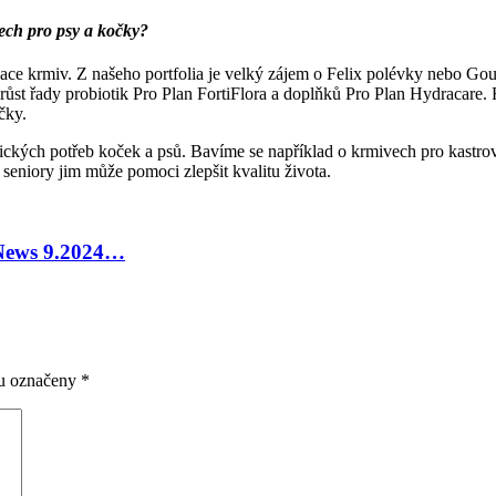
vech pro psy a kočky?
izace krmiv. Z našeho portfolia je velký zájem o Felix polévky nebo G
ůst řady probiotik Pro Plan FortiFlora a doplňků Pro Plan Hydracare. 
čky.
ckých potřeb koček a psů. Bavíme se například o krmivech pro kastrova
 seniory jim může pomoci zlepšit kvalitu života.
 News 9.2024…
ou označeny
*