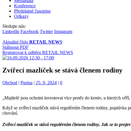
Mediadata
Konference
Předplatné časopisu
Odkazy
Sledujte nás:
LinkedIn
Facebook
Twitter
Instagram
Aktuální číslo
RETAIL NEWS
Stáhnout PDF
Registrovat k odběru RETAIL NEWS
Zvířecí mazlíček se stává členem rodiny
Kategorie:
Štítky:
Obchod
|
Purina
|
25. 9. 2024
|
0
„Majitelé jsou ochotni investovat více peněz do krmiv, u kterých věř
Když se zvířecí mazlíček stává regulérním členem rodiny, poptávka po
chování.
Zvířecí mazlíček se stává regulérním členem rodiny. Jak se to proje