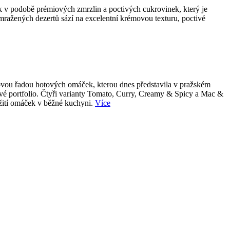
k v podobě prémiových zmrzlin a poctivých cukrovinek, který je
 mražených dezertů sází na excelentní krémovou texturu, poctivé
 novou řadou hotových omáček, kterou dnes představila v pražském
tové portfolio. Čtyři varianty Tomato, Curry, Creamy & Spicy a Mac &
užití omáček v běžné kuchyni.
Více