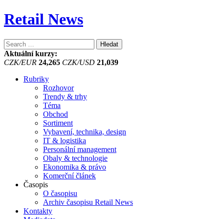
Retail News
Vyhledávání
Aktuální kurzy:
CZK/EUR
24,265
CZK/USD
21,039
Rubriky
Rozhovor
Trendy & trhy
Téma
Obchod
Sortiment
Vybavení, technika, design
IT & logistika
Personální management
Obaly & technologie
Ekonomika & právo
Komerční článek
Časopis
O časopisu
Archiv časopisu Retail News
Kontakty