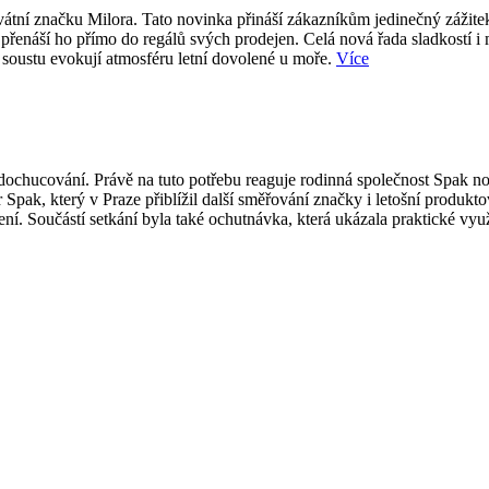
átní značku Milora. Tato novinka přináší zákazníkům jedinečný zážite
přenáší ho přímo do regálů svých prodejen. Celá nová řada sladkostí i
 soustu evokují atmosféru letní dovolené u moře.
Více
ti dochucování. Právě na tuto potřebu reaguje rodinná společnost Spak
 Spak, který v Praze přiblížil další směřování značky i letošní produk
í. Součástí setkání byla také ochutnávka, která ukázala praktické vy