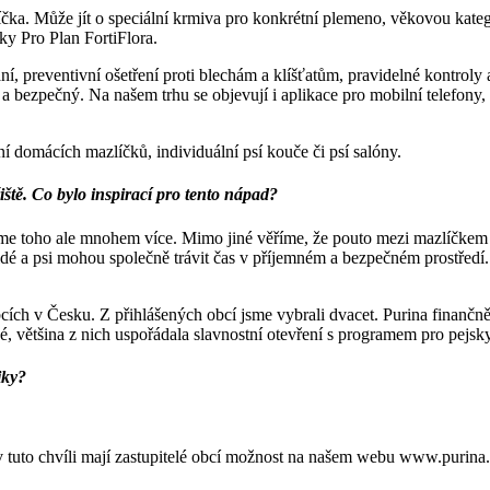
íčka. Může jít o speciální krmiva pro konkrétní plemeno, věkovou kateg
ky Pro Plan FortiFlora.
ání, preventivní ošetření proti blechám a klíšťatům, pravidelné kontroly
avý a bezpečný. Na našem trhu se objevují i aplikace pro mobilní telefony
ění domácích mazlíčků, individuální psí kouče či psí salóny.
ště. Co bylo inspirací pro tento nápad?
me toho ale mnohem více. Mimo jiné věříme, že pouto mezi mazlíčkem a 
idé a psi mohou společně trávit čas v příjemném a bezpečném prostředí. O
bcích v Česku. Z přihlášených obcí jsme vybrali dvacet. Purina finančně
šné, většina z nich uspořádala slavnostní otevření s programem pro pejsk
iky?
 v tuto chvíli mají zastupitelé obcí možnost na našem webu www.purina