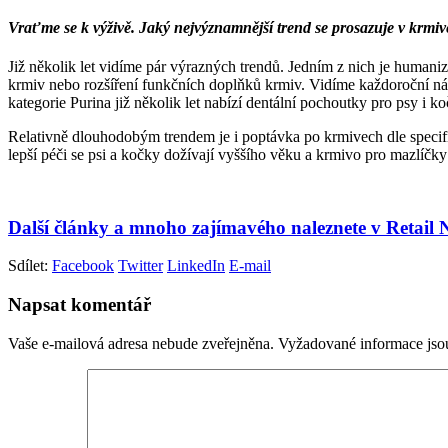
Vraťme se k výživě. Jaký nejvýznamnější trend se prosazuje v krmi
Již několik let vidíme pár výrazných trendů. Jedním z nich je human
krmiv nebo rozšíření funkčních doplňků krmiv. Vidíme každoroční nár
kategorie Purina již několik let nabízí dentální pochoutky pro psy i ko
Relativně dlouhodobým trendem je i poptávka po krmivech dle specifi
lepší péči se psi a kočky dožívají vyššího věku a krmivo pro mazlíčky
Další články a mnoho zajímavého naleznete v Retail
Sdílet:
Facebook
Twitter
LinkedIn
E-mail
Napsat komentář
Vaše e-mailová adresa nebude zveřejněna.
Vyžadované informace js