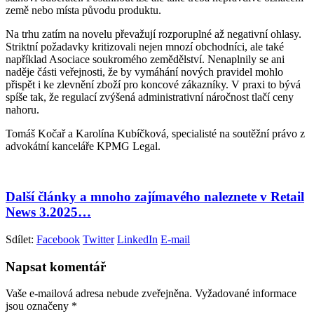
země nebo místa původu produktu.
Na trhu zatím na novelu převažují rozporuplné až negativní ohlasy.
Striktní požadavky kritizovali nejen mnozí obchodníci, ale také
například Asociace soukromého zemědělství. Nenaplnily se ani
naděje části veřejnosti, že by vymáhání nových pravidel mohlo
přispět i ke zlevnění zboží pro koncové zákazníky. V praxi to bývá
spíše tak, že regulací zvýšená administrativní náročnost tlačí ceny
nahoru.
Tomáš Kočař a Karolína Kubíčková, specialisté na soutěžní právo z
advokátní kanceláře KPMG Legal.
Další články a mnoho zajímavého naleznete v Retail
News 3.2025…
Sdílet:
Facebook
Twitter
LinkedIn
E-mail
Napsat komentář
Vaše e-mailová adresa nebude zveřejněna.
Vyžadované informace
jsou označeny
*