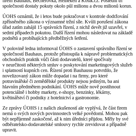
firem Bauhaus, Becherovka, Heineken a Košík.cz. Poslední tři
společnosti dostaly pokuty okolo půl milionu a dvou milionů korun.
ÚOHS oznámil, že i letos bude pokračovat v kontrole dodržování
zpřísněného zákona o významné tržní síle. Kvůli porušení zákona
úřad zatím zahájil 15 správních řízení, z nichž devět již uzavřel, v
sedmi případech pokutou. Další řízení mohou následovat na základě
podnětů a probíhajících předběžných šetření.
V polovině ledna informoval ÚOHS o zastavení správního řízení se
společností Bauhaus, protože přistoupila k nápravě problematických
obchodních praktik vůči části dodavatelů, které spočívaly
v neurčitosti některých smluv o poskytování marketingových služeb
i splatností kupních cen. Řízení proti Bauhausu potvrdilo, že
novelizovaný zákon může dopadat i na firmy, pro které
potravinářské či zemědělské produkty nejsou jediným, ba ani
hlavním předmětem podnikání. ÚOHS může nově postihnout
potenciálně i hobby markety, e-shopy, benzinky, lékárny,
květinářství či podniky z hotelnictví a gastronomie.
Ze zprávy ÚOHS i z našich zkušeností ale vyplývá, že část firem
nemá o svých nových povinnostech velké povědomí. Mohou pak
být nepříjemně zaskočené, až k nim úředníci přijdou. Měly by své
odběratelsko-dodavatelské smlouvy rychle zrevidovat a případně
upravit.