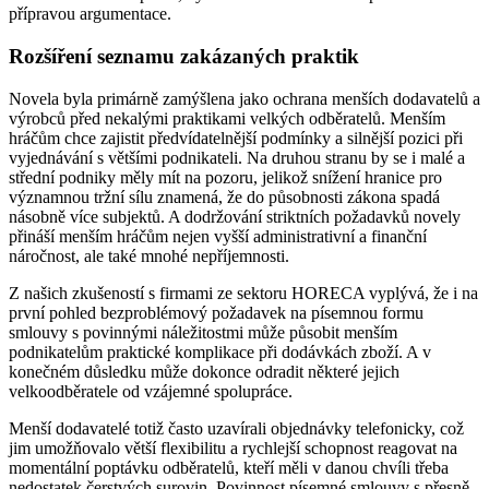
přípravou argumentace.
Rozšíření seznamu zakázaných praktik
Novela byla primárně zamýšlena jako ochrana menších dodavatelů a
výrobců před nekalými praktikami velkých odběratelů. Menším
hráčům chce zajistit předvídatelnější podmínky a silnější pozici při
vyjednávání s většími podnikateli. Na druhou stranu by se i malé a
střední podniky měly mít na pozoru, jelikož snížení hranice pro
významnou tržní sílu znamená, že do působnosti zákona spadá
násobně více subjektů. A dodržování striktních požadavků novely
přináší menším hráčům nejen vyšší administrativní a finanční
náročnost, ale také mnohé nepříjemnosti.
Z našich zkušeností s firmami ze sektoru HORECA vyplývá, že i na
první pohled bezproblémový požadavek na písemnou formu
smlouvy s povinnými náležitostmi může působit menším
podnikatelům praktické komplikace při dodávkách zboží. A v
konečném důsledku může dokonce odradit některé jejich
velkoodběratele od vzájemné spolupráce.
Menší dodavatelé totiž často uzavírali objednávky telefonicky, což
jim umožňovalo větší flexibilitu a rychlejší schopnost reagovat na
momentální poptávku odběratelů, kteří měli v danou chvíli třeba
nedostatek čerstvých surovin. Povinnost písemné smlouvy s přesně