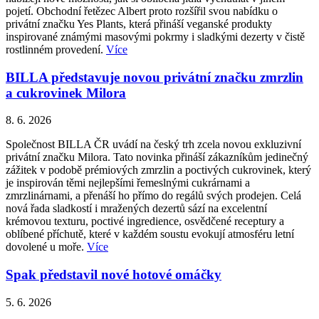
pojetí. Obchodní řetězec Albert proto rozšířil svou nabídku o
privátní značku Yes Plants, která přináší veganské produkty
inspirované známými masovými pokrmy i sladkými dezerty v čistě
rostlinném provedení.
Více
BILLA představuje novou privátní značku zmrzlin
a cukrovinek Milora
8. 6. 2026
Společnost BILLA ČR uvádí na český trh zcela novou exkluzivní
privátní značku Milora. Tato novinka přináší zákazníkům jedinečný
zážitek v podobě prémiových zmrzlin a poctivých cukrovinek, který
je inspirován těmi nejlepšími řemeslnými cukrárnami a
zmrzlinárnami, a přenáší ho přímo do regálů svých prodejen. Celá
nová řada sladkostí i mražených dezertů sází na excelentní
krémovou texturu, poctivé ingredience, osvědčené receptury a
oblíbené příchutě, které v každém soustu evokují atmosféru letní
dovolené u moře.
Více
Spak představil nové hotové omáčky
5. 6. 2026