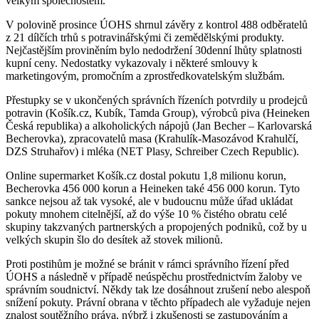
velkým společnostem.
V polovině prosince ÚOHS shrnul závěry z kontrol 488 odběratelů
z 21 dílčích trhů s potravinářskými či zemědělskými produkty.
Nejčastějším proviněním bylo nedodržení 30denní lhůty splatnosti
kupní ceny. Nedostatky vykazovaly i některé smlouvy k
marketingovým, promočním a zprostředkovatelským službám.
Přestupky se v ukončených správních řízeních potvrdily u prodejců
potravin (Košík.cz, Kubík, Tamda Group), výrobců piva (Heineken
Česká republika) a alkoholických nápojů (Jan Becher – Karlovarská
Becherovka), zpracovatelů masa (Krahulík-Masozávod Krahulčí,
DZS Struhařov) i mléka (NET Plasy, Schreiber Czech Republic).
Online supermarket Košík.cz dostal pokutu 1,8 milionu korun,
Becherovka 456 000 korun a Heineken také 456 000 korun. Tyto
sankce nejsou až tak vysoké, ale v budoucnu může úřad ukládat
pokuty mnohem citelnější, až do výše 10 % čistého obratu celé
skupiny takzvaných partnerských a propojených podniků, což by u
velkých skupin šlo do desítek až stovek milionů.
Proti postihům je možné se bránit v rámci správního řízení před
ÚOHS a následně v případě neúspěchu prostřednictvím žaloby ve
správním soudnictví. Někdy tak lze dosáhnout zrušení nebo alespoň
snížení pokuty. Právní obrana v těchto případech ale vyžaduje nejen
znalost soutěžního práva, nýbrž i zkušenosti se zastupováním a