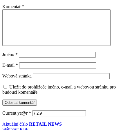
Komentář
*
Jméno
*
E-mail
*
Webová stránka
Uložit do prohlížeče jméno, e-mail a webovou stránku pro
budoucí komentáře.
Current ye@r
*
Aktuální číslo
RETAIL NEWS
Stáhnout PDF