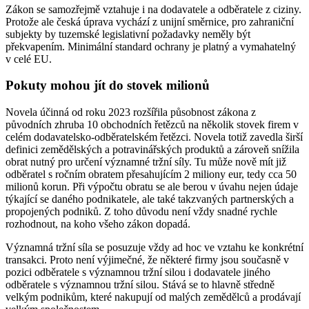
Zákon se samozřejmě vztahuje i na dodavatele a odběratele z ciziny.
Protože ale česká úprava vychází z unijní směrnice, pro zahraniční
subjekty by tuzemské legislativní požadavky neměly být
překvapením. Minimální standard ochrany je platný a vymahatelný
v celé EU.
Pokuty mohou jít do stovek milionů
Novela účinná od roku 2023 rozšířila působnost zákona z
původních zhruba 10 obchodních řetězců na několik stovek firem v
celém dodavatelsko-odběratelském řetězci. Novela totiž zavedla širší
definici zemědělských a potravinářských produktů a zároveň snížila
obrat nutný pro určení významné tržní síly. Tu může nově mít již
odběratel s ročním obratem přesahujícím 2 miliony eur, tedy cca 50
milionů korun. Při výpočtu obratu se ale berou v úvahu nejen údaje
týkající se daného podnikatele, ale také takzvaných partnerských a
propojených podniků. Z toho důvodu není vždy snadné rychle
rozhodnout, na koho všeho zákon dopadá.
Významná tržní síla se posuzuje vždy ad hoc ve vztahu ke konkrétní
transakci. Proto není výjimečné, že některé firmy jsou současně v
pozici odběratele s významnou tržní silou i dodavatele jiného
odběratele s významnou tržní silou. Stává se to hlavně středně
velkým podnikům, které nakupují od malých zemědělců a prodávají