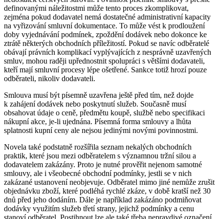
definovanými náležitostmi může tento proces zkomplikovat,
zejména pokud dodavatel nemá dostatečné administrativní kapacity
na vyřizování smluvní dokumentace. To může vést k prodloužení
doby vyjednávání podmínek, zpoždění dodávek nebo dokonce ke
ztrátě některých obchodních příležitostí. Pokud se navíc odběratelé
obávají právních komplikací vyplývajících z nesprávně uzavřených
smluv, mohou raději upřednostnit spolupráci s většími dodavateli,
kteří mají smluvní procesy lépe ošetřené. Sankce totiž hrozí pouze
odběrateli, nikoliv dodavateli.
Smlouva musí být písemně uzavřena ještě před tím, než dojde
k zahájení dodávek nebo poskytnutí služeb. Současně musí
obsahovat údaje o ceně, předmětu koupě, službě nebo specifikaci
nákupní akce, je-li ujednána. Písemná forma smlouvy a lhůta
splatnosti kupní ceny ale nejsou jedinými novými povinnostmi.
Novela také podstatně rozšířila seznam nekalých obchodních
praktik, které jsou mezi odběratelem s významnou tržní silou a
dodavatelem zakázány. Proto je nutné prověřit nejenom samotné
smlouvy, ale i všeobecné obchodní podmínky, jestli se v nich
zakázané ustanovení neobjevuje. Odběratel mimo jiné nemůže zrušit
objednávku zboží, které podléhá rychlé zkáze, v době kratší než 30
dnů před jeho dodáním. Dále je například zakázáno podmiňovat
dodávky využitím služeb třetí strany, jejichž podmínky a cenu
stanoví odběratel. Postihnout lze ale také třeba nepravdivé označení