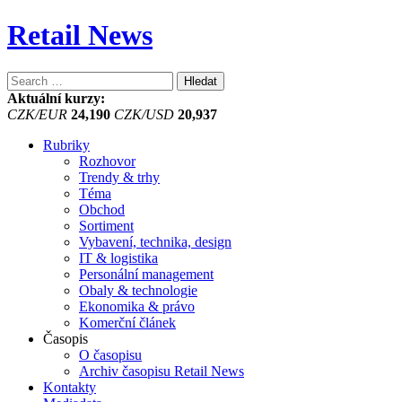
Retail News
Vyhledávání
Aktuální kurzy:
CZK/EUR
24,190
CZK/USD
20,937
Rubriky
Rozhovor
Trendy & trhy
Téma
Obchod
Sortiment
Vybavení, technika, design
IT & logistika
Personální management
Obaly & technologie
Ekonomika & právo
Komerční článek
Časopis
O časopisu
Archiv časopisu Retail News
Kontakty