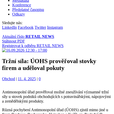
Mediadata
Konference
Předplatné časopisu
Odkazy
Sledujte nás:
LinkedIn
Facebook
Twitter
Instagram
Aktuální číslo
RETAIL NEWS
Stáhnout PDF
Registrovat k odběru RETAIL NEWS
Tržní síla: ÚOHS prověřoval stovky
firem a uděloval pokuty
Kategorie:
Obchod
|
11. 4. 2025
|
0
Antimonopolní úřad prověřoval možné zneužívání významné tržní
síly u stovek podniků obchodujících s potravinářskými, nápojovými
a zemědělskými produkty.
Různá pochybení Antimonopolní úřad (ÚOHS) zjistil mimo jiné u