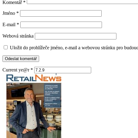
Komentář
*
Jméno
*
E-mail
*
Webová stránka
Uložit do prohlížeče jméno, e-mail a webovou stránku pro budou
Current ye@r
*