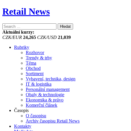
Retail News
Vyhledávání
Aktuální kurzy:
CZK/EUR
24,265
CZK/USD
21,039
Rubriky
Rozhovor
Trendy & trhy
Téma
Obchod
Sortiment
Vybavení, technika, design
IT & logistika
Personální management
Obaly & technologie
Ekonomika & právo
Komerční článek
Časopis
O časopisu
Archiv časopisu Retail News
Kontakty