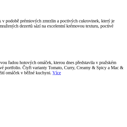
k v podobě prémiových zmrzlin a poctivých cukrovinek, který je
 mražených dezertů sází na excelentní krémovou texturu, poctivé
 novou řadou hotových omáček, kterou dnes představila v pražském
tové portfolio. Čtyři varianty Tomato, Curry, Creamy & Spicy a Mac &
užití omáček v běžné kuchyni.
Více