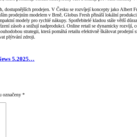
h, dostupnějších prodejen. V Česku se rozvíjejí koncepty jako Albert 
enším prodejním modelem v Brně, Globus Fresh přináší lokální produk
paktní modely pro rychlé nákupy. Spotřebitelé kladou stále větší důraz
zení zásob a snižují nadprodukci. Online retail se dynamicky rozvíjí, 
uhodobou strategii, která pomáhá retailu efektivně škálovat prodejní 
vat plýtvání zdroji.
 News 5.2025…
ou označeny
*