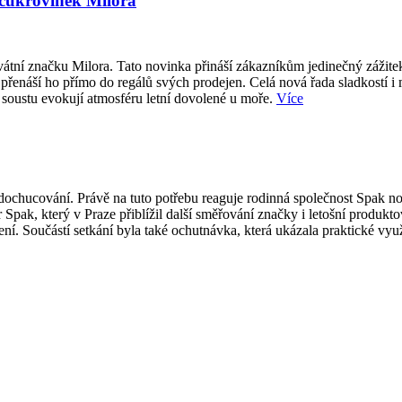
 cukrovinek Milora
átní značku Milora. Tato novinka přináší zákazníkům jedinečný zážite
přenáší ho přímo do regálů svých prodejen. Celá nová řada sladkostí i
 soustu evokují atmosféru letní dovolené u moře.
Více
ti dochucování. Právě na tuto potřebu reaguje rodinná společnost Spak
 Spak, který v Praze přiblížil další směřování značky i letošní produk
í. Součástí setkání byla také ochutnávka, která ukázala praktické vy