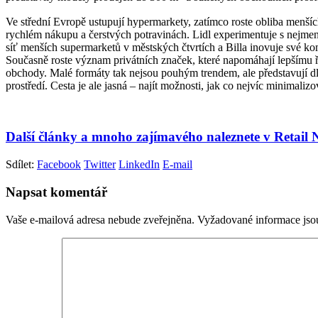
Ve střední Evropě ustupují hypermarkety, zatímco roste obliba menšíc
rychlém nákupu a čerstvých potravinách. Lidl experimentuje s nejm
síť menších supermarketů v městských čtvrtích a Billa inovuje své kom
Současně roste význam privátních značek, které napomáhají lepšímu ří
obchody. Malé formáty tak nejsou pouhým trendem, ale představují dlo
prostředí. Cesta je ale jasná – najít možnosti, jak co nejvíc minimalizo
Další články a mnoho zajímavého naleznete v Retail
Sdílet:
Facebook
Twitter
LinkedIn
E-mail
Napsat komentář
Vaše e-mailová adresa nebude zveřejněna.
Vyžadované informace js