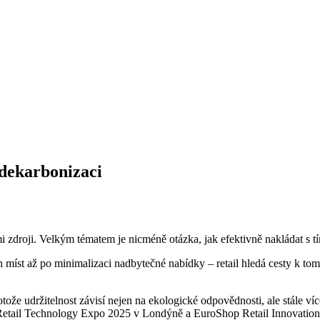
 dekarbonizaci
mi zdroji. Velkým tématem je nicméně otázka, jak efektivně nakládat s 
h míst až po minimalizaci nadbytečné nabídky – retail hledá cesty k t
protože udržitelnost závisí nejen na ekologické odpovědnosti, ale stále 
 Na Retail Technology Expo 2025 v Londýně a EuroShop Retail Innovatio