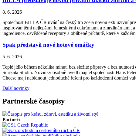
BILLA představuje novou privátní značku zmrzlin a
8. 6. 2026
Společnost BILLA ČR uvádí na český trh zcela novou exkluzivní priv
inspirován těmi nejlepšími řemeslnými cukrárnami a zmrzlinárnami, a 
ingredience, osvědčené receptury a oblíbené příchutě, které v každém
Spak představil nové hotové omáčky
5. 6. 2026
Teplé jídlo během několika minut, bez složité přípravy a bez nutnos
Surikata Studiu. Novinky osobně uvedl majitel společnosti Hans Peter
Cheese mají nabídnout jednoduché řešení pro každodenní domácí vařen
Další novinky
Partnerské časopisy
Partneři