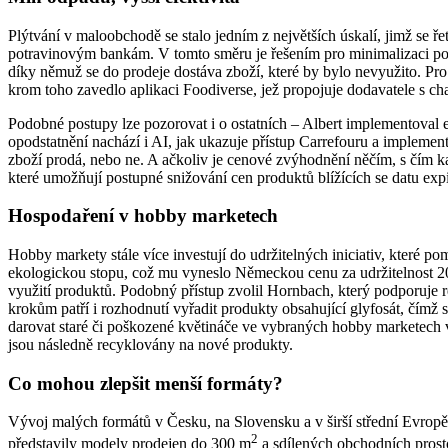
Plýtvání v maloobchodě se stalo jedním z největších úskalí, jimž se 
potravinovým bankám. V tomto směru je řešením pro minimalizaci potr
díky němuž se do prodeje dostáva zboží, které by bylo nevyužito. Pro
krom toho zavedlo aplikaci Foodiverse, jež propojuje dodavatele s cha
Podobné postupy lze pozorovat i o ostatních – Albert implementoval 
opodstatnění nachází i AI, jak ukazuje přístup Carrefouru a implemen
zboží prodá, nebo ne. A ačkoliv je cenové zvýhodnění něčím, s čím kal
které umožňují postupné snižování cen produktů blížících se datu expi
Hospodaření v hobby marketech
Hobby markety stále více investují do udržitelných iniciativ, které p
ekologickou stopu, což mu vyneslo Německou cenu za udržitelnost 20
využití produktů. Podobný přístup zvolil Hornbach, který podporuje 
krokům patří i rozhodnutí vyřadit produkty obsahující glyfosát, čímž
darovat staré či poškozené květináče ve vybraných hobby marketech 
jsou následně recyklovány na nové produkty.
Co mohou zlepšit menší formáty?
Vývoj malých formátů v Česku, na Slovensku a v širší střední Evrop
2
představily modely prodejen do 300 m
a sdílených obchodních prosto