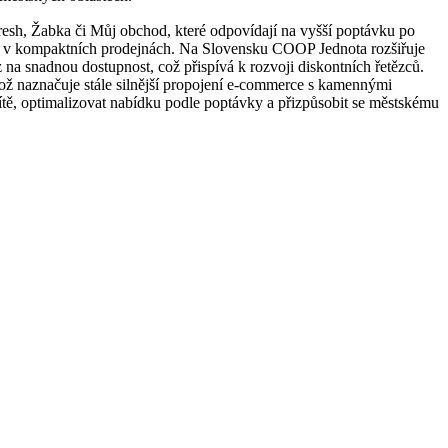
Fresh, Žabka či Můj obchod, které odpovídají na vyšší poptávku po
ci v kompaktních prodejnách. Na Slovensku COOP Jednota rozšiřuje
 na snadnou dostupnost, což přispívá k rozvoji diskontních řetězců.
což naznačuje stále silnější propojení e-commerce s kamennými
sítě, optimalizovat nabídku podle poptávky a přizpůsobit se městskému