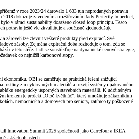
%, přičemž v roce 2023/24 darovalo 1 633 tun neprodaných potravin
ku 2018 dokazuje zavedením a rozšiřováním řady Perfectly Imperfect,
 bylo v rámci sustainability dosaženo closed-loop principu. Tesco
ch potravin ještě víc zkvalitňuje a současně zjednodušuje.
a zároveň lze zlevnit veškeré produkty před expirací. Své
skladové zásoby. Zejména expirační doba rozhoduje o tom, zda se
ází i v této sféře. Lidl se soustřeďuje na dynamické cenové strategie,
požadavek co nejnižší karbonové stopy.
rní ekonomiku. OBI se zaměřuje na praktická řešení snižující
a rostliny z recyklovaných materiálů a rozvíjí systémy opakovaného
nabídku energeticky úsporných stavebních materiálů. K udržitelným
ímavým krokem je projekt „Otoč květináč“, který umožňuje zákazníkům
školách, nemocnicích a domovech pro seniory, zatímco ty poškozené
etail Innovation Summit 2025 společnosti jako Carrefour a IKEA
 městských oblastech.