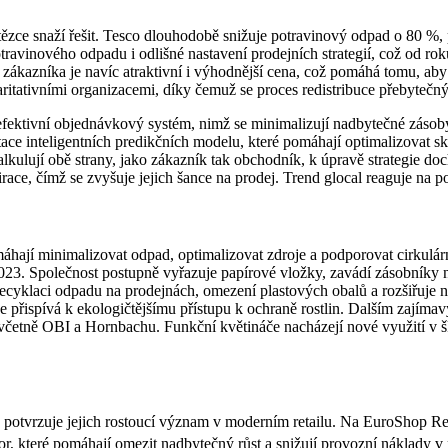
řetězce snaží řešit. Tesco dlouhodobě snižuje potravinový odpad o 80 
avinového odpadu i odlišné nastavení prodejních strategií, což od ro
 zákazníka je navíc atraktivní i výhodnější cena, což pomáhá tomu, aby
ritativními organizacemi, díky čemuž se proces redistribuce přebytečný
efektivní objednávkový systém, nimž se minimalizují nadbytečné zásoby 
tace inteligentních predikčních modelu, které pomáhají optimalizovat 
kulují obě strany, jako zákazník tak obchodník, k úpravě strategie doch
race, čímž se zvyšuje jejich šance na prodej. Trend glocal reaguje na 
omáhají minimalizovat odpad, optimalizovat zdroje a podporovat cirkulá
23. Společnost postupně vyřazuje papírové vložky, zavádí zásobníky n
recyklaci odpadu na prodejnách, omezení plastových obalů a rozšiřuje 
 se přispívá k ekologičtějšímu přístupu k ochraně rostlin. Dalším zaj
včetně OBI a Hornbachu. Funkční květináče nacházejí nové využití v 
ě potvrzuje jejich rostoucí význam v moderním retailu. Na EuroShop R
r, které pomáhají omezit nadbytečný růst a snižují provozní náklady v