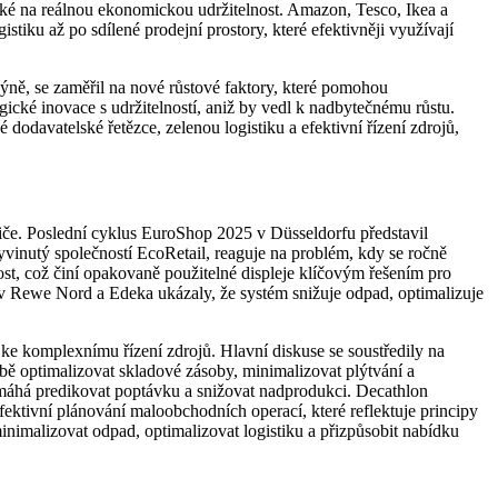
e také na reálnou ekonomickou udržitelnost. Amazon, Tesco, Ikea a
tiku až po sdílené prodejní prostory, které efektivněji využívají
dýně, se zaměřil na nové růstové faktory, které pomohou
gické inovace s udržitelností, aniž by vedl k nadbytečnému růstu.
dodavatelské řetězce, zelenou logistiku a efektivní řízení zdrojů,
iče. Poslední cyklus EuroShop 2025 v Düsseldorfu představil
vinutý společností EcoRetail, reaguje na problém, kdy se ročně
t, což činí opakovaně použitelné displeje klíčovým řešením pro
y v Rewe Nord a Edeka ukázaly, že systém snižuje odpad, optimalizuje
ke komplexnímu řízení zdrojů. Hlavní diskuse se soustředily na
třebě optimalizovat skladové zásoby, minimalizovat plýtvání a
omáhá predikovat poptávku a snižovat nadprodukci. Decathlon
fektivní plánování maloobchodních operací, které reflektuje principy
nimalizovat odpad, optimalizovat logistiku a přizpůsobit nabídku