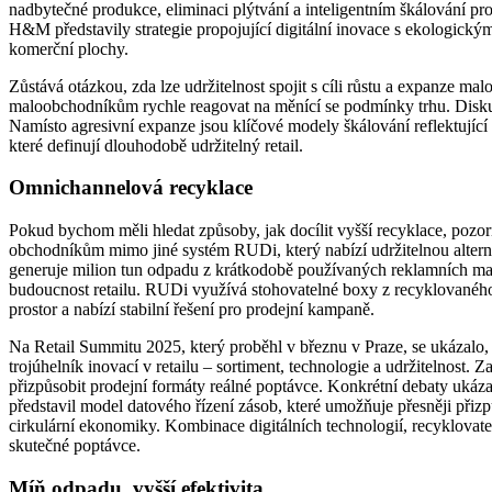
nadbytečné produkce, eliminaci plýtvání a inteligentním škálování prod
H&M představily strategie propojující digitální inovace s ekologickým
komerční plochy.
Zůstává otázkou, zda lze udržitelnost spojit s cíli růstu a expanze 
maloobchodníkům rychle reagovat na měnící se podmínky trhu. Diskuze 
Namísto agresivní expanze jsou klíčové modely škálování reflektující 
které definují dlouhodobě udržitelný retail.
Omnichannelová recyklace
Pokud bychom měli hledat způsoby, jak docílit vyšší recyklace, poz
obchodníkům mimo jiné systém RUDi, který nabízí udržitelnou altern
generuje milion tun odpadu z krátkodobě používaných reklamních mat
budoucnost retailu. RUDi využívá stohovatelné boxy z recyklovaného 
prostor a nabízí stabilní řešení pro prodejní kampaně.
Na Retail Summitu 2025, který proběhl v březnu v Praze, se ukázalo,
trojúhelník inovací v retailu – sortiment, technologie a udržitelnost.
přizpůsobit prodejní formáty reálné poptávce. Konkrétní debaty uká
představil model datového řízení zásob, které umožňuje přesněji přiz
cirkulární ekonomiky. Kombinace digitálních technologií, recyklovat
skutečné poptávce.
Míň odpadu, vyšší efektivita