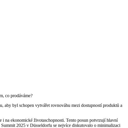
tím, co prodáváme?
omu, aby byl schopen vytvářet rovnováhu mezi dostupností produktů a
více i na ekonomické životaschopnosti. Tento posun potvrzují hlavní
n Summit 2025 v Düsseldorfu se nejvíce diskutovalo o minimalizaci