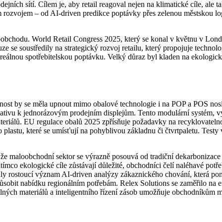
ejních sítí. Cílem je, aby retail reagoval nejen na klimatické cíle, al
 rozvojem – od AI-driven predikce poptávky přes zelenou městskou logis
maloobchodu. World Retail Congress 2025, který se konal v květnu v Lon
se soustředily na strategický rozvoj retailu, který propojuje technolo
reálnou spotřebitelskou poptávku. Velký důraz byl kladen na ekologické 
ornost by se měla upnout mimo obalové technologie i na POP a POS nos
ativu k jednorázovým prodejním displejům. Tento modulární systém, vy
eriálů. EU regulace obalů 2025 zpřísňuje požadavky na recyklovatelnos
plastu, které se umísťují na pohyblivou základnu či čtvrtpaletu. Test
 že maloobchodní sektor se výrazně posouvá od tradiční dekarbonizace 
 Zatímco ekologické cíle zůstávají důležité, obchodníci čelí naléhavé po
zaly rostoucí význam AI-driven analýzy zákaznického chování, která p
působit nabídku regionálním potřebám. Relex Solutions se zaměřilo na e
elných materiálů a inteligentního řízení zásob umožňuje obchodníkům mi