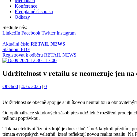
Mediadata
Konference
Předplatné časopisu
Odkazy
Sledujte nás:
LinkedIn
Facebook
Twitter
Instagram
Aktuální číslo
RETAIL NEWS
Stáhnout PDF
Registrovat k odběru RETAIL NEWS
Udržitelnost v retailu se neomezuje jen na
Kategorie:
Obchod
|
4. 6. 2025
|
0
Udržitelnost se obecně spojuje s uhlíkovou neutralitou a obnovitelný
Od optimalizace skladových zásob přes udržitelné rozšíření prodejníc
reálnou poptávkou.
Tlak na efektivní řízení zdrojů je dnes silnější než kdykoli předtím, 
témata evropských veletrhů, která reflektují novou realitu retailu.