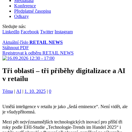
Mediadata
Konference
Předplatné časopisu
Odkazy
Sledujte nás:
LinkedIn
Facebook
Twitter
Instagram
Aktuální číslo
RETAIL NEWS
Stáhnout PDF
Registrovat k odběru RETAIL NEWS
Tři oblasti – tři příběhy digitalizace a AI
v retailu
Kategorie:
Štítky:
Téma
|
AI
|
1. 10. 2025
|
0
Umělá inteligence v retailu je jako „šedá eminence“. Není vidět, ale
je všudypřítomná.
Mezi pět nejvýznamnějších technologických inovací pro příští tři
roky podle EHI-Studie „Technologie-Trends im Handel 2025“ i