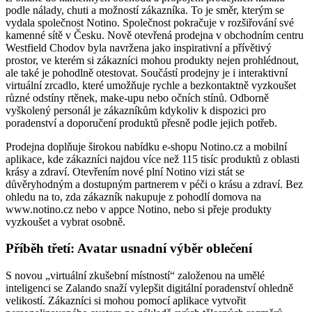
podle nálady, chuti a možností zákazníka. To je směr, kterým se
vydala společnost Notino. Společnost pokračuje v rozšiřování své
kamenné sítě v Česku. Nově otevřená prodejna v obchodním centru
Westfield Chodov byla navržena jako inspirativní a přívětivý
prostor, ve kterém si zákazníci mohou produkty nejen prohlédnout,
ale také je pohodlně otestovat. Součástí prodejny je i interaktivní
virtuální zrcadlo, které umožňuje rychle a bezkontaktně vyzkoušet
různé odstíny rtěnek, make-upu nebo očních stínů. Odborně
vyškolený personál je zákazníkům kdykoliv k dispozici pro
poradenství a doporučení produktů přesně podle jejich potřeb.
Prodejna doplňuje širokou nabídku e-shopu Notino.cz a mobilní
aplikace, kde zákazníci najdou více než 115 tisíc produktů z oblasti
krásy a zdraví. Otevřením nové plní Notino vizi stát se
důvěryhodným a dostupným partnerem v péči o krásu a zdraví. Bez
ohledu na to, zda zákazník nakupuje z pohodlí domova na
www.notino.cz nebo v appce Notino, nebo si přeje produkty
vyzkoušet a vybrat osobně.
Příběh třetí: Avatar usnadní výběr oblečení
S novou „virtuální zkušební místností“ založenou na umělé
inteligenci se Zalando snaží vylepšit digitální poradenství ohledně
velikostí. Zákazníci si mohou pomocí aplikace vytvořit