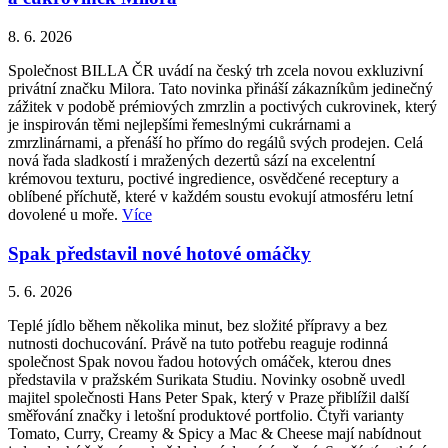
8. 6. 2026
Společnost BILLA ČR uvádí na český trh zcela novou exkluzivní
privátní značku Milora. Tato novinka přináší zákazníkům jedinečný
zážitek v podobě prémiových zmrzlin a poctivých cukrovinek, který
je inspirován těmi nejlepšími řemeslnými cukrárnami a
zmrzlinárnami, a přenáší ho přímo do regálů svých prodejen. Celá
nová řada sladkostí i mražených dezertů sází na excelentní
krémovou texturu, poctivé ingredience, osvědčené receptury a
oblíbené příchutě, které v každém soustu evokují atmosféru letní
dovolené u moře.
Více
Spak představil nové hotové omáčky
5. 6. 2026
Teplé jídlo během několika minut, bez složité přípravy a bez
nutnosti dochucování. Právě na tuto potřebu reaguje rodinná
společnost Spak novou řadou hotových omáček, kterou dnes
představila v pražském Surikata Studiu. Novinky osobně uvedl
majitel společnosti Hans Peter Spak, který v Praze přiblížil další
směřování značky i letošní produktové portfolio. Čtyři varianty
Tomato, Curry, Creamy & Spicy a Mac & Cheese mají nabídnout