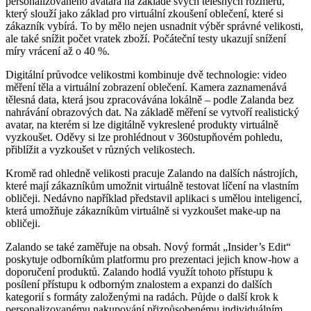
personalizovaného avatara na základě svých tělesných rozměrů,
který slouží jako základ pro virtuální zkoušení oblečení, které si
zákazník vybírá. To by mělo nejen usnadnit výběr správné velikosti,
ale také snížit počet vratek zboží. Počáteční testy ukazují snížení
míry vrácení až o 40 %.
Digitální průvodce velikostmi kombinuje dvě technologie: video
měření těla a virtuální zobrazení oblečení. Kamera zaznamenává
tělesná data, která jsou zpracovávána lokálně – podle Zalanda bez
nahrávání obrazových dat. Na základě měření se vytvoří realistický
avatar, na kterém si lze digitálně vykreslené produkty virtuálně
vyzkoušet. Oděvy si lze prohlédnout v 360stupňovém pohledu,
přiblížit a vyzkoušet v různých velikostech.
Kromě rad ohledně velikosti pracuje Zalando na dalších nástrojích,
které mají zákazníkům umožnit virtuálně testovat líčení na vlastním
obličeji. Nedávno například představil aplikaci s umělou inteligencí,
která umožňuje zákazníkům virtuálně si vyzkoušet make-up na
obličeji.
Zalando se také zaměřuje na obsah. Nový formát „Insider’s Edit“
poskytuje odborníkům platformu pro prezentaci jejich know-how a
doporučení produktů. Zalando hodlá využít tohoto přístupu k
posílení přístupu k odborným znalostem a expanzi do dalších
kategorií s formáty založenými na radách. Půjde o další krok k
personalizovanému nakupování přizpůsobenému individuálním