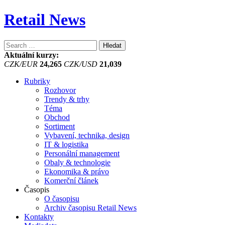
Retail News
Vyhledávání
Aktuální kurzy:
CZK/EUR
24,265
CZK/USD
21,039
Rubriky
Rozhovor
Trendy & trhy
Téma
Obchod
Sortiment
Vybavení, technika, design
IT & logistika
Personální management
Obaly & technologie
Ekonomika & právo
Komerční článek
Časopis
O časopisu
Archiv časopisu Retail News
Kontakty