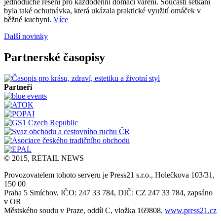
jednoduché řešení pro každodenní domácí vaření. Součástí setkání
byla také ochutnávka, která ukázala praktické využití omáček v
běžné kuchyni.
Více
Další novinky
Partnerské časopisy
Partneři
© 2015, RETAIL NEWS
Provozovatelem tohoto serveru je Press21 s.r.o., Holečkova 103/31,
150 00
Praha 5 Smíchov, IČO: 247 33 784, DIČ: CZ 247 33 784, zapsáno
v OR
Městského soudu v Praze, oddíl C, vložka 169808,
www.press21.cz