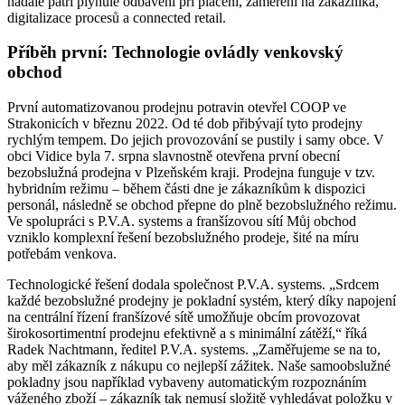
nadále patří plynulé odbavení při placení, zaměření na zákazníka,
digitalizace procesů a connected retail.
Příběh první: Technologie ovládly venkovský
obchod
První automatizovanou prodejnu potravin otevřel COOP ve
Strakonicích v březnu 2022. Od té dob přibývají tyto prodejny
rychlým tempem. Do jejich provozování se pustily i samy obce. V
obci Vidice byla 7. srpna slavnostně otevřena první obecní
bezobslužná prodejna v Plzeňském kraji. Prodejna funguje v tzv.
hybridním režimu – během části dne je zákazníkům k dispozici
personál, následně se obchod přepne do plně bezobslužného režimu.
Ve spolupráci s P.V.A. systems a franšízovou sítí Můj obchod
vzniklo komplexní řešení bezobslužného prodeje, šité na míru
potřebám venkova.
Technologické řešení dodala společnost P.V.A. systems. „Srdcem
každé bezobslužné prodejny je pokladní systém, který díky napojení
na centrální řízení franšízové sítě umožňuje obcím provozovat
širokosortimentní prodejnu efektivně a s minimální zátěží,“ říká
Radek Nachtmann, ředitel P.V.A. systems. „Zaměřujeme se na to,
aby měl zákazník z nákupu co nejlepší zážitek. Naše samoobslužné
pokladny jsou například vybaveny automatickým rozpoznáním
váženého zboží – zákazník tak nemusí složitě vyhledávat položku v