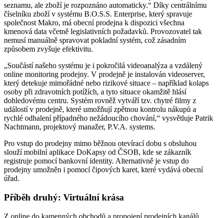
seznamu, ale zboží je rozpoznáno automaticky.“ Díky centrálnímu
číselníku zboží v systému B.O.S.S. Enterprise, který spravuje
společnost Makro, má obecní prodejna k dispozici všechna
kmenová data včetně legislativních požadavků. Provozovatel tak
nemusí manuálně spravovat pokladní systém, což zásadním
způsobem zvyšuje efektivitu.
„Součástí našeho systému je i pokročilá videoanalýza a vzdálený
online monitoring prodejny. V prodejně je instalován videoserver,
který detekuje mimořádné nebo rizikové situace – například kolaps
osoby při zdravotních potížích, a tyto situace okamžitě hlásí
dohledovému centru. Systém rovněž vytváří tzv. chytré filmy z
událostí v prodejně, které umožňují zpětnou kontrolu nákupů a
rychlé odhalení případného nežádoucího chování,“ vysvětluje Patrik
Nachtmann, projektový manažer, P.V.A. systems.
Pro vstup do prodejny mimo běžnou otevírací dobu s obsluhou
slouží mobilní aplikace DoKapsy od ČSOB, kde se zákazník
registruje pomocí bankovní identity. Alternativně je vstup do
prodejny umožněn i pomocí čipových karet, které vydává obecní
úřad.
Příběh druhý: Virtuální krása
Z online do kamenných obchodů a propojení prodejních kanálů