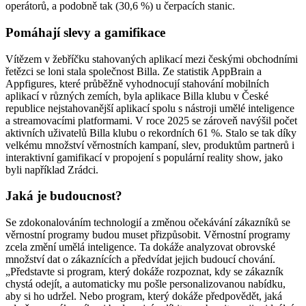
operátorů, a podobně tak (30,6 %) u čerpacích stanic.
Pomáhají slevy a gamifikace
Vítězem v žebříčku stahovaných aplikací mezi českými obchodními
řetězci se loni stala společnost Billa. Ze statistik AppBrain a
Appfigures, které průběžně vyhodnocují stahování mobilních
aplikací v různých zemích, byla aplikace Billa klubu v České
republice nejstahovanější aplikací spolu s nástroji umělé inteligence
a streamovacími platformami. V roce 2025 se zároveň navýšil počet
aktivních uživatelů Billa klubu o rekordních 61 %. Stalo se tak díky
velkému množství věrnostních kampaní, slev, produktům partnerů i
interaktivní gamifikací v propojení s populární reality show, jako
byli například Zrádci.
Jaká je budoucnost?
Se zdokonalováním technologií a změnou očekávání zákazníků se
věrnostní programy budou muset přizpůsobit. Věrnostní programy
zcela změní umělá inteligence. Ta dokáže analyzovat obrovské
množství dat o zákaznících a předvídat jejich budoucí chování.
„Představte si program, který dokáže rozpoznat, kdy se zákazník
chystá odejít, a automaticky mu pošle personalizovanou nabídku,
aby si ho udržel. Nebo program, který dokáže předpovědět, jaká