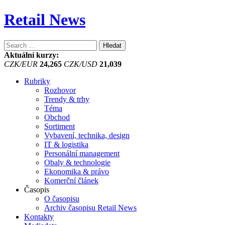
Retail News
Vyhledávání
Aktuální kurzy:
CZK/EUR
24,265
CZK/USD
21,039
Rubriky
Rozhovor
Trendy & trhy
Téma
Obchod
Sortiment
Vybavení, technika, design
IT & logistika
Personální management
Obaly & technologie
Ekonomika & právo
Komerční článek
Časopis
O časopisu
Archiv časopisu Retail News
Kontakty