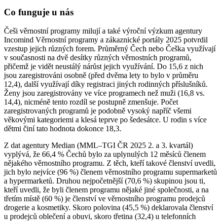
Co funguje u nás
Češi věrnostní programy milují a také výroční výzkum agentury
Incomind Věrnostní programy a zákaznické portály 2025 potvrdil
vzestup jejich různých forem. Průměrný Čech nebo Češka využívají
v současnosti na dvě desítky různých věrnostních programů,
přičemž je vidět neustálý nárůst jejich využívání. Do 15,6 z nich
jsou zaregistrováni osobně (před dvěma lety to bylo v průměru
12,4), další využívají díky registraci jiných rodinných příslušníků.
Ženy jsou zaregistrovány ve více programech než muži (16,8 vs.
14,4), nicméně tento rozdíl se postupně zmenšuje. Počet
zaregistrovaných programů je podobně vysoký napříč všemi
věkovými kategoriemi a klesá teprve po šedesátce. U rodin s více
dětmi činí tato hodnota dokonce 18,3.
Z dat agentury Median (MML–TGI ČR 2025 2. a 3. kvartál)
vyplývá, že 66,4 % Čechů bylo za uplynulých 12 měsíců členem
nějakého věrnostního programu. Z těch, kteří takové členství uvedli,
jich bylo nejvíce (96 %) členem věrnostního programu supermarketů
a hypermarketů. Druhou nejpočetnější (70,6 %) skupinou jsou ti,
kteří uvedli, že byli členem programu nějaké jiné společnosti, a na
třetím místě (60 %) je členství ve věrnostního programu prodejců
drogerie a kosmetiky. Skoro polovina (45,5 %) deklarovala členství
u prodejců oblečení a obuvi, skoro třetina (32,4) u telefonních