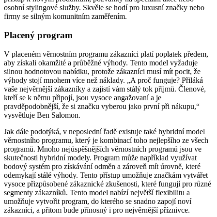
osobní stylingové služby. Skvěle se hodí pro luxusní značky nebo
firmy se silným komunitním zaměřením.
Placený program
V placeném věrnostním programu zákazníci platí poplatek předem,
aby získali okamžité a průběžné výhody. Tento model vyžaduje
silnou hodnotovou nabídku, protože zákazníci musí mít pocit, že
výhody stojí mnohem více než náklady. „A proč funguje? Přiláká
vaše nejvěrnější zákazníky a zajistí vám stálý tok příjmů. Členové,
kteří se k němu připojí, jsou vysoce angažovaní a je
pravděpodobnější, že si značku vyberou jako první při nákupu,“
vysvětluje Ben Salomon.
Jak dále podotýká, v neposlední řadě existuje také hybridní model
věrnostního programu, který je kombinací toho nejlepšího ze všech
programů. Mnoho nejúspěšnějších věrnostních programů jsou ve
skutečnosti hybridní modely. Program může například využívat
bodový systém pro získávání odměn a zároveň mít úrovně, které
odemykají stálé výhody. Tento přístup umožňuje značkám vytvářet
vysoce přizpůsobené zákaznické zkušenosti, které fungují pro různé
segmenty zákazníků. Tento model nabízí největší flexibilitu a
umožňuje vytvořit program, do kterého se snadno zapojí noví
zákazníci, a přitom bude přínosný i pro nejvěrnější příznivce.