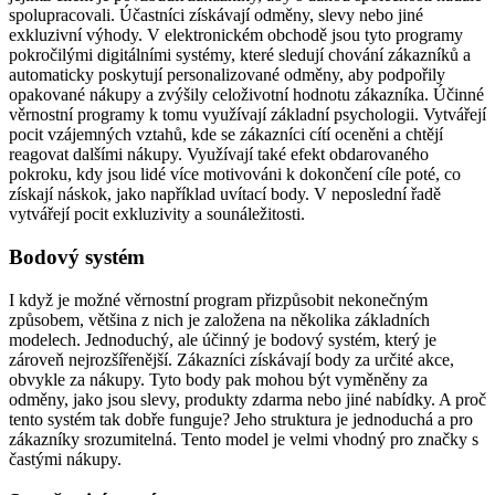
spolupracovali. Účastníci získávají odměny, slevy nebo jiné
exkluzivní výhody. V elektronickém obchodě jsou tyto programy
pokročilými digitálními systémy, které sledují chování zákazníků a
automaticky poskytují personalizované odměny, aby podpořily
opakované nákupy a zvýšily celoživotní hodnotu zákazníka. Účinné
věrnostní programy k tomu využívají základní psychologii. Vytvářejí
pocit vzájemných vztahů, kde se zákazníci cítí oceněni a chtějí
reagovat dalšími nákupy. Využívají také efekt obdarovaného
pokroku, kdy jsou lidé více motivováni k dokončení cíle poté, co
získají náskok, jako například uvítací body. V neposlední řadě
vytvářejí pocit exkluzivity a sounáležitosti.
Bodový systém
I když je možné věrnostní program přizpůsobit nekonečným
způsobem, většina z nich je založena na několika základních
modelech. Jednoduchý, ale účinný je bodový systém, který je
zároveň nejrozšířenější. Zákazníci získávají body za určité akce,
obvykle za nákupy. Tyto body pak mohou být vyměněny za
odměny, jako jsou slevy, produkty zdarma nebo jiné nabídky. A proč
tento systém tak dobře funguje? Jeho struktura je jednoduchá a pro
zákazníky srozumitelná. Tento model je velmi vhodný pro značky s
častými nákupy.