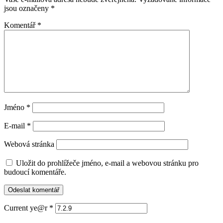
jsou označeny
*
Komentář
*
Jméno
*
E-mail
*
Webová stránka
Uložit do prohlížeče jméno, e-mail a webovou stránku pro
budoucí komentáře.
Current ye@r
*