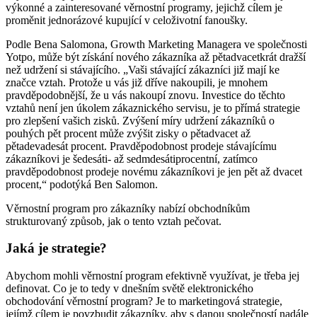
výkonné a zainteresované věrnostní programy, jejichž cílem je
proměnit jednorázové kupující v celoživotní fanoušky.
Podle Bena Salomona, Growth Marketing Managera ve společnosti
Yotpo, může být získání nového zákazníka až pětadvacetkrát dražší
než udržení si stávajícího. „Vaši stávající zákazníci již mají ke
značce vztah. Protože u vás již dříve nakoupili, je mnohem
pravděpodobnější, že u vás nakoupí znovu. Investice do těchto
vztahů není jen úkolem zákaznického servisu, je to přímá strategie
pro zlepšení vašich zisků. Zvýšení míry udržení zákazníků o
pouhých pět procent může zvýšit zisky o pětadvacet až
pětadevadesát procent. Pravděpodobnost prodeje stávajícímu
zákazníkovi je šedesáti- až sedmdesátiprocentní, zatímco
pravděpodobnost prodeje novému zákazníkovi je jen pět až dvacet
procent,“ podotýká Ben Salomon.
Věrnostní program pro zákazníky nabízí obchodníkům
strukturovaný způsob, jak o tento vztah pečovat.
Jaká je strategie?
Abychom mohli věrnostní program efektivně využívat, je třeba jej
definovat. Co je to tedy v dnešním světě elektronického
obchodování věrnostní program? Je to marketingová strategie,
jejímž cílem je povzbudit zákazníky, aby s danou společností nadále