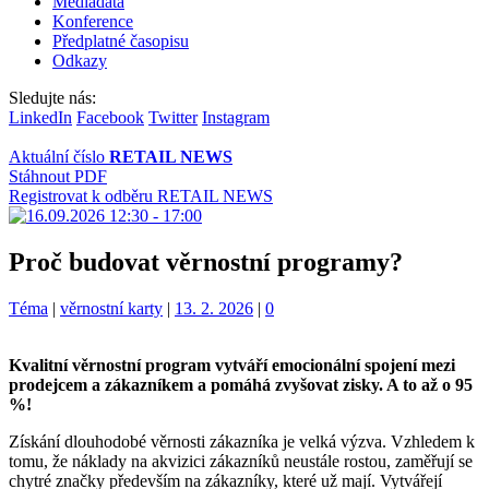
Mediadata
Konference
Předplatné časopisu
Odkazy
Sledujte nás:
LinkedIn
Facebook
Twitter
Instagram
Aktuální číslo
RETAIL NEWS
Stáhnout PDF
Registrovat k odběru RETAIL NEWS
Proč budovat věrnostní programy?
Kategorie:
Štítky:
Téma
|
věrnostní karty
|
13. 2. 2026
|
0
Kvalitní věrnostní program vytváří emocionální spojení mezi
prodejcem a zákazníkem a pomáhá zvyšovat zisky. A to až o 95
%!
Získání dlouhodobé věrnosti zákazníka je velká výzva. Vzhledem k
tomu, že náklady na akvizici zákazníků neustále rostou, zaměřují se
chytré značky především na zákazníky, které už mají. Vytvářejí