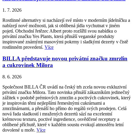
1. 7. 2026
Rostlinné alternativy si nacházejí své místo v moderním jídelníčku a
nabízejí nové možnosti, jak si oblíbená jídla vychutnat v jiném
pojetí. Obchodní řetězec Albert proto rozšířil svou nabídku o
privátní značku Yes Plants, která přináší veganské produkty
inspirované známými masovými pokrmy i sladkými dezerty v čistě
rostlinném provedení.
Více
BILLA představuje novou privátní značku zmrzlin
a cukrovinek Milora
8. 6. 2026
Společnost BILLA ČR uvádí na český trh zcela novou exkluzivní
privátní značku Milora. Tato novinka přináší zákazníkům jedinečný
zážitek v podobě prémiových zmrzlin a poctivých cukrovinek, který
je inspirován těmi nejlepšími řemeslnými cukrárnami a
zmrzlinárnami, a přenáší ho přímo do regálů svých prodejen. Celá
nová řada sladkostí i mražených dezertů sází na excelentní
krémovou texturu, poctivé ingredience, osvědčené receptury a
oblíbené příchutě, které v každém soustu evokují atmosféru letní
dovolené u moře.
Více