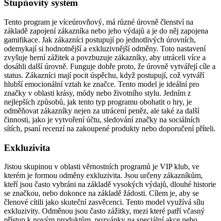
Stupňovitý systém
Tento program je víceúrovňový, má různé úrovně členství na
základě zapojení zákazníka nebo jeho výdajů a je do něj zapojena
gamifikace. Jak zákazníci postupují po jednotlivých úrovních,
odemykají si hodnotnější a exkluzivnější odměny. Toto nastavení
zvyšuje herní zážitek a povzbuzuje zákazníky, aby utráceli více a
dosáhli další úrovně. Funguje dobře proto, že úrovně vytvářejí cíle a
status. Zákazníci mají pocit úspěchu, když postupují, což vytváří
hlubší emocionální vztah ke značce. Tento model je ideální pro
značky v oblasti krásy, módy nebo životního stylu. Jedním z
nejlepších způsobů, jak tento typ programu obohatit o hry, je
odměňovat zákazníky nejen za utrácení peněz, ale také za další
činnosti, jako je vytvoření účtu, sledování značky na sociálních
sítích, psaní recenzí na zakoupené produkty nebo doporučení příteli.
Exkluzivita
Jistou skupinou v oblasti věrnostních programů je VIP klub, ve
kterém je formou odměny exkluzivita. Jsou určeny zákazníkům,
kteří jsou často vybráni na základě vysokých výdajů, dlouhé historie
se značkou, nebo dokonce na základě žádosti. Cílem je, aby se
členové cítili jako skuteční zasvěcenci. Tento model využívá sílu
exkluzivity. Odměnou jsou často zážitky, mezi které patří včasný
přístup k novým produktům, pozvánky na speciální akce nebo