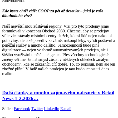
zanedbatelná.
Kde byste chtěl vidět COOP za pět až deset let – jaká je vaše
dlouhodobá vize?
Naší největší silou zůstávají regiony. Vizi pro tyto prodejny jsme
formulovali v konceptu Obchod 2030. Chceme, aby se prodejny
stále více stávaly místními centry služeb, kde si lidé nejen nakoupí
potraviny, ale také posedí v kavárně, nakoupí léky, vyřídí poštovní a
peněžní služby a mnoho dalšího. Samozřejmostí bude plná
digitalizace — nejen ve formě automatizovaných prodejen, ale i
širšího využívání umělé inteligence. Přes všechny technologické
změny věříme, že má smysl zůstat v některých ohledech „malým
obchodem“, kde se zákazníci cítí dobře. To, co popisuji, není ale jen
zbožné přání. V řadě našich prodejen je tato budoucnost už dnes
realitou.
Další články a mnoho zajímavého naleznete v Retail
News 1-2.2026…
Sdílet:
Facebook
Twitter
LinkedIn
E-mail