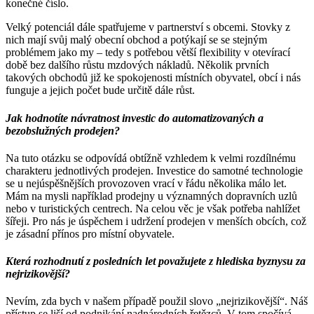
konečné číslo.
Velký potenciál dále spatřujeme v partnerství s obcemi. Stovky z
nich mají svůj malý obecní obchod a potýkají se se stejným
problémem jako my – tedy s potřebou větší flexibility v otevírací
době bez dalšího růstu mzdových nákladů. Několik prvních
takových obchodů již ke spokojenosti místních obyvatel, obcí i nás
funguje a jejich počet bude určitě dále růst.
Jak hodnotíte návratnost investic do automatizovaných a
bezobslužných prodejen?
Na tuto otázku se odpovídá obtížně vzhledem k velmi rozdílnému
charakteru jednotlivých prodejen. Investice do samotné technologie
se u nejúspěšnějších provozoven vrací v řádu několika málo let.
Mám na mysli například prodejny u významných dopravních uzlů
nebo v turistických centrech. Na celou věc je však potřeba nahlížet
šířeji. Pro nás je úspěchem i udržení prodejen v menších obcích, což
je zásadní přínos pro místní obyvatele.
Která rozhodnutí z posledních let považujete z hlediska byznysu za
nejrizikovější?
Nevím, zda bych v našem případě použil slovo „nejrizikovější“. Náš
přístup se liší od podnikání nadnárodních řetězců. V tom spočívá