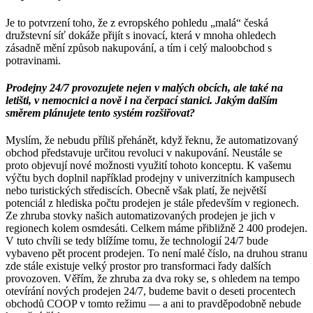
Je to potvrzení toho, že z evropského pohledu „malá“ česká
družstevní síť dokáže přijít s inovací, která v mnoha ohledech
zásadně mění způsob nakupování, a tím i celý maloobchod s
potravinami.
Prodejny 24/7 provozujete nejen v malých obcích, ale také na
letišti, v nemocnici a nově i na čerpací stanici. Jakým dalším
směrem plánujete tento systém rozšiřovat?
Myslím, že nebudu příliš přehánět, když řeknu, že automatizovaný
obchod představuje určitou revoluci v nakupování. Neustále se
proto objevují nové možnosti využití tohoto konceptu. K vašemu
výčtu bych doplnil například prodejny v univerzitních kampusech
nebo turistických střediscích. Obecně však platí, že největší
potenciál z hlediska počtu prodejen je stále především v regionech.
Ze zhruba stovky našich automatizovaných prodejen je jich v
regionech kolem osmdesáti. Celkem máme přibližně 2 400 prodejen.
V tuto chvíli se tedy blížíme tomu, že technologií 24/7 bude
vybaveno pět procent prodejen. To není malé číslo, na druhou stranu
zde stále existuje velký prostor pro transformaci řady dalších
provozoven. Věřím, že zhruba za dva roky se, s ohledem na tempo
otevírání nových prodejen 24/7, budeme bavit o deseti procentech
obchodů COOP v tomto režimu — a ani to pravděpodobně nebude