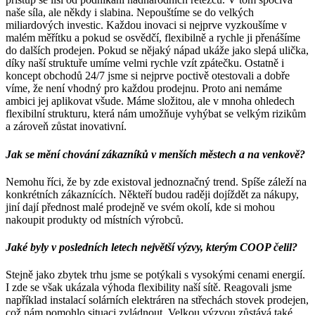
naše síla, ale někdy i slabina. Nepouštíme se do velkých
miliardových investic. Každou inovaci si nejprve vyzkoušíme v
malém měřítku a pokud se osvědčí, flexibilně a rychle ji přenášíme
do dalších prodejen. Pokud se nějaký nápad ukáže jako slepá ulička,
díky naší struktuře umíme velmi rychle vzít zpátečku. Ostatně i
koncept obchodů 24/7 jsme si nejprve poctivě otestovali a dobře
víme, že není vhodný pro každou prodejnu. Proto ani nemáme
ambici jej aplikovat všude. Máme složitou, ale v mnoha ohledech
flexibilní strukturu, která nám umožňuje vyhýbat se velkým rizikům
a zároveň zůstat inovativní.
Jak se mění chování zákazníků v menších městech a na venkově?
Nemohu říci, že by zde existoval jednoznačný trend. Spíše záleží na
konkrétních zákaznících. Někteří budou raději dojíždět za nákupy,
jiní dají přednost malé prodejně ve svém okolí, kde si mohou
nakoupit produkty od místních výrobců.
Jaké byly v posledních letech největší výzvy, kterým COOP čelil?
Stejně jako zbytek trhu jsme se potýkali s vysokými cenami energií.
I zde se však ukázala výhoda flexibility naší sítě. Reagovali jsme
například instalací solárních elektráren na střechách stovek prodejen,
což nám pomohlo situaci zvládnout. Velkou výzvou zůstává také