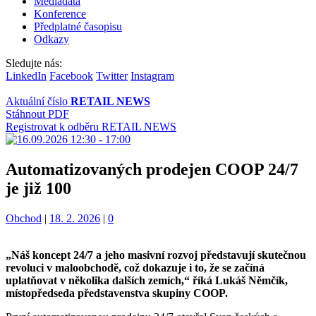
Mediadata
Konference
Předplatné časopisu
Odkazy
Sledujte nás:
LinkedIn
Facebook
Twitter
Instagram
Aktuální číslo
RETAIL NEWS
Stáhnout PDF
Registrovat k odběru RETAIL NEWS
Automatizovaných prodejen COOP 24/7
je již 100
Kategorie:
Obchod
|
18. 2. 2026
|
0
„Náš koncept 24/7 a jeho masivní rozvoj představují skutečnou
revoluci v maloobchodě, což dokazuje i to, že se začíná
uplatňovat v několika dalších zemích,“ říká Lukáš Němčík,
místopředseda představenstva skupiny COOP.