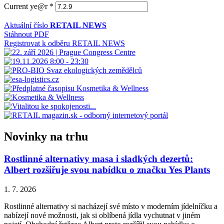
Current ye@r
*
Aktuální číslo
RETAIL NEWS
Stáhnout PDF
Registrovat k odběru RETAIL NEWS
Novinky na trhu
Rostlinné alternativy masa i sladkých dezertů:
Albert rozšiřuje svou nabídku o značku Yes Plants
1. 7. 2026
Rostlinné alternativy si nacházejí své místo v moderním jídelníčku a
nabízejí nové možnosti, jak si oblíbená jídla vychutnat v jiném