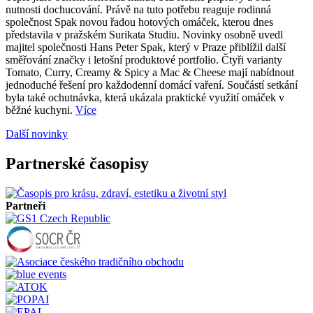
nutnosti dochucování. Právě na tuto potřebu reaguje rodinná
společnost Spak novou řadou hotových omáček, kterou dnes
představila v pražském Surikata Studiu. Novinky osobně uvedl
majitel společnosti Hans Peter Spak, který v Praze přiblížil další
směřování značky i letošní produktové portfolio. Čtyři varianty
Tomato, Curry, Creamy & Spicy a Mac & Cheese mají nabídnout
jednoduché řešení pro každodenní domácí vaření. Součástí setkání
byla také ochutnávka, která ukázala praktické využití omáček v
běžné kuchyni.
Více
Další novinky
Partnerské časopisy
Partneři