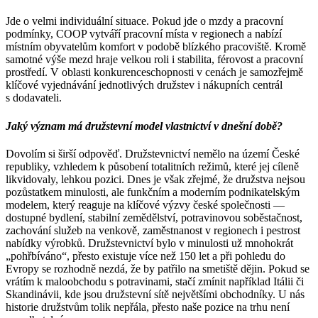
Jde o velmi individuální situace. Pokud jde o mzdy a pracovní
podmínky, COOP vytváří pracovní místa v regionech a nabízí
místním obyvatelům komfort v podobě blízkého pracoviště. Kromě
samotné výše mezd hraje velkou roli i stabilita, férovost a pracovní
prostředí. V oblasti konkurenceschopnosti v cenách je samozřejmě
klíčové vyjednávání jednotlivých družstev i nákupních centrál
s dodavateli.
Jaký význam má družstevní model vlastnictví v dnešní době?
Dovolím si širší odpověď. Družstevnictví nemělo na území České
republiky, vzhledem k působení totalitních režimů, které jej cíleně
likvidovaly, lehkou pozici. Dnes je však zřejmé, že družstva nejsou
pozůstatkem minulosti, ale funkčním a moderním podnikatelským
modelem, který reaguje na klíčové výzvy české společnosti —
dostupné bydlení, stabilní zemědělství, potravinovou soběstačnost,
zachování služeb na venkově, zaměstnanost v regionech i pestrost
nabídky výrobků. Družstevnictví bylo v minulosti už mnohokrát
„pohřbíváno“, přesto existuje více než 150 let a při pohledu do
Evropy se rozhodně nezdá, že by patřilo na smetiště dějin. Pokud se
vrátím k maloobchodu s potravinami, stačí zmínit například Itálii či
Skandinávii, kde jsou družstevní sítě největšími obchodníky. U nás
historie družstvům tolik nepřála, přesto naše pozice na trhu není