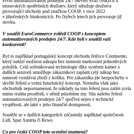
První automatizovanou prodejnu 24/7 otevřel Svaz českých a
moravských spotřebních družstev, který sdružuje družstva
provozující obchody pod značkou COOP, v roce 2022
v jihočeských Strakonicích. Po čtyřech letech jich provozuje již
stovku.
V soutěži EuroCommerce zvítězil COOP s konceptem
automatizovaných prodejen 24/7. Kdo byli v soutěži vaši
konkurenti?
Byl to například portugalský koncept obchodu řetězce Continente,
který nabízí možnost nákupu bez nutnosti markování jednotlivých
položek. Celá sofistikovaná technologie díky systému kamer a
dalších senzorů umožňuje zákazníkovi zaplatit celý nákup bez
nutnosti vyndávat zboží z košíku. Pro zákazníka jde bezpochyby o
skvělé řešení a velmi futuristický koncept. Nemohu však jako
obchodník nepoznamenat, že náklady na toto řešení jsou zatím zcela
mimo realitu prostředí, v němž působíme my. Síla našeho řešení
automatizovaných prodejen 24/7 spočívá nejen v technické
vyspělosti, ale také v jeho finanční dostupnosti.
Soutěže se v dalších kategoriích zúčastnily například společnosti
Lidl, Spar Austria či Rewe.
Co pro český COOP toto ocenění znamená?