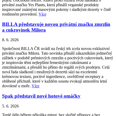
pojetí. Obchodní řetězec Albert proto rozšířil svou nabídku o
privátní značku Yes Plants, která přináší veganské produkty
inspirované známými masovými pokrmy i sladkými dezerty v čistě
rostlinném provedení.
Více
BILLA představuje novou privátní značku zmrzlin
a cukrovinek Milora
8. 6. 2026
Společnost BILLA ČR uvádí na český trh zcela novou exkluzivní
privátní značku Milora. Tato novinka přináší zákazníkům jedinečný
zážitek v podobě prémiových zmrzlin a poctivých cukrovinek, který
je inspirován těmi nejlepšími řemeslnými cukrárnami a
zmrzlinárnami, a přenáší ho přímo do regálů svých prodejen. Celá
nová řada sladkostí i mražených dezertů sází na excelentní
krémovou texturu, poctivé ingredience, osvědčené receptury a
oblíbené příchutě, které v každém soustu evokují atmosféru letní
dovolené u moře.
Více
Spak představil nové hotové omáčky
5. 6. 2026
Teplé jídlo během několika minut, bez složité přípravy a bez