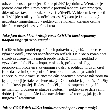
udržení menších prodejen. Koncept 24/7 je jedním z řešení, ale je
potřeba dělat více. Proto neustále probíhá modernizace prodejen,
díky níž se stávají pro zákazníky přívětivější. Vzhledem k velikosti
naší sítě jde o nikdy nekončící proces. Výzvou je i dlouhodobý
nedostatek zaměstnanců v některých regionech, kterému čelíme
hledáním nových cest v rámci retailu.
Jaké jsou dnes hlavní zdroje růstu COOP a které segmenty
naopak stagnují nebo klesají?
Určitě zmíním prodej regionálních potravin, v jejichž nabídce se
výrazně odlišujeme od nadnárodních řetězců. Dále jde o kombinaci
služeb nabízených na našich prodejnách. Zmíním například o
vyzvedávání zboží z e-shopu, cashback, poštovní služby,
propojování prodejen s kavárnami a další. Z pohledu tvrdých čísel
jsme dále velmi spokojeni s růstem obratu u našich privátních
značek. V této oblasti se chceme dále posouvat, protože náš podíl na
jejich prodeji je stále relativně nízký. Dlouhodobě je pro nás důležitý
také pultový prodej. Radost nám dělají i naše supermarkety. U
nejmenších prodejen je situace složitější — některým se daří velmi
dobře, jiné stagnují. Ale i zde nacházíme nové recepty, jak jejich
fungování zefektivnit.
Jak se COOP daří udržet konkurenceschopné ceny a mzdy?