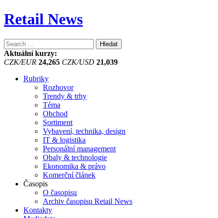
Retail News
Vyhledávání
Aktuální kurzy:
CZK/EUR
24,265
CZK/USD
21,039
Rubriky
Rozhovor
Trendy & trhy
Téma
Obchod
Sortiment
Vybavení, technika, design
IT & logistika
Personální management
Obaly & technologie
Ekonomika & právo
Komerční článek
Časopis
O časopisu
Archiv časopisu Retail News
Kontakty