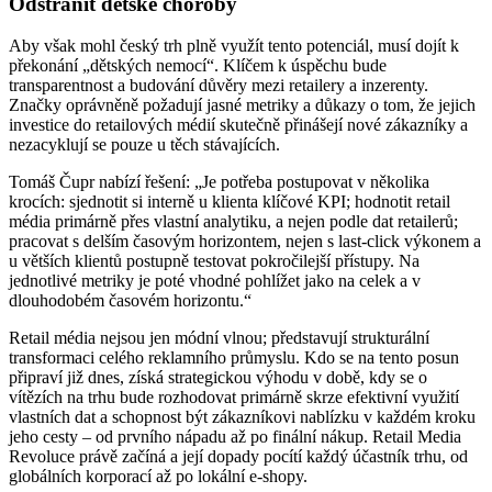
Odstranit dětské choroby
Aby však mohl český trh plně využít tento potenciál, musí dojít k
překonání „dětských nemocí“. Klíčem k úspěchu bude
transparentnost a budování důvěry mezi retailery a inzerenty.
Značky oprávněně požadují jasné metriky a důkazy o tom, že jejich
investice do retailových médií skutečně přinášejí nové zákazníky a
nezacyklují se pouze u těch stávajících.
Tomáš Čupr nabízí řešení: „Je potřeba postupovat v několika
krocích: sjednotit si interně u klienta klíčové KPI; hodnotit retail
média primárně přes vlastní analytiku, a nejen podle dat retailerů;
pracovat s delším časovým horizontem, nejen s last-click výkonem a
u větších klientů postupně testovat pokročilejší přístupy. Na
jednotlivé metriky je poté vhodné pohlížet jako na celek a v
dlouhodobém časovém horizontu.“
Retail média nejsou jen módní vlnou; představují strukturální
transformaci celého reklamního průmyslu. Kdo se na tento posun
připraví již dnes, získá strategickou výhodu v době, kdy se o
vítězích na trhu bude rozhodovat primárně skrze efektivní využití
vlastních dat a schopnost být zákazníkovi nablízku v každém kroku
jeho cesty – od prvního nápadu až po finální nákup. Retail Media
Revoluce právě začíná a její dopady pocítí každý účastník trhu, od
globálních korporací až po lokální e-shopy.