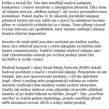
košíku a nechal být. Tato data umožňují analýzu kategorie,
konkurence i cenové senzitivity s chirurgickou přesností. Díky tomu
už reklama není jen „střelbou naslepo“, ale vysoce personalizovanou
komunikací. Pokud značka ví, že zákazník pravidelně nakupuje
prémiové krmivo pro psy, může mu v pravý čas nabídnout novinku
přímo ve výsledcích vyhledávání na e-shopu. Tento přístup výrazně
zvyšuje relevanci pro spotřebitele, který namísto obtěžující reklamy
dostává užitečné doporučení.
Investice do retail médií jsou dnes nezbytné pro každou značku,
která chce efektivně pracovat s celým nákupním trychtýřem (full-
funnel communication). Tradiční vnímání retailové reklamy jako
čistě výkonnostního nástroje pro zvýšení prodejů (dolní část
trychtýře) se rychle vytrácí.
Moderní kampaně v rámci Retail Media Network (RMN) dokáží
budovat povědomí o značce i zvažování nákupu. Propojením on-site
formátů, jako jsou sponzorované produkty, s off-site aktivitami
(např. cílený e-mailing nebo programatická reklama na volném
internetu využívající data retailera) vzniká ucelený ekosystém.
Značky tak mohou sledovat cestu zákazníka od prvního zhlédnutí
banneru až po finální kliknutí na tlačítko „koupit“. Tato „uzavřená
smyčka“ je svatým grálem marketingu, protože umožňuje přesně
měřit návratnost investic (ROI) a reálný nárůst prodejů.