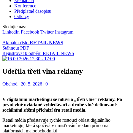
Mediadata
Konference
Předplatné časopisu
Odkazy
Sledujte nás:
LinkedIn
Facebook
Twitter
Instagram
Aktuální číslo
RETAIL NEWS
Stáhnout PDF
Registrovat k odběru RETAIL NEWS
Udeřila třetí vlna reklamy
Kategorie:
Obchod
|
20. 5. 2026
|
0
V digitálním marketingu se mluví o „třetí vlně“ reklamy. Po
první vlně ovládané vyhledávači a druhé vlně definované
sociálními sítěmi přichází éra retail media.
Retail média představuje rychle rostoucí oblast digitálního
marketingu, která spočívá v umisťování reklam přímo na
platformách maloobchodníků.