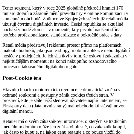
Tento segment, který v roce 2025 globálně překročil hranici 170
miliard dolarů a zásadně mění pravidla hry v online komunikaci i v
kamenném obchodě. Zatímco ve Spojených státech již retail média
ukusují čtvrtinu digitálních investic, Česká republika se aktuálně
nachází v bodě zlomu – v momentě, kdy prvotní nadšení střídá
potřeba profesionalizace, standardizace a pokročilé práce s daty.
Retail média představují reklamní prostor přímo na platformách
maloobchodníků, jako jsou e-shopy, mobilní aplikace nebo digitální
nosiče v prodejnách. Jejich síla tkví v tom, že oslovují zákazníka v
nejkritičtějším momentu: na konci nákupního rozhodovacího
procesu u takzvaného digitálního regálu.
Post-Cookie éra
Hlavním hnacím motorem této revoluce je dramatická změna v
ochraně soukromí a postupný zánik cookies třetích stran. V
prostředí, kde je stále těžší sledovat uživatele napříč internetem, se
First-party data (data první strany) maloobchodníků stávají novou
digitální měnou.
Retailer má o svém zákazníkovi informace, o kterých se tradičním
mediálním domům může jen zdát – ví přesně, co zákazník koupil,
jak často to kupuje, na jakou cenu reaguje a co pouze vložil do