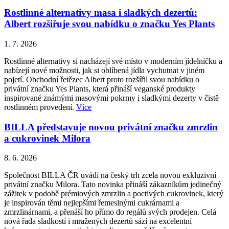
Rostlinné alternativy masa i sladkých dezertů:
Albert rozšiřuje svou nabídku o značku Yes Plants
1. 7. 2026
Rostlinné alternativy si nacházejí své místo v moderním jídelníčku a
nabízejí nové možnosti, jak si oblíbená jídla vychutnat v jiném
pojetí. Obchodní řetězec Albert proto rozšířil svou nabídku o
privátní značku Yes Plants, která přináší veganské produkty
inspirované známými masovými pokrmy i sladkými dezerty v čistě
rostlinném provedení.
Více
BILLA představuje novou privátní značku zmrzlin
a cukrovinek Milora
8. 6. 2026
Společnost BILLA ČR uvádí na český trh zcela novou exkluzivní
privátní značku Milora. Tato novinka přináší zákazníkům jedinečný
zážitek v podobě prémiových zmrzlin a poctivých cukrovinek, který
je inspirován těmi nejlepšími řemeslnými cukrárnami a
zmrzlinárnami, a přenáší ho přímo do regálů svých prodejen. Celá
nová řada sladkostí i mražených dezertů sází na excelentní