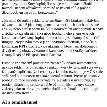
praxi nevznikne. Smysluplnější cesta je v kombinaci několika
faktorů: sladění očekávání, správné nastavení cílů a práce s
dlouhodobým časovým horizontem.“
„Investici do online reklamy se snažíme měřit konkrétní aktivitou
uživatele – ať už jde o engagement na sociálních sítích, odeslané
zásilky nebo nárůst počtu balíků u konkrétních obchodníků. Každý
z těchto ukazatelů nám říká něco trochu jiného a teprve jejich
kombinace dává smysluplný obraz o tom, jestli kampaň skutečně
funguje. Nejde nám tedy o jednu vybranou metriku, ale spíše o
komplexní KPI složené z více ukazatelů, které nám dohromady
dávají reálný obraz výkonnosti kampaně,“ říká Ondřej Luštinec,
Group Head of PR společnosti Packeta.
Existuje zde značný prostor pro zlepšení v oblasti automatizace
nákupu reklam. Programatický nákup, který by umožnil spravovat
kampaně napříč různými retailery z jednoho rozhraní, je v ČR stále
spíše vizí budoucnosti než každodenní realitou. Přesto je posun v
posledním roce neoddiskutovatelný. Retaileři si uvědomují, že
prodej reklamního prostoru může být pro jejich byznys stejně
ziskový jako marže z prodaného zboží, a začínají do technologií
masivně investovat.
AI a omnichannel