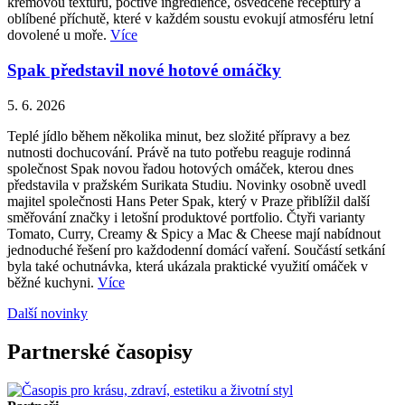
krémovou texturu, poctivé ingredience, osvědčené receptury a
oblíbené příchutě, které v každém soustu evokují atmosféru letní
dovolené u moře.
Více
Spak představil nové hotové omáčky
5. 6. 2026
Teplé jídlo během několika minut, bez složité přípravy a bez
nutnosti dochucování. Právě na tuto potřebu reaguje rodinná
společnost Spak novou řadou hotových omáček, kterou dnes
představila v pražském Surikata Studiu. Novinky osobně uvedl
majitel společnosti Hans Peter Spak, který v Praze přiblížil další
směřování značky i letošní produktové portfolio. Čtyři varianty
Tomato, Curry, Creamy & Spicy a Mac & Cheese mají nabídnout
jednoduché řešení pro každodenní domácí vaření. Součástí setkání
byla také ochutnávka, která ukázala praktické využití omáček v
běžné kuchyni.
Více
Další novinky
Partnerské časopisy