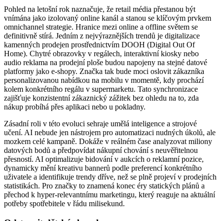
Pohled na letošní rok naznačuje, že retail média přestanou být
vnímána jako izolovaný online kanál a stanou se klíčovým prvkem
omnichannel strategie. Hranice mezi online a offline světem se
definitivně stírá. Jedním z nejvýraznějších trendů je digitalizace
kamenných prodejen prostřednictvím DOOH (Digital Out Of
Home). Chytré obrazovky v regálech, interaktivní kiosky nebo
audio reklama na prodejní ploše budou napojeny na stejné datové
platformy jako e-shopy. Značka tak bude moci oslovit zákazníka
personalizovanou nabídkou na mobilu v momentě, kdy prochází
kolem konkrétního regálu v supermarketu. Tato synchronizace
zajišťuje konzistentní zákaznický zážitek bez ohledu na to, zda
nákup probíhá přes aplikaci nebo u pokladny.
Zásadní roli v této evoluci sehraje umělá inteligence a strojové
učení. AI nebude jen nástrojem pro automatizaci nudných úkolů, ale
mozkem celé kampaně. Dokáže v reálném čase analyzovat miliony
datových bodů a předpovídat nákupní chování s neuvěřitelnou
přesností. AI optimalizuje bidování v aukcích o reklamní pozice,
dynamicky mění kreativu bannerů podle preferencí konkrétního
uživatele a identifikuje trendy dříve, než se plně projeví v prodejních
statistikách. Pro značky to znamená konec éry statických plánů a
přechod k hyper-relevantnímu marketingu, který reaguje na aktuální
potřeby spotřebitele v řádu milisekund.