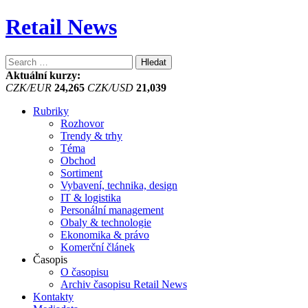
Retail News
Vyhledávání
Aktuální kurzy:
CZK/EUR
24,265
CZK/USD
21,039
Rubriky
Rozhovor
Trendy & trhy
Téma
Obchod
Sortiment
Vybavení, technika, design
IT & logistika
Personální management
Obaly & technologie
Ekonomika & právo
Komerční článek
Časopis
O časopisu
Archiv časopisu Retail News
Kontakty