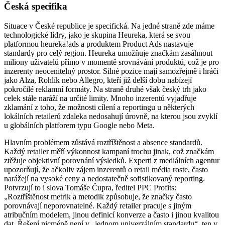
Česká specifika
Situace v České republice je specifická. Na jedné straně zde máme
technologické lídry, jako je skupina Heureka, která se svou
platformou heureka!ads a produktem Product Ads nastavuje
standardy pro celý region. Heureka umožňuje značkám zasáhnout
miliony uživatelů přímo v momentě srovnávání produktů, což je pro
inzerenty neocenitelný prostor. Silné pozice mají samozřejmě i hráči
jako Alza, Rohlík nebo Allegro, kteří již delší dobu nabízejí
pokročilé reklamní formáty. Na straně druhé však český trh jako
celek stále naráží na určité limity. Mnoho inzerentů vyjadřuje
zklamání z toho, že možnosti cílení a reportingu u některých
lokálních retailerů zdaleka nedosahují úrovně, na kterou jsou zvyklí
u globálních platforem typu Google nebo Meta.
Hlavním problémem zůstává roztříštěnost a absence standardů.
Každý retailer měří výkonnost kampaní trochu jinak, což značkám
ztěžuje objektivní porovnání výsledků. Experti z mediálních agentur
upozorňují, že ačkoliv zájem inzerentů o retail média roste, často
narážejí na vysoké ceny a nedostatečně sofistikovaný reporting.
Potvrzují to i slova Tomáše Čupra, ředitel PPC Profits:
„Roztříštěnost metrik a metodik způsobuje, že značky často
porovnávají neporovnatelné. Každý retailer pracuje s jiným
atribučním modelem, jinou definicí konverze a často i jinou kvalitou
dat. Řešení nicméně není v „jednom univerzálním standardu“, ten v