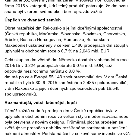
kampaně „Už dnes myslím na zítřek“ v soutěži TOP odpovědná
firma 2015 v kategorii „Udržitelný produkt“ potvrzuje, že dm svou
snahu být vzorem svému okolí bere opravdu vážně.
Úspěch ve dvanácti zemích
Obrat mateřské dm Rakousko s jejími dceřinými společnostmi
(Česká republika, Maďarsko, Slovensko, Slovinsko, Chorvatsko,
Srbsko, Bosna a Hercegovina, Rumunsko, Bulharsko a
Makedonie) uskutečněný v celkem 1.480 prodejnách dm stoupl v
uplynulém obchodním roce o 6,7 % na 2,046 mld. EUR.
Celá skupina dm včetně dm Německo dosáhla v obchodním roce
2014/15 v 3.224 prodejnách obratu 9,075 mld. EUR, což
odpovídá meziročnímu nárůstu o 9,0 %.
dm má po celé Evropě 55.143 spolupracovníků dm. V dm Česká
republika bylo k 30. 9. 2015 zaměstnáno 2.485 spolupracovníků,
v dm Rakousko a jejích dceřiných společnostech pak 16.545
spolupracovníků.
Rozmanitější, větší, krásnější, lepší
Téměř každá sedmá prodejna dm v České republice byla v
uplynulém obchodním roce ve velkém stylu modernizována nebo
byla otevřena v novém designu. Průměrná plocha prodejen se
zvětšuje ve prospěch nabídky rozšířeného sortimentu a posílení
nákupní atmosféry. Podstatná část z celkové sumy investic ve výši