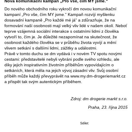
Nová komunikační kampaň „Pro vše, čím MY jsme.“
Do nového obchodního roku vykročí dm novou komunikační
kampaní „Pro vše, čím MY jsme.“ Kampaň rozvíjí myšlenku
dosavadní kampaně „Pro každé mé já“ a zdůrazňuje, že na
formování naší osobnosti mají velký vliv lidé v našem okolí. Neboť
teprve vzájemná sociální interakce s ostatními lidmi z člověka
vytvoří to, čím je. Je důležité nezapomínat na skutečnost, že
osobnost každého člověka se v průběhu života vyvíjí a mění
vlivem setkání s dalšími lidmi, zážitky a událostmi.
Právě v tomto duchu se dm vydává i v novém TV spotu novými
cestami: představitelé nebyli vybráni podle svého vzhledu, ale
díky jejich inspirativním životním příběhům vypovídajícím o
setkáních, která měla na jejich vývoj zásadní vliv. Svůj osobní
příběh může každý převyprávět na www.my.dm-drogeriemarkt.cz
a přispět tak svým autentickým příběhem.
Zdroj: dm drogerie markt s.r.o.
Praha, 23. října 2015
Sdílet: