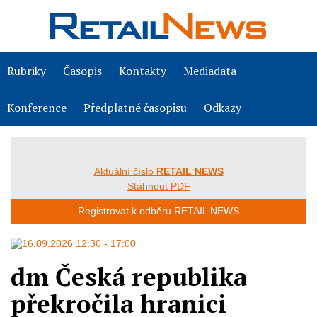
Rubriky
Časopis
Kontakty
Mediadata
Konference
Předplatné časopisu
Odkazy
Aktuální číslo
RETAIL NEWS
Stáhnout PDF
Registrovat k odběru RETAIL NEWS
dm Česká republika
překročila hranici