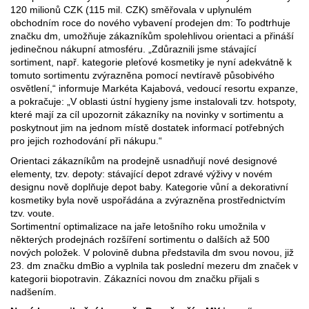
120 milionů CZK (115 mil. CZK) směřovala v uplynulém
obchodním roce do nového vybavení prodejen dm: To podtrhuje
značku dm, umožňuje zákazníkům spolehlivou orientaci a přináší
jedinečnou nákupní atmosféru. „Zdůraznili jsme stávající
sortiment, např. kategorie pleťové kosmetiky je nyní adekvátně k
tomuto sortimentu zvýrazněna pomocí nevtíravě působivého
osvětlení,“ informuje Markéta Kajabová, vedoucí resortu expanze,
a pokračuje: „V oblasti ústní hygieny jsme instalovali tzv. hotspoty,
které mají za cíl upozornit zákazníky na novinky v sortimentu a
poskytnout jim na jednom místě dostatek informací potřebných
pro jejich rozhodování při nákupu.“
Orientaci zákazníkům na prodejně usnadňují nové designové
elementy, tzv. depoty: stávající depot zdravé výživy v novém
designu nově doplňuje depot baby. Kategorie vůní a dekorativní
kosmetiky byla nově uspořádána a zvýrazněna prostřednictvím
tzv. voute.
Sortimentní optimalizace na jaře letošního roku umožnila v
některých prodejnách rozšíření sortimentu o dalších až 500
nových položek. V polovině dubna představila dm svou novou, již
23. dm značku dmBio a vyplnila tak poslední mezeru dm značek v
kategorii biopotravin. Zákazníci novou dm značku přijali s
nadšením.