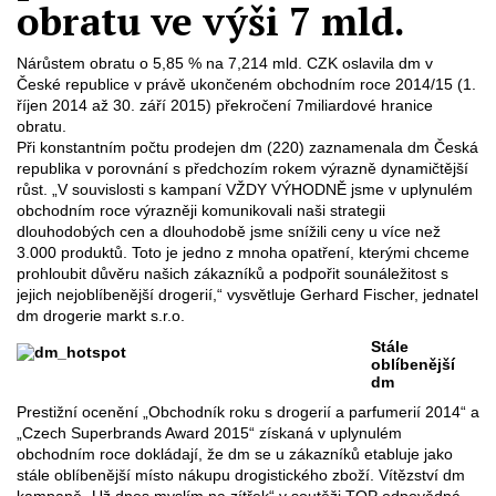
obratu ve výši 7 mld.
Nárůstem obratu o 5,85 % na 7,214 mld. CZK oslavila dm v
České republice v právě ukončeném obchodním roce 2014/15 (1.
říjen 2014 až 30. září 2015) překročení 7miliardové hranice
obratu.
Při konstantním počtu prodejen dm (220) zaznamenala dm Česká
republika v porovnání s předchozím rokem výrazně dynamičtější
růst. „V souvislosti s kampaní VŽDY VÝHODNĚ jsme v uplynulém
obchodním roce výrazněji komunikovali naši strategii
dlouhodobých cen a dlouhodobě jsme snížili ceny u více než
3.000 produktů. Toto je jedno z mnoha opatření, kterými chceme
prohloubit důvěru našich zákazníků a podpořit sounáležitost s
jejich nejoblíbenější drogerií,“ vysvětluje Gerhard Fischer, jednatel
dm drogerie markt s.r.o.
Stále
oblíbenější
dm
Prestižní ocenění „Obchodník roku s drogerií a parfumerií 2014“ a
„Czech Superbrands Award 2015“ získaná v uplynulém
obchodním roce dokládají, že dm se u zákazníků etabluje jako
stále oblíbenější místo nákupu drogistického zboží. Vítězství dm