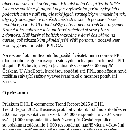
ohledu na otevírací dobu podacích míst nebo čas příjezdu řidiče.
Lidem se snažíme jít naproti nejen zvyšováním počtu výdejních a
podacích míst v naší síti, ale také jejich strategickým umístěním tak,
aby byly dostupné i v menších městech a obcích po celé České
republice, a to do 10 minut pěšky nebo autem pro většinu obyvatel.
Kromě toho nabízíme také možnost objednat si svoz přímo
z domova. Náš kurýr si balíček vyzvedne v daný čas přímo na
adrese, což zákazníkům přináší ještě větší pohodlí,“
dodává Petr
Horák, generální ředitel PPL CZ.
Na rostoucí oblibu flexibilního posílání zásilek mimo domov PPL
dlouhodobě reaguje rozvojem sítě výdejních a podacích míst – PPL
shopů a PPL boxů, kterých je aktuálně více než 9 300 napříč
Českem. U AlzaBoxů, které jsou součástí sítě PPL, společnost nově
rozšířila stávající služby vyzvedávání také o možnost podávání
zásilek.
O průzkumu
Průzkum DHL E-commerce Trend Report 2025 a DHL
Trend Report 2025: Business probíhal v období od února do března
2025 na reprezentativním vzorku 24 000 respondentů ve 24 zemích
světa (1 000 respondentů v každé zemi). V České republice
se průzkumu zúčastnilo 1 000 respondentů napříč všemi věkovými