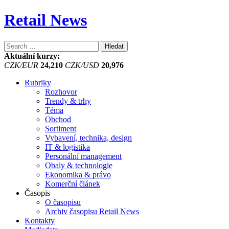
Retail News
Vyhledávání
Aktuální kurzy:
CZK/EUR
24,210
CZK/USD
20,976
Rubriky
Rozhovor
Trendy & trhy
Téma
Obchod
Sortiment
Vybavení, technika, design
IT & logistika
Personální management
Obaly & technologie
Ekonomika & právo
Komerční článek
Časopis
O časopisu
Archiv časopisu Retail News
Kontakty