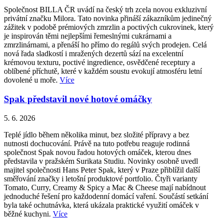
Společnost BILLA ČR uvádí na český trh zcela novou exkluzivní
privátní značku Milora. Tato novinka přináší zákazníkům jedinečný
zážitek v podobě prémiových zmrzlin a poctivých cukrovinek, který
je inspirován těmi nejlepšími řemeslnými cukrárnami a
zmrzlinárnami, a přenáší ho přímo do regálů svých prodejen. Celá
nová řada sladkostí i mražených dezertů sází na excelentní
krémovou texturu, poctivé ingredience, osvědčené receptury a
oblíbené příchutě, které v každém soustu evokují atmosféru letní
dovolené u moře.
Více
Spak představil nové hotové omáčky
5. 6. 2026
Teplé jídlo během několika minut, bez složité přípravy a bez
nutnosti dochucování. Právě na tuto potřebu reaguje rodinná
společnost Spak novou řadou hotových omáček, kterou dnes
představila v pražském Surikata Studiu. Novinky osobně uvedl
majitel společnosti Hans Peter Spak, který v Praze přiblížil další
směřování značky i letošní produktové portfolio. Čtyři varianty
Tomato, Curry, Creamy & Spicy a Mac & Cheese mají nabídnout
jednoduché řešení pro každodenní domácí vaření. Součástí setkání
byla také ochutnávka, která ukázala praktické využití omáček v
běžné kuchyni.
Více