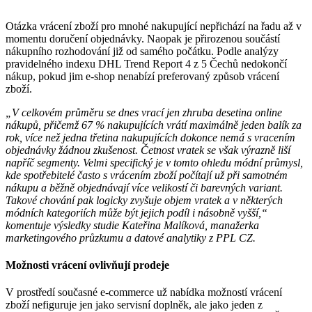
Otázka vrácení zboží pro mnohé nakupující nepřichází na řadu až v
momentu doručení objednávky. Naopak je přirozenou součástí
nákupního rozhodování již od samého počátku. Podle analýzy
pravidelného indexu DHL Trend Report 4 z 5 Čechů nedokončí
nákup, pokud jim e-shop nenabízí preferovaný způsob vrácení
zboží.
„V celkovém průměru se dnes vrací jen zhruba desetina online
nákupů, přičemž 67 % nakupujících vrátí maximálně jeden balík za
rok, více než jedna třetina nakupujících dokonce nemá s vracením
objednávky žádnou zkušenost. Četnost vratek se však výrazně liší
napříč segmenty. Velmi specifický je v tomto ohledu módní průmysl,
kde spotřebitelé často s vrácením zboží počítají už při samotném
nákupu a běžně objednávají více velikostí či barevných variant.
Takové chování pak logicky zvyšuje objem vratek a v některých
módních kategoriích může být jejich podíl i násobně vyšší,“
komentuje výsledky studie Kateřina Malíková, manažerka
marketingového průzkumu a datové analytiky z PPL CZ.
Možnosti vrácení ovlivňují prodeje
V prostředí současné e-commerce už nabídka možností vrácení
zboží nefiguruje jen jako servisní doplněk, ale jako jeden z