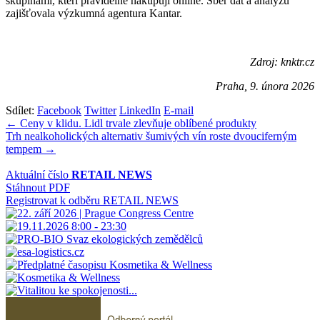
skupinami, kteří pravidelně nakupují online. Sběr dat a analýzu
zajišťovala výzkumná agentura Kantar.
Zdroj: knktr.cz
Praha, 9. února 2026
Sdílet:
Facebook
Twitter
LinkedIn
E-mail
Navigace
← Ceny v klidu. Lidl trvale zlevňuje oblíbené produkty
Trh nealkoholických alternativ šumivých vín roste dvouciferným
pro
tempem →
příspěvek
Aktuální číslo
RETAIL NEWS
Stáhnout PDF
Registrovat k odběru RETAIL NEWS