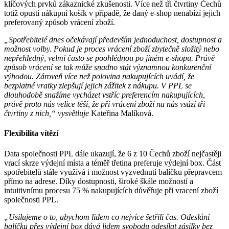
klíčových prvků zákaznické zkušenosti. Více než tři čtvrtiny Čechů
totiž opustí nákupní košík v případě, že daný e-shop nenabízí jejich
preferovaný způsob vrácení zboží.
„Spotřebitelé dnes očekávají především jednoduchost, dostupnost a
možnost volby. Pokud je proces vrácení zboží zbytečně složitý nebo
nepřehledný, velmi často se poohlédnou po jiném e-shopu. Právě
způsob vrácení se tak může snadno stát významnou konkurenční
výhodou. Zároveň více než polovina nakupujících uvádí, že
bezplatné vratky zlepšují jejich zážitek z nákupu. V PPL se
dlouhodobě snažíme vycházet vstříc preferencím nakupujících,
právě proto nás velice těší, že při vrácení zboží na nás vsází tři
čtvrtiny z nich,“ vysvětluje
Kateřina Malíková.
Flexibilita vítězí
Data společnosti PPL dále ukazují, že 6 z 10 Čechů zboží nejčastěji
vrací skrze výdejní místa a téměř třetina preferuje výdejní box. Část
spotřebitelů stále využívá i možnost vyzvednutí balíčku přepravcem
přímo na adrese. Díky dostupnosti, široké škále možností a
intuitivnímu procesu 75 % nakupujících důvěřuje při vracení zboží
společnosti PPL.
„Usilujeme o to, abychom lidem co nejvíce šetřili čas. Odeslání
balíčku přes výdejní box dává lidem svobodu odesílat zásilky bez