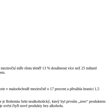
 meziroční míře růstu téměř 13 % dosáhnout více než 25 miliard
pem.
orie v maloobchodě meziročně o 17 procent a přesáhla hranici 1,5
 je Bohemia Sekt nealkoholický, který byl prvním „zero“ produktem
uje uvést čtyři nové produkty bez alkoholu.