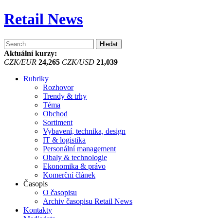
Retail News
Vyhledávání
Aktuální kurzy:
CZK/EUR
24,265
CZK/USD
21,039
Rubriky
Rozhovor
Trendy & trhy
Téma
Obchod
Sortiment
Vybavení, technika, design
IT & logistika
Personální management
Obaly & technologie
Ekonomika & právo
Komerční článek
Časopis
O časopisu
Archiv časopisu Retail News
Kontakty