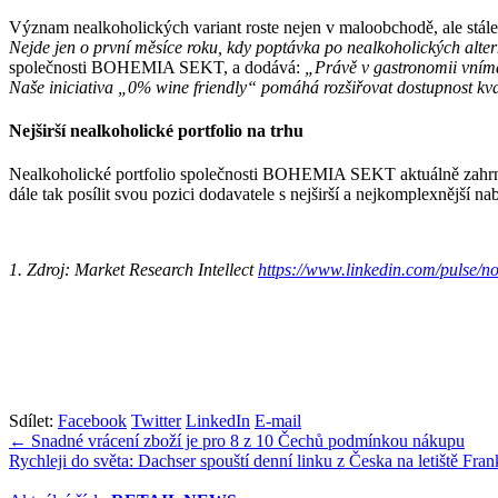
Význam nealkoholických variant roste nejen v maloobchodě, ale stále 
Nejde jen o první měsíce roku, kdy poptávka po nealkoholických alter
společnosti BOHEMIA SEKT, a dodává:
„Právě v gastronomii vnímá
Naše iniciativa „0% wine friendly“ pomáhá rozšiřovat dostupnost kva
Nejširší nealkoholické portfolio na trhu
Nealkoholické portfolio společnosti BOHEMIA SEKT aktuálně zahrnuje 
dále tak posílit svou pozici dodavatele s nejširší a nejkomplexnější
1. Zdroj: Market Research Intellect
https://www.linkedin.com/pulse/n
Sdílet:
Facebook
Twitter
LinkedIn
E-mail
Navigace
← Snadné vrácení zboží je pro 8 z 10 Čechů podmínkou nákupu
Rychleji do světa: Dachser spouští denní linku z Česka na letiště Fra
pro