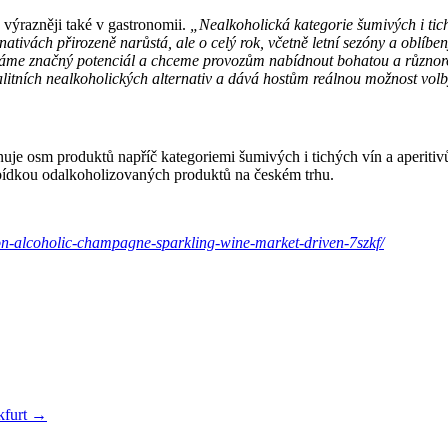
výrazněji také v gastronomii.
„Nealkoholická kategorie šumivých i tich
nativách přirozeně narůstá, ale o celý rok, včetně letní sezóny a oblíb
me značný potenciál a chceme provozům nabídnout bohatou a různorodou
litních nealkoholických alternativ a dává hostům reálnou možnost volb
osm produktů napříč kategoriemi šumivých i tichých vín a aperitivů. 
 nabídkou odalkoholizovaných produktů na českém trhu.
on-alcoholic-champagne-sparkling-wine-market-driven-7szkf/
nkfurt →