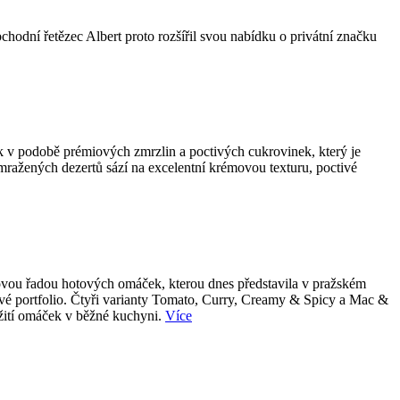
bchodní řetězec Albert proto rozšířil svou nabídku o privátní značku
k v podobě prémiových zmrzlin a poctivých cukrovinek, který je
 mražených dezertů sází na excelentní krémovou texturu, poctivé
 novou řadou hotových omáček, kterou dnes představila v pražském
tové portfolio. Čtyři varianty Tomato, Curry, Creamy & Spicy a Mac &
užití omáček v běžné kuchyni.
Více