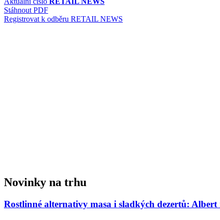
příspěvek
Aktuální číslo
RETAIL NEWS
Stáhnout PDF
Registrovat k odběru RETAIL NEWS
Novinky na trhu
Rostlinné alternativy masa i sladkých dezertů: Albert