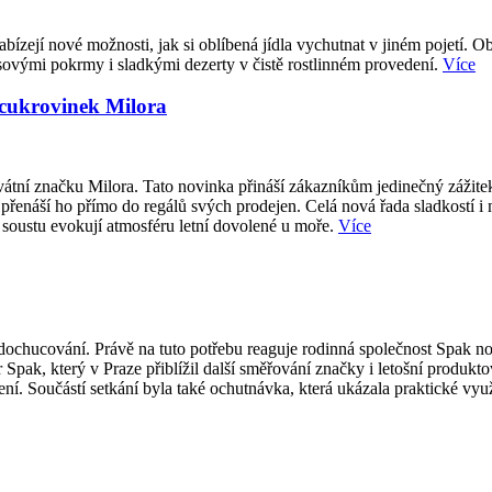
abízejí nové možnosti, jak si oblíbená jídla vychutnat v jiném pojetí. O
sovými pokrmy i sladkými dezerty v čistě rostlinném provedení.
Více
 cukrovinek Milora
átní značku Milora. Tato novinka přináší zákazníkům jedinečný zážite
přenáší ho přímo do regálů svých prodejen. Celá nová řada sladkostí i
 soustu evokují atmosféru letní dovolené u moře.
Více
ti dochucování. Právě na tuto potřebu reaguje rodinná společnost Spak
 Spak, který v Praze přiblížil další směřování značky i letošní produk
í. Součástí setkání byla také ochutnávka, která ukázala praktické vy