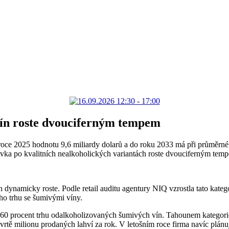
vín roste dvouciferným tempem
roce 2025 hodnotu 9,6 miliardy dolarů a do roku 2033 má při průměrné
távka po kvalitních nealkoholických variantách roste dvouciferným tem
dynamicky roste. Podle retail auditu agentury NIQ vzrostla tato kateg
ého trhu se šumivými víny.
0 procent trhu odalkoholizovaných šumivých vín. Tahounem kategorie
čtvrtě milionu prodaných lahví za rok. V letošním roce firma navíc plán