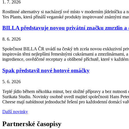
1. 7. 2026
Rostlinné alternativy si nacházejí své místo v moderním jídelníčku a n
Yes Plants, která přináší veganské produkty inspirované známými ma
BILLA představuje novou privátní značku zmrzlin a
8. 6. 2026
Společnost BILLA ČR uvádí na český trh zcela novou exkluzivní priv
inspirován těmi nejlepšími řemeslnými cukrárnami a zmrzlinárnami, a 
ingredience, osvědčené receptury a oblíbené příchutě, které v každém
Spak představil nové hotové omáčky
5. 6. 2026
Teplé jídlo během několika minut, bez složité přípravy a bez nutnos
Surikata Studiu. Novinky osobně uvedl majitel společnosti Hans Peter
Cheese mají nabídnout jednoduché řešení pro každodenní domácí vařen
Další novinky
Partnerské časopisy