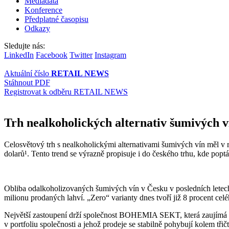
Mediadata
Konference
Předplatné časopisu
Odkazy
Sledujte nás:
LinkedIn
Facebook
Twitter
Instagram
Aktuální číslo
RETAIL NEWS
Stáhnout PDF
Registrovat k odběru RETAIL NEWS
Trh nealkoholických alternativ šumivých 
Celosvětový trh s nealkoholickými alternativami šumivých vín měl v 
dolarů¹. Tento trend se výrazně propisuje i do českého trhu, kde pop
Obliba odalkoholizovaných šumivých vín v Česku v posledních letech 
milionu prodaných lahví. „Zero“ varianty dnes tvoří již 8 procent cel
Největší zastoupení drží společnost BOHEMIA SEKT, která zaujímá 6
v portfoliu společnosti a jehož prodeje se stabilně pohybují kolem tři