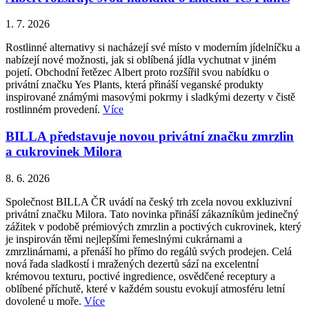
1. 7. 2026
Rostlinné alternativy si nacházejí své místo v moderním jídelníčku a
nabízejí nové možnosti, jak si oblíbená jídla vychutnat v jiném
pojetí. Obchodní řetězec Albert proto rozšířil svou nabídku o
privátní značku Yes Plants, která přináší veganské produkty
inspirované známými masovými pokrmy i sladkými dezerty v čistě
rostlinném provedení.
Více
BILLA představuje novou privátní značku zmrzlin
a cukrovinek Milora
8. 6. 2026
Společnost BILLA ČR uvádí na český trh zcela novou exkluzivní
privátní značku Milora. Tato novinka přináší zákazníkům jedinečný
zážitek v podobě prémiových zmrzlin a poctivých cukrovinek, který
je inspirován těmi nejlepšími řemeslnými cukrárnami a
zmrzlinárnami, a přenáší ho přímo do regálů svých prodejen. Celá
nová řada sladkostí i mražených dezertů sází na excelentní
krémovou texturu, poctivé ingredience, osvědčené receptury a
oblíbené příchutě, které v každém soustu evokují atmosféru letní
dovolené u moře.
Více