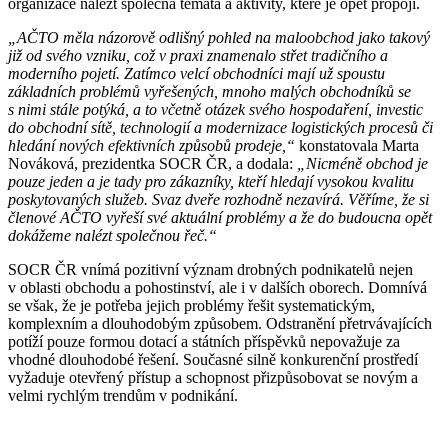
organizace nalézt společná témata a aktivity, které je opět propojí.
„AČTO měla názorově odlišný pohled na maloobchod jako takový
již od svého vzniku, což v praxi znamenalo střet tradičního a
moderního pojetí. Zatímco velcí obchodníci mají už spoustu
základních problémů vyřešených, mnoho malých obchodníků se
s nimi stále potýká, a to včetně otázek svého hospodaření, investic
do obchodní sítě, technologií a modernizace logistických procesů či
hledání nových efektivních způsobů prodeje,“
konstatovala Marta
Nováková, prezidentka SOCR ČR, a dodala:
„Nicméně obchod je
pouze jeden a je tady pro zákazníky, kteří hledají vysokou kvalitu
poskytovaných služeb. Svaz dveře rozhodně nezavírá. Věříme, že si
členové AČTO vyřeší své aktuální problémy a že do budoucna opět
dokážeme nalézt společnou řeč.“
SOCR ČR vnímá pozitivní význam drobných podnikatelů nejen
v oblasti obchodu a pohostinství, ale i v dalších oborech. Domnívá
se však, že je potřeba jejich problémy řešit systematickým,
komplexním a dlouhodobým způsobem. Odstranění přetrvávajících
potíží pouze formou dotací a státních příspěvků nepovažuje za
vhodné dlouhodobé řešení. Současné silně konkurenční prostředí
vyžaduje otevřený přístup a schopnost přizpůsobovat se novým a
velmi rychlým trendům v podnikání.