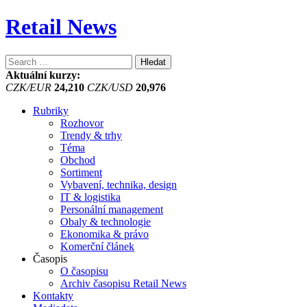
Retail News
Vyhledávání
Aktuální kurzy:
CZK/EUR
24,210
CZK/USD
20,976
Rubriky
Rozhovor
Trendy & trhy
Téma
Obchod
Sortiment
Vybavení, technika, design
IT & logistika
Personální management
Obaly & technologie
Ekonomika & právo
Komerční článek
Časopis
O časopisu
Archiv časopisu Retail News
Kontakty