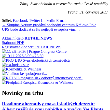
Zdroj: Svaz obchodu a cestovního ruchu České republiky
Praha, 31. července 2017
Sdílet:
Facebook
Twitter
LinkedIn
E-mail
Navigace
← Skupina Aerium prodává obchodní centrum Královo Pole
UPS bude dodávat světu nejlepší evropská vína →
pro
příspěvek
Aktuální číslo
RETAIL NEWS
Stáhnout PDF
Registrovat k odběru RETAIL NEWS
Novinky na trhu
Rostlinné alternativy masa i sladkých dezertů:
Albert rozšiřuje svou nabídku o značku Yes Plants