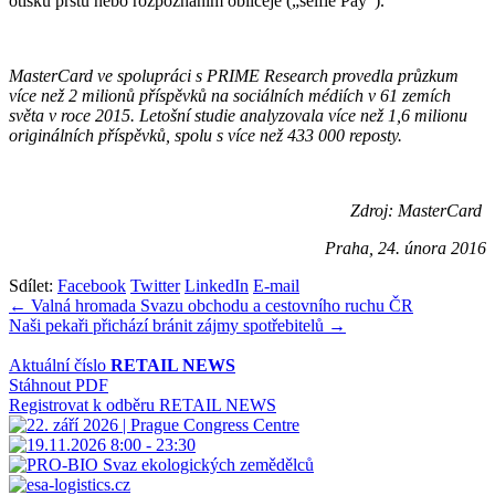
otisků prstů nebo rozpoznáním obličeje („selfie Pay“).
MasterCard ve spolupráci s PRIME Research provedla průzkum
více než 2 milionů příspěvků na sociálních médiích v 61 zemích
světa v roce 2015. Letošní studie analyzovala více než 1,6 milionu
originálních příspěvků, spolu s více než 433 000 reposty.
Zdroj: MasterCard
Praha, 24. února 2016
Sdílet:
Facebook
Twitter
LinkedIn
E-mail
Navigace
← Valná hromada Svazu obchodu a cestovního ruchu ČR
Naši pekaři přichází bránit zájmy spotřebitelů →
pro
příspěvek
Aktuální číslo
RETAIL NEWS
Stáhnout PDF
Registrovat k odběru RETAIL NEWS