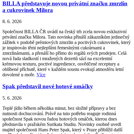
BILLA představuje novou privátní značku zmrzlin
a cukrovinek Milora
8. 6. 2026
Společnost BILLA ČR uvádí na český trh zcela novou exkluzivní
privátní značku Milora. Tato novinka přináší zákazníkům jedinečný
zážitek v podobě prémiových zmrzlin a poctivých cukrovinek, který
je inspirován těmi nejlepšími řemeslnými cukrárnami a
zmrzlinárnami, a přenáší ho přímo do regálů svých prodejen. Celá
nová řada sladkostí i mražených dezertů sází na excelentní
krémovou texturu, poctivé ingredience, osvědčené receptury a
oblíbené příchutě, které v každém soustu evokují atmosféru letní
dovolené u moře.
Více
Spak představil nové hotové omáčky
5. 6. 2026
Teplé jídlo během několika minut, bez složité přípravy a bez
nutnosti dochucování. Právě na tuto potřebu reaguje rodinná
společnost Spak novou řadou hotových omáček, kterou dnes
představila v pražském Surikata Studiu. Novinky osobně uvedl
majitel společnosti Hans Peter Spak, který v Praze přiblížil další