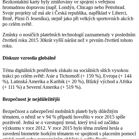
Bezkontaktní karty byly zmiňovány ve spojení s veřejnou
hromadnou dopravou (např. Londýn, Chicago nebo Petrohrad.
Svoje projekty už má ale i Česká republika, například v Liberci,
Brně, Plzni či Jeseníku), stejně jako při velkých sportovních akcích
po celém světě.
Zmínky o nosičích platebních technologií zaznamenaly v posledním
čtvrtletí roku 2015 30krát vyšší nárůst než v prvním čtvrtletí tohoto
roku.
Diskuze vzrostla globálně
Téma digitálních peněženek získalo na sociálních sítích vysokou
trakci po celém světě: Asie a Tichomoří (+ 159 %), Evropa (+ 144
%), Latinská Amerika a Karibik (+ 20 %), Blízký východ a Afrika
(+ 111 %) a Severní Amerika (+ 519 %).
Bezpečnost je nejdůležitější
Bezpečnost a zabezpečení mobilních plateb byly důležitým
tématem, o němž se v 94 % případů hovořilo v roce 2015 spíše
pozitivně. Jedná se o vzestupný trend, který trvá od začátku
výzkumu v roce 2012. V roce 2015 bylo téma zrušení hesla a
zavedení biometrie horkým tématem ve spojitosti s placením pomocí