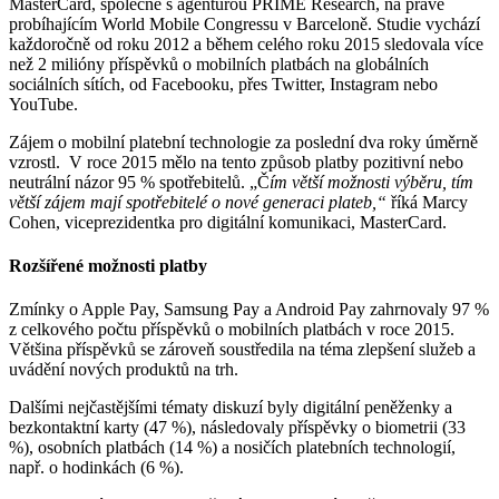
MasterCard, společně s agenturou PRIME Research, na právě
probíhajícím World Mobile Congressu v Barceloně. Studie vychází
každoročně od roku 2012 a během celého roku 2015 sledovala více
než 2 milióny příspěvků o mobilních platbách na globálních
sociálních sítích, od Facebooku, přes Twitter, Instagram nebo
YouTube.
Zájem o mobilní platební technologie za poslední dva roky úměrně
vzrostl. V roce 2015 mělo na tento způsob platby pozitivní nebo
neutrální názor 95 % spotřebitelů. „Č
ím větší možnosti výběru, tím
větší zájem mají spotřebitelé o nové generaci plateb,“
říká Marcy
Cohen, viceprezidentka pro digitální komunikaci, MasterCard.
Rozšířené možnosti platby
Zmínky o Apple Pay, Samsung Pay a Android Pay zahrnovaly 97 %
z celkového počtu příspěvků o mobilních platbách v roce 2015.
Většina příspěvků se zároveň soustředila na téma zlepšení služeb a
uvádění nových produktů na trh.
Dalšími nejčastějšími tématy diskuzí byly digitální peněženky a
bezkontaktní karty (47 %), následovaly příspěvky o biometrii (33
%), osobních platbách (14 %) a nosičích platebních technologií,
např. o hodinkách (6 %).