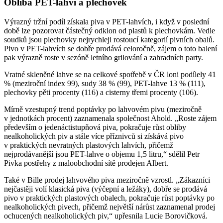
Obliba PET-lahví a plechovek
Výrazný tržní podíl získala piva v PET-lahvích, i když v poslední
době lze pozorovat částečný odklon od plastů k plechovkám. Vedle
soudků jsou plechovky nejrychleji rostoucí kategorií pivních obalů.
Pivo v PET-lahvích se dobře prodává celoročně, zájem o toto balení
pak výrazně roste v sezóně letního grilování a zahradních party.
Vratné skleněné lahve se na celkové spotřebě v ČR loni podílely 41
% (meziroční index 99), sudy 38 % (99), PET-lahve 13 % (111),
plechovky pěti procenty (116) a cisterny třemi procenty (106).
Mírně vzestupný trend poptávky po lahvovém pivu (meziročně
v jednotkách procent) zaznamenala společnost Ahold. „Roste zájem
především o jedenáctistupňová piva, pokračuje růst obliby
nealkoholických piv a stále více příznivců si získává pivo
v praktických nevratných plastových lahvích, přičemž
nejprodávanější jsou PET-lahve o objemu 1,5 litru,“ sdělil Petr
Pivka postřehy z maloobchodní sítě prodejen Albert.
Také v Bille prodej lahvového piva meziročně vzrostl. „Zákazníci
nejčastěji volí klasická piva (výčepní a ležáky), dobře se prodává
pivo v praktických plastových obalech, pokračuje růst poptávky po
nealkoholických pivech, přičemž největší nárůst zaznamenal prodej
ochucených nealkoholických piv,“ upřesnila Lucie Borovičková.