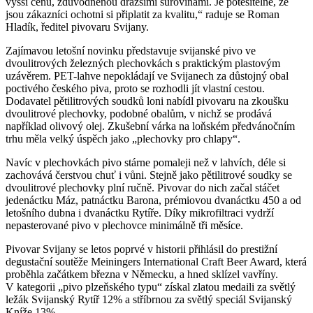
vyšší cenu, zdůvodněnou dražšími surovinami. Je potěšitelné, že
jsou zákazníci ochotni si připlatit za kvalitu,“ raduje se Roman
Hladík, ředitel pivovaru Svijany.
Zajímavou letošní novinku představuje svijanské pivo ve
dvoulitrových železných plechovkách s praktickým plastovým
uzávěrem. PET-lahve nepokládají ve Svijanech za důstojný obal
poctivého českého piva, proto se rozhodli jít vlastní cestou.
Dodavatel pětilitrových soudků loni nabídl pivovaru na zkoušku
dvoulitrové plechovky, podobné obalům, v nichž se prodává
například olivový olej. Zkušební várka na loňském předvánočním
trhu měla velký úspěch jako „plechovky pro chlapy“.
Navíc v plechovkách pivo stárne pomaleji než v lahvích, déle si
zachovává čerstvou chuť i vůni. Stejně jako pětilitrové soudky se
dvoulitrové plechovky plní ručně. Pivovar do nich začal stáčet
jedenáctku Máz, patnáctku Barona, prémiovou dvanáctku 450 a od
letošního dubna i dvanáctku Rytíře. Díky mikrofiltraci vydrží
nepasterované pivo v plechovce minimálně tři měsíce.
Pivovar Svijany se letos poprvé v historii přihlásil do prestižní
degustační soutěže Meiningers International Craft Beer Award, která
proběhla začátkem března v Německu, a hned sklízel vavříny.
V kategorii „pivo plzeňského typu“ získal zlatou medaili za světlý
ležák Svijanský Rytíř 12% a stříbrnou za světlý speciál Svijanský
Kníže 13%.