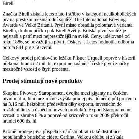
Birell.
Značka Birell získala letos zlato i stříbro v kategorii nealkoholických
piv na prestižní mezinárodní soutěži The International Brewing
Awards ve Velké Británii. První místo obsadila polotmavá varianta
Birellu, druhou příčku pak Birell Světlý. Britská pivní soutěž je
nejstarší a patří mezi nejprestižnější na světě. Ceny, udělované od
roku 1886, se považují za pivní „Oskary“. Letos hodnotila odborná
porota 841 piv z 50 zemí.
Celkový prodej prémiového ležáku Pilsner Urquell poprvé v historii
překonal hranici 2 mil. hl, export nejznámější české pivní značky
meziročně vzrostl o čtyři procenta.
Prodej stimulují nové produkty
Skupina Pivovary Staropramen, dvojka mezi giganty na českém
pivním trhu, loni meziročně zvýšila prodej piva téměř o půl procenta
na 3,16 mil. hektolitrů především díky exportu, investicím do
rozšíření linky a úspěchu nových produktů. Export Staropramenu
vzrostl o zhruba 8 % a poprvé od krizového roku 2009 překročil
hranici 600 tis. hl.
Kromě prodeje piva přispěla k nárůstu obratu také distribuce
populárního britského cideru Carling. Velkou oblibu si získala