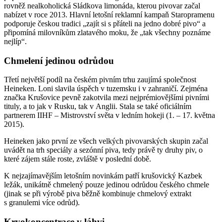
rovněž nealkoholická Sládkova limonáda, kterou pivovar začal
nabízet v roce 2013. Hlavní letošní reklamní kampaň Staropramenu
podporuje českou tradici „zajít si s přáteli na jedno dobré pivo“ a
připomíná milovníkům zlatavého moku, že „tak všechny poznáme
nejlíp“.
Chmelení jedinou odrůdou
Třetí největší podíl na českém pivním trhu zaujímá společnost
Heineken. Loni slavila úspěch v tuzemsku i v zahraničí. Zejména
značka Krušovice pevně zakotvila mezi nejprémiovějšími pivními
tituly, a to jak v Rusku, tak v Anglii. Stala se také oficiálním
partnerem IIHF – Mistrovství světa v ledním hokeji (1. – 17. května
2015).
Heineken jako první ze všech velkých pivovarských skupin začal
uvádět na trh speciály a sezónní piva, tedy právě ty druhy piv, o
které zájem stále roste, zvláště v poslední době.
K nejzajímavějším letošním novinkám patří krušovický Kazbek
ležák, unikátně chmelený pouze jedinou odrůdou českého chmele
(jinak se při výrobě piva běžně kombinuje chmelový extrakt
s granulemi více odrůd).
Kryokoncentrace v láhvi