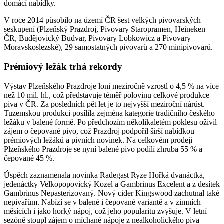
domácí nabídky.
V roce 2014 působilo na území ČR šest velkých pivovarských
seskupení (Plzeňský Prazdroj, Pivovary Staropramen, Heineken
ČR, Budějovický Budvar, Pivovary Lobkowicz a Pivovary
Moravskoslezské), 29 samostatných pivovarů a 270 minipivovarů.
Prémiový ležák trhá rekordy
Výstav Plzeňského Prazdroje loni meziročně vzrostl o 4,5 % na více
než 10 mil. hl., což představuje téměř polovinu celkové produkce
piva v ČR. Za posledních pět let je to nejvyšší meziroční nárůst.
Tuzemskou produkci posílila zejména kategorie tradičního českého
ležáku v balené formě. Po předchozím několikaletém poklesu oživil
zájem o čepované pivo, což Prazdroj podpořil širší nabídkou
prémiových ležáků a pivních novinek. Na celkovém prodeji
Plzeňského Prazdroje se nyní balené pivo podílí zhruba 55 % a
čepované 45 %.
Úspěch zaznamenala novinka Radegast Ryze Hořká dvanáctka,
jedenáctky Velkopopovický Kozel a Gambrinus Excelent a z desítek
Gambrinus Nepasterizovaný. Nový cider Kingswood zachutnal také
nepivařům. Nabízí se v balené i čepované variantě a v zimních
měsících i jako horký nápoj, což jeho popularitu zvyšuje. V letní
sezóně stoupl zájem o míchané nápoje z nealkoholického piva