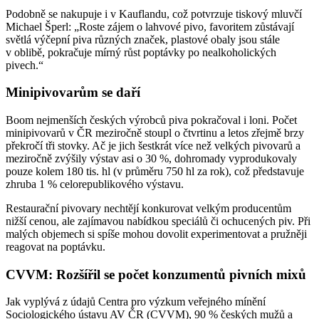
Podobně se nakupuje i v Kauflandu, což potvrzuje tiskový mluvčí
Michael Šperl: „Roste zájem o lahvové pivo, favoritem zůstávají
světlá výčepní piva různých značek, plastové obaly jsou stále
v oblibě, pokračuje mírný růst poptávky po nealkoholických
pivech.“
Minipivovarům se daří
Boom nejmenších českých výrobců piva pokračoval i loni. Počet
minipivovarů v ČR meziročně stoupl o čtvrtinu a letos zřejmě brzy
překročí tři stovky. Ač je jich šestkrát více než velkých pivovarů a
meziročně zvýšily výstav asi o 30 %, dohromady vyprodukovaly
pouze kolem 180 tis. hl (v průměru 750 hl za rok), což představuje
zhruba 1 % celorepublikového výstavu.
Restaurační pivovary nechtějí konkurovat velkým producentům
nižší cenou, ale zajímavou nabídkou speciálů či ochucených piv. Při
malých objemech si spíše mohou dovolit experimentovat a pružněji
reagovat na poptávku.
CVVM: Rozšířil se počet konzumentů pivních mixů
Jak vyplývá z údajů Centra pro výzkum veřejného mínění
Sociologického ústavu AV ČR (CVVM), 90 % českých mužů a