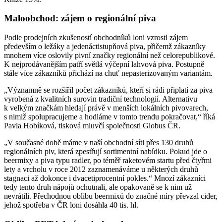
Maloobchod: zájem o regionální piva
Podle prodejních zkušeností obchodníků loni vzrostl zájem
především o ležáky a jedenáctistupňová piva, přičemž zákazníky
mnohem více oslovily pivní značky regionální než celorepublikové.
K nejprodávanějším patří světlá výčepní lahvová piva. Postupně
stále více zákazníků přichází na chuť nepasterizovaným variantám.
„Významně se rozšířil počet zákazníků, kteří si rádi připlatí za piva
vyrobená z kvalitních surovin tradiční technologií. Alternativu
k velkým značkám hledají právě v menších lokálních pivovarech,
s nimiž spolupracujeme a hodláme v tomto trendu pokračovat,“ říká
Pavla Hobíková, tisková mluvčí společnosti Globus ČR.
„V současné době máme v naší obchodní síti přes 130 druhů
regionálních piv, která zpestřují sortimentní nabídku. Pokud jde o
beermixy a piva typu radler, po téměř raketovém startu před čtyřmi
lety a vrcholu v roce 2012 zaznamenáváme u některých druhů
stagnaci až dokonce i dvacetiprocentní pokles.“ Mnozí zákazníci
tedy tento druh nápojů ochutnali, ale opakovaně se k nim už
nevrátili. Přechodnou oblibu beermixů do značné míry převzal cider,
jehož spotřeba v ČR loni dosáhla 40 tis. hl.