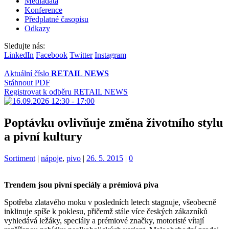
Mediadata
Konference
Předplatné časopisu
Odkazy
Sledujte nás:
LinkedIn
Facebook
Twitter
Instagram
Aktuální číslo
RETAIL NEWS
Stáhnout PDF
Registrovat k odběru RETAIL NEWS
Poptávku ovlivňuje změna životního stylu
a pivní kultury
Kategorie:
Štítky:
Sortiment
|
nápoje
,
pivo
|
26. 5. 2015
|
0
Trendem jsou pivní speciály a prémiová piva
Spotřeba zlatavého moku v posledních letech stagnuje, všeobecně
inklinuje spíše k poklesu, přičemž stále více českých zákazníků
vyhledává ležáky, speciály a prémiové značky, motoristé vítají