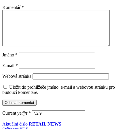
Komentář
*
Jméno
*
E-mail
*
Webová stránka
Uložit do prohlížeče jméno, e-mail a webovou stránku pro
budoucí komentáře.
Current ye@r
*
Aktuální číslo
RETAIL NEWS