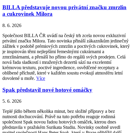
BILLA představuje novou privátní značku zmrzlin
a cukrovinek Milora
8. 6. 2026
Společnost BILLA ČR uvádí na český trh zcela novou exkluzivní
privátní značku Milora. Tato novinka přináší zákazníkům jedinečný
zážitek v podobě prémiových zmrzlin a poctivých cukrovinek, který
je inspirován těmi nejlepšími řemeslnými cukrárnami a
zmrzlinárnami, a přenáší ho přímo do regálů svých prodejen. Celá
nová řada sladkostí i mražených dezertů sází na excelentní
krémovou texturu, poctivé ingredience, osvědčené receptury a
oblíbené příchutě, které v každém soustu evokují atmosféru letní
dovolené u moře.
Více
Spak představil nové hotové omáčky
5. 6. 2026
Teplé jídlo během několika minut, bez složité přípravy a bez
nutnosti dochucování. Právě na tuto potřebu reaguje rodinná
společnost Spak novou řadou hotových omáček, kterou dnes
představila v pražském Surikata Studiu. Novinky osobně uvedl
majitel společnosti Hans Peter Spak, který v Praze přiblížil další