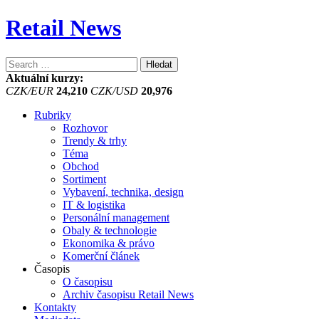
Retail News
Vyhledávání
Aktuální kurzy:
CZK/EUR
24,210
CZK/USD
20,976
Rubriky
Rozhovor
Trendy & trhy
Téma
Obchod
Sortiment
Vybavení, technika, design
IT & logistika
Personální management
Obaly & technologie
Ekonomika & právo
Komerční článek
Časopis
O časopisu
Archiv časopisu Retail News
Kontakty