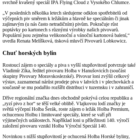
svrchně kvašený speciál IPA Flying Cloud z Vysokého Chlumce.
„V posledních několika letech sledujeme odklon spotřebitelů od
výčepních piv směrem k ležákům a hlavně ke speciálním či jinak
zajímavým (u nás často netradičním) pivům. Pokračuje růst
poptávky po kartonech s různými výrobky našich pivovarů.
Populární jsou zejména velikonoční a vánoční kartonová balení,“
uvedla Renata Melíšková, tisková mluvčí Pivovarů Lobkowicz.
Chuť horských bylin
Rostoucí zájem o speciály a piva s vyšší stupňovitostí potvrzuje také
Vladimír Zíka, ředitel pivovaru Holba v Hanušovicích (součást
skupiny Pivovary Moravskoslezské). Pivovar loni zvýšil celkový
výstav, zaznamenal nárůst prodeje piva v lahvích i v plechovkách a
současně se mu podařilo rozšířit distribuci v tuzemsku i v zahraničí.
Dříve regionální značka dnes obchodně pokrývá celou republiku a
„ryzí pivo z hor“ se těší velké oblibě. Vlajkovou lodí značky je
světlá výčepní Holba Šerák, roste zájem o ležák Holba Premium,
ochucenou Holbu i limitované speciály, které se vaří při
výjimečných událostech. Například loni u příležitosti 140. výročí
založení pivovaru vznikl Holba Výroční Speciál 140.
Novinkou s nižší stupňovitostí je ochucená Holba Horské byliny,