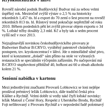
Rovněž národní podnik Budějovický Budvar má za sebou velmi
úspěšný rok. Meziročně zvýšil výstav o 2,5 % na historicky
rekordních 1,457 tis. hl a export do 70 zemí o šest procent na rovněž
rekordních 813 tis. hl. Růstový trend pokračuje nepřetržitě od roku
2010. Během posledních pěti let zvýšil pivovar objem exportu o 34
%. Loňské tržby dosáhly 2,3 mld. Kč a byly tak o sedm procent
vyšší než v roce 2013.
Nejzajímavější novinkou českobudějovického pivovaru je
Budweiser Budvar B:CRYO, vyráběný patentově chráněným
postupem, tzv. kryokoncentrací v láhvi. Jde o mimořádně silné pivo,
které si konzument „doladí“ sám přímo na stole ve vybraných
restauracích se speciálním výčepním zařízením. Po načepování má
B:CRYO stupňovitost přibližně 40, hořkost asi 60 a obsah alkoholu
kolem 21 %.
Sezónní nabídka v kartonu
Mezi jednotlivými značkami Pivovarů Lobkowicz se loni nejlépe
prodával prémiový ležák Lobkowicz, dále tradiční česká piva
Klášter a Rychtář. Velmi dobře si vedly také čtyři loňské novinky:
ležák Matouš z Černé Hory, Respekt z Uherského Brodu, Rychtář
Fojt nefiltrovaný z Pivovaru Rychtář a v neposlední řadě polotmavý