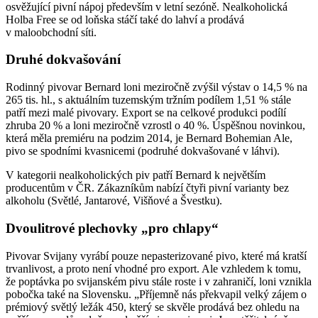
osvěžující pivní nápoj především v letní sezóně. Nealkoholická
Holba Free se od loňska stáčí také do lahví a prodává
v maloobchodní síti.
Druhé dokvašování
Rodinný pivovar Bernard loni meziročně zvýšil výstav o 14,5 % na
265 tis. hl., s aktuálním tuzemským tržním podílem 1,51 % stále
patří mezi malé pivovary. Export se na celkové produkci podílí
zhruba 20 % a loni meziročně vzrostl o 40 %. Úspěšnou novinkou,
která měla premiéru na podzim 2014, je Bernard Bohemian Ale,
pivo se spodními kvasnicemi (podruhé dokvašované v láhvi).
V kategorii nealkoholických piv patří Bernard k největším
producentům v ČR. Zákazníkům nabízí čtyři pivní varianty bez
alkoholu (Světlé, Jantarové, Višňové a Švestku).
Dvoulitrové plechovky „pro chlapy“
Pivovar Svijany vyrábí pouze nepasterizované pivo, které má kratší
trvanlivost, a proto není vhodné pro export. Ale vzhledem k tomu,
že poptávka po svijanském pivu stále roste i v zahraničí, loni vznikla
pobočka také na Slovensku. „Příjemně nás překvapil velký zájem o
prémiový světlý ležák 450, který se skvěle prodává bez ohledu na