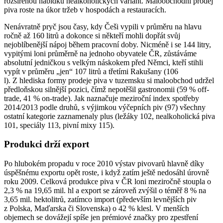
rozšířenou nabídku nealkoholických variant. Maloobchodní prodej
piva roste na úkor tržeb v hospodách a restauracích.
Nenávratně pryč jsou časy, kdy Češi vypili v průměru na hlavu
ročně až 160 litrů a dokonce si někteří mohli dopřát svůj
nejoblíbenější nápoj během pracovní doby. Nicméně i se 144 litry,
vypitými loni průměrně na jednoho obyvatele ČR, zůstáváme
absolutní jedničkou s velkým náskokem před Němci, kteří stihli
vypít v průměru „jen“ 107 litrů a třetími Rakušany (106
l). Z hlediska formy prodeje piva v tuzemsku si maloobchod udržel
předloňskou silnější pozici, čímž nepotěšil gastronomii (59 % off-
trade, 41 % on-trade). Jak naznačuje meziroční index spotřeby
2014/2013 podle druhů, s výjimkou výčepních piv (97) všechny
ostatní kategorie zaznamenaly plus (ležáky 102, nealkoholická piva
101, speciály 113, pivní mixy 115).
Produkci drží export
Po hlubokém propadu v roce 2010 výstav pivovarů hlavně díky
úspěšnému exportu opět roste, i když zatím ještě nedosáhl úrovně
roku 2009. Celková produkce piva v ČR loni meziročně stoupla o
2,3 % na 19,65 mil. hl a export se zároveň zvýšil o téměř 8 % na
3,65 mil. hektolitrů, zatímco import (především levnějších piv
z Polska, Maďarska či Slovenska) o 42 % klesl. V menších
objemech se dovážejí spíše jen prémiové značky pro zpestření