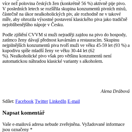
více než polovina českých žen (konkrétně 56 %) aktivně pije pivo.
V posledních letech se rozšířila skupina konzumentů pivních mixů,
částečně na úkor nealkoholických piv, ale rozhodně ne v takové
míře, aby ohrozila výsostné postavení klasického piva jako tradičně
nejoblíbenějšího nápoje v Česku.
Podle zjištění CVVM si muži nejraději zajdou na pivo do hospody,
zatímco ženy dávají přednost kavárnám a restauracím. Skupinu
nejpilnějších konzumentů piva tvoří muži ve věku 45-59 let (93 %) a
kupodivu spíše mladší ženy ve věku 30-44 let (62
%). Nealkoholické pivo však pro většinu konzumentů není
automatickou náhradou klasické varianty s alkoholem.
Alena Drábová
Sdílet:
Facebook
Twitter
LinkedIn
E-mail
Napsat komentář
Vaše e-mailová adresa nebude zveřejněna.
Vyžadované informace
jsou označeny
*