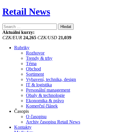
Retail News
Vyhledávání
Aktuální kurzy:
CZK/EUR
24,265
CZK/USD
21,039
Rubriky
Rozhovor
Trendy & trhy
Téma
Obchod
Sortiment
Vybavení, technika, design
IT & logistika
Personální management
Obaly & technologie
Ekonomika & právo
Komerční článek
Časopis
O časopisu
Archiv časopisu Retail News
Kontakty