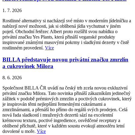
1. 7. 2026
Rostlinné alternativy si nacházejí své místo v moderním jídelníčku a
nabízejí nové možnosti, jak si oblíbená jídla vychutnat v jiném
pojetí. Obchodní řetězec Albert proto rozšířil svou nabídku o
privátní značku Yes Plants, která přináší veganské produkty
inspirované známými masovými pokrmy i sladkými dezerty v čistě
rostlinném provedení.
Více
BILLA představuje novou privátní značku zmrzlin
a cukrovinek Milora
8. 6. 2026
Společnost BILLA ČR uvádí na český trh zcela novou exkluzivní
privátní značku Milora. Tato novinka přináší zákazníkům jedinečný
zážitek v podobě prémiových zmrzlin a poctivých cukrovinek, který
je inspirován těmi nejlepšími řemeslnými cukrárnami a
zmrzlinárnami, a přenáší ho přímo do regálů svých prodejen. Celá
nová řada sladkostí i mražených dezertů sází na excelentní
krémovou texturu, poctivé ingredience, osvědčené receptury a
oblíbené příchutě, které v každém soustu evokují atmosféru letní
dovolené u moře.
Více