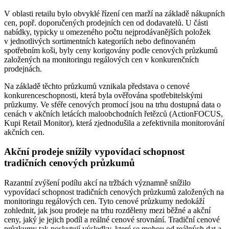
V oblasti retailu bylo obvyklé řízení cen marží na základě nákupních
cen, popř. doporučených prodejních cen od dodavatelů. U části
nabídky, typicky u omezeného počtu nejprodávanějších položek
v jednotlivých sortimentních kategoriích nebo definovaném
spotřebním koši, byly ceny korigovány podle cenových průzkumů
založených na monitoringu regálových cen v konkurenčních
prodejnách.
Na základě těchto průzkumů vznikala představa o cenové
konkurenceschopnosti, která byla ověřována spotřebitelskými
průzkumy. Ve sféře cenových promocí jsou na trhu dostupná data o
cenách v akčních letácích maloobchodních řetězců (ActionFOCUS,
Kupi Retail Monitor), která zjednodušila a zefektivnila monitorování
akčních cen.
Akční prodeje snížily vypovídací schopnost
tradičních cenových průzkumů
Razantní zvýšení podílu akcí na tržbách významně snížilo
vypovídací schopnost tradičních cenových průzkumů založených na
monitoringu regálových cen. Tyto cenové průzkumy nedokáží
zohlednit, jak jsou prodeje na trhu rozděleny mezi běžné a akční
ceny, jaký je jejich podíl a reálné cenové srovnání. Tradiční cenové
průzkumy tak poskytují výsledky, které se mohou od reálných dat a