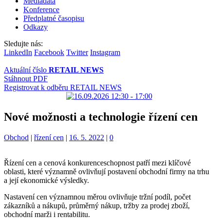
Mediadata
Konference
Předplatné časopisu
Odkazy
Sledujte nás:
LinkedIn
Facebook
Twitter
Instagram
Aktuální číslo
RETAIL NEWS
Stáhnout PDF
Registrovat k odběru RETAIL NEWS
Nové možnosti a technologie řízení cen
Kategorie:
Štítky:
Obchod
|
řízení cen
|
16. 5. 2022
|
0
Řízení cen a cenová konkurenceschopnost patří mezi klíčové
oblasti, které významně ovlivňují postavení obchodní firmy na trhu
a její ekonomické výsledky.
Nastavení cen významnou měrou ovlivňuje tržní podíl, počet
zákazníků a nákupů, průměrný nákup, tržby za prodej zboží,
obchodní marži i rentabilitu.