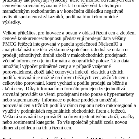
cenového srovnání významně lišit. To může vést k chybným
manažerským rozhodnutím a v konečném důsledku negativně
ovlivnit spokojenost zákazníků, podíl na trhu i ekonomické
výsledky.
Velkou příležitost pro inovace a posun v oblasti řízení cen a zlepšení
cenové konkurenceschopnosti představují prodejní data většiny
FMCG řetězců integrovaná v panelu společnosti NielsenIQ a
analytické nástroje této výzkumné společnosti. Jedná se o data o
prodeji jednotlivých druhů zboží v maloobchodních prodejnách
včetně informace o jejím formátu a geografické poloze. Tato data
umožňují výpočet průměrné ceny a v případě vzájemné
porovnatelnosti zboží také cenových indexů, elasticit a tržních
podílů. Srovnání je možné na úrovni běžných cen, akčních cen i
celkového porovnání, které vychází z podílu prodejů za běžné a
akční ceny. Díky informacím o formátu prodejen lze jednotlivá
srovnání provádět se všemi prodejnami nebo pouze s hypermarkety
nebo supermarkety. Informace o poloze prodejen umožňují
porovnání cen a tržních podílů v rámci regionu nebo mikroregionů a
využití v podmínkách regionálních obchodních firem a řetězců.
Veškerá srovnání lze provádět na úrovni jednotlivého zboží, značky
nebo sortimentní kategorie. To vše společně přináší zcela novou
dimenzi pohledu na trh a řízení cen.