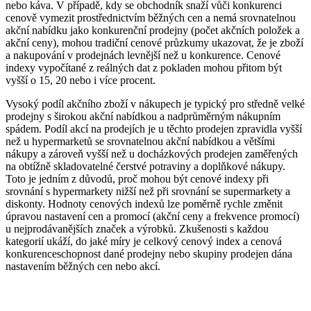
nebo káva. V případě, kdy se obchodník snaží vůči konkurenci
cenově vymezit prostřednictvím běžných cen a nemá srovnatelnou
akční nabídku jako konkurenční prodejny (počet akčních položek a
akční ceny), mohou tradiční cenové průzkumy ukazovat, že je zboží
a nakupování v prodejnách levnější než u konkurence. Cenové
indexy vypočítané z reálných dat z pokladen mohou přitom být
vyšší o 15, 20 nebo i více procent.
Vysoký podíl akčního zboží v nákupech je typický pro středně velké
prodejny s širokou akční nabídkou a nadprůměrným nákupním
spádem. Podíl akcí na prodejích je u těchto prodejen zpravidla vyšší
než u hypermarketů se srovnatelnou akční nabídkou a většími
nákupy a zároveň vyšší než u docházkových prodejen zaměřených
na obtížně skladovatelné čerstvé potraviny a doplňkové nákupy.
Toto je jedním z důvodů, proč mohou být cenové indexy při
srovnání s hypermarkety nižší než při srovnání se supermarkety a
diskonty. Hodnoty cenových indexů lze poměrně rychle změnit
úpravou nastavení cen a promocí (akční ceny a frekvence promocí)
u nejprodávanějších značek a výrobků. Zkušenosti s každou
kategorií ukáží, do jaké míry je celkový cenový index a cenová
konkurenceschopnost dané prodejny nebo skupiny prodejen dána
nastavením běžných cen nebo akcí.