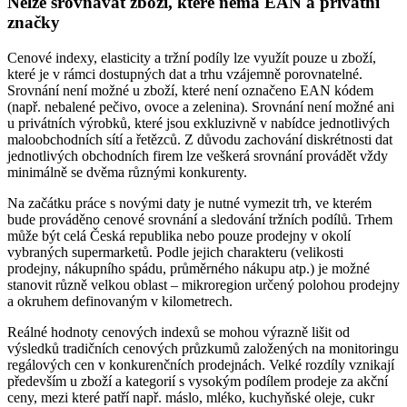
Nelze srovnávat zboží, které nemá EAN a privátní
značky
Cenové indexy, elasticity a tržní podíly lze využít pouze u zboží,
které je v rámci dostupných dat a trhu vzájemně porovnatelné.
Srovnání není možné u zboží, které není označeno EAN kódem
(např. nebalené pečivo, ovoce a zelenina). Srovnání není možné ani
u privátních výrobků, které jsou exkluzivně v nabídce jednotlivých
maloobchodních sítí a řetězců. Z důvodu zachování diskrétnosti dat
jednotlivých obchodních firem lze veškerá srovnání provádět vždy
minimálně se dvěma různými konkurenty.
Na začátku práce s novými daty je nutné vymezit trh, ve kterém
bude prováděno cenové srovnání a sledování tržních podílů. Trhem
může být celá Česká republika nebo pouze prodejny v okolí
vybraných supermarketů. Podle jejich charakteru (velikosti
prodejny, nákupního spádu, průměrného nákupu atp.) je možné
stanovit různě velkou oblast – mikroregion určený polohou prodejny
a okruhem definovaným v kilometrech.
Reálné hodnoty cenových indexů se mohou výrazně lišit od
výsledků tradičních cenových průzkumů založených na monitoringu
regálových cen v konkurenčních prodejnách. Velké rozdíly vznikají
především u zboží a kategorií s vysokým podílem prodeje za akční
ceny, mezi které patří např. máslo, mléko, kuchyňské oleje, cukr