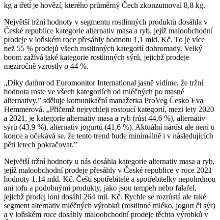
kg a třetí je hovězí, kterého průměrný Čech zkonzumoval 8,8 kg.
Největší tržní hodnoty v segmentu rostlinných produktů dosáhla v
České republice kategorie alternativ masa a ryb, jejíž maloobchodní
prodeje v loňském roce přesáhly hodnotu 1,1 mld. Kč. To je více
než 55 % prodejů všech rostlinných kategorií dohromady. Velký
boom zažívá také kategorie rostlinných sýrů, jejichž prodeje
meziročně vzrostly o 44 %.
„Díky datům od Euromonitor International jasně vidíme, že tržní
hodnota roste ve všech kategoriích od mléčných po masné
alternativy,” sděluje komunikační manažerka ProVeg Česko Eva
Hemmerová. „Přičemž nejrychleji rostoucí kategorií, mezi lety 2020
a 2021, je kategorie alternativ masa a ryb (růst 44,6 %), alternativ
sýrů (43,9 %), alternativ jogurtů (41,6 %). Aktuální nárůst ale není u
konce a očekává se, že tento trend bude minimálně i v následujících
pěti letech pokračovat.”
Největší tržní hodnoty u nás dosáhla kategorie alternativ masa a ryb,
jejíž maloobchodní prodeje přesáhly v České republice v roce 2021
hodnoty 1,14 mld. Kč. Čeští spotřebitelé a spotřebitelky nepohrdnou
ani tofu a podobnými produkty, jako jsou tempeh nebo falafel,
jejichž prodej loni dosáhl 264 mil. Kč. Rychle se rozrůstá ale také
segment alternativ mléčných výrobků (rostlinné mléko, jogurt či sýr)
a v loňském roce dosáhly maloobchodní prodeje těchto výrobků v