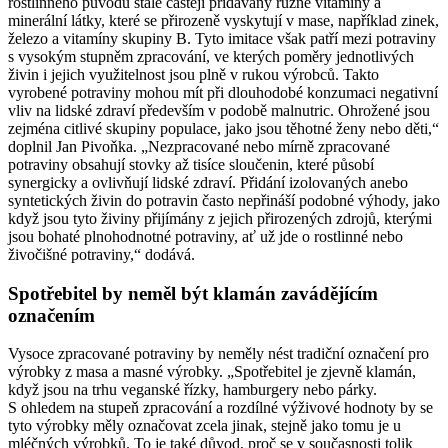
rostlinného původu stále častěji přidávány různé vitamíny a
minerální látky, které se přirozeně vyskytují v mase, například zinek,
železo a vitamíny skupiny B. Tyto imitace však patří mezi potraviny
s vysokým stupněm zpracování, ve kterých poměry jednotlivých
živin i jejich využitelnost jsou plně v rukou výrobců. Takto
vyrobené potraviny mohou mít při dlouhodobé konzumaci negativní
vliv na lidské zdraví především v podobě malnutric. Ohrožené jsou
zejména citlivé skupiny populace, jako jsou těhotné ženy nebo děti,“
doplnil Jan Pivoňka. „Nezpracované nebo mírně zpracované
potraviny obsahují stovky až tisíce sloučenin, které působí
synergicky a ovlivňují lidské zdraví. Přidání izolovaných anebo
syntetických živin do potravin často nepřináší podobné výhody, jako
když jsou tyto živiny přijímány z jejich přirozených zdrojů, kterými
jsou bohaté plnohodnotné potraviny, ať už jde o rostlinné nebo
živočišné potraviny,“ dodává.
Spotřebitel by neměl být klamán zavádějícím
označením
Vysoce zpracované potraviny by neměly nést tradiční označení pro
výrobky z masa a masné výrobky. „Spotřebitel je zjevně klamán,
když jsou na trhu veganské řízky, hamburgery nebo párky.
S ohledem na stupeň zpracování a rozdílné výživové hodnoty by se
tyto výrobky měly označovat zcela jinak, stejně jako tomu je u
mléčných výrobků. To je také důvod, proč se v současnosti tolik