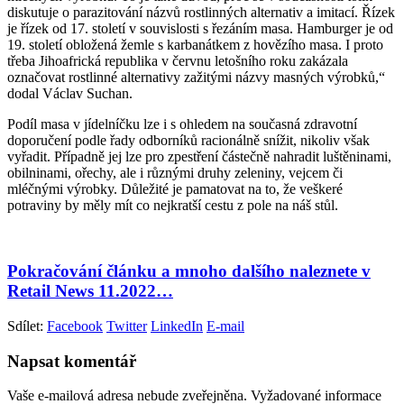
diskutuje o parazitování názvů rostlinných alternativ a imitací. Řízek
je řízek od 17. století v souvislosti s řezáním masa. Hamburger je od
19. století obložená žemle s karbanátkem z hovězího masa. I proto
třeba Jihoafrická republika v červnu letošního roku zakázala
označovat rostlinné alternativy zažitými názvy masných výrobků,“
dodal Václav Suchan.
Podíl masa v jídelníčku lze i s ohledem na současná zdravotní
doporučení podle řady odborníků racionálně snížit, nikoliv však
vyřadit. Případně jej lze pro zpestření částečně nahradit luštěninami,
obilninami, ořechy, ale i různými druhy zeleniny, vejcem či
mléčnými výrobky. Důležité je pamatovat na to, že veškeré
potraviny by měly mít co nejkratší cestu z pole na náš stůl.
Pokračování článku a mnoho dalšího naleznete v
Retail News 11.2022…
Sdílet:
Facebook
Twitter
LinkedIn
E-mail
Napsat komentář
Vaše e-mailová adresa nebude zveřejněna.
Vyžadované informace