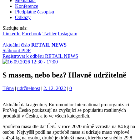
Mediadata
Konference
Předplatné časopisu
Odkazy
Sledujte nás:
LinkedIn
Facebook
Twitter
Instagram
Aktuální číslo
RETAIL NEWS
Stáhnout PDF
Registrovat k odběru RETAIL NEWS
S masem, nebo bez? Hlavně udržitelně
Kategorie:
Štítky:
Téma
|
udržitelnost
|
2. 12. 2022
|
0
Aktuální data agentury Euromonitor International pro organizaci
ProVeg Česko poukazují na zvyšující se popularitu rostlinných
produktů v Česku, a to ve všech kategoriích.
Spotřeba masa dle dat ČSÚ v roce 2020 mírně vzrostla na 84 kg na
osobu. Nejvyšší podíl na spotřebě masa si udržuje maso vepřové
s 43,4 kg na osobu, druhé je drůbeží maso, kterého se snědlo 29,8