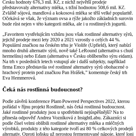
Česku hodnoty 676,3 mil. Kč, z nichž největší prodeje
představovaly alternativy mléka, s tržní hodnotou 508,6 mil. Kč.
Zvláště sójová, mandlová a kokosová mléka se těší velké popularitě.
Očekává se však, že význam ovsa a rýže jakožto základních surovin
bude růst nejen v této kategorii mléka, ale i u rostlinných jogurtů.
„Favoritem vystřelujícím vzhůru jsou však rostlinné alternativy sýrů,
jejichž prodeje mezi lety 2020 a 2021 vzrostly o celých 44 %.
Populární značkou na českém trhu je Violife (Upfield), který nabízí
mnoho druhů alternativ sýrů, nově také LeRound (alternativa s chutí
hermelínu) nebo Edam (alternativa v Česku oblíbeného sýru eidam).
Na trh v posledních letech vstupují ale i další subjekty, například
firma Emco představila své rostlinné alternativy sýrů obohacené o
hrachový protein pod značkou Pan Hrášek,” komentuje český trh
Eva Hemmerová.
Čeká nás rostlinná budoucnost?
Podle závěrů konference Plant-Powered Perspectives 2022, kterou
pořádal v říjnu projekt Rostlinně, nás čeká rostlinná budoucnost.
Jaké rostlinné produkty jsou u spotřebitelů nejúspěšnější? Na to
přinesla odpověď Andrea Vozníková z InsightLabu. Zákazníci si
podle čísel velmi oblíbili rostlinné alternativy mléka a mléčných
výrobků, produkty z této kategorie tvoří asi 80 % celkových prodejů
alternativ. Oproti loňsku už nerostou fermentované nápoje, které loni