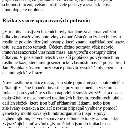
schopnosti učení, většímu růstu celé postavy a svalů, k lepší
imunologické odolnosti.
Rizika vysoce zpracovaných potravin
„V mnohých asijských zemích byly tradičně za alternativní zdroj
bílkovin považovány potraviny získané částečnou izolací bílkovin
rostlinné povahy různými postupy, které známe například pod názvy
tofu, seitan nebo tempeh. Účelem těchto potravin však nebylo
imitovat senzorické vlastnosti masa, ale vytvořit dostupný zdroj
bílkovin. V posledních letech však sílí poptávka po výrobcích na
rostlinné bázi, které imitují senzorické vlastnosti masa,“ popsal trend
Jan Pivoňka z ústavu konzervace potravin Vysoké školy chemicko-
technologické v Praze.
Nové rostlinné imitace masa, jsou stále populárnější u spotřebitelů a
přitahují značné finanční investice, pozornost médií a výzkumu.
Imitace jsou vyráběny s cílem napodobit smyslový zážitek a obsah
makroživin v mase pomocí rostlinných bílkovin, rostlinných tuků a
dalších složek, které jsou buď přídatnými látkami, nebo jsou
získávány extrakci a izolací z rostlin případně vyráběny pomocí
geneticky modifikovaných mikroorganismů (např. sójový
leghemoglobin, červeně zbarvené rostlinné extrakty a/nebo látky
zvýrazňující chuť a vůni). „Kromě toho jsou do imitací masa