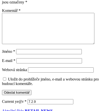
jsou označeny
*
Komentář
*
Jméno
*
E-mail
*
Webová stránka
Uložit do prohlížeče jméno, e-mail a webovou stránku pro
budoucí komentáře.
Current ye@r
*
Aktuální číslo
RETAIL NEWS