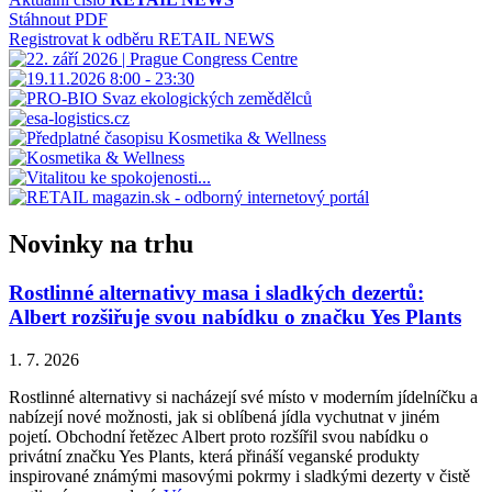
Stáhnout PDF
Registrovat k odběru RETAIL NEWS
Novinky na trhu
Rostlinné alternativy masa i sladkých dezertů:
Albert rozšiřuje svou nabídku o značku Yes Plants
1. 7. 2026
Rostlinné alternativy si nacházejí své místo v moderním jídelníčku a
nabízejí nové možnosti, jak si oblíbená jídla vychutnat v jiném
pojetí. Obchodní řetězec Albert proto rozšířil svou nabídku o
privátní značku Yes Plants, která přináší veganské produkty
inspirované známými masovými pokrmy i sladkými dezerty v čistě