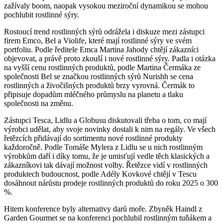
zažívaly boom, naopak vysokou meziroční dynamikou se mohou
pochlubit rostlinné sýry.
Rostoucí trend rostlinných sýrů odrážela i diskuze mezi zástupci
firem Emco, Bel a Violife, které mají rostlinné sýry ve svém
portfoliu. Podle ředitele Emca Martina Jahody chtějí zákazníci
objevovat, a právě proto zkouší i nové rostlinné sýry. Padla i otázka
na vyšší cenu rostlinných produktů, podle Martina Čermáka ze
společnosti Bel se značkou rostlinných sýrů Nurishh se cena
rostlinných a živočišných produktů brzy vyrovná. Čermák to
připisuje dopadům mléčného průmyslu na planetu a tlaku
společnosti na změnu.
Zástupci Tesca, Lidlu a Globusu diskutovali třeba o tom, co mají
výrobci udělat, aby svoje novinky dostali k nim na regály. Ve všech
řetězcích přidávají do sortimentu nové rostlinné produkty
každoročně. Podle Tomáše Mylera z Lidlu se u nich rostlinným
výrobkům daří i díky tomu, že je umisťují vedle těch klasických a
zákazníkovi tak dávají možnost volby. Řetězce vidí v rostlinných
produktech budoucnost, podle Adély Kovkové chtějí v Tescu
dosáhnout nárůstu prodeje rostlinných produktů do roku 2025 o 300
%.
Hitem konference byly alternativy darů moře. Zbyněk Haindl z
Garden Gourmet se na konferenci pochlubil rostlinným tuňákem a