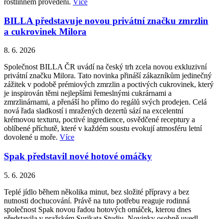
rostlinném provedení.
Více
BILLA představuje novou privátní značku zmrzlin
a cukrovinek Milora
8. 6. 2026
Společnost BILLA ČR uvádí na český trh zcela novou exkluzivní
privátní značku Milora. Tato novinka přináší zákazníkům jedinečný
zážitek v podobě prémiových zmrzlin a poctivých cukrovinek, který
je inspirován těmi nejlepšími řemeslnými cukrárnami a
zmrzlinárnami, a přenáší ho přímo do regálů svých prodejen. Celá
nová řada sladkostí i mražených dezertů sází na excelentní
krémovou texturu, poctivé ingredience, osvědčené receptury a
oblíbené příchutě, které v každém soustu evokují atmosféru letní
dovolené u moře.
Více
Spak představil nové hotové omáčky
5. 6. 2026
Teplé jídlo během několika minut, bez složité přípravy a bez
nutnosti dochucování. Právě na tuto potřebu reaguje rodinná
společnost Spak novou řadou hotových omáček, kterou dnes
představila v pražském Surikata Studiu. Novinky osobně uvedl