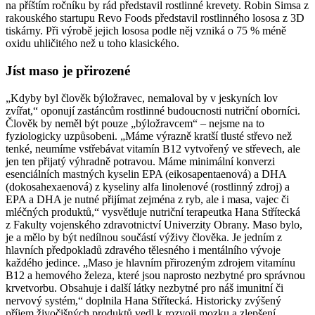
na příštím ročníku by rád představil rostlinné krevety. Robin Simsa z
rakouského startupu Revo Foods představil rostlinného lososa z 3D
tiskárny. Při výrobě jejich lososa podle něj vzniká o 75 % méně
oxidu uhličitého než u toho klasického.
Jíst maso je přirozené
„Kdyby byl člověk býložravec, nemaloval by v jeskyních lov
zvířat,“ oponují zastáncům rostlinné budoucnosti nutriční oborníci.
Člověk by neměl být pouze „býložravcem“ – nejsme na to
fyziologicky uzpůsobeni. „Máme výrazně kratší tlusté střevo než
tenké, neumíme vstřebávat vitamín B12 vytvořený ve střevech, ale
jen ten přijatý výhradně potravou. Máme minimální konverzi
esenciálních mastných kyselin EPA (eikosapentaenová) a DHA
(dokosahexaenová) z kyseliny alfa linolenové (rostlinný zdroj) a
EPA a DHA je nutné přijímat zejména z ryb, ale i masa, vajec či
mléčných produktů,“ vysvětluje nutriční terapeutka Hana Střítecká
z Fakulty vojenského zdravotnictví Univerzity Obrany. Maso bylo,
je a mělo by být nedílnou součástí výživy člověka. Je jedním z
hlavních předpokladů zdravého tělesného i mentálního vývoje
každého jedince. „Maso je hlavním přirozeným zdrojem vitamínu
B12 a hemového železa, které jsou naprosto nezbytné pro správnou
krvetvorbu. Obsahuje i další látky nezbytné pro náš imunitní či
nervový systém,“ doplnila Hana Střítecká. Historicky zvýšený
příjem živočišných produktů vedl k rozvoji mozku a zlepšení