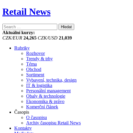
Retail News
Vyhledávání
Aktuální kurzy:
CZK/EUR
24,265
CZK/USD
21,039
Rubriky
Rozhovor
Trendy & trhy
Téma
Obchod
Sortiment
Vybavení, technika, design
IT & logistika
Personální management
Obaly & technologie
Ekonomika & právo
Komerční článek
Časopis
O časopisu
Archiv časopisu Retail News
Kontakty