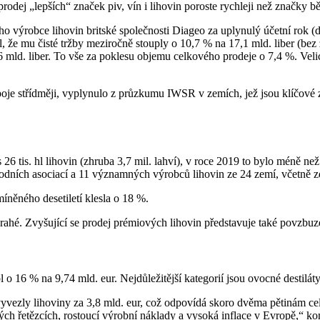
dej „lepších“ značek piv, vín i lihovin poroste rychleji než značky b
o výrobce lihovin britské společnosti Diageo za uplynulý účetní rok 
e mu čisté tržby meziročně stouply o 10,7 % na 17,1 mld. liber (bez z
 mld. liber. To vše za poklesu objemu celkového prodeje o 7,4 %. Veli
ápoje střídměji, vyplynulo z průzkumu IWSR v zemích, jež jsou klíčové 
6 tis. hl lihovin (zhruba 3,7 mil. lahví), v roce 2019 to bylo méně ne
árodních asociací a 11 významných výrobců lihovin ze 24 zemí, včetně z
íněného desetiletí klesla o 18 %.
drahé. Zvyšující se prodej prémiových lihovin představuje také povzbu
 o 16 % na 9,74 mld. eur. Nejdůležitější kategorií jsou ovocné destil
yvezly lihoviny za 3,8 mld. eur, což odpovídá skoro dvěma pětinám ce
ch řetězcích, rostoucí výrobní náklady a vysoká inflace v Evropě,“ k