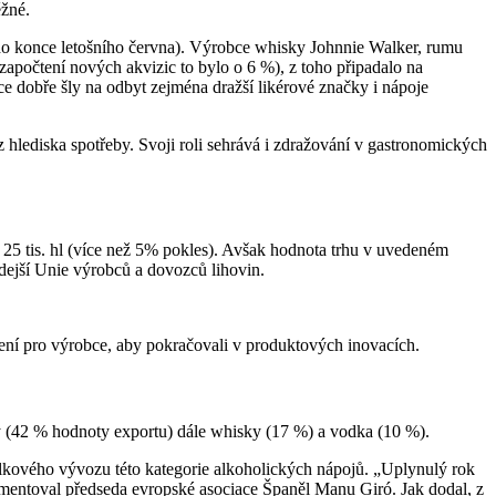
ěžné.
(do konce letošního června). Výrobce whisky Johnnie Walker, rumu
apočtení nových akvizic to bylo o 6 %), z toho připadalo na
ce dobře šly na odbyt zejména dražší likérové značky i nápoje
z hlediska spotřeby. Svoji roli sehrává i zdražování v gastronomických
ž 25 tis. hl (více než 5% pokles). Avšak hodnota trhu v uvedeném
dejší Unie výrobců a dovozců lihovin.
zení pro výrobce, aby pokračovali v produktových inovacích.
áty (42 % hodnoty exportu) dále whisky (17 %) a vodka (10 %).
lkového vývozu této kategorie alkoholických nápojů. „Uplynulý rok
omentoval předseda evropské asociace Španěl Manu Giró. Jak dodal, z