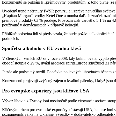
konzumentů se přiklání k „prémiovým“ produktům. Z toho plyne, že pro
Uvedený trend načrtnutý IWSR potvrzuje i zpráva největšího světovéh
„Kapitán Morgan“, vodky Ketel One a mnoha dalších značek oznámil, ž
prémiové produkty 63 % prodeje. Provozní zisk vzrostl o 5,1 % na 4,6
používané v domácnostech k přípravě koktejlů.
Přibližně polovina lidí si předsevzala, že bude požívat alkoholické n
podnicích.
Spotřeba alkoholu v EU zvolna klesá
V členských zemích EU se v roce 2008, kdy kulminovala, vypilo přes 2
období stoupla o 29 %, uvádí asociace spiritsEurope sdružující 31 n
Je zde ale podstatný rozdíl. Poptávka po levných lihovinách během zm
Konzumenti projevují zvýšený zájem o kvalitní pálenky, i když jsou 
Pro evropské exportéry jsou klíčové USA
Vývoz lihovin z Evropy loni meziročně podle citované asociace stoupl
Klíčovým trhem pro evropské exportéry zůstávají USA, kam se loni v
poznamenala válka na Ukrajině, výpadky v dodavatelsko-odběratelský