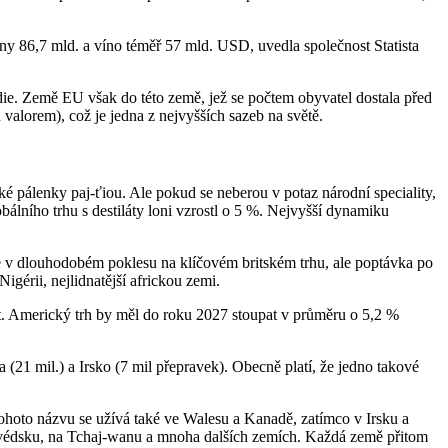
ny 86,7 mld. a víno téměř 57 mld. USD, uvedla společnost Statista
die. Země EU však do této země, jež se počtem obyvatel dostala před
valorem), což je jedna z nejvyšších sazeb na světě.
é pálenky paj-ťiou. Ale pokud se neberou v potaz národní speciality,
bálního trhu s destiláty loni vzrostl o 5 %. Nejvyšší dynamiku
e v dlouhodobém poklesu na klíčovém britském trhu, ale poptávka po
gérii, nejlidnatější africkou zemi.
t. Americký trh by měl do roku 2027 stoupat v průměru o 5,2 %
 (21 mil.) a Irsko (7 mil přepravek). Obecně platí, že jedno takové
ohoto názvu se užívá také ve Walesu a Kanadě, zatímco v Irsku a
, Švédsku, na Tchaj-wanu a mnoha dalších zemích. Každá země přitom