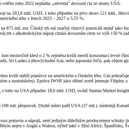
celého roku 2022 neplatila „odvetná“ dovozní cla ze strany USA.
oji na 283,8 mld. USD, z toho připadne na pivo skoro 121 mld., lihovi
erického trhu v letech 2023 – 2027 o 5,55 %.
a 875 mil. eur. Čínský trh má značný růstový potenciál stejně jako In
svůj trh s alkoholickými nápoji chrání dovozním clem ve výši 150 % (ad 
 loni meziročně klesl o 2 % zejména kvůli menší konzumaci levné čínsk
Indii, Srí Lanku a jihovýchodní Asii, nebo japonská šóčú, pak objem glo
etinu kvůli slabší poptávce na americkém a čínském trhu. Gin pokračuj
ickém a australském). Zpráva IWSR jako slibné země jmenuje Filipíny a Ni
 z toho na USA připadne 18,6 mld. USD, uvádí Statista Market Insigh
 108 mil. přepravek. Druhé místo patří USA (37 mil.), následují Kanada
vozu potravin a nápojů, není jediným důležitým producentem whisky (t
přibylo nejen v Anglii a Walesu, nýbrž také v Jižní Africe, Španělsku