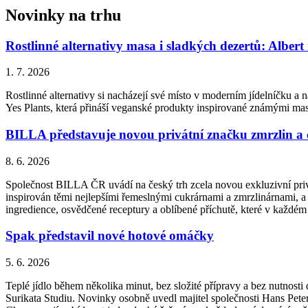
Novinky na trhu
Rostlinné alternativy masa i sladkých dezertů: Albert
1. 7. 2026
Rostlinné alternativy si nacházejí své místo v moderním jídelníčku a n
Yes Plants, která přináší veganské produkty inspirované známými ma
BILLA představuje novou privátní značku zmrzlin a
8. 6. 2026
Společnost BILLA ČR uvádí na český trh zcela novou exkluzivní priv
inspirován těmi nejlepšími řemeslnými cukrárnami a zmrzlinárnami, a 
ingredience, osvědčené receptury a oblíbené příchutě, které v každém
Spak představil nové hotové omáčky
5. 6. 2026
Teplé jídlo během několika minut, bez složité přípravy a bez nutnos
Surikata Studiu. Novinky osobně uvedl majitel společnosti Hans Peter