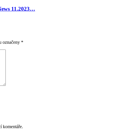
 News 11.2023…
ou označeny
*
cí komentáře.