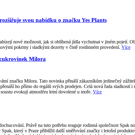
 rozšiřuje svou nabídku o značku Yes Plants
abízejí nové možnosti, jak si oblíbená jídla vychutnat v jiném pojetí. O
sovými pokrmy i sladkými dezerty v čistě rostlinném provedení.
Více
 cukrovinek Milora
átní značku Milora. Tato novinka přináší zákazníkům jedinečný zážite
přenáší ho přímo do regálů svých prodejen. Celá nová řada sladkostí i
 soustu evokují atmosféru letní dovolené u moře.
Více
ti dochucování. Právě na tuto potřebu reaguje rodinná společnost Spak
 Spak, který v Praze přiblížil další směřování značky i letošní produk