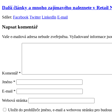
Další články a mnoho zajímavého naleznete v Retail
Sdílet:
Facebook
Twitter
LinkedIn
E-mail
Napsat komentář
Vaše e-mailová adresa nebude zveřejněna.
Vyžadované informace js
Komentář
*
Jméno
*
E-mail
*
Webová stránka
Uložit do prohlížeče jméno, e-mail a webovou stránku pro budou