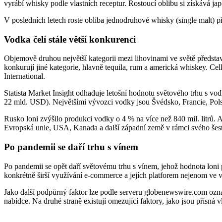
vyrábí whisky podle vlastních receptur. Rostoucí oblibu si získává ja
V posledních letech roste obliba jednodruhové whisky (single malt) 
Vodka čelí stále větší konkurenci
Objemově druhou největší kategorii mezi lihovinami ve světě předsta
konkurují jiné kategorie, hlavně tequila, rum a americká whiskey. Ce
International.
Statista Market Insight odhaduje letošní hodnotu světového trhu s v
22 mld. USD). Největšími vývozci vodky jsou Švédsko, Francie, Pols
Rusko loni zvýšilo produkci vodky o 4 % na více než 840 mil. litrů. 
Evropská unie, USA, Kanada a další západní země v rámci svého šest
Po pandemii se daří trhu s vínem
Po pandemii se opět daří světovému trhu s vínem, jehož hodnota loni
konkrétně širší využívání e-commerce a jejích platforem nejenom ve 
Jako další podpůrný faktor lze podle serveru globenewswire.com ozn
nabídce. Na druhé straně existují omezující faktory, jako jsou přísná