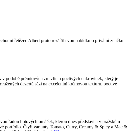
bchodní řetězec Albert proto rozšířil svou nabídku o privátní značku
k v podobě prémiových zmrzlin a poctivých cukrovinek, který je
 mražených dezertů sází na excelentní krémovou texturu, poctivé
 novou řadou hotových omáček, kterou dnes představila v pražském
tové portfolio. Čtyři varianty Tomato, Curry, Creamy & Spicy a Mac &