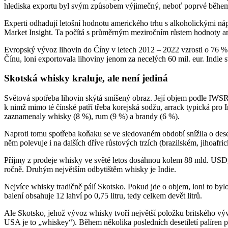
hlediska exportu byl svým způsobem výjimečný, neboť poprvé během 
Experti odhadují letošní hodnotu amerického trhu s alkoholickými náp
Market Insight. Ta počítá s průměrným meziročním růstem hodnoty am
Evropský vývoz lihovin do Číny v letech 2012 – 2022 vzrostl o 76 % n
Čínu, loni exportovala lihoviny jenom za necelých 60 mil. eur. Indie 
Skotská whisky kraluje, ale není jediná
Světová spotřeba lihovin skýtá smíšený obraz. Její objem podle IWSR
k nimž mimo té čínské patří třeba korejská sodžu, arrack typická pro 
zaznamenaly whisky (8 %), rum (9 %) a brandy (6 %).
Naproti tomu spotřeba koňaku se ve sledovaném období snížila o des
něm polevuje i na dalších dříve růstových trzích (brazilském, jihoafr
Příjmy z prodeje whisky ve světě letos dosáhnou kolem 88 mld. USD,
ročně. Druhým největším odbytištěm whisky je Indie.
Nejvíce whisky tradičně pálí Skotsko. Pokud jde o objem, loni to bylo
balení obsahuje 12 lahví po 0,75 litru, tedy celkem devět litrů.
Ale Skotsko, jehož vývoz whisky tvoří největší položku britského vý
USA je to „whiskey“). Během několika posledních desetiletí palíren 