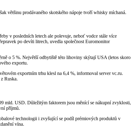
Avšak většinu prodávaného skotského nápoje tvoří whisky míchaná.
by v posledních letech ale polevuje, neboť vodce stále více
epravek po devíti litrech, uvedla společnost Euromonitor
ě o 5 %. Největší odbytiště této lihoviny skýtají USA (letos skoro
ového exportu.
větovém exportním trhu klesl na 6,4 %, informoval server vc.ru.
 z Ruska.
 409 mld. USD. Důležitým faktorem jsou měnící se nákupní zvyklosti,
ní příjmů.
alové technologii i zvyšující se podíl prémiových produktů v
zdanění vína.