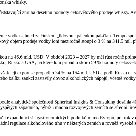
ponská whisky.
představující zhruba desetinu hodnoty celosvětového prodeje whisky. 
vuje vodka – hned za čínskou „lidovou“ pálenkou pai-ťiau. Tempo spotře
lkový objem prodeje vodky loni meziročně stoupl o 3 % na 341,5 mil. př
odkou na 46,6 mld. USD. V období 2023 – 2027 by měl růst ročně průměrn
ko, Rusko a USA, na které loni připadlo skoro 59 % hodnoty celosvět
Avšak její export se propadl o 34 % na 154 mil. USD a podíl Ruska na s
ého balíku sankcí zastavily dovoz alkoholických nápojů, včetně vodky
 podle analytické společnosti Spherical Insights & Consulting dosáhla
vyspělých západních, nýbrž i mnoha rozvojových zemích se střední úrov
ačit expandující síť gastronomických podniků mimo Evropu, pokrok v ob
 vládní regulace alkoholového trhu v některých zemích a rovněž vysoké 