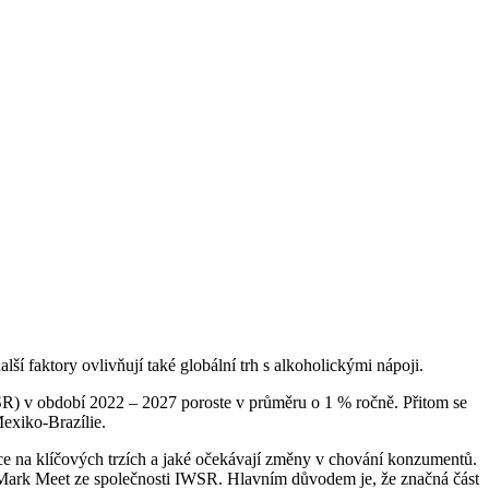
ší faktory ovlivňují také globální trh s alkoholickými nápoji.
WSR) v období 2022 – 2027 poroste v průměru o 1 % ročně. Přitom se
exiko-Brazílie.
ace na klíčových trzích a jaké očekávají změny v chování konzumentů.
al Mark Meet ze společnosti IWSR. Hlavním důvodem je, že značná část