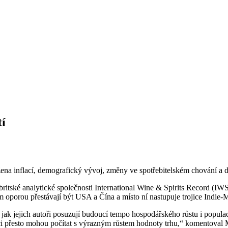
tí
ena inflací, demografický vývoj, změny ve spotřebitelském chování a dal
ritské analytické společnosti International Wine & Spirits Record (I
 oporou přestávají být USA a Čína a místo ní nastupuje trojice Indie-M
 jak jejich autoři posuzují budoucí tempo hospodářského růstu i popul
výrobci přesto mohou počítat s výrazným růstem hodnoty trhu,“ komentov