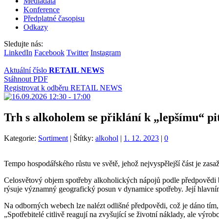
Mediadata
Konference
Předplatné časopisu
Odkazy
Sledujte nás:
LinkedIn
Facebook
Twitter
Instagram
Aktuální číslo
RETAIL NEWS
Stáhnout PDF
Registrovat k odběru RETAIL NEWS
Trh s alkoholem se přiklání k „lepšímu“ pi
Kategorie:
Sortiment
|
Štítky:
alkohol
|
1. 12. 2023
|
0
Tempo hospodářského růstu ve světě, jehož nejvyspělejší část je zasaž
Celosvětový objem spotřeby alkoholických nápojů podle předpovědi b
rýsuje významný geografický posun v dynamice spotřeby. Její hlavním
Na odborných webech lze nalézt odlišné předpovědi, což je dáno tím,
„Spotřebitelé citlivě reagují na zvyšující se životní náklady, ale 