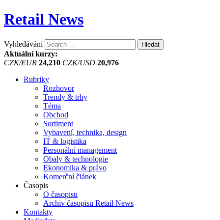
Retail News
Vyhledávání
Aktuální kurzy:
CZK/EUR
24,210
CZK/USD
20,976
Rubriky
Rozhovor
Trendy & trhy
Téma
Obchod
Sortiment
Vybavení, technika, design
IT & logistika
Personální management
Obaly & technologie
Ekonomika & právo
Komerční článek
Časopis
O časopisu
Archiv časopisu Retail News
Kontakty