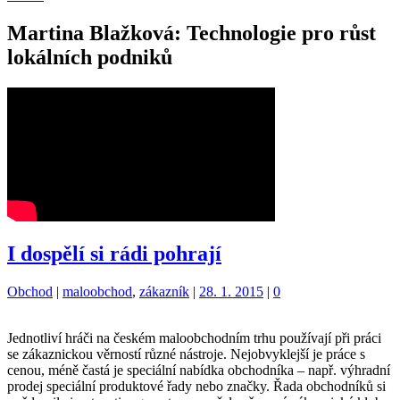
Martina Blažková: Technologie pro růst
lokálních podniků
I dospělí si rádi pohrají
Kategorie:
Štítky:
Obchod
|
maloobchod
,
zákazník
|
28. 1. 2015
|
0
Jednotliví hráči na českém maloobchodním trhu používají při práci
se zákaznickou věrností různé nástroje. Nejobvyklejší je práce s
cenou, méně častá je speciální nabídka obchodníka – např. výhradní
prodej speciální produktové řady nebo značky. Řada obchodníků si