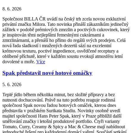
8. 6. 2026
Společnost BILLA ČR uvádí na český trh zcela novou exkluzivní
privátní značku Milora. Tato novinka přináší zákazníkům jedinečný
zážitek v podobě prémiových zmrzlin a poctivých cukrovinek, který
je inspirován těmi nejlepšími řemeslnými cukrárnami a
zmrzlinárnami, a přenáší ho přímo do regálů svých prodejen. Celá
nová řada sladkostí i mražených dezertů sází na excelentní
krémovou texturu, poctivé ingredience, osvědčené receptury a
oblíbené příchutě, které v každém soustu evokují atmosféru letní
dovolené u moře.
Více
Spak představil nové hotové omáčky
5. 6. 2026
Teplé jídlo během několika minut, bez složité přípravy a bez
nutnosti dochucování. Právě na tuto potřebu reaguje rodinná
společnost Spak novou řadou hotových omáček, kterou dnes
představila v pražském Surikata Studiu. Novinky osobně uvedl
majitel společnosti Hans Peter Spak, který v Praze přiblížil další
směřování značky i letošní produktové portfolio. Čtyři varianty
Tomato, Curry, Creamy & Spicy a Mac & Cheese mají nabídnout
jednoduché řešení pro každodenní domácí vaření. Součástí setkání