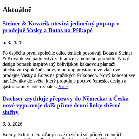
příspěvků
Aktuálně
Steiner & Kovarik otevírá jedinečný pop-up v
prodejně Vasky a Botas na Příkopě
6. 8. 2026
Po úspěchu první společné edice tenisek posouvají Botas a Steiner
& Kovarik své partnerství za hranice samotného produktu. Nový
design botasek inspirovaný bolivijskou kakaovou plantáží
představují společně s novým pop-up prostorem ve vlajkové
prodejně Vasky a Botas na pražských Příkopech. Nový koncept zve
návštěvníky do světa, který propojuje poctivé řemeslo, design a
gastronomii v jeden zážitek.
Více
Dachser zrychluje přepravy do Německa: z Česka
nově vypravuje další přímé denní linky sběrné
služby
6. 8. 2026
Brémy, Erfurt a Dražďany nově rozšiřují síť přímých denních