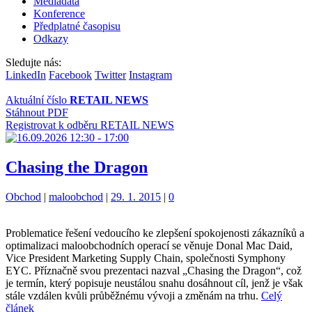
Mediadata
Konference
Předplatné časopisu
Odkazy
Sledujte nás:
LinkedIn
Facebook
Twitter
Instagram
Aktuální číslo
RETAIL NEWS
Stáhnout PDF
Registrovat k odběru RETAIL NEWS
Chasing the Dragon
Kategorie:
Štítky:
Obchod
|
maloobchod
|
29. 1. 2015
|
0
Problematice řešení vedoucího ke zlepšení spokojenosti zákazníků a
optimalizaci maloobchodních operací se věnuje Donal Mac Daid,
Vice President Marketing Supply Chain, společnosti Symphony
EYC. Příznačně svou prezentaci nazval „Chasing the Dragon“, což
je termín, který popisuje neustálou snahu dosáhnout cíl, jenž je však
stále vzdálen kvůli průběžnému vývoji a změnám na trhu.
Celý
článek