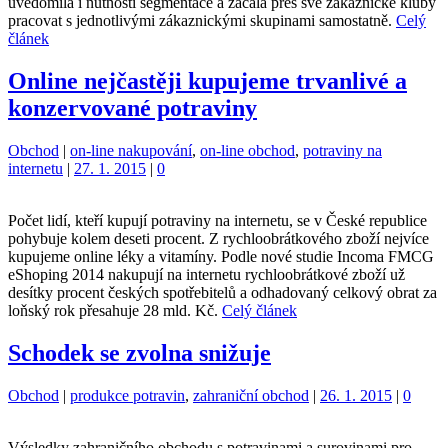
uvědomila i nutnosti segmentace a začala přes své zákaznické kluby
pracovat s jednotlivými zákaznickými skupinami samostatně.
Celý
článek
Online nejčastěji kupujeme trvanlivé a
konzervované potraviny
Kategorie:
Štítky:
Obchod
|
on-line nakupování
,
on-line obchod
,
potraviny na
internetu
|
27. 1. 2015
|
0
Počet lidí, kteří kupují potraviny na internetu, se v České republice
pohybuje kolem deseti procent. Z rychloobrátkového zboží nejvíce
kupujeme online léky a vitamíny. Podle nové studie Incoma FMCG
eShoping 2014 nakupují na internetu rychloobrátkové zboží už
desítky procent českých spotřebitelů a odhadovaný celkový obrat za
loňský rok přesahuje 28 mld. Kč.
Celý článek
Schodek se zvolna snižuje
Kategorie:
Štítky:
Obchod
|
produkce potravin
,
zahraniční obchod
|
26. 1. 2015
|
0
Výsledky zahraničního obchodu s potravinami a surovinami pro