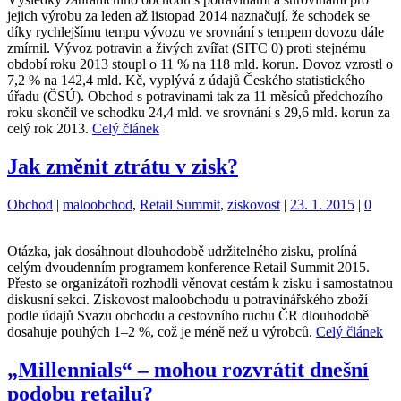
jejich výrobu za leden až listopad 2014 naznačují, že schodek se
díky rychlejšímu tempu vývozu ve srovnání s tempem dovozu dále
zmírnil. Vývoz potravin a živých zvířat (SITC 0) proti stejnému
období roku 2013 stoupl o 11 % na 118 mld. korun. Dovoz vzrostl o
7,2 % na 142,4 mld. Kč, vyplývá z údajů Českého statistického
úřadu (ČSÚ). Obchod s potravinami tak za 11 měsíců předchozího
roku skončil ve schodku 24,4 mld. ve srovnání s 29,6 mld. korun za
celý rok 2013.
Celý článek
Jak změnit ztrátu v zisk?
Kategorie:
Štítky:
Obchod
|
maloobchod
,
Retail Summit
,
ziskovost
|
23. 1. 2015
|
0
Otázka, jak dosáhnout dlouhodobě udržitelného zisku, prolíná
celým dvoudenním programem konference Retail Summit 2015.
Přesto se organizátoři rozhodli věnovat cestám k zisku i samostatnou
diskusní sekci. Ziskovost maloobchodu u potravinářského zboží
podle údajů Svazu obchodu a cestovního ruchu ČR dlouhodobě
dosahuje pouhých 1–2 %, což je méně než u výrobců.
Celý článek
„Millennials“ – mohou rozvrátit dnešní
podobu retailu?