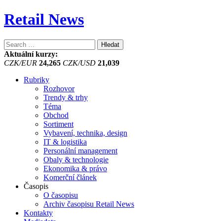
Retail News
Vyhledávání
Aktuální kurzy:
CZK/EUR
24,265
CZK/USD
21,039
Rubriky
Rozhovor
Trendy & trhy
Téma
Obchod
Sortiment
Vybavení, technika, design
IT & logistika
Personální management
Obaly & technologie
Ekonomika & právo
Komerční článek
Časopis
O časopisu
Archiv časopisu Retail News
Kontakty