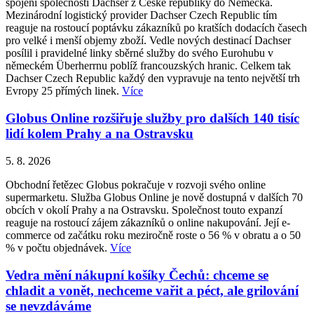
spojení společnosti Dachser z České republiky do Německa.
Mezinárodní logistický provider Dachser Czech Republic tím
reaguje na rostoucí poptávku zákazníků po kratších dodacích časech
pro velké i menší objemy zboží. Vedle nových destinací Dachser
posílil i pravidelné linky sběrné služby do svého Eurohubu v
německém Überherrnu poblíž francouzských hranic. Celkem tak
Dachser Czech Republic každý den vypravuje na tento největší trh
Evropy 25 přímých linek.
Více
Globus Online rozšiřuje služby pro dalších 140 tisíc
lidí kolem Prahy a na Ostravsku
5. 8. 2026
Obchodní řetězec Globus pokračuje v rozvoji svého online
supermarketu. Služba Globus Online je nově dostupná v dalších 70
obcích v okolí Prahy a na Ostravsku. Společnost touto expanzí
reaguje na rostoucí zájem zákazníků o online nakupování. Její e-
commerce od začátku roku meziročně roste o 56 % v obratu a o 50
% v počtu objednávek.
Více
Vedra mění nákupní košíky Čechů: chceme se
chladit a vonět, nechceme vařit a péct, ale grilování
se nevzdáváme