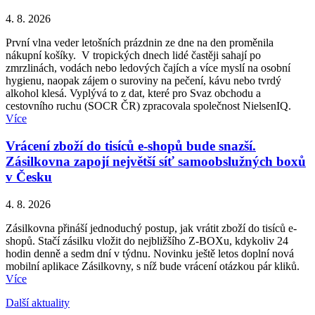
4. 8. 2026
První vlna veder letošních prázdnin ze dne na den proměnila
nákupní košíky. V tropických dnech lidé častěji sahají po
zmrzlinách, vodách nebo ledových čajích a více myslí na osobní
hygienu, naopak zájem o suroviny na pečení, kávu nebo tvrdý
alkohol klesá. Vyplývá to z dat, které pro Svaz obchodu a
cestovního ruchu (SOCR ČR) zpracovala společnost NielsenIQ.
Více
Vrácení zboží do tisíců e-shopů bude snazší.
Zásilkovna zapojí největší síť samoobslužných boxů
v Česku
4. 8. 2026
Zásilkovna přináší jednoduchý postup, jak vrátit zboží do tisíců e-
shopů. Stačí zásilku vložit do nejbližšího Z-BOXu, kdykoliv 24
hodin denně a sedm dní v týdnu. Novinku ještě letos doplní nová
mobilní aplikace Zásilkovny, s níž bude vrácení otázkou pár kliků.
Více
Další aktuality