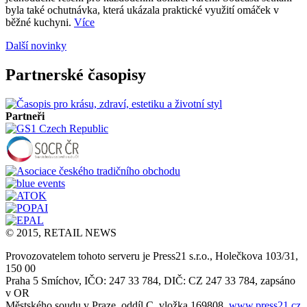
byla také ochutnávka, která ukázala praktické využití omáček v
běžné kuchyni.
Více
Další novinky
Partnerské časopisy
Partneři
© 2015, RETAIL NEWS
Provozovatelem tohoto serveru je Press21 s.r.o., Holečkova 103/31,
150 00
Praha 5 Smíchov, IČO: 247 33 784, DIČ: CZ 247 33 784, zapsáno
v OR
Městského soudu v Praze, oddíl C, vložka 169808,
www.press21.cz