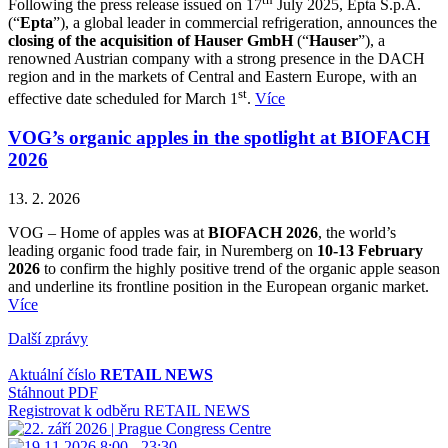
Following the press release issued on 17
July 2025, Epta S.p.A.
(“
Epta
”), a global leader in commercial refrigeration, announces the
closing of the acquisition of Hauser GmbH
(“
Hauser
”), a
renowned Austrian company with a strong presence in the DACH
region and in the markets of Central and Eastern Europe, with an
st
effective date scheduled for March 1
.
Více
VOG’s organic apples in the spotlight at BIOFACH
2026
13. 2. 2026
VOG – Home of apples was at
BIOFACH 2026
, the world’s
leading organic food trade fair, in Nuremberg on
10-13 February
2026
to confirm the highly positive trend of the organic apple season
and underline its frontline position in the European organic market.
Více
Další zprávy
Aktuální číslo
RETAIL NEWS
Stáhnout PDF
Registrovat k odběru RETAIL NEWS