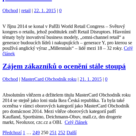
Kategorie:
Štítky:
Obchod
|
retail
|
22. 1. 2015
|
0
V říjnu 2014 se konal v Paříži World Retail Congress – Světový
kongres o retailu, jehož podtitulek zněl Retail Disruptors. Hlavními
tématy byly inovativní business modely, „omni-channel retail“ a
generace budoucích lídrů i nakupujících – generace Y, pro kterou se
používá anglický výraz „Millennials“ – lidé mezi 18 – 32 roky.
Celý
článek
Zájem zákazníků o ocenění stále stoupá
Kategorie:
Štítky:
Obchod
|
MasterCard Obchodník roku
|
21. 1. 2015
|
0
Absolutním vítězem a držitelem titulu MasterCard Obchodník roku
2014 se stejně jako loni stala Ikea Česká republika. Ta byla také
oceněna v rámci oborových kategorií jako MasterCard Obchodník
pro domácnost 2014. Mezi vítěze oborových kategorií patří
Kaufland, Sportisimo, Deichmann-Obuv, mall.cz, dm drogerie
markt, Neoluxor, czc.cz a OBI.
Celý článek
Stránkování
Strana
Strana
Strana
Strana
Strana
Předchozí
1
…
249
250
251
252
Další