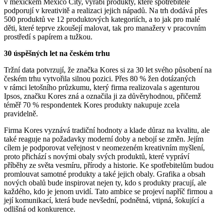
v mexickém Mexico City, vyrábí produkty, které spotřebitele
podporují v kreativitě a realizaci jejich nápadů. Na trh dodává přes
500 produktů ve 12 produktových kategoriích, a to jak pro malé
děti, které teprve zkoušejí malovat, tak pro manažery v pracovním
prostředí s papírem a tužkou.
30 úspěšných let na českém trhu
Tržní data potvrzují, že značka Kores si za 30 let svého působení na
českém trhu vytvořila silnou pozici. Přes 80 % žen dotázaných
v rámci letošního průzkumu, který firma realizovala s agenturou
Ipsos, značku Kores zná a označila ji za důvěryhodnou, přičemž
téměř 70 % respondentek Kores produkty nakupuje zcela
pravidelně.
Firma Kores vyznává tradiční hodnoty a klade důraz na kvalitu, ale
také reaguje na požadavky moderní doby a nebojí se změn. Jejím
cílem je podporovat veřejnost v neomezeném kreativním myšlení,
proto přichází s novými obaly svých produktů, které vypráví
příběhy ze světa vesmíru, přírody a historie. Ke spotřebitelům budou
promlouvat samotné produkty a také jejich obaly. Grafika a obsah
nových obalů bude inspirovat nejen ty, kdo s produkty pracují, ale
každého, kdo je jenom uvidí. Tato ambice se projeví napříč firmou a
její komunikací, která bude nevšední, podnětná, vtipná, šokující a
odlišná od konkurence.