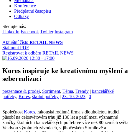
Mediadata
Konference
Předplatné časopisu
Odkazy
Sledujte nás:
LinkedIn
Facebook
Twitter
Instagram
Aktuální číslo
RETAIL NEWS
Stáhnout PDF
Registrovat k odběru RETAIL NEWS
Kores inspiruje ke kreativnímu myšlení a
seberealizaci
Kategorie:
Štítky:
prezentace & prodej
,
Sortiment
,
Téma
,
Trendy
|
kancelářské
potřeby
,
Kores
,
školní potřeby
|
23. 10. 2023
|
0
Společnost
Kores
, rakouská rodinná firma s dlouholetou tradicí,
působí na celosvětovém trhu již 136 let a patří mezi významné
značky školních i kancelářských potřeb ve více než 80 zemích světa.
Ve dvou výrobních závodech, v jihočeském Strmilově a