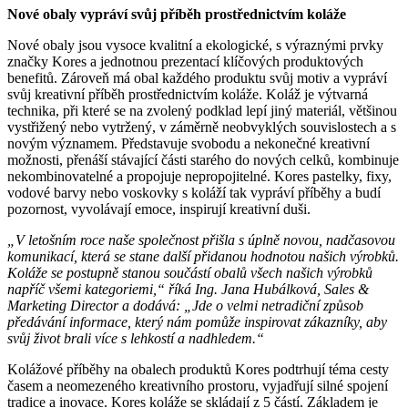
Nové obaly vypráví svůj příběh prostřednictvím koláže
Nové obaly jsou vysoce kvalitní a ekologické, s výraznými prvky
značky Kores a jednotnou prezentací klíčových produktových
benefitů. Zároveň má obal každého produktu svůj motiv a vypráví
svůj kreativní příběh prostřednictvím koláže. Koláž je výtvarná
technika, při které se na zvolený podklad lepí jiný materiál, většinou
vystřižený nebo vytržený, v záměrně neobvyklých souvislostech a s
novým významem. Představuje svobodu a nekonečné kreativní
možnosti, přenáší stávající části starého do nových celků, kombinuje
nekombinovatelné a propojuje nepropojitelné. Kores pastelky, fixy,
vodové barvy nebo voskovky s koláží tak vypráví příběhy a budí
pozornost, vyvolávají emoce, inspirují kreativní duši.
„V letošním roce naše společnost přišla s úplně novou, nadčasovou
komunikací, která se stane další přidanou hodnotou našich výrobků.
Koláže se postupně stanou součástí obalů všech našich výrobků
napříč všemi kategoriemi,“ říká Ing. Jana Hubálková, Sales &
Marketing Director a dodává: „Jde o velmi netradiční způsob
předávání informace, který nám pomůže inspirovat zákazníky, aby
svůj život brali více s lehkostí a nadhledem.“
Kolážové příběhy na obalech produktů Kores podtrhují téma cesty
časem a neomezeného kreativního prostoru, vyjadřují silné spojení
tradice a inovace. Kores koláže se skládají z 5 částí. Základem je