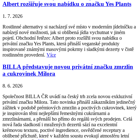
Albert rozšiřuje svou nabídku o značku Yes Plants
1. 7. 2026
Rostlinné alternativy si nacházejí své místo v moderním jídelníčku a
nabízejí nové možnosti, jak si oblíbená jídla vychutnat v jiném
pojetí. Obchodní řetězec Albert proto rozšířil svou nabídku o
privátní značku Yes Plants, která přináší veganské produkty
inspirované známými masovými pokrmy i sladkými dezerty v čistě
rostlinném provedení.
Více
BILLA představuje novou privátní značku zmrzlin
a cukrovinek Milora
8. 6. 2026
Společnost BILLA ČR uvádí na český trh zcela novou exkluzivní
privátní značku Milora. Tato novinka přináší zákazníkům jedinečný
zážitek v podobě prémiových zmrzlin a poctivých cukrovinek, který
je inspirován těmi nejlepšími řemeslnými cukrárnami a
zmrzlinárnami, a přenáší ho přímo do regálů svých prodejen. Celá
nová řada sladkostí i mražených dezertů sází na excelentní
krémovou texturu, poctivé ingredience, osvědčené receptury a
oblíbené příchutě, které v každém soustu evokují atmosféru letní