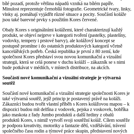
bílé pozadí, protože většina nápadů vzniká na bílém papíře.
Minulost reprezentuje černobílá fotografie. Geometrické tvary, linky,
vlnky aj. pomáhají vyjádřit různé situace a pocity. Součástí koláže
jsou také barevné prvky s použitím Kores červené.
Obaly Kores s originálními kolážemi, které charakterizují každý
produkt, se objeví nejprve v kategorii tvoření (pastelky, plastelíny,
vodovky, tempery i prstové barvy), ale kolážový koncept se
postupně promítne i do ostatních produktových kategorií včetně
kancelářských potřeb. Česká republika je první z 80 zemí, kde
společnost Kores představí svou novou komunikační a vizuální
strategii, která se celá ponese v duchu koláží – zákazník se s nimi
bude potkávat v médiích, v místech distribuce, na akcích.
Součástí nové komunikační a vizuální strategie je výtvarná
soutěž
Součástí nové komunikační a vizuální strategie společnosti Kores je
také výtvarná soutěž, jejíž princip je postavený právě na koláži.
Zákazníci budou tvořit vlastní příběh s Kores kolážovou mapou – k
dispozici budou mít delfína z vodovek, pejska z voskovek, bobříka
jako maskota z řady Jumbo produktů a další hrdiny z obalů
produktů Kores, s nimiž vytvoří svoji soutěžní koláž. Cílem soutěže
je podpora kreativity, motoriky a fantazie dětí, vzdělávání, trávení
společného času rodin a týmové práce skupin, představení nových