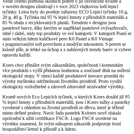
Vedle celého portfolia školních potřeb v již osvědčené kvalitě a
v novém designu zůstávají i v roce 2023 vlajkovou lodí lepicí
tyčinky. Letos byly do prodeje zařazeny ECO Lepicí tyčinky 10 g,
20 g, 40 g. Tyčinka má 95 % lepicí hmoty z přírodních materiálů a
85 % obalu z recyklovaných plastů. Trendem v designu jsou
pastelové barvy, díky kterým se například pastelové zvýrazňovače,
silné i slabé, staly top produkty ve své kategorii. V kategorii Psaní se
stalo velkým hitem kuličkové pero K0 Pastel a K0 Vintage
s pogumovaným soft povrchem a modrým inkoustem. S perem se
krásně píše, je lehké na úchop a z nabízených trendy barev si vybere
opravdu každý.
Kores chce přinášet svým zákazníkům, společnosti i komunitám
více produktů s vyšší přidanou hodnotou a současně dbát na snížení
ekologické stopy. V rámci každé produktové inovace promítá do
výroby myšlenku udržitelnosti životního prostředí. Proto vyrábí
ekologicky rozložitelné a zároveň zdravotně nezávadné výrobky.
Kromě nových Eco Lepicích tyčinek, u kterých Kores dosáhl již 95
% lepicí hmoty z přírodních materiálů, jsou i Kores tužky a pastelky
vyrobené s ohledem na životní prostředí ze dřeva, které je těžené
mimo deštné pralesy. Navíc řada pastelek Kolores nově získala
oprávnění k užití certifikace FSC®. Logo FSC® uvedené na
výrobku znamená, že svým nákupem zákazník podporuje lesní
hospodářství šetrné k přírodě a k lidem.