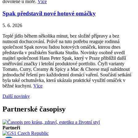
dovolené u moře.
Více
Spak představil nové hotové omáčky
5. 6. 2026
Teplé jídlo během několika minut, bez složité přípravy a bez
nutnosti dochucování. Právě na tuto potřebu reaguje rodinná
společnost Spak novou řadou hotových omáček, kterou dnes
představila v pražském Surikata Studiu. Novinky osobně uvedl
majitel společnosti Hans Peter Spak, který v Praze přiblížil další
směřování značky i letošní produktové portfolio. Čtyři varianty
Tomato, Curry, Creamy & Spicy a Mac & Cheese mají nabídnout
jednoduché řešení pro každodenní domácí vaření. Součástí setkání
byla také ochutnávka, která ukázala praktické využití omáček v
běžné kuchyni.
Více
Další novinky
Partnerské časopisy
Partneři