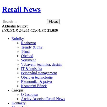
Retail News
Vyhledávání
Aktuální kurzy:
CZK/EUR
24,265
CZK/USD
21,039
Rubriky
Rozhovor
Trendy & trhy
Téma
Obchod
Sortiment
Vybavení, technika, design
IT & logistika
Personální management
Obaly & technologie
Ekonomika & právo
Komerční článek
Časopis
O časopisu
Archiv časopisu Retail News
Kontakty