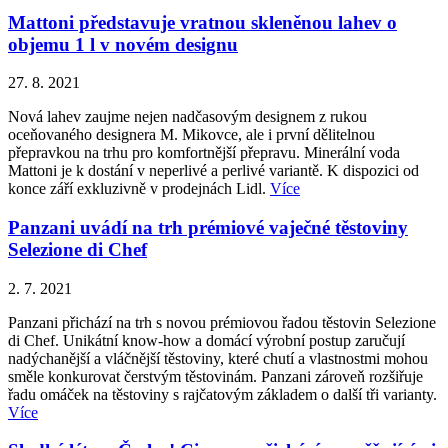
Mattoni představuje vratnou skleněnou lahev o
objemu 1 l v novém designu
27. 8. 2021
Nová lahev zaujme nejen nadčasovým designem z rukou
oceňovaného designera M. Mikovce, ale i první dělitelnou
přepravkou na trhu pro komfortnější přepravu. Minerální voda
Mattoni je k dostání v neperlivé a perlivé variantě. K dispozici od
konce září exkluzivně v prodejnách Lidl.
Více
Panzani uvádí na trh prémiové vaječné těstoviny
Selezione di Chef
2. 7. 2021
Panzani přichází na trh s novou prémiovou řadou těstovin Selezione
di Chef. Unikátní know-how a domácí výrobní postup zaručují
nadýchanější a vláčnější těstoviny, které chutí a vlastnostmi mohou
směle konkurovat čerstvým těstovinám. Panzani zároveň rozšiřuje
řadu omáček na těstoviny s rajčatovým základem o další tři varianty.
Více