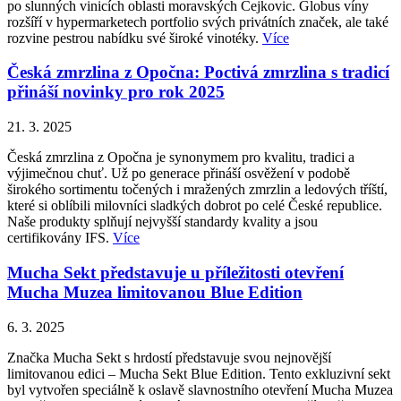
po slunných vinicích oblasti moravských Čejkovic. Globus víny
rozšíří v hypermarketech portfolio svých privátních značek, ale také
rozvine pestrou nabídku své široké vinotéky.
Více
Česká zmrzlina z Opočna: Poctivá zmrzlina s tradicí
přináší novinky pro rok 2025
21. 3. 2025
Česká zmrzlina z Opočna je synonymem pro kvalitu, tradici a
výjimečnou chuť. Už po generace přináší osvěžení v podobě
širokého sortimentu točených i mražených zmrzlin a ledových tříští,
které si oblíbili milovníci sladkých dobrot po celé České republice.
Naše produkty splňují nejvyšší standardy kvality a jsou
certifikovány IFS.
Více
Mucha Sekt představuje u příležitosti otevření
Mucha Muzea limitovanou Blue Edition
6. 3. 2025
Značka Mucha Sekt s hrdostí představuje svou nejnovější
limitovanou edici – Mucha Sekt Blue Edition. Tento exkluzivní sekt
byl vytvořen speciálně k oslavě slavnostního otevření Mucha Muzea