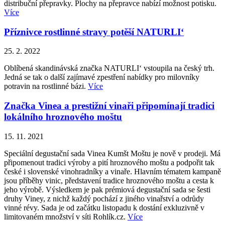
distribuční přepravky. Plochy na přepravce nabízí možnost potisku.
Více
Příznivce rostlinné stravy potěší NATURLI‘
25. 2. 2022
Oblíbená skandinávská značka NATURLI‘ vstoupila na český trh.
Jedná se tak o další zajímavé zpestření nabídky pro milovníky
potravin na rostlinné bázi.
Více
Značka Vinea a prestižní vinaři připomínají tradici
lokálního hroznového moštu
15. 11. 2021
Speciální degustační sada Vinea Kumšt Moštu je nově v prodeji. Má
připomenout tradici výroby a pití hroznového moštu a podpořit tak
české i slovenské vinohradníky a vinaře. Hlavním tématem kampaně
jsou příběhy vinic, představení tradice hroznového moštu a cesta k
jeho výrobě. Výsledkem je pak prémiová degustační sada se šesti
druhy Viney, z nichž každý pochází z jiného vinařství a odrůdy
vinné révy. Sada je od začátku listopadu k dostání exkluzivně v
limitovaném množství v síti Rohlík.cz.
Více