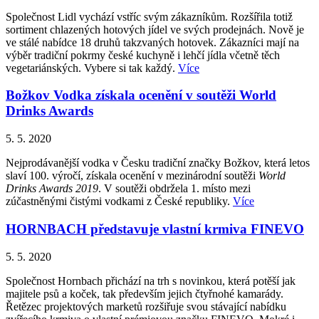
Společnost Lidl vychází vstříc svým zákazníkům. Rozšířila totiž
sortiment chlazených hotových jídel ve svých prodejnách. Nově je
ve stálé nabídce 18 druhů takzvaných hotovek. Zákazníci mají na
výběr tradiční pokrmy české kuchyně i lehčí jídla včetně těch
vegetariánských. Vybere si tak každý.
Více
Božkov Vodka získala ocenění v soutěži World
Drinks Awards
5. 5. 2020
Nejprodávanější vodka v Česku tradiční značky Božkov, která letos
slaví 100. výročí, získala ocenění v mezinárodní soutěži
World
Drinks Awards 2019
. V soutěži obdržela 1. místo mezi
zúčastněnými čistými vodkami z České republiky.
Více
HORNBACH představuje vlastní krmiva FINEVO
5. 5. 2020
Společnost Hornbach přichází na trh s novinkou, která potěší jak
majitele psů a koček, tak především jejich čtyřnohé kamarády.
Řetězec projektových marketů rozšiřuje svou stávající nabídku