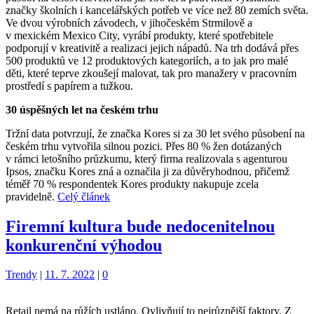
značky školních i kancelářských potřeb ve více než 80 zemích světa.
Ve dvou výrobních závodech, v jihočeském Strmilově a
v mexickém Mexico City, vyrábí produkty, které spotřebitele
podporují v kreativitě a realizaci jejich nápadů. Na trh dodává přes
500 produktů ve 12 produktových kategoriích, a to jak pro malé
děti, které teprve zkoušejí malovat, tak pro manažery v pracovním
prostředí s papírem a tužkou.
30 úspěšných let na českém trhu
Tržní data potvrzují, že značka Kores si za 30 let svého působení na
českém trhu vytvořila silnou pozici. Přes 80 % žen dotázaných
v rámci letošního průzkumu, který firma realizovala s agenturou
Ipsos, značku Kores zná a označila ji za důvěryhodnou, přičemž
téměř 70 % respondentek Kores produkty nakupuje zcela
pravidelně.
Celý článek
Firemní kultura bude nedocenitelnou
konkurenční výhodou
Kategorie:
Trendy
|
11. 7. 2022
|
0
Retail nemá na růžích ustláno. Ovlivňují to nejrůznější faktory. Z