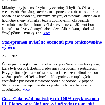
Mikrobylinky jsou malé výhonky zeleniny či bylinek. Obsahují
všechny důležité látky, které rostlina potřebuje k růstu. Jsou proto
bohaté na antioxidanty, vitamíny, enzymy či minerální látky a další
hodnotné živiny. Pomáhají tedy s doplňováním chybějících
vitamínů, s posílením imunity či dodávají energii. Již nyní jsou
k dostání také ve vybraných obchodech Albert, kam je dodává
český pěstitel Bylinky s.r.o.
Více
Staropramen uvádí do obchodů piva Smíchovského
výběru
23. 3. 2021
Česká pivní dvojka uvádí do off-trade piva Smíchovského výběru,
která byla dosud k dostání především v hospodách a restauracích.
Reaguje tím nejen na současnou situaci, ale také na dlouhodobou
změnu spotřebitelského chování. Kategorie vícestupňových a
speciálních piv rostou v maloobchodu dlouhodobě. V případě
Staropramenu se jejich prodej za posledních deset let více než
zdvojnásobil.
Více
Coca-Cola uvádí na český trh 100% recyklovanou
PET lahev, speciálně pro své přírodní pramenité