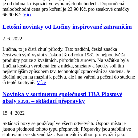
je od dubna k dispozici ve vybraných obchodech. Doporučená
maloobchodní cena pro koření je 23,90 Kč, pro steakové omáčky
66,90 Kč.
Více
Letošní novinky od Lučiny inspirované zahraničím
2. 6. 2022
Lučina, to je čistá chuť přírody. Tato tradiční, česká značka
čerstvých sýrů vyrábí s láskou již od roku 1981 ty nejpoctivější
produkty pouze z kvalitních, přírodních surovin. Na začátku byla
Lučina kostka vyrobená jen z mléka, smetany a špetky soli tím
nejšetrnějším způsobem tzv. technologií zpracování za studena. Je
ideální nejen na mazání k pečivu, ale i na vaření a pečení do studené
či teplé kuchyně.
Více
Novinka v sortimentu společnosti TBA Plastové
obaly s.r.o. – skládací přepravky
15. 4. 2022
Skládací boxy se používají ve všech odvětvích. Úspora místa je
jasnou předností tohoto typu přepravek. Přepravky jsou stabilní ve
stohování i ve složené fázi. Jsou ideální volbou pro využití jako