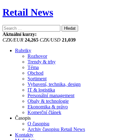
Retail News
Vyhledávání
Aktuální kurzy:
CZK/EUR
24,265
CZK/USD
21,039
Rubriky
Rozhovor
Trendy & trhy
Téma
Obchod
Sortiment
Vybavení, technika, design
IT & logistika
Personální management
Obaly & technologie
Ekonomika & právo
Komerční článek
Časopis
O časopisu
Archiv časopisu Retail News
Kontakty