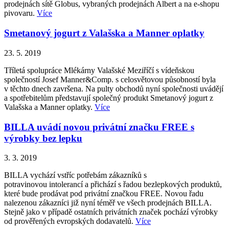
prodejnách sítě Globus, vybraných prodejnách Albert a na e-shopu
pivovaru.
Více
Smetanový jogurt z Valašska a Manner oplatky
23. 5. 2019
Tříletá spolupráce Mlékárny Valašské Meziříčí s vídeňskou
společností Josef Manner&Comp. s celosvětovou působností byla
v těchto dnech završena. Na pulty obchodů nyní společnosti uvádějí
a spotřebitelům představují společný produkt Smetanový jogurt z
Valašska a Manner oplatky.
Více
BILLA uvádí novou privátní značku FREE s
výrobky bez lepku
3. 3. 2019
BILLA vychází vstříc potřebám zákazníků s
potravinovou intolerancí a přichází s řadou bezlepkových produktů,
které bude prodávat pod privátní značkou FREE. Novou řadu
nalezenou zákazníci již nyní téměř ve všech prodejnách BILLA.
Stejně jako v případě ostatních privátních značek pochází výrobky
od prověřených evropských dodavatelů.
Více