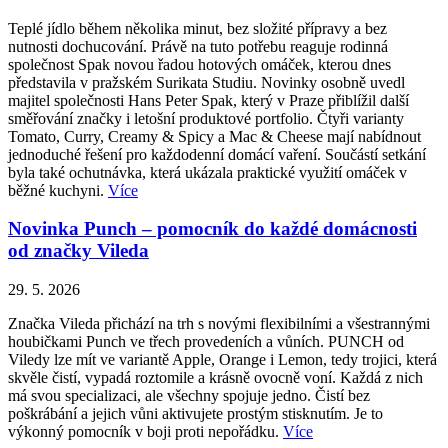
Teplé jídlo během několika minut, bez složité přípravy a bez
nutnosti dochucování. Právě na tuto potřebu reaguje rodinná
společnost Spak novou řadou hotových omáček, kterou dnes
představila v pražském Surikata Studiu. Novinky osobně uvedl
majitel společnosti Hans Peter Spak, který v Praze přiblížil další
směřování značky i letošní produktové portfolio. Čtyři varianty
Tomato, Curry, Creamy & Spicy a Mac & Cheese mají nabídnout
jednoduché řešení pro každodenní domácí vaření. Součástí setkání
byla také ochutnávka, která ukázala praktické využití omáček v
běžné kuchyni.
Více
Novinka Punch – pomocník do každé domácnosti
od značky Vileda
29. 5. 2026
Značka Vileda přichází na trh s novými flexibilními a všestrannými
houbičkami Punch ve třech provedeních a vůních. PUNCH od
Viledy lze mít ve variantě Apple, Orange i Lemon, tedy trojici, která
skvěle čistí, vypadá roztomile a krásně ovocně voní. Každá z nich
má svou specializaci, ale všechny spojuje jedno. Čistí bez
poškrábání a jejich vůni aktivujete prostým stisknutím. Je to
výkonný pomocník v boji proti nepořádku.
Více