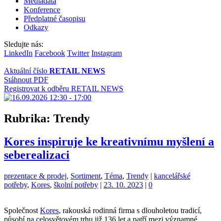
Mediadata
Konference
Předplatné časopisu
Odkazy
Sledujte nás:
LinkedIn
Facebook
Twitter
Instagram
Aktuální číslo
RETAIL NEWS
Stáhnout PDF
Registrovat k odběru RETAIL NEWS
Rubrika:
Trendy
Kores inspiruje ke kreativnímu myšlení a
seberealizaci
Kategorie:
Štítky:
prezentace & prodej
,
Sortiment
,
Téma
,
Trendy
|
kancelářské
potřeby
,
Kores
,
školní potřeby
|
23. 10. 2023
|
0
Společnost
Kores
, rakouská rodinná firma s dlouholetou tradicí,
působí na celosvětovém trhu již 136 let a patří mezi významné