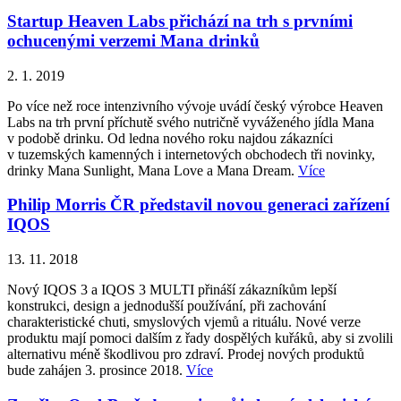
Startup Heaven Labs přichází na trh s prvními
ochucenými verzemi Mana drinků
2. 1. 2019
Po více než roce intenzivního vývoje uvádí český výrobce Heaven
Labs na trh první příchutě svého nutričně vyváženého jídla Mana
v podobě drinku. Od ledna nového roku najdou zákazníci
v tuzemských kamenných i internetových obchodech tři novinky,
drinky Mana Sunlight, Mana Love a Mana Dream.
Více
Philip Morris ČR představil novou generaci zařízení
IQOS
13. 11. 2018
Nový IQOS 3 a IQOS 3 MULTI přináší zákazníkům lepší
konstrukci, design a jednodušší používání, při zachování
charakteristické chuti, smyslových vjemů a rituálu. Nové verze
produktu mají pomoci dalším z řady dospělých kuřáků, aby si zvolili
alternativu méně škodlivou pro zdraví. Prodej nových produktů
bude zahájen 3. prosince 2018.
Více