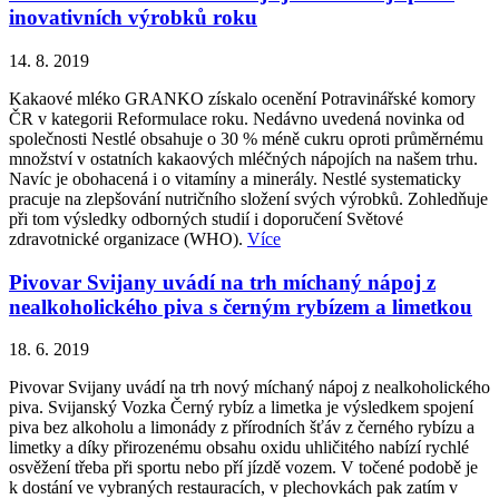
inovativních výrobků roku
14. 8. 2019
Kakaové mléko GRANKO získalo ocenění Potravinářské komory
ČR v kategorii Reformulace roku. Nedávno uvedená novinka od
společnosti Nestlé obsahuje o 30 % méně cukru oproti průměrnému
množství v ostatních kakaových mléčných nápojích na našem trhu.
Navíc je obohacená i o vitamíny a minerály. Nestlé systematicky
pracuje na zlepšování nutričního složení svých výrobků. Zohledňuje
při tom výsledky odborných studií i doporučení Světové
zdravotnické organizace (WHO).
Více
Pivovar Svijany uvádí na trh míchaný nápoj z
nealkoholického piva s černým rybízem a limetkou
18. 6. 2019
Pivovar Svijany uvádí na trh nový míchaný nápoj z nealkoholického
piva. Svijanský Vozka Černý rybíz a limetka je výsledkem spojení
piva bez alkoholu a limonády z přírodních šťáv z černého rybízu a
limetky a díky přirozenému obsahu oxidu uhličitého nabízí rychlé
osvěžení třeba při sportu nebo pří jízdě vozem. V točené podobě je
k dostání ve vybraných restauracích, v plechovkách pak zatím v