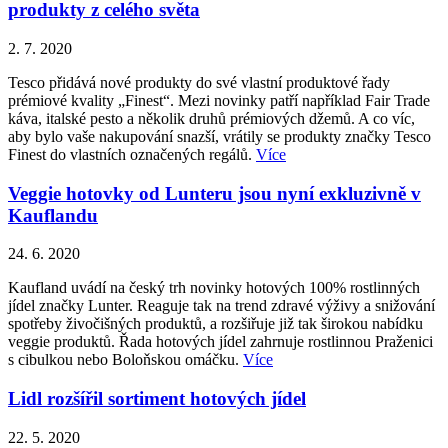
produkty z celého světa
2. 7. 2020
Tesco přidává nové produkty do své vlastní produktové řady
prémiové kvality „Finest“. Mezi novinky patří například Fair Trade
káva, italské pesto a několik druhů prémiových džemů. A co víc,
aby bylo vaše nakupování snazší, vrátily se produkty značky Tesco
Finest do vlastních označených regálů.
Více
Veggie hotovky od Lunteru jsou nyní exkluzivně v
Kauflandu
24. 6. 2020
Kaufland uvádí na český trh novinky hotových 100% rostlinných
jídel značky Lunter. Reaguje tak na trend zdravé výživy a snižování
spotřeby živočišných produktů, a rozšiřuje již tak širokou nabídku
veggie produktů. Řada hotových jídel zahrnuje rostlinnou Praženici
s cibulkou nebo Boloňskou omáčku.
Více
Lidl rozšířil sortiment hotových jídel
22. 5. 2020