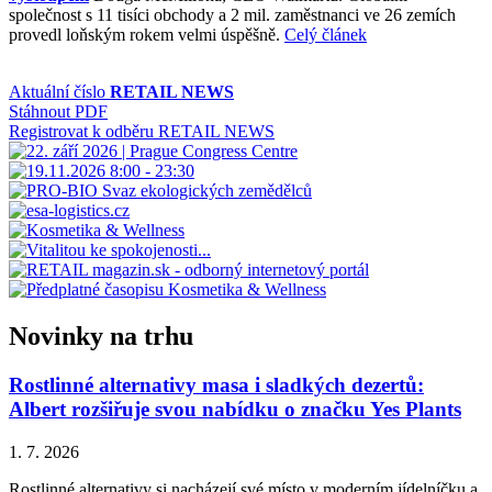
společnost s 11 tisíci obchody a 2 mil. zaměstnanci ve 26 zemích
provedl loňským rokem velmi úspěšně.
Celý článek
Aktuální číslo
RETAIL NEWS
Stáhnout PDF
Registrovat k odběru RETAIL NEWS
Novinky na trhu
Rostlinné alternativy masa i sladkých dezertů:
Albert rozšiřuje svou nabídku o značku Yes Plants
1. 7. 2026
Rostlinné alternativy si nacházejí své místo v moderním jídelníčku a