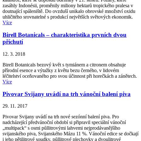
zasáhly Indonésii, proměnily miliony hektarů tropického pralesa v
doutnající spáleniště. Do ovzduší unikalo obrovské množství oxidu
uhličitého srovnatelné s produkcí největších světových ekonomik.
Více
Birell Botanicals – charakteristika prvních dvou
příchutí
12. 3. 2018
Birell Botanicals bezový květ s tymiánem a citronem obsahuje
přírodní esence a výtažky z květu bezu černého, v lidovém
léčitelství oceňovaného pro svou účinnost při horečkách a zánětech.
Více
Pivovar Svijany uvádí na trh vánoční balení piva
29. 11. 2017
Pivovar Svijany uvádí na trh nové sezónní balení piva. Pro
nadcházející předvánoční období si připravil speciální vánoční
„multipack“ s osmi půllitrovými lahvemi nejprodávanějšího
svijanského piva, Svijanského Mázu 11 %. Vánoční edice se dočkají
i jeho pětilitrové soudky, půllitrové plechovky a dvoulitrové