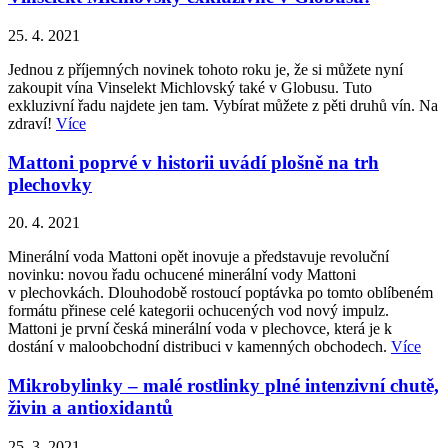
25. 4. 2021
Jednou z příjemných novinek tohoto roku je, že si můžete nyní
zakoupit vína Vinselekt Michlovský také v Globusu. Tuto
exkluzivní řadu najdete jen tam. Vybírat můžete z pěti druhů vín. Na
zdraví!
Více
Mattoni poprvé v historii uvádí plošně na trh
plechovky
20. 4. 2021
Minerální voda Mattoni opět inovuje a představuje revoluční
novinku: novou řadu ochucené minerální vody Mattoni
v plechovkách. Dlouhodobě rostoucí poptávka po tomto oblíbeném
formátu přinese celé kategorii ochucených vod nový impulz.
Mattoni je první česká minerální voda v plechovce, která je k
dostání v maloobchodní distribuci v kamenných obchodech.
Více
Mikrobylinky – malé rostlinky plné intenzivní chutě,
živin a antioxidantů
25. 3. 2021