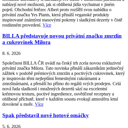
nabízejí nové možnosti, jak si oblíbená jídla vychutnat v jiném
pojetí. Obchodní řetězec Albert proto rozšířil svou nabídku o
privátní značku Yes Plants, která přináší veganské produkty
inspirované známými masovými pokrmy i sladkými dezerty v čistě
rostlinném provedení.
Více
BILLA představuje novou privátní značku zmrzlin
a cukrovinek Milora
8. 6. 2026
Společnost BILLA ČR uvádí na český trh zcela novou exkluzivní
privátní značku Milora. Tato novinka přináší zákazníkům jedinečný
zážitek v podobě prémiových zmrzlin a poctivých cukrovinek, který
je inspirován těmi nejlepšími řemeslnými cukrárnami a
zmrzlinárnami, a přenáší ho přímo do regálů svých prodejen. Celá
nová řada sladkostí i mražených dezertů sází na excelentní
krémovou texturu, poctivé ingredience, osvědčené receptury a
oblíbené příchutě, které v každém soustu evokují atmosféru letní
dovolené u moře.
Více
Spak představil nové hotové omáčky
5. 6. 2026