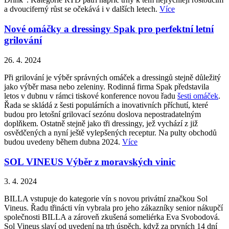
a dvouciferný růst se očekává i v dalších letech.
Více
Nové omáčky a dressingy Spak pro perfektní letní
grilování
26. 4. 2024
Při grilování je výběr správných omáček a dressingů stejně důležitý
jako výběr masa nebo zeleniny. Rodinná firma Spak představila
letos v dubnu v rámci tiskové konference novou řadu
šesti omáček
.
Řada se skládá z šesti populárních a inovativních příchutí, které
budou pro letošní grilovací sezónu doslova nepostradatelným
doplňkem. Ostatně stejně jako tři dressingy, jež vychází z již
osvědčených a nyní ještě vylepšených receptur. Na pulty obchodů
budou uvedeny během dubna 2024.
Více
SOL VINEUS Výběr z moravských vinic
3. 4. 2024
BILLA vstupuje do kategorie vín s novou privátní značkou Sol
Vineus. Řadu třinácti vín vybrala pro jeho zákazníky senior nákupčí
společnosti BILLA a zároveň zkušená someliérka Eva Svobodová.
Sol Vineus slaví od uvedení na trh úspěch, když za prvních 14 dní