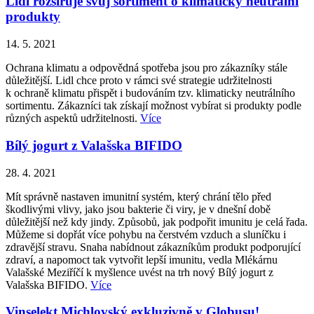
Lidl rozšiřuje svůj sortiment o klimaticky neutrální
produkty
14. 5. 2021
Ochrana klimatu a odpovědná spotřeba jsou pro zákazníky stále
důležitější. Lidl chce proto v rámci své strategie udržitelnosti
k ochraně klimatu přispět i budováním tzv. klimaticky neutrálního
sortimentu. Zákazníci tak získají možnost vybírat si produkty podle
různých aspektů udržitelnosti.
Více
Bílý jogurt z Valašska BIFIDO
28. 4. 2021
Mít správně nastaven imunitní systém, který chrání tělo před
škodlivými vlivy, jako jsou bakterie či viry, je v dnešní době
důležitější než kdy jindy. Způsobů, jak podpořit imunitu je celá řada.
Můžeme si dopřát více pohybu na čerstvém vzduch a sluníčku i
zdravější stravu. Snaha nabídnout zákazníkům produkt podporující
zdraví, a napomoct tak vytvořit lepší imunitu, vedla Mlékárnu
Valašské Meziříčí k myšlence uvést na trh nový Bílý jogurt z
Valašska BIFIDO.
Více
Vinselekt Michlovský exkluzivně v Globusu!