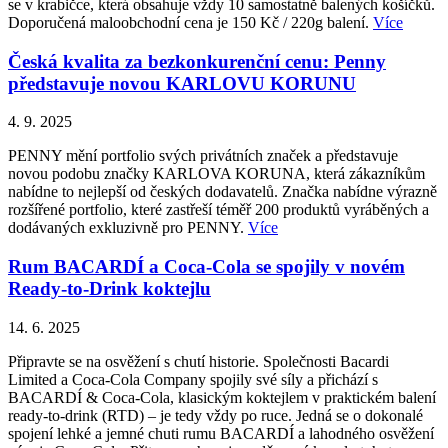
se v krabičce, která obsahuje vždy 10 samostatně balených košíčků.
Doporučená maloobchodní cena je 150 Kč / 220g balení.
Více
Česká kvalita za bezkonkurenční cenu: Penny
představuje novou KARLOVU KORUNU
4. 9. 2025
PENNY mění portfolio svých privátních značek a představuje
novou podobu značky KARLOVA KORUNA, která zákazníkům
nabídne to nejlepší od českých dodavatelů. Značka nabídne výrazně
rozšířené portfolio, které zastřeší téměř 200 produktů vyráběných a
dodávaných exkluzivně pro PENNY.
Více
Rum BACARDÍ a Coca-Cola se spojily v novém
Ready-to-Drink koktejlu
14. 6. 2025
Připravte se na osvěžení s chutí historie. Společnosti Bacardi
Limited a Coca-Cola Company spojily své síly a přichází s
BACARDÍ & Coca-Cola, klasickým koktejlem v praktickém balení
ready-to-drink (RTD) – je tedy vždy po ruce. Jedná se o dokonalé
spojení lehké a jemné chuti rumu BACARDÍ a lahodného osvěžení