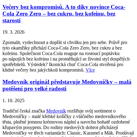
Večery bez kompromisů. A to díky novince Coca-
Cola Zero Zero – bez cukru, bez kofeinu, bez
starostí
19. 3. 2026
Zpomalit, vydechnout a dopřát si chvilku jen pro sebe. Právě pro
tyto okamžiky přichází Coca-Cola Zero Zero, bez cukru a bez
kofeinu. Společnost Coca-Cola reaguje na rostoucí poptávku
po nápojích bez kofeinu i na proměňující se životní styl dospělých
spotřebitelů. Výsledek? Ikonická chuť Coca-Cola stvořená pro
klidné večery bez jakýchkoli kompromisů.
Více
Medovník originál představuje Medovníčky – malá
potěšení pro velké radosti
1. 10. 2025
Tradiční česká značka
Medovník
rozšiřuje svůj sortiment o
Medovníčky – malé křehké košíčky z vláčného medovníkového
těsta, plněné jemnou krémovou náplní a navrchu bohatě ozdobené
křupavým posypem. Do rodiny medových dobrot přicházejí
Medovníčky ve třech variantách: Classic, Karamel a Mák. Prodávají