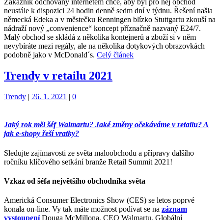
Zákazník odchovaný internetem chce, aby byl pro něj obchod
neustále k dispozici 24 hodin denně sedm dní v týdnu. Řešení našla
německá Edeka a v městečku Renningen blízko Stuttgartu zkouší na
nádraží nový „convenience“ koncept příznačně nazvaný E24/7.
Malý obchod se skládá z několika kontejnerů a zboží si v něm
nevybíráte mezi regály, ale na několika dotykových obrazovkách
podobně jako v McDonald´s.
Celý článek
Trendy v retailu 2021
Kategorie:
Trendy
|
26. 1. 2021
|
0
Jaký rok měl šéf Walmartu? Jaké změny očekáváme v retailu? A
jak e-shopy řeší vratky?
Sledujte zajímavosti ze světa maloobchodu a přípravy dalšího
ročníku klíčového setkání branže Retail Summit 2021!
Vzkaz od šéfa největšího obchodníka světa
Americká Consumer Electronics Show (CES) se letos poprvé
konala on-line. Vy tak máte možnost podívat se na
záznam
vystoupení
Douga McMillona, CEO Walmartu. Globální