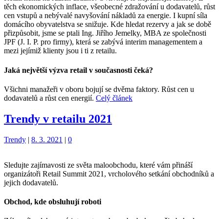
těch ekonomických inflace, všeobecné zdražování u dodavatelů, růst
cen vstupů a nebývalé navyšování nákladů za energie. I kupní síla
domácího obyvatelstva se snižuje. Kde hledat rezervy a jak se době
přizpůsobit, jsme se ptali Ing. Jiřího Jemelky, MBA ze společnosti
JPF (J. I. P. pro firmy), která se zabývá interim managementem a
mezi jejímiž klienty jsou i ti z retailu.
Jaká největší výzva retail v současnosti čeká?
Všichni manažeři v oboru bojují se dvěma faktory. Růst cen u
dodavatelů a růst cen energií.
Celý článek
Trendy v retailu 2021
Kategorie:
Trendy
|
8. 3. 2021
|
0
Sledujte zajímavosti ze světa maloobchodu, které vám přináší
organizátoři Retail Summit 2021, vrcholového setkání obchodníků a
jejich dodavatelů.
Obchod, kde obsluhují roboti