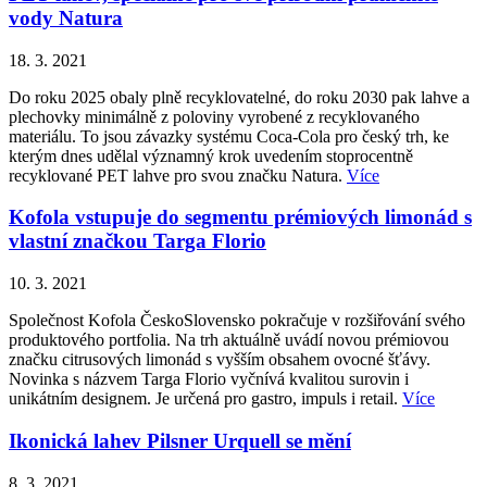
vody Natura
18. 3. 2021
Do roku 2025 obaly plně recyklovatelné, do roku 2030 pak lahve a
plechovky minimálně z poloviny vyrobené z recyklovaného
materiálu. To jsou závazky systému Coca-Cola pro český trh, ke
kterým dnes udělal významný krok uvedením stoprocentně
recyklované PET lahve pro svou značku Natura.
Více
Kofola vstupuje do segmentu prémiových limonád s
vlastní značkou Targa Florio
10. 3. 2021
Společnost Kofola ČeskoSlovensko pokračuje v rozšiřování svého
produktového portfolia. Na trh aktuálně uvádí novou prémiovou
značku citrusových limonád s vyšším obsahem ovocné šťávy.
Novinka s názvem Targa Florio vyčnívá kvalitou surovin i
unikátním designem. Je určená pro gastro, impuls i retail.
Více
Ikonická lahev Pilsner Urquell se mění
8. 3. 2021