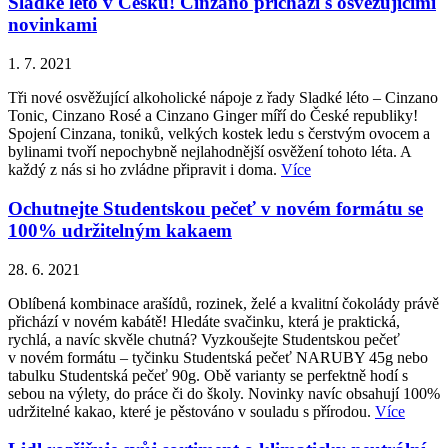
Sladké léto v Česku! Cinzano přichází s osvěžujícími
novinkami
1. 7. 2021
Tři nové osvěžující alkoholické nápoje z řady Sladké léto – Cinzano
Tonic, Cinzano Rosé a Cinzano Ginger míří do České republiky!
Spojení Cinzana, toniků, velkých kostek ledu s čerstvým ovocem a
bylinami tvoří nepochybně nejlahodnější osvěžení tohoto léta. A
každý z nás si ho zvládne připravit i doma.
Více
Ochutnejte Studentskou pečeť v novém formátu se
100% udržitelným kakaem
28. 6. 2021
Oblíbená kombinace arašídů, rozinek, želé a kvalitní čokolády právě
přichází v novém kabátě! Hledáte svačinku, která je praktická,
rychlá, a navíc skvěle chutná? Vyzkoušejte Studentskou pečeť
v novém formátu – tyčinku Studentská pečeť NARUBY 45g nebo
tabulku Studentská pečeť 90g. Obě varianty se perfektně hodí s
sebou na výlety, do práce či do školy. Novinky navíc obsahují 100%
udržitelné kakao, které je pěstováno v souladu s přírodou.
Více