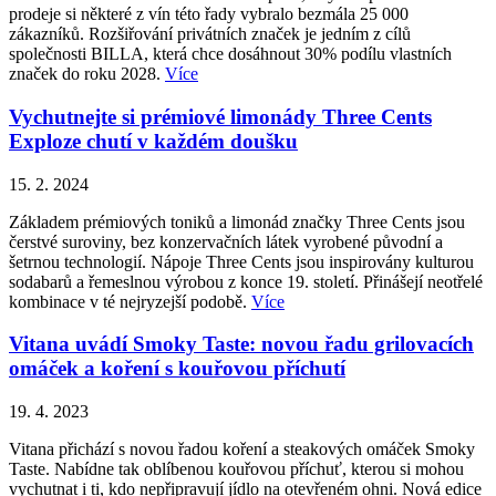
prodeje si některé z vín této řady vybralo bezmála 25 000
zákazníků. Rozšiřování privátních značek je jedním z cílů
společnosti BILLA, která chce dosáhnout 30% podílu vlastních
značek do roku 2028.
Více
Vychutnejte si prémiové limonády Three Cents
Exploze chutí v každém doušku
15. 2. 2024
Základem prémiových toniků a limonád značky Three Cents jsou
čerstvé suroviny, bez konzervačních látek vyrobené původní a
šetrnou technologií. Nápoje Three Cents jsou inspirovány kulturou
sodabarů a řemeslnou výrobou z konce 19. století. Přinášejí neotřelé
kombinace v té nejryzejší podobě.
Více
Vitana uvádí Smoky Taste: novou řadu grilovacích
omáček a koření s kouřovou příchutí
19. 4. 2023
Vitana přichází s novou řadou koření a steakových omáček Smoky
Taste. Nabídne tak oblíbenou kouřovou příchuť, kterou si mohou
vychutnat i ti, kdo nepřipravují jídlo na otevřeném ohni. Nová edice