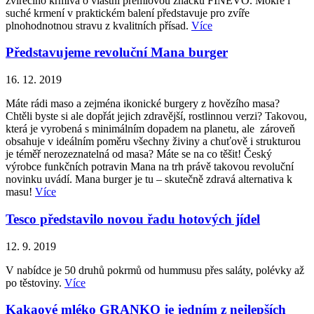
zvířecího krmiva o vlastní prémiovou značku FINEVO. Mokré i
suché krmení v praktickém balení představuje pro zvíře
plnohodnotnou stravu z kvalitních přísad.
Více
Představujeme revoluční Mana burger
16. 12. 2019
Máte rádi maso a zejména ikonické burgery z hovězího masa?
Chtěli byste si ale dopřát jejich zdravější, rostlinnou verzi? Takovou,
která je vyrobená s minimálním dopadem na planetu, ale zároveň
obsahuje v ideálním poměru všechny živiny a chuťově i strukturou
je téměř nerozeznatelná od masa? Máte se na co těšit! Český
výrobce funkčních potravin Mana na trh právě takovou revoluční
novinku uvádí. Mana burger je tu – skutečně zdravá alternativa k
masu!
Více
Tesco představilo novou řadu hotových jídel
12. 9. 2019
V nabídce je 50 druhů pokrmů od hummusu přes saláty, polévky až
po těstoviny.
Více
Kakaové mléko GRANKO je jedním z nejlepších