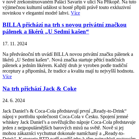
v nově zrekonstruovaném Paláci Savarin v ulici Na Příkopě. Na tuto
výjimečnou kulturní událost si hosté připili právě touto exkluzivní
novinkou v elegantní modré lahvi.
Více
BILLA přichází na trh s novou privátní značkou
pálenek a likérů „U Sedmi kašen“
17. 11. 2024
Na předvánoční trh uvádí BILLA novou privátní značku pálenek a
likérů „U Sedmi kašen“. Nová značka startuje pěticí tradičních
pálenek a jedním likérem. Každý druh je vyroben podle tradiční
receptury a připomíná, že tradice a kvalita mají tu nejvyšší hodnotu.
Více
Na trh přichází Jack & Coke
24. 6. 2024
Jack Daniel’s & Coca-Cola představují první „Ready-to-Drink“
nápoj v portfoliu společnosti Coca-Cola v Česku. Spojení jemné
whiskey Jack Daniel’s a osvěžujícího nápoje Coca-Cola představuje
jeden z nejpopulárnějších barových mixů na světě. Nově si jej
mohou zákazníci vychutnat dokonale namíchaný a „Ready-to-
Drink“. Kategorie RTD patří napříč trhy k těm nejrychleji rostoucím