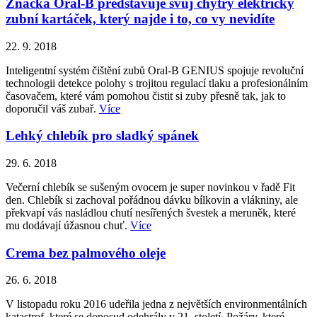
Značka Oral-B představuje svůj chytrý elektrický
zubní kartáček, který najde i to, co vy nevidíte
22. 9. 2018
Inteligentní systém čištění zubů Oral-B GENIUS spojuje revoluční
technologii detekce polohy s trojitou regulací tlaku a profesionálním
časovačem, které vám pomohou čistit si zuby přesně tak, jak to
doporučil váš zubař.
Více
Lehký chlebík pro sladký spánek
29. 6. 2018
Večerní chlebík se sušeným ovocem je super novinkou v řadě Fit
den. Chlebík si zachoval pořádnou dávku bílkovin a vlákniny, ale
překvapí vás nasládlou chutí nesířených švestek a meruněk, které
mu dodávají úžasnou chuť.
Více
Crema bez palmového oleje
26. 6. 2018
V listopadu roku 2016 udeřila jedna z největších environmentálních
katastrof, které se doposud odehrály v 21. století. Požáry, které