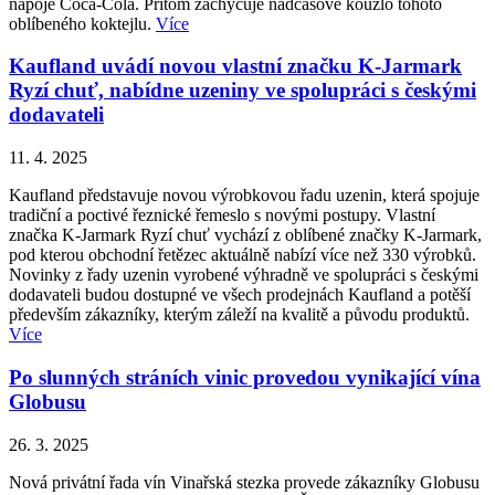
nápoje Coca-Cola. Přitom zachycuje nadčasové kouzlo tohoto
oblíbeného koktejlu.
Více
Kaufland uvádí novou vlastní značku K-Jarmark
Ryzí chuť, nabídne uzeniny ve spolupráci s českými
dodavateli
11. 4. 2025
Kaufland představuje novou výrobkovou řadu uzenin, která spojuje
tradiční a poctivé řeznické řemeslo s novými postupy. Vlastní
značka K-Jarmark Ryzí chuť vychází z oblíbené značky K-Jarmark,
pod kterou obchodní řetězec aktuálně nabízí více než 330 výrobků.
Novinky z řady uzenin vyrobené výhradně ve spolupráci s českými
dodavateli budou dostupné ve všech prodejnách Kaufland a potěší
především zákazníky, kterým záleží na kvalitě a původu produktů.
Více
Po slunných stráních vinic provedou vynikající vína
Globusu
26. 3. 2025
Nová privátní řada vín Vinařská stezka provede zákazníky Globusu