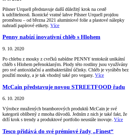
Pilsner Urquell představuje další důležitý krok na cestě
k udržitelnosti. Ikonické vratné lahve Pilsner Urquell projdou
proměnou – od března 2021 aluminiové folie a plastové nálepky
nahradí papírové etikety.
Více
Penny nabízí inovativní chléb s Hlohem
9. 10. 2020
Po chlebu z mouky z cvrčků nabídne PENNY tentokrát unikátní
chléb s Hlohem peřenoklaným. Plody této rostliny jsou využívány
pro své antioxidační a antibakteriální účinky. Chléb je vyráběn bez
použití mouky, a je tak vhodný také pro vegany.
Více
McCain představuje novou STREETFOOD řadu
6. 10. 2020
Výrobce mražených bramborových produktů McCain je své
kategorii oblíbený z mnoha důvodů. Jedním z nich je také fakt, že
drží krok s trendy a produktové portfolio neustále inovuje.
Více
Tesco přidává do své prémiové řady „Finest“