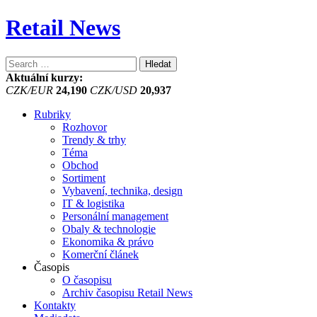
Retail News
Vyhledávání
Aktuální kurzy:
CZK/EUR
24,190
CZK/USD
20,937
Rubriky
Rozhovor
Trendy & trhy
Téma
Obchod
Sortiment
Vybavení, technika, design
IT & logistika
Personální management
Obaly & technologie
Ekonomika & právo
Komerční článek
Časopis
O časopisu
Archiv časopisu Retail News
Kontakty