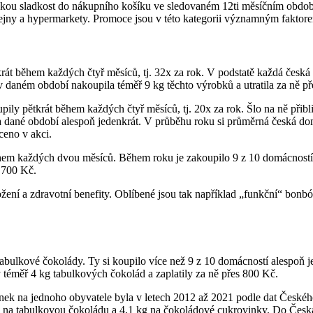
jakou sladkost do nákupního košíku ve sledovaném 12ti měsíčním období
odejny a hypermarkety. Promoce jsou v této kategorii významným faktor
át během každých čtyř měsíců, tj. 32x za rok. V podstatě každá česk
 daném období nakoupila téměř 9 kg těchto výrobků a utratila za ně př
pily pětkrát během každých čtyř měsíců, tj. 20x za rok. Šlo na ně přib
 dané období alespoň jedenkrát. V průběhu roku si průměrná česká dom
ceno v akci.
em každých dvou měsíců. Během roku je zakoupilo 9 z 10 domácností a 
ř 700 Kč.
ložení a zdravotní benefity. Oblíbené jsou tak například „funkční“ bo
abulkové čokolády. Ty si koupilo více než 9 z 10 domácností alespoň jed
téměř 4 kg tabulkových čokolád a zaplatily za ně přes 800 Kč.
k na jednoho obyvatele byla v letech 2012 až 2021 podle dat Českého s
o na tabulkovou čokoládu a 4,1 kg na čokoládové cukrovinky. Do Česka