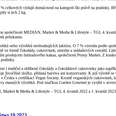
% celkových výdajů domácností na kategorii šlo právě na pralinky. Bě
ly si jich 2 kg.
umu společnosti MEDIAN, Market & Media & Lifestyle – TGI, 4. kvartál
ntů průzkumu.
obků nebo výrobků neobsahujících laktózu. O 7 % vzrostla podle spole
ě ve formě čokolády, cukrovinek, zmrzlin a snídaňových cereálií. Lídre
větším prodejcem fairtradového kakaa, společností Penny Market. Z konk
pralinky.
verze i tradiční a oblíbené čokolády a čokoládové cukrovinky jako napří
huje živočišné složky, přidaná barviva ani konzervanty. K její výrobě 
lé v Česku s certifikací Vegan Society. Kromě veganských cukrovinek, 
rnativy masných výrobků. Pod značkou Garden Gourmet je vyrábí v sever
rket & Media & Lifestyle – TGI, 4. kvartál 2022 a 1. kvartál 2023 n
 News 10.2023…