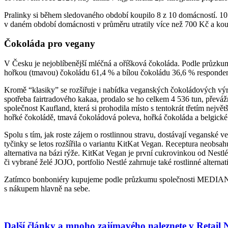
Pralinky si během sledovaného období koupilo 8 z 10 domácností. 10 
v daném období domácnosti v průměru utratily více než 700 Kč a koupi
Čokoláda pro vegany
V Česku je nejoblíbenější mléčná a oříšková čokoláda. Podle průzk
hořkou (tmavou) čokoládu 61,4 % a bílou čokoládu 36,6 % responde
Kromě “klasiky” se rozšiřuje i nabídka veganských čokoládových výr
spotřeba fairtradového kakaa, prodalo se ho celkem 4 536 tun, převážn
společnost Kaufland, která si prohodila místo s tentokrát třetím nej
hořké čokoládě, tmavá čokoládová poleva, hořká čokoláda a belgické 
Spolu s tím, jak roste zájem o rostlinnou stravu, dostávají veganské 
tyčinky se letos rozšířila o variantu KitKat Vegan. Receptura neobsa
alternativa na bázi rýže. KitKat Vegan je první cukrovinkou od Nest
či vybrané želé JOJO, portfolio Nestlé zahrnuje také rostlinné alte
Zatímco bonboniéry kupujeme podle průzkumu společnosti MEDIAN, Ma
s nákupem hlavně na sebe.
Další články a mnoho zajímavého naleznete v Retail