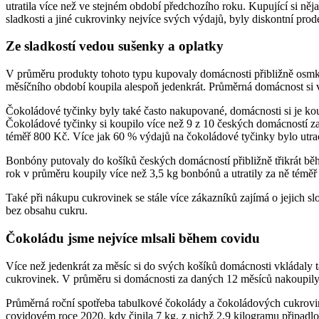
utratila více než ve stejném období předchozího roku. Kupující si ně
sladkosti a jiné cukrovinky nejvíce svých výdajů, byly diskontní pr
Ze sladkostí vedou sušenky a oplatky
V průměru produkty tohoto typu kupovaly domácnosti přibližně osmkr
měsíčního období koupila alespoň jedenkrát. Průměrná domácnost si v
Čokoládové tyčinky byly také často nakupované, domácnosti si je kou
Čokoládové tyčinky si koupilo více než 9 z 10 českých domácností za
téměř 800 Kč. Více jak 60 % výdajů na čokoládové tyčinky bylo utra
Bonbóny putovaly do košíků českých domácností přibližně třikrát běh
rok v průměru koupily více než 3,5 kg bonbónů a utratily za ně témě
Také při nákupu cukrovinek se stále více zákazníků zajímá o jejich s
bez obsahu cukru.
Čokoládu jsme nejvíce mlsali během covidu
Více než jedenkrát za měsíc si do svých košíků domácnosti vkládaly t
cukrovinek. V průměru si domácnosti za daných 12 měsíců nakoupily 
Průměrná roční spotřeba tabulkové čokolády a čokoládových cukrovine
covidovém roce 2020, kdy činila 7 kg, z nichž 2,9 kilogramu připadl