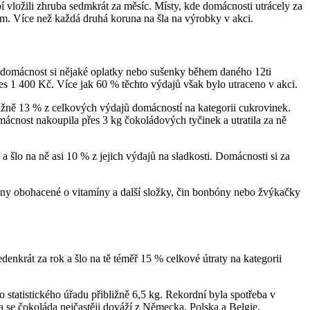
 vložili zhruba sedmkrát za měsíc. Místy, kde domácnosti utrácely za
em. Více než každá druhá koruna na šla na výrobky v akci.
á domácnost si nějaké oplatky nebo sušenky během daného 12ti
es 1 400 Kč. Více jak 60 % těchto výdajů však bylo utraceno v akci.
ližně 13 % z celkových výdajů domácností na kategorii cukrovinek.
ácnost nakoupila přes 3 kg čokoládových tyčinek a utratila za ně
šlo na ně asi 10 % z jejich výdajů na sladkosti. Domácnosti si za
nbóny obohacené o vitamíny a další složky, čin bonbóny nebo žvýkačky
enkrát za rok a šlo na tě téměř 15 % celkové útraty na kategorii
tatistického úřadu přibližně 6,5 kg. Rekordní byla spotřeba v
 se čokoláda nejčastěji dováží z Německa, Polska a Belgie.