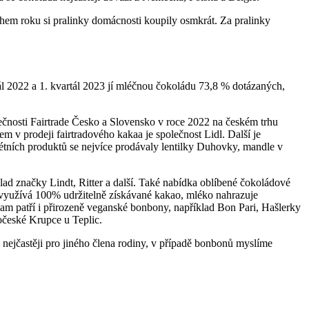
hem roku si pralinky domácnosti koupily osmkrát. Za pralinky
 2022 a 1. kvartál 2023 jí mléčnou čokoládu 73,8 % dotázaných,
čnosti Fairtrade Česko a Slovensko v roce 2022 na českém trhu
m v prodeji fairtradového kakaa je společnost Lidl. Další je
rétních produktů se nejvíce prodávaly lentilky Duhovky, mandle v
klad značky Lindt, Ritter a další. Také nabídka oblíbené čokoládové
se využívá 100% udržitelně získávané kakao, mléko nahrazuje
kam patří i přirozeně veganské bonbony, například Bon Pari, Hašlerky
očeské Krupce u Teplic.
ejčastěji pro jiného člena rodiny, v případě bonbonů myslíme