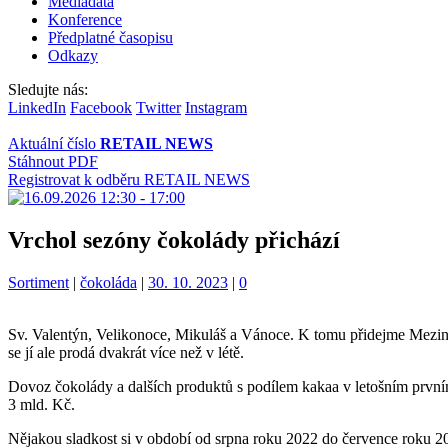
Mediadata
Konference
Předplatné časopisu
Odkazy
Sledujte nás:
LinkedIn
Facebook
Twitter
Instagram
Aktuální číslo
RETAIL NEWS
Stáhnout PDF
Registrovat k odběru RETAIL NEWS
Vrchol sezóny čokolády přichází
Kategorie:
Štítky:
Sortiment
|
čokoláda
|
30. 10. 2023
|
0
Sv. Valentýn, Velikonoce, Mikuláš a Vánoce. K tomu přidejme Meziná
se jí ale prodá dvakrát více než v létě.
Dovoz čokolády a dalších produktů s podílem kakaa v letošním prvním 
3 mld. Kč.
Nějakou sladkost si v období od srpna roku 2022 do července roku 