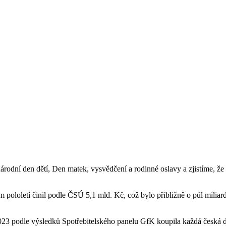
rodní den dětí, Den matek, vysvědčení a rodinné oslavy a zjistíme, ž
pololetí činil podle ČSÚ 5,1 mld. Kč, což bylo přibližně o půl miliar
2023 podle výsledků Spotřebitelského panelu GfK koupila každá česká