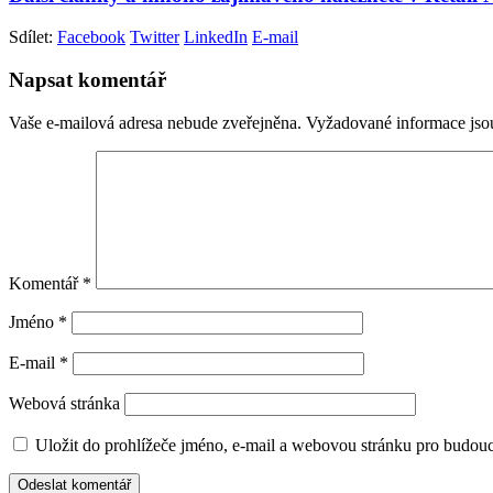
Sdílet:
Facebook
Twitter
LinkedIn
E-mail
Napsat komentář
Vaše e-mailová adresa nebude zveřejněna.
Vyžadované informace js
Komentář
*
Jméno
*
E-mail
*
Webová stránka
Uložit do prohlížeče jméno, e-mail a webovou stránku pro budou