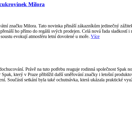
 cukrovinek Milora
átní značku Milora. Tato novinka přináší zákazníkům jedinečný zážite
přenáší ho přímo do regálů svých prodejen. Celá nová řada sladkostí i
 soustu evokují atmosféru letní dovolené u moře.
Více
ti dochucování. Právě na tuto potřebu reaguje rodinná společnost Spak
 Spak, který v Praze přiblížil další směřování značky i letošní produk
í. Součástí setkání byla také ochutnávka, která ukázala praktické vy