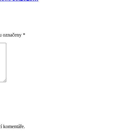
ou označeny
*
cí komentáře.