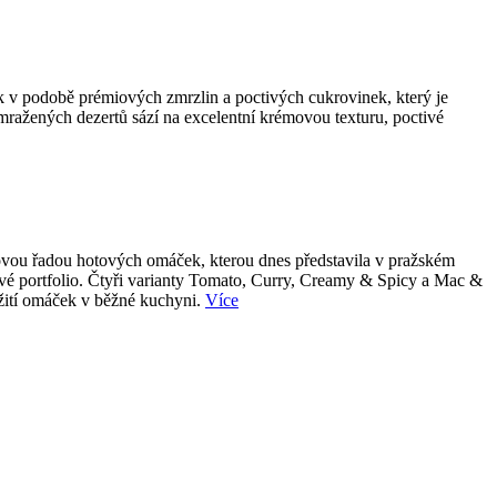
k v podobě prémiových zmrzlin a poctivých cukrovinek, který je
 mražených dezertů sází na excelentní krémovou texturu, poctivé
 novou řadou hotových omáček, kterou dnes představila v pražském
tové portfolio. Čtyři varianty Tomato, Curry, Creamy & Spicy a Mac &
užití omáček v běžné kuchyni.
Více