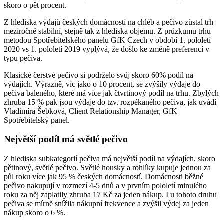
skoro o pět procent.
Z hlediska výdajů českých domácností na chléb a pečivo zůstal trh
meziročně stabilní, stejně tak z hlediska objemu. Z průzkumu trhu
metodou Spotřebitelského panelu GfK Czech v období 1. pololetí
2020 vs 1. pololetí 2019 vyplývá, že došlo ke změně preferencí v
typu pečiva.
Klasické čerstvé pečivo si podrželo svůj skoro 60% podíl na
výdajích. Výrazně, víc jako o 10 procent, se zvýšily výdaje do
pečiva baleného, které má více jak čtvrtinový podíl na trhu. Zbylých
zhruba 15 % pak jsou výdaje do tzv. rozpékaného pečiva, jak uvádí
Vladimíra Šebková, Client Relationship Manager, GfK
Spotřebitelský panel.
Největší podíl má světlé pečivo
Z hlediska subkategorií pečiva má největší podíl na výdajích, skoro
pětinový, světlé pečivo. Světlé housky a rohlíky kupuje jednou za
půl roku více jak 95 % českých domácností. Domácnosti běžné
pečivo nakupují v rozmezí 4-5 dnů a v prvním pololetí minulého
roku za něj zaplatily zhruba 17 Kč za jeden nákup. I u tohoto druhu
pečiva se mírně snížila nákupní frekvence a zvýšil výdej za jeden
nákup skoro o 6 %.