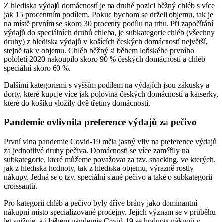
Z hlediska výdajů domácností je na druhé pozici běžný chléb s více
jak 15 procentním podílem. Pokud bychom se drželi objemu, tak je
na místě prvním se skoro 30 procenty podílu na trhu. Při započítání
výdajů do speciálních druhů chleba, je subkategorie chléb (všechny
druhy) z hlediska výdajů v košících českých domácností největší,
stejně tak v objemu. Chléb běžný si během loňského prvního
pololetí 2020 nakoupilo skoro 90 % českých domácností a chléb
speciální skoro 60 %.
Dalšími kategoriemi s vyšším podílem na výdajích jsou zákusky a
dorty, které kupuje více jak polovina českých domácností a kaiserky,
které do košíku vložily dvě třetiny domácností.
Pandemie ovlivnila preference výdajů za pečivo
První vlna pandemie Covid-19 měla jasný vliv na preference výdajů
za jednotlivé druhy pečiva. Domácnosti se více zaměřily na
subkategorie, které můžeme považovat za tzv. snacking, ve kterých,
jak z hlediska hodnoty, tak z hlediska objemu, výrazně rostly
nákupy. Jedná se o tzv. speciální slané pečivo a také o subkategorii
croissantů.
Pro kategorii chléb a pečivo byly dříve brány jako dominantní
nákupní místo specializované prodejny. Jejich význam se v průběhu
let snižuje, a i během pandemie Covid-19 se hodnota nákupů v