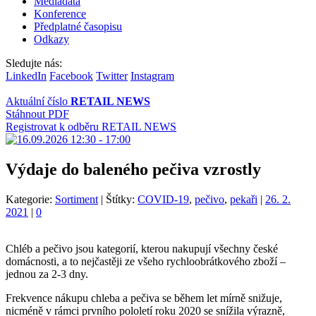
Mediadata
Konference
Předplatné časopisu
Odkazy
Sledujte nás:
LinkedIn
Facebook
Twitter
Instagram
Aktuální číslo
RETAIL NEWS
Stáhnout PDF
Registrovat k odběru RETAIL NEWS
Výdaje do baleného pečiva vzrostly
Kategorie:
Sortiment
|
Štítky:
COVID-19
,
pečivo
,
pekaři
|
26. 2.
2021
|
0
Chléb a pečivo jsou kategorií, kterou nakupují všechny české
domácnosti, a to nejčastěji ze všeho rychloobrátkového zboží –
jednou za 2-3 dny.
Frekvence nákupu chleba a pečiva se během let mírně snižuje,
nicméně v rámci prvního pololetí roku 2020 se snížila výrazně,