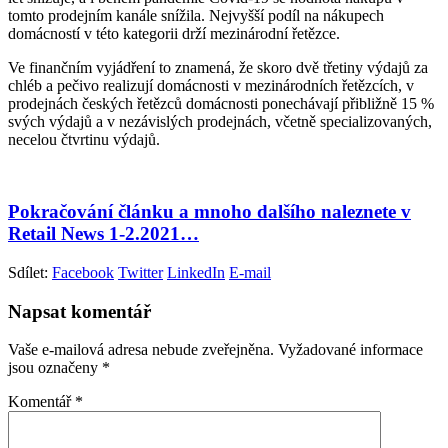
tomto prodejním kanále snížila. Nejvyšší podíl na nákupech
domácností v této kategorii drží mezinárodní řetězce.
Ve finančním vyjádření to znamená, že skoro dvě třetiny výdajů za
chléb a pečivo realizují domácnosti v mezinárodních řetězcích, v
prodejnách českých řetězců domácnosti ponechávají přibližně 15 %
svých výdajů a v nezávislých prodejnách, včetně specializovaných,
necelou čtvrtinu výdajů.
Pokračování článku a mnoho dalšího naleznete v
Retail News 1-2.2021…
Sdílet:
Facebook
Twitter
LinkedIn
E-mail
Napsat komentář
Vaše e-mailová adresa nebude zveřejněna.
Vyžadované informace
jsou označeny
*
Komentář
*