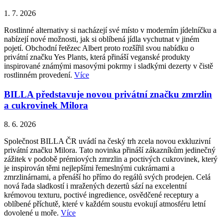
1. 7. 2026
Rostlinné alternativy si nacházejí své místo v moderním jídelníčku a
nabízejí nové možnosti, jak si oblíbená jídla vychutnat v jiném
pojetí. Obchodní řetězec Albert proto rozšířil svou nabídku o
privátní značku Yes Plants, která přináší veganské produkty
inspirované známými masovými pokrmy i sladkými dezerty v čistě
rostlinném provedení.
Více
BILLA představuje novou privátní značku zmrzlin
a cukrovinek Milora
8. 6. 2026
Společnost BILLA ČR uvádí na český trh zcela novou exkluzivní
privátní značku Milora. Tato novinka přináší zákazníkům jedinečný
zážitek v podobě prémiových zmrzlin a poctivých cukrovinek, který
je inspirován těmi nejlepšími řemeslnými cukrárnami a
zmrzlinárnami, a přenáší ho přímo do regálů svých prodejen. Celá
nová řada sladkostí i mražených dezertů sází na excelentní
krémovou texturu, poctivé ingredience, osvědčené receptury a
oblíbené příchutě, které v každém soustu evokují atmosféru letní
dovolené u moře.
Více