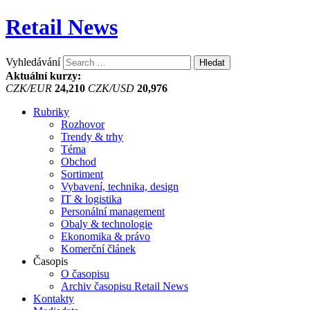
Retail News
Vyhledávání
Aktuální kurzy:
CZK/EUR
24,210
CZK/USD
20,976
Rubriky
Rozhovor
Trendy & trhy
Téma
Obchod
Sortiment
Vybavení, technika, design
IT & logistika
Personální management
Obaly & technologie
Ekonomika & právo
Komerční článek
Časopis
O časopisu
Archiv časopisu Retail News
Kontakty