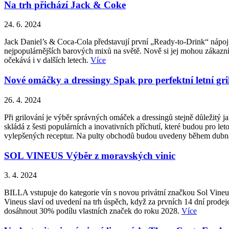
Na trh přichází Jack & Coke
24. 6. 2024
Jack Daniel’s & Coca-Cola představují první „Ready-to-Drink“ nápoj 
nejpopulárnějších barových mixů na světě. Nově si jej mohou zákazní
očekává i v dalších letech.
Více
Nové omáčky a dressingy Spak pro perfektní letní gri
26. 4. 2024
Při grilování je výběr správných omáček a dressingů stejně důležitý
skládá z šesti populárních a inovativních příchutí, které budou pro le
vylepšených receptur. Na pulty obchodů budou uvedeny během dub
SOL VINEUS Výběr z moravských vinic
3. 4. 2024
BILLA vstupuje do kategorie vín s novou privátní značkou Sol Vineu
Vineus slaví od uvedení na trh úspěch, když za prvních 14 dní prodej
dosáhnout 30% podílu vlastních značek do roku 2028.
Více