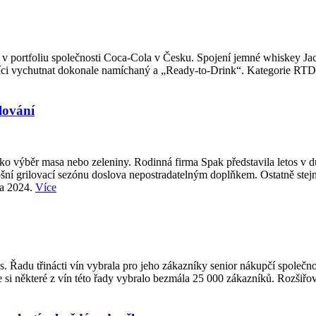
v portfoliu společnosti Coca-Cola v Česku. Spojení jemné whiskey Jac
ci vychutnat dokonale namíchaný a „Ready-to-Drink“. Kategorie RTD pat
lování
 jako výběr masa nebo zeleniny. Rodinná firma Spak představila letos v
tošní grilovací sezónu doslova nepostradatelným doplňkem. Ostatně stejně
na 2024.
Více
s. Řadu třinácti vín vybrala pro jeho zákazníky senior nákupčí spole
e si některé z vín této řady vybralo bezmála 25 000 zákazníků. Rozšiřov