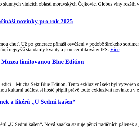
 slunných vinicích oblasti moravských Čejkovic. Globus víny rozšíří v 
přináší novinky pro rok 2025
ou chuť. Už po generace přináší osvěžení v podobě širokého sortimentu 
ují nejvyšší standardy kvality a jsou certifikovány IFS.
Více
a Muzea limitovanou Blue Edition
 edici – Mucha Sekt Blue Edition. Tento exkluzivní sekt byl vytvořen
u kulturní událost si hosté připili právě touto exkluzivní novinkou v 
enek a likérů „U Sedmi kašen“
rů „U Sedmi kašen“. Nová značka startuje pěticí tradičních pálenek a 