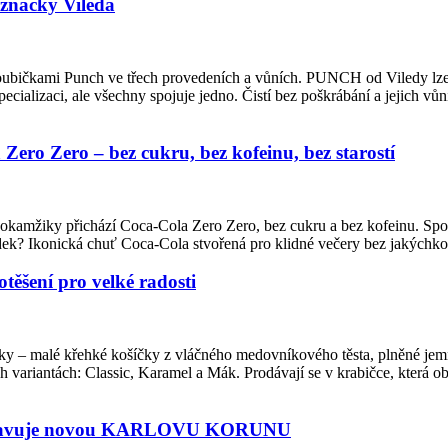
značky Vileda
houbičkami Punch ve třech provedeních a vůních. PUNCH od Viledy lze m
ecializaci, ale všechny spojuje jedno. Čistí bez poškrábání a jejich vůn
ero Zero – bez cukru, bez kofeinu, bez starostí
to okamžiky přichází Coca-Cola Zero Zero, bez cukru a bez kofeinu. Sp
sledek? Ikonická chuť Coca-Cola stvořená pro klidné večery bez jakých
ěšení pro velké radosti
čky – malé křehké košíčky z vláčného medovníkového těsta, plněné j
variantách: Classic, Karamel a Mák. Prodávají se v krabičce, která 
ředstavuje novou KARLOVU KORUNU