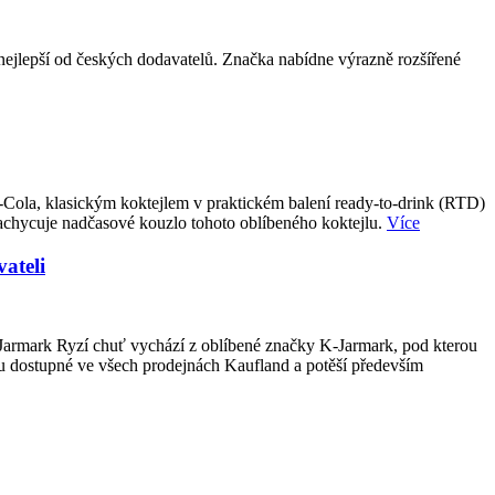
epší od českých dodavatelů. Značka nabídne výrazně rozšířené
-Cola, klasickým koktejlem v praktickém balení ready-to-drink (RTD)
achycuje nadčasové kouzlo tohoto oblíbeného koktejlu.
Více
ateli
-Jarmark Ryzí chuť vychází z oblíbené značky K-Jarmark, pod kterou
u dostupné ve všech prodejnách Kaufland a potěší především