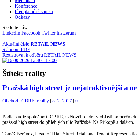
Mediadata
Konference
Předplatné časopisu
Odkazy
Sledujte nás:
LinkedIn
Facebook
Twitter
Instagram
Aktuální číslo
RETAIL NEWS
Stáhnout PDF
Registrovat k odběru RETAIL NEWS
Štítek:
reality
Pražská high street je nejatraktivnější a ne
Kategorie:
Štítky:
Obchod
|
CBRE
,
reality
|
8. 2. 2017
|
0
Podle studie společnosti CBRE, světového lídra v oblasti komerčních re
pražská high street do přilehlých ulic Pařížské, Na Příkopě a dalších.
Tomáš Beránek, Head of High Street Retail and Tenant Representation