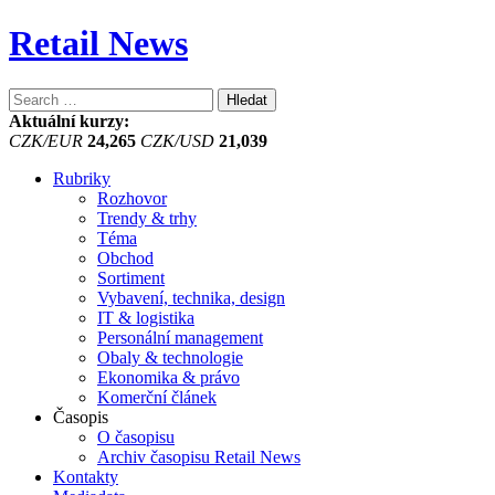
Retail News
Vyhledávání
Aktuální kurzy:
CZK/EUR
24,265
CZK/USD
21,039
Rubriky
Rozhovor
Trendy & trhy
Téma
Obchod
Sortiment
Vybavení, technika, design
IT & logistika
Personální management
Obaly & technologie
Ekonomika & právo
Komerční článek
Časopis
O časopisu
Archiv časopisu Retail News
Kontakty