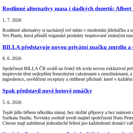
Rostlinné alternativy masa i sladkých dezertů: Albert
1. 7. 2026
Rostlinné alternativy si nacházejí své místo v moderním jídelníčku a n
Yes Plants, která přináší veganské produkty inspirované známými ma
BILLA představuje novou privátní značku zmrzlin a
8. 6. 2026
Společnost BILLA ČR uvádí na český trh zcela novou exkluzivní priv
inspirován těmi nejlepšími řemeslnými cukrárnami a zmrzlinárnami, a 
ingredience, osvědčené receptury a oblíbené příchutě, které v každém
Spak představil nové hotové omáčky
5. 6. 2026
Teplé jídlo během několika minut, bez složité přípravy a bez nutnos
Surikata Studiu. Novinky osobně uvedl majitel společnosti Hans Peter
Cheese mají nabídnout jednoduché řešení pro každodenní domácí vařen