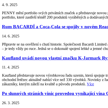
4. 9. 2025
PENNY mění portfolio svých privátních značek a představuje novo
portfolio, které zastřeší téměř 200 produktů vyráběných a dodávan
Rum BACARDÍ a Coca-Cola se spojily v novém Ready
14. 6. 2025
Připravte se na osvěžení s chutí historie. Společnosti Bacardi Lim
– je tedy vždy po ruce. Jedná se o dokonalé spojení lehké a jemné
Kaufland uvádí novou vlastní značku K-Jarmark Ryzí
11. 4. 2025
Kaufland představuje novou výrobkovou řadu uzenin, která spojuje tr
obchodní řetězec aktuálně nabízí více než 330 výrobků. Novinky z ř
zákazníky, kterým záleží na kvalitě a původu produktů.
Více
Po slunných stráních vinic provedou vynikající vína
26. 3. 2025