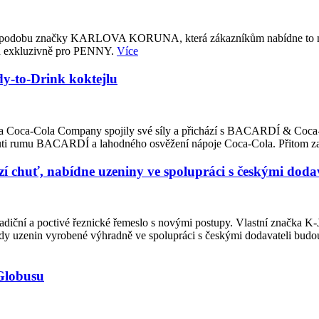
u podobu značky KARLOVA KORUNA, která zákazníkům nabídne to nejl
ých exkluzivně pro PENNY.
Více
-to-Drink koktejlu
ited a Coca-Cola Company spojily své síly a přichází s BACARDÍ & Coca
 chuti rumu BACARDÍ a lahodného osvěžení nápoje Coca-Cola. Přitom z
 chuť, nabídne uzeniny ve spolupráci s českými dodav
adiční a poctivé řeznické řemeslo s novými postupy. Vlastní značka K
ady uzenin vyrobené výhradně ve spolupráci s českými dodavateli budo
 Globusu