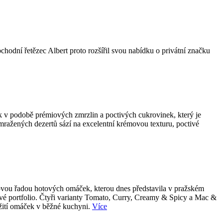
bchodní řetězec Albert proto rozšířil svou nabídku o privátní značku
k v podobě prémiových zmrzlin a poctivých cukrovinek, který je
 mražených dezertů sází na excelentní krémovou texturu, poctivé
 novou řadou hotových omáček, kterou dnes představila v pražském
tové portfolio. Čtyři varianty Tomato, Curry, Creamy & Spicy a Mac &
užití omáček v běžné kuchyni.
Více