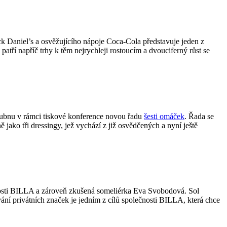
k Daniel’s a osvěžujícího nápoje Coca-Cola představuje jeden z
ří napříč trhy k těm nejrychleji rostoucím a dvouciferný růst se
 dubnu v rámci tiskové konference novou řadu
šesti omáček
. Řada se
 jako tři dressingy, jež vychází z již osvědčených a nyní ještě
čnosti BILLA a zároveň zkušená someliérka Eva Svobodová. Sol
ání privátních značek je jedním z cílů společnosti BILLA, která chce