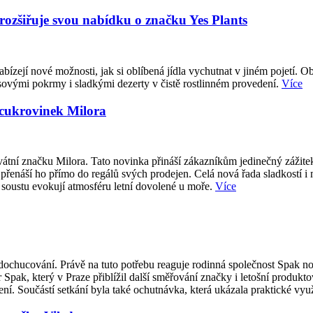
 rozšiřuje svou nabídku o značku Yes Plants
abízejí nové možnosti, jak si oblíbená jídla vychutnat v jiném pojetí. O
sovými pokrmy i sladkými dezerty v čistě rostlinném provedení.
Více
 cukrovinek Milora
átní značku Milora. Tato novinka přináší zákazníkům jedinečný zážite
přenáší ho přímo do regálů svých prodejen. Celá nová řada sladkostí i
 soustu evokují atmosféru letní dovolené u moře.
Více
ti dochucování. Právě na tuto potřebu reaguje rodinná společnost Spak
 Spak, který v Praze přiblížil další směřování značky i letošní produk
í. Součástí setkání byla také ochutnávka, která ukázala praktické vy