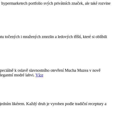
hypermarketech portfolio svých privátních značek, ale také rozvine
točených i mražených zmrzlin a ledových tříští, které si oblíbili
 speciálně k oslavě slavnostního otevření Mucha Muzea v nově
elegantní modré lahvi.
Více
jedním likérem. Každý druh je vyroben podle tradiční receptury a