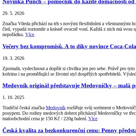
Novinka Punch – pomocník do každé domácnosti od 
29. 5. 2026
Značka Vileda přichází na trh s novými flexibilními a všestrannými 
čistí, vypadá roztomile a krásně ovocně voní. Každá z nich má svou sp
nepořádku.
Více
Večery bez kompromisů. A to díky novince Coca-Cola Z
19. 3. 2026
Zpomalit, vydechnout a dopřát si chvilku jen pro sebe. Právě pro ty
kofeinu i na proměňující se životní styl dospělých spotřebitelů. Vý
Medovník originál představuje Medovníčky – malá pot
1. 10. 2025
Tradiční česká značka
Medovník
rozšiřuje svůj sortiment o Medovní
posypem. Do rodiny medových dobrot přicházejí Medovníčky ve třech 
maloobchodní cena je 150 Kč / 220g balení.
Více
Česká kvalita za bezkonkurenční cenu: Penny p