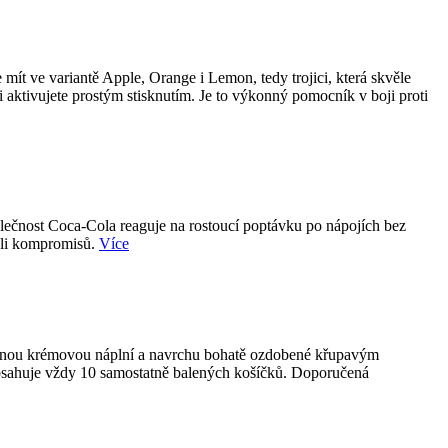
ít ve variantě Apple, Orange i Lemon, tedy trojici, která skvěle
i aktivujete prostým stisknutím. Je to výkonný pomocník v boji proti
olečnost Coca-Cola reaguje na rostoucí poptávku po nápojích bez
koli kompromisů.
Více
emnou krémovou náplní a navrchu bohatě ozdobené křupavým
obsahuje vždy 10 samostatně balených košíčků. Doporučená