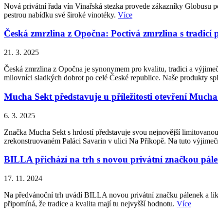
Nová privátní řada vín Vinařská stezka provede zákazníky Globusu po
pestrou nabídku své široké vinotéky.
Více
Česká zmrzlina z Opočna: Poctivá zmrzlina s tradicí 
21. 3. 2025
Česká zmrzlina z Opočna je synonymem pro kvalitu, tradici a výjimečn
milovníci sladkých dobrot po celé České republice. Naše produkty splň
Mucha Sekt představuje u příležitosti otevření Much
6. 3. 2025
Značka Mucha Sekt s hrdostí představuje svou nejnovější limitovanou
zrekonstruovaném Paláci Savarin v ulici Na Příkopě. Na tuto výjimečno
BILLA přichází na trh s novou privátní značkou pál
17. 11. 2024
Na předvánoční trh uvádí BILLA novou privátní značku pálenek a liké
připomíná, že tradice a kvalita mají tu nejvyšší hodnotu.
Více