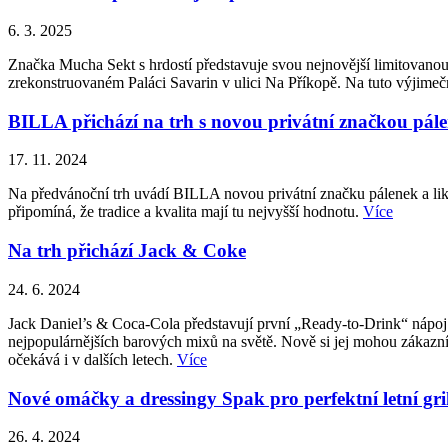
6. 3. 2025
Značka Mucha Sekt s hrdostí představuje svou nejnovější limitovanou
zrekonstruovaném Paláci Savarin v ulici Na Příkopě. Na tuto výjimečno
BILLA přichází na trh s novou privátní značkou pál
17. 11. 2024
Na předvánoční trh uvádí BILLA novou privátní značku pálenek a liké
připomíná, že tradice a kvalita mají tu nejvyšší hodnotu.
Více
Na trh přichází Jack & Coke
24. 6. 2024
Jack Daniel’s & Coca-Cola představují první „Ready-to-Drink“ nápoj 
nejpopulárnějších barových mixů na světě. Nově si jej mohou zákazní
očekává i v dalších letech.
Více
Nové omáčky a dressingy Spak pro perfektní letní gri
26. 4. 2024