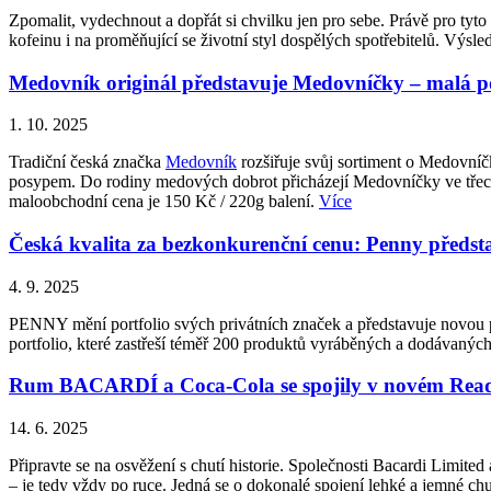
Zpomalit, vydechnout a dopřát si chvilku jen pro sebe. Právě pro ty
kofeinu i na proměňující se životní styl dospělých spotřebitelů. Vý
Medovník originál představuje Medovníčky – malá pot
1. 10. 2025
Tradiční česká značka
Medovník
rozšiřuje svůj sortiment o Medovní
posypem. Do rodiny medových dobrot přicházejí Medovníčky ve třech 
maloobchodní cena je 150 Kč / 220g balení.
Více
Česká kvalita za bezkonkurenční cenu: Penny p
4. 9. 2025
PENNY mění portfolio svých privátních značek a představuje novo
portfolio, které zastřeší téměř 200 produktů vyráběných a dodávan
Rum BACARDÍ a Coca-Cola se spojily v novém Ready
14. 6. 2025
Připravte se na osvěžení s chutí historie. Společnosti Bacardi Lim
– je tedy vždy po ruce. Jedná se o dokonalé spojení lehké a jemné