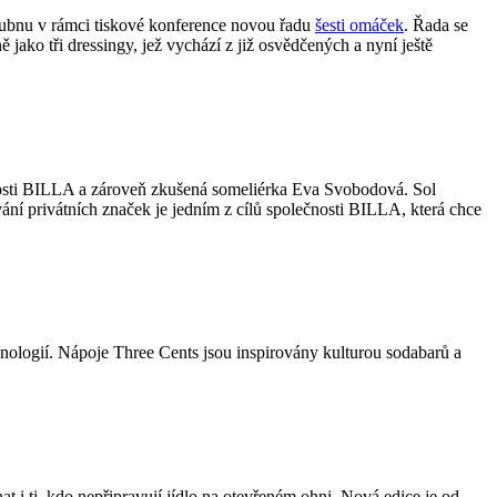
 dubnu v rámci tiskové konference novou řadu
šesti omáček
. Řada se
 jako tři dressingy, jež vychází z již osvědčených a nyní ještě
čnosti BILLA a zároveň zkušená someliérka Eva Svobodová. Sol
ání privátních značek je jedním z cílů společnosti BILLA, která chce
nologií. Nápoje Three Cents jsou inspirovány kulturou sodabarů a
i ti, kdo nepřipravují jídlo na otevřeném ohni. Nová edice je od