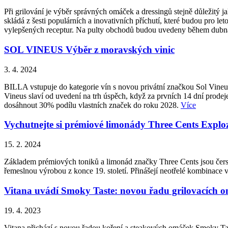
Při grilování je výběr správných omáček a dressingů stejně důležitý
skládá z šesti populárních a inovativních příchutí, které budou pro le
vylepšených receptur. Na pulty obchodů budou uvedeny během dub
SOL VINEUS Výběr z moravských vinic
3. 4. 2024
BILLA vstupuje do kategorie vín s novou privátní značkou Sol Vineu
Vineus slaví od uvedení na trh úspěch, když za prvních 14 dní prodej
dosáhnout 30% podílu vlastních značek do roku 2028.
Více
Vychutnejte si prémiové limonády Three Cents Explo
15. 2. 2024
Základem prémiových toniků a limonád značky Three Cents jsou čerst
řemeslnou výrobou z konce 19. století. Přinášejí neotřelé kombinace v
Vitana uvádí Smoky Taste: novou řadu grilovacích o
19. 4. 2023
Vitana přichází s novou řadou koření a steakových omáček Smoky Tast