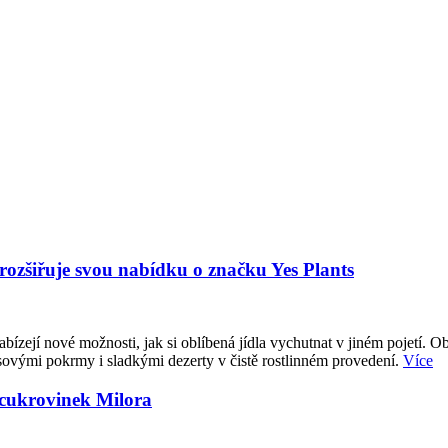
 rozšiřuje svou nabídku o značku Yes Plants
abízejí nové možnosti, jak si oblíbená jídla vychutnat v jiném pojetí. O
sovými pokrmy i sladkými dezerty v čistě rostlinném provedení.
Více
 cukrovinek Milora