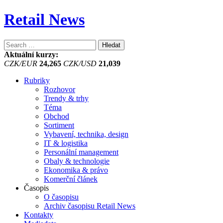
Retail News
Vyhledávání
Aktuální kurzy:
CZK/EUR
24,265
CZK/USD
21,039
Rubriky
Rozhovor
Trendy & trhy
Téma
Obchod
Sortiment
Vybavení, technika, design
IT & logistika
Personální management
Obaly & technologie
Ekonomika & právo
Komerční článek
Časopis
O časopisu
Archiv časopisu Retail News
Kontakty