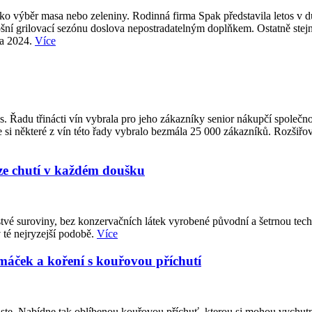
 jako výběr masa nebo zeleniny. Rodinná firma Spak představila letos v
tošní grilovací sezónu doslova nepostradatelným doplňkem. Ostatně stejně
na 2024.
Více
s. Řadu třinácti vín vybrala pro jeho zákazníky senior nákupčí spole
e si některé z vín této řady vybralo bezmála 25 000 zákazníků. Rozšiřov
ze chutí v každém doušku
vé suroviny, bez konzervačních látek vyrobené původní a šetrnou tech
 té nejryzejší podobě.
Více
máček a koření s kouřovou příchutí
e. Nabídne tak oblíbenou kouřovou příchuť, kterou si mohou vychutnat 