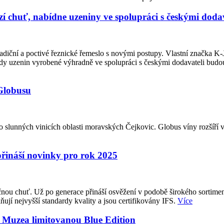
 chuť, nabídne uzeniny ve spolupráci s českými dodav
adiční a poctivé řeznické řemeslo s novými postupy. Vlastní značka K
ady uzenin vyrobené výhradně ve spolupráci s českými dodavateli budo
 Globusu
 slunných vinicích oblasti moravských Čejkovic. Globus víny rozšíří v 
přináší novinky pro rok 2025
ou chuť. Už po generace přináší osvěžení v podobě širokého sortimentu 
ují nejvyšší standardy kvality a jsou certifikovány IFS.
Více
a Muzea limitovanou Blue Edition