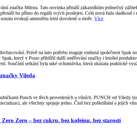
átní značku Milora. Tato novinka přináší zákazníkům jedinečný zážite
přenáší ho přímo do regálů svých prodejen. Celá nová řada sladkostí i
 soustu evokují atmosféru letní dovolené u moře.
Více
ti dochucování. Právě na tuto potřebu reaguje rodinná společnost Spak
 Spak, který v Praze přiblížil další směřování značky i letošní produk
í. Součástí setkání byla také ochutnávka, která ukázala praktické vy
značky Vileda
houbičkami Punch ve třech provedeních a vůních. PUNCH od Viledy lze m
ecializaci, ale všechny spojuje jedno. Čistí bez poškrábání a jejich vůn
ero Zero – bez cukru, bez kofeinu, bez starostí