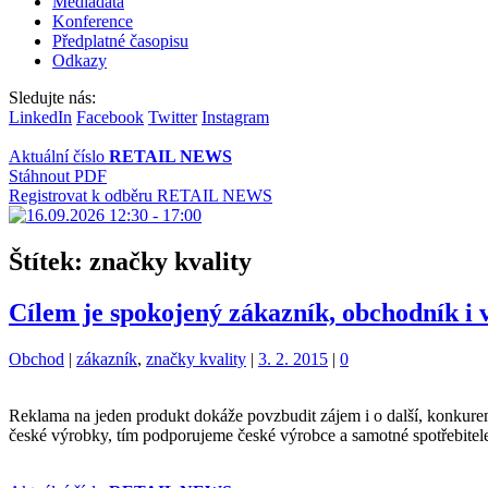
Mediadata
Konference
Předplatné časopisu
Odkazy
Sledujte nás:
LinkedIn
Facebook
Twitter
Instagram
Aktuální číslo
RETAIL NEWS
Stáhnout PDF
Registrovat k odběru RETAIL NEWS
Štítek:
značky kvality
Cílem je spokojený zákazník, obchodník i 
Kategorie:
Štítky:
Obchod
|
zákazník
,
značky kvality
|
3. 2. 2015
|
0
Reklama na jeden produkt dokáže povzbudit zájem i o další, konkuren
české výrobky, tím podporujeme české výrobce a samotné spotřebitele