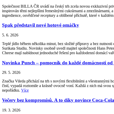
Společnost BILLA ČR uvádí na český trh zcela novou exkluzivní priv
inspirován těmi nejlepšími řemeslnými cukrárnami a zmrzlinárnami, a 
ingredience, osvědčené receptury a oblíbené příchutě, které v každém
Spak představil nové hotové omáčky
5. 6. 2026
Teplé jídlo během několika minut, bez složité přípravy a bez nutnos
Surikata Studiu. Novinky osobně uvedl majitel společnosti Hans Peter
Cheese mají nabídnout jednoduché řešení pro každodenní domácí vařen
Novinka Punch – pomocník do každé domácnosti od 
29. 5. 2026
Značka Vileda přichází na trh s novými flexibilními a všestrannými 
čistí, vypadá roztomile a krásně ovocně voní. Každá z nich má svou sp
nepořádku.
Více
Večery bez kompromisů. A to díky novince Coca-Cola Z
19. 3. 2026