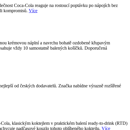
olečnost Coca-Cola reaguje na rostoucí poptávku po nápojích bez
koli kompromisů.
Více
emnou krémovou náplní a navrchu bohatě ozdobené křupavým
obsahuje vždy 10 samostatně balených košíčků. Doporučená
epší od českých dodavatelů. Značka nabídne výrazně rozšířené
-Cola, klasickým koktejlem v praktickém balení ready-to-drink (RTD)
achycuje nadčasové kouzlo tohoto oblíbeného koktejlu.
Více