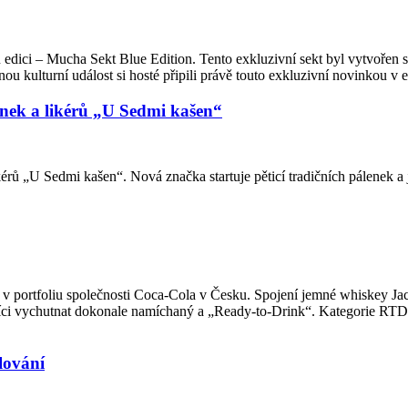
 edici – Mucha Sekt Blue Edition. Tento exkluzivní sekt byl vytvořen
u kulturní událost si hosté připili právě touto exkluzivní novinkou v 
enek a likérů „U Sedmi kašen“
rů „U Sedmi kašen“. Nová značka startuje pěticí tradičních pálenek a 
v portfoliu společnosti Coca-Cola v Česku. Spojení jemné whiskey Jac
ci vychutnat dokonale namíchaný a „Ready-to-Drink“. Kategorie RTD pat
lování