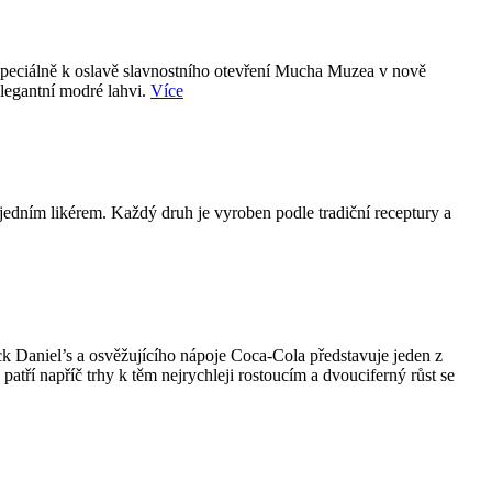
 speciálně k oslavě slavnostního otevření Mucha Muzea v nově
elegantní modré lahvi.
Více
jedním likérem. Každý druh je vyroben podle tradiční receptury a
k Daniel’s a osvěžujícího nápoje Coca-Cola představuje jeden z
ří napříč trhy k těm nejrychleji rostoucím a dvouciferný růst se