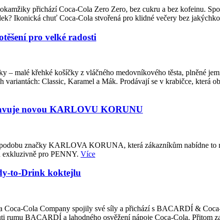
to okamžiky přichází Coca-Cola Zero Zero, bez cukru a bez kofeinu. Sp
sledek? Ikonická chuť Coca-Cola stvořená pro klidné večery bez jakých
ěšení pro velké radosti
čky – malé křehké košíčky z vláčného medovníkového těsta, plněné j
variantách: Classic, Karamel a Mák. Prodávají se v krabičce, která 
ředstavuje novou KARLOVU KORUNU
u podobu značky KARLOVA KORUNA, která zákazníkům nabídne to nejl
ých exkluzivně pro PENNY.
Více
-to-Drink koktejlu
ited a Coca-Cola Company spojily své síly a přichází s BACARDÍ & Coca
 chuti rumu BACARDÍ a lahodného osvěžení nápoje Coca-Cola. Přitom z