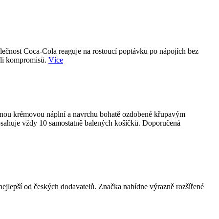
olečnost Coca-Cola reaguje na rostoucí poptávku po nápojích bez
koli kompromisů.
Více
emnou krémovou náplní a navrchu bohatě ozdobené křupavým
obsahuje vždy 10 samostatně balených košíčků. Doporučená
epší od českých dodavatelů. Značka nabídne výrazně rozšířené