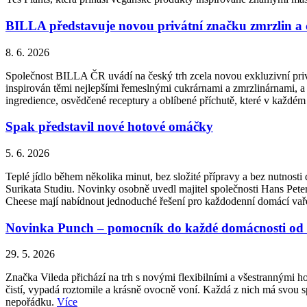
BILLA představuje novou privátní značku zmrzlin a
8. 6. 2026
Společnost BILLA ČR uvádí na český trh zcela novou exkluzivní priv
inspirován těmi nejlepšími řemeslnými cukrárnami a zmrzlinárnami, a 
ingredience, osvědčené receptury a oblíbené příchutě, které v každém
Spak představil nové hotové omáčky
5. 6. 2026
Teplé jídlo během několika minut, bez složité přípravy a bez nutnos
Surikata Studiu. Novinky osobně uvedl majitel společnosti Hans Peter
Cheese mají nabídnout jednoduché řešení pro každodenní domácí vařen
Novinka Punch – pomocník do každé domácnosti od 
29. 5. 2026
Značka Vileda přichází na trh s novými flexibilními a všestrannými 
čistí, vypadá roztomile a krásně ovocně voní. Každá z nich má svou sp
nepořádku.
Více