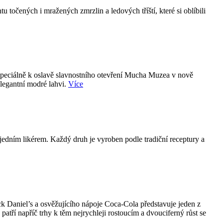
točených i mražených zmrzlin a ledových tříští, které si oblíbili
 speciálně k oslavě slavnostního otevření Mucha Muzea v nově
elegantní modré lahvi.
Více
jedním likérem. Každý druh je vyroben podle tradiční receptury a
k Daniel’s a osvěžujícího nápoje Coca-Cola představuje jeden z
ří napříč trhy k těm nejrychleji rostoucím a dvouciferný růst se