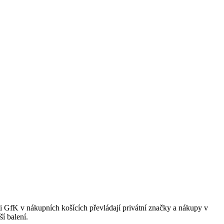
i GfK v nákupních košících převládají privátní značky a nákupy v
í balení.