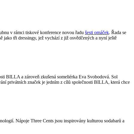
 dubnu v rámci tiskové konference novou řadu
šesti omáček
. Řada se
 jako tři dressingy, jež vychází z již osvědčených a nyní ještě
čnosti BILLA a zároveň zkušená someliérka Eva Svobodová. Sol
ání privátních značek je jedním z cílů společnosti BILLA, která chce
nologií. Nápoje Three Cents jsou inspirovány kulturou sodabarů a