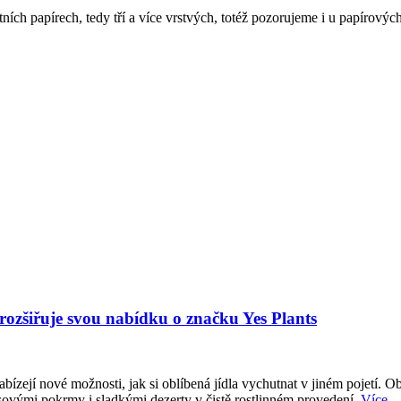
tních papírech, tedy tří a více vrstvých, totéž pozorujeme i u papírov
 rozšiřuje svou nabídku o značku Yes Plants
abízejí nové možnosti, jak si oblíbená jídla vychutnat v jiném pojetí. O
sovými pokrmy i sladkými dezerty v čistě rostlinném provedení.
Více