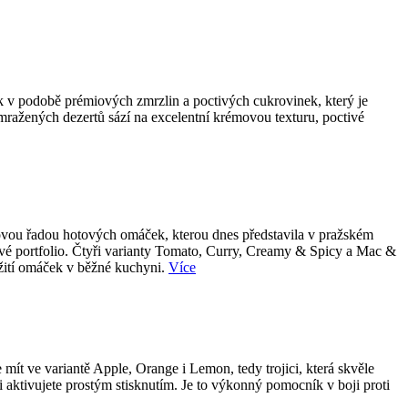
k v podobě prémiových zmrzlin a poctivých cukrovinek, který je
 mražených dezertů sází na excelentní krémovou texturu, poctivé
 novou řadou hotových omáček, kterou dnes představila v pražském
tové portfolio. Čtyři varianty Tomato, Curry, Creamy & Spicy a Mac &
užití omáček v běžné kuchyni.
Více
ít ve variantě Apple, Orange i Lemon, tedy trojici, která skvěle
i aktivujete prostým stisknutím. Je to výkonný pomocník v boji proti