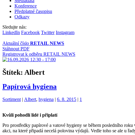
Mediadata
Konference
Předplatné časopisu
Odkazy
Sledujte nás:
LinkedIn
Facebook
Twitter
Instagram
Aktuální číslo
RETAIL NEWS
Stáhnout PDF
Registrovat k odběru RETAIL NEWS
Štítek:
Albert
Papírová hygiena
Kategorie:
Štítky:
Sortiment
|
Albert
,
hygiena
|
6. 8. 2015
|
1
Kvůli pohodlí lidé i připlatí
Pro prostředky papírové a vatové hygieny se během posledního roku 
akci, na které připadá necelá polovina výdajů. Vedle toho se ale u řad