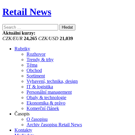
Retail News
Vyhledávání
Aktuální kurzy:
CZK/EUR
24,265
CZK/USD
21,039
Rubriky
Rozhovor
Trendy & trhy
Téma
Obchod
Sortiment
Vybavení, technika, design
IT & logistika
Personální management
Obaly & technologie
Ekonomika & právo
Komerční článek
Časopis
O časopisu
Archiv časopisu Retail News
Kontakty