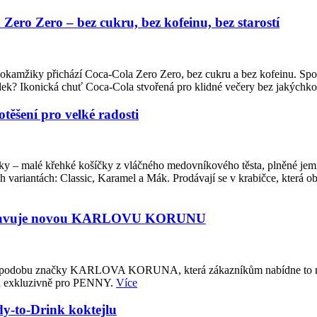
ero Zero – bez cukru, bez kofeinu, bez starostí
to okamžiky přichází Coca-Cola Zero Zero, bez cukru a bez kofeinu. Sp
sledek? Ikonická chuť Coca-Cola stvořená pro klidné večery bez jakých
ěšení pro velké radosti
čky – malé křehké košíčky z vláčného medovníkového těsta, plněné j
variantách: Classic, Karamel a Mák. Prodávají se v krabičce, která 
ředstavuje novou KARLOVU KORUNU
u podobu značky KARLOVA KORUNA, která zákazníkům nabídne to nejl
ých exkluzivně pro PENNY.
Více
-to-Drink koktejlu