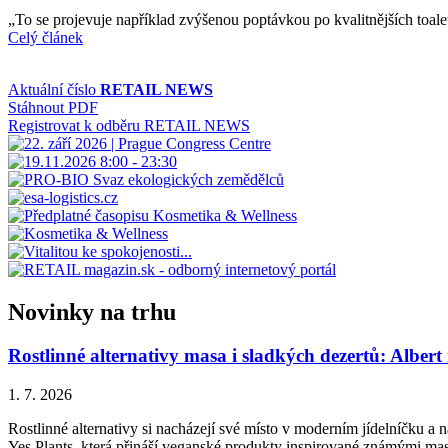
„To se projevuje například zvýšenou poptávkou po kvalitnějších toale
Celý článek
Aktuální číslo
RETAIL NEWS
Stáhnout PDF
Registrovat k odběru RETAIL NEWS
Novinky na trhu
Rostlinné alternativy masa i sladkých dezertů: Albert
1. 7. 2026
Rostlinné alternativy si nacházejí své místo v moderním jídelníčku a n
Yes Plants, která přináší veganské produkty inspirované známými ma