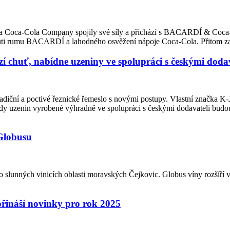
ited a Coca-Cola Company spojily své síly a přichází s BACARDÍ & Coca
 chuti rumu BACARDÍ a lahodného osvěžení nápoje Coca-Cola. Přitom z
 chuť, nabídne uzeniny ve spolupráci s českými dodav
adiční a poctivé řeznické řemeslo s novými postupy. Vlastní značka K
ady uzenin vyrobené výhradně ve spolupráci s českými dodavateli budo
 Globusu
 slunných vinicích oblasti moravských Čejkovic. Globus víny rozšíří v 
přináší novinky pro rok 2025