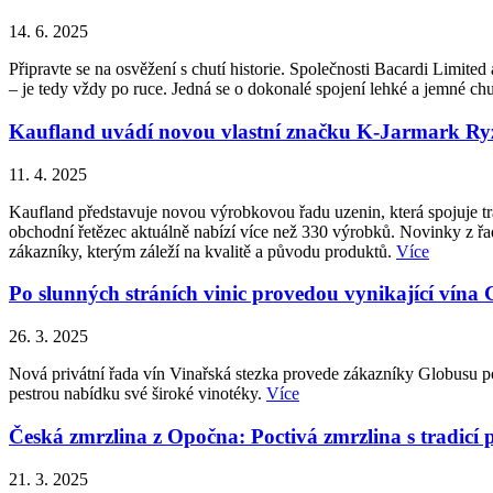
14. 6. 2025
Připravte se na osvěžení s chutí historie. Společnosti Bacardi Lim
– je tedy vždy po ruce. Jedná se o dokonalé spojení lehké a jemné
Kaufland uvádí novou vlastní značku K-Jarmark Ryzí
11. 4. 2025
Kaufland představuje novou výrobkovou řadu uzenin, která spojuje tr
obchodní řetězec aktuálně nabízí více než 330 výrobků. Novinky z ř
zákazníky, kterým záleží na kvalitě a původu produktů.
Více
Po slunných stráních vinic provedou vynikající vína
26. 3. 2025
Nová privátní řada vín Vinařská stezka provede zákazníky Globusu po
pestrou nabídku své široké vinotéky.
Více
Česká zmrzlina z Opočna: Poctivá zmrzlina s tradicí 
21. 3. 2025