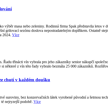
lování
 jako výběr masa nebo zeleniny. Rodinná firma Spak představila letos v
tošní grilovací sezónu doslova nepostradatelným doplňkem. Ostatně stejně
na 2024.
Více
s. Řadu třinácti vín vybrala pro jeho zákazníky senior nákupčí spole
e si některé z vín této řady vybralo bezmála 25 000 zákazníků. Rozšiřov
ze chutí v každém doušku
vé suroviny, bez konzervačních látek vyrobené původní a šetrnou tech
 té nejryzejší podobě.
Více