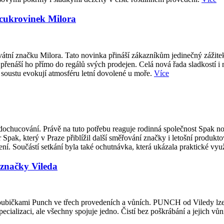
 cukrovinek Milora
átní značku Milora. Tato novinka přináší zákazníkům jedinečný zážite
přenáší ho přímo do regálů svých prodejen. Celá nová řada sladkostí i
 soustu evokují atmosféru letní dovolené u moře.
Více
ti dochucování. Právě na tuto potřebu reaguje rodinná společnost Spak
 Spak, který v Praze přiblížil další směřování značky i letošní produk
í. Součástí setkání byla také ochutnávka, která ukázala praktické vy
značky Vileda
houbičkami Punch ve třech provedeních a vůních. PUNCH od Viledy lze m
ecializaci, ale všechny spojuje jedno. Čistí bez poškrábání a jejich vůn