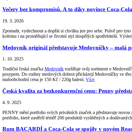
Večery bez kompromisů. A to díky novince Coca-Cola Z
19. 3. 2026
Zpomalit, vydechnout a dopřát si chvilku jen pro sebe. Právě pro ty
kofeinu i na proměňující se životní styl dospělých spotřebitelů. Vý
Medovník originál představuje Medovníčky – malá pot
1. 10. 2025
Tradiční česká značka
Medovník
rozšiřuje svůj sortiment o Medovní
posypem. Do rodiny medových dobrot přicházejí Medovníčky ve třech 
maloobchodní cena je 150 Kč / 220g balení.
Více
Česká kvalita za bezkonkurenční cenu: Penny p
4. 9. 2025
PENNY mění portfolio svých privátních značek a představuje novo
portfolio, které zastřeší téměř 200 produktů vyráběných a dodávan
Rum BACARDÍ a Coca-Cola se spojily v novém Ready