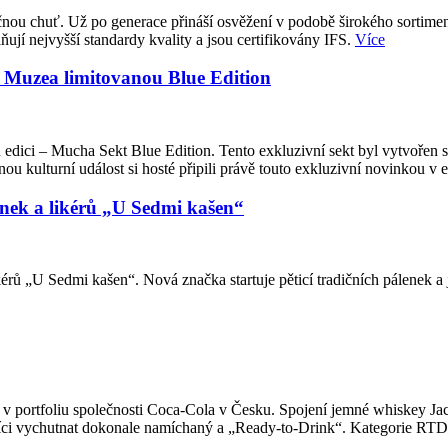
ou chuť. Už po generace přináší osvěžení v podobě širokého sortimentu 
ují nejvyšší standardy kvality a jsou certifikovány IFS.
Více
a Muzea limitovanou Blue Edition
 edici – Mucha Sekt Blue Edition. Tento exkluzivní sekt byl vytvořen
u kulturní událost si hosté připili právě touto exkluzivní novinkou v 
enek a likérů „U Sedmi kašen“
rů „U Sedmi kašen“. Nová značka startuje pěticí tradičních pálenek a 
v portfoliu společnosti Coca-Cola v Česku. Spojení jemné whiskey Jac
ci vychutnat dokonale namíchaný a „Ready-to-Drink“. Kategorie RTD pat