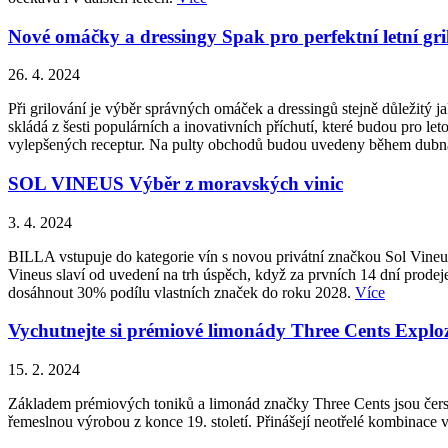
Nové omáčky a dressingy Spak pro perfektní letní gri
26. 4. 2024
Při grilování je výběr správných omáček a dressingů stejně důležitý
skládá z šesti populárních a inovativních příchutí, které budou pro le
vylepšených receptur. Na pulty obchodů budou uvedeny během dub
SOL VINEUS Výběr z moravských vinic
3. 4. 2024
BILLA vstupuje do kategorie vín s novou privátní značkou Sol Vineu
Vineus slaví od uvedení na trh úspěch, když za prvních 14 dní prodej
dosáhnout 30% podílu vlastních značek do roku 2028.
Více
Vychutnejte si prémiové limonády Three Cents Explo
15. 2. 2024
Základem prémiových toniků a limonád značky Three Cents jsou čerst
řemeslnou výrobou z konce 19. století. Přinášejí neotřelé kombinace v