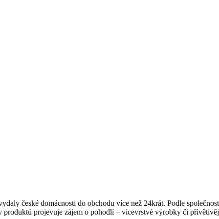
vydaly české domácnosti do obchodu více než 24krát. Podle společnost
y produktů projevuje zájem o pohodlí – vícevrstvé výrobky či přívětivějš