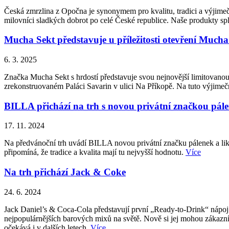
Česká zmrzlina z Opočna je synonymem pro kvalitu, tradici a výjimečn
milovníci sladkých dobrot po celé České republice. Naše produkty splň
Mucha Sekt představuje u příležitosti otevření Much
6. 3. 2025
Značka Mucha Sekt s hrdostí představuje svou nejnovější limitovanou
zrekonstruovaném Paláci Savarin v ulici Na Příkopě. Na tuto výjimečno
BILLA přichází na trh s novou privátní značkou pál
17. 11. 2024
Na předvánoční trh uvádí BILLA novou privátní značku pálenek a liké
připomíná, že tradice a kvalita mají tu nejvyšší hodnotu.
Více
Na trh přichází Jack & Coke
24. 6. 2024
Jack Daniel’s & Coca-Cola představují první „Ready-to-Drink“ nápoj 
nejpopulárnějších barových mixů na světě. Nově si jej mohou zákazní
očekává i v dalších letech.
Více