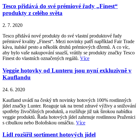
Tesco přidává do své prémiové řady „Finest“
produkty z celého světa
2. 7. 2020
Tesco přidává nové produkty do své vlastní produktové řady
prémiové kvality „Finest“. Mezi novinky patří například Fair Trade
káva, italské pesto a několik druhů prémiových džemů. A co víc,
aby bylo vaše nakupování snazší, vrátily se produkty značky Tesco
Finest do vlastních označených regálů.
Více
Veggie hotovky od Lunteru jsou nyní exkluzivně v
Kauflandu
24. 6. 2020
Kaufland uvádí na český trh novinky hotových 100% rostlinných
jídel značky Lunter. Reaguje tak na trend zdravé výživy a snižování
spotřeby živočišných produktů, a rozšiřuje již tak širokou nabídku
veggie produktů. Řada hotových jídel zahrnuje rostlinnou Praženici
s cibulkou nebo Boloňskou omáčku.
Více
Lidl rozšířil sortiment hotových jídel