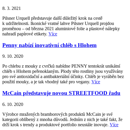
8. 3. 2021
Pilsner Urquell představuje další důležitý krok na cestě
k udržitelnosti. Ikonické vratné lahve Pilsner Urquell projdou
proměnou – od března 2021 aluminiové folie a plastové nálepky
nahradí papírové etikety.
Více
Penny nabízí inovativní chléb s Hlohem
9. 10. 2020
Po chlebu z mouky z cvrčků nabídne PENNY tentokrát unikátní
chléb s Hlohem peřenoklaným. Plody této rostliny jsou využívány
pro své antioxidační a antibakteriální účinky. Chléb je vyráběn bez
použití mouky, a je tak vhodný také pro vegany.
Více
McCain představuje novou STREETFOOD řadu
6. 10. 2020
Výrobce mražených bramborových produktů McCain je své
kategorii oblíbený z mnoha důvodů. Jedním z nich je také fakt, že
drží krok s trendy a produktové portfolio neustále inovuje.
Více