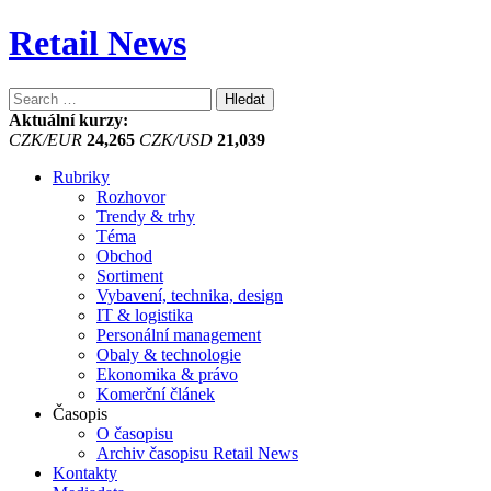
Retail News
Vyhledávání
Aktuální kurzy:
CZK/EUR
24,265
CZK/USD
21,039
Rubriky
Rozhovor
Trendy & trhy
Téma
Obchod
Sortiment
Vybavení, technika, design
IT & logistika
Personální management
Obaly & technologie
Ekonomika & právo
Komerční článek
Časopis
O časopisu
Archiv časopisu Retail News
Kontakty