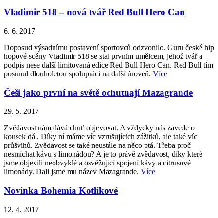
Vladimir 518 – nová tvář Red Bull Hero Can
6. 6. 2017
Doposud výsadnímu postavení sportovců odzvonilo. Guru české hip
hopové scény Vladimir 518 se stal prvním umělcem, jehož tvář a
podpis nese další limitovaná edice Red Bull Hero Can. Red Bull tím
posunul dlouholetou spolupráci na další úroveň.
Více
Češi jako první na světě ochutnají Mazagrande
29. 5. 2017
Zvědavost nám dává chuť objevovat. A vždycky nás zavede o
kousek dál. Díky ní máme víc vzrušujících zážitků, ale také víc
průšvihů. Zvědavost se také neustále na něco ptá. Třeba proč
nesmíchat kávu s limonádou? A je to právě zvědavost, díky které
jsme objevili neobvyklé a osvěžující spojení kávy a citrusové
limonády. Dali jsme mu název Mazagrande.
Více
Novinka Bohemia Kotlíkové
12. 4. 2017