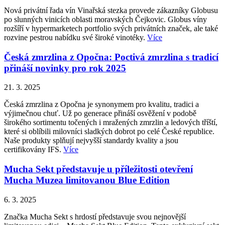
Nová privátní řada vín Vinařská stezka provede zákazníky Globusu
po slunných vinicích oblasti moravských Čejkovic. Globus víny
rozšíří v hypermarketech portfolio svých privátních značek, ale také
rozvine pestrou nabídku své široké vinotéky.
Více
Česká zmrzlina z Opočna: Poctivá zmrzlina s tradicí
přináší novinky pro rok 2025
21. 3. 2025
Česká zmrzlina z Opočna je synonymem pro kvalitu, tradici a
výjimečnou chuť. Už po generace přináší osvěžení v podobě
širokého sortimentu točených i mražených zmrzlin a ledových tříští,
které si oblíbili milovníci sladkých dobrot po celé České republice.
Naše produkty splňují nejvyšší standardy kvality a jsou
certifikovány IFS.
Více
Mucha Sekt představuje u příležitosti otevření
Mucha Muzea limitovanou Blue Edition
6. 3. 2025
Značka Mucha Sekt s hrdostí představuje svou nejnovější