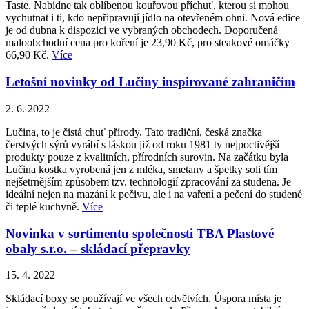
Taste. Nabídne tak oblíbenou kouřovou příchuť, kterou si mohou
vychutnat i ti, kdo nepřipravují jídlo na otevřeném ohni. Nová edice
je od dubna k dispozici ve vybraných obchodech. Doporučená
maloobchodní cena pro koření je 23,90 Kč, pro steakové omáčky
66,90 Kč.
Více
Letošní novinky od Lučiny inspirované zahraničím
2. 6. 2022
Lučina, to je čistá chuť přírody. Tato tradiční, česká značka
čerstvých sýrů vyrábí s láskou již od roku 1981 ty nejpoctivější
produkty pouze z kvalitních, přírodních surovin. Na začátku byla
Lučina kostka vyrobená jen z mléka, smetany a špetky soli tím
nejšetrnějším způsobem tzv. technologií zpracování za studena. Je
ideální nejen na mazání k pečivu, ale i na vaření a pečení do studené
či teplé kuchyně.
Více
Novinka v sortimentu společnosti TBA Plastové
obaly s.r.o. – skládací přepravky
15. 4. 2022
Skládací boxy se používají ve všech odvětvích. Úspora místa je