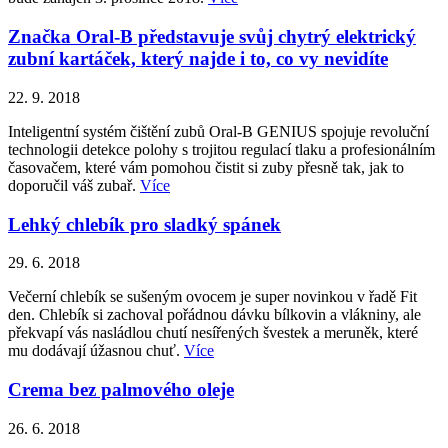
Značka Oral-B představuje svůj chytrý elektrický
zubní kartáček, který najde i to, co vy nevidíte
22. 9. 2018
Inteligentní systém čištění zubů Oral-B GENIUS spojuje revoluční
technologii detekce polohy s trojitou regulací tlaku a profesionálním
časovačem, které vám pomohou čistit si zuby přesně tak, jak to
doporučil váš zubař.
Více
Lehký chlebík pro sladký spánek
29. 6. 2018
Večerní chlebík se sušeným ovocem je super novinkou v řadě Fit
den. Chlebík si zachoval pořádnou dávku bílkovin a vlákniny, ale
překvapí vás nasládlou chutí nesířených švestek a meruněk, které
mu dodávají úžasnou chuť.
Více
Crema bez palmového oleje
26. 6. 2018