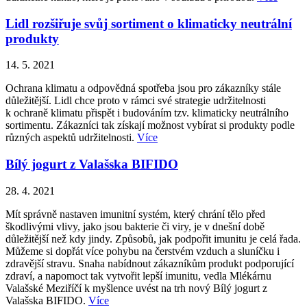
Lidl rozšiřuje svůj sortiment o klimaticky neutrální
produkty
14. 5. 2021
Ochrana klimatu a odpovědná spotřeba jsou pro zákazníky stále
důležitější. Lidl chce proto v rámci své strategie udržitelnosti
k ochraně klimatu přispět i budováním tzv. klimaticky neutrálního
sortimentu. Zákazníci tak získají možnost vybírat si produkty podle
různých aspektů udržitelnosti.
Více
Bílý jogurt z Valašska BIFIDO
28. 4. 2021
Mít správně nastaven imunitní systém, který chrání tělo před
škodlivými vlivy, jako jsou bakterie či viry, je v dnešní době
důležitější než kdy jindy. Způsobů, jak podpořit imunitu je celá řada.
Můžeme si dopřát více pohybu na čerstvém vzduch a sluníčku i
zdravější stravu. Snaha nabídnout zákazníkům produkt podporující
zdraví, a napomoct tak vytvořit lepší imunitu, vedla Mlékárnu
Valašské Meziříčí k myšlence uvést na trh nový Bílý jogurt z
Valašska BIFIDO.
Více