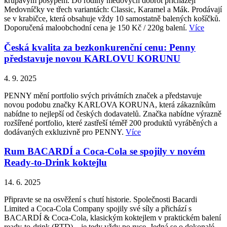
křupavým posypem. Do rodiny medových dobrot přicházejí
Medovníčky ve třech variantách: Classic, Karamel a Mák. Prodávají
se v krabičce, která obsahuje vždy 10 samostatně balených košíčků.
Doporučená maloobchodní cena je 150 Kč / 220g balení.
Více
Česká kvalita za bezkonkurenční cenu: Penny
představuje novou KARLOVU KORUNU
4. 9. 2025
PENNY mění portfolio svých privátních značek a představuje
novou podobu značky KARLOVA KORUNA, která zákazníkům
nabídne to nejlepší od českých dodavatelů. Značka nabídne výrazně
rozšířené portfolio, které zastřeší téměř 200 produktů vyráběných a
dodávaných exkluzivně pro PENNY.
Více
Rum BACARDÍ a Coca-Cola se spojily v novém
Ready-to-Drink koktejlu
14. 6. 2025
Připravte se na osvěžení s chutí historie. Společnosti Bacardi
Limited a Coca-Cola Company spojily své síly a přichází s
BACARDÍ & Coca-Cola, klasickým koktejlem v praktickém balení
ready-to-drink (RTD) – je tedy vždy po ruce. Jedná se o dokonalé