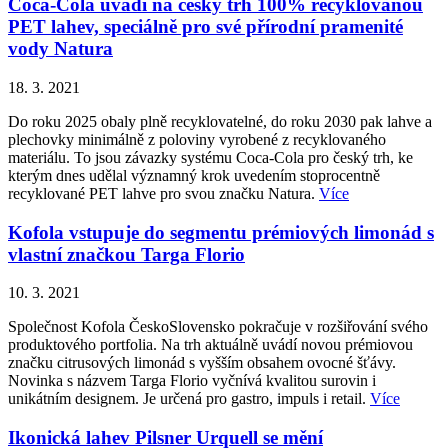
Coca-Cola uvádí na český trh 100% recyklovanou
PET lahev, speciálně pro své přírodní pramenité
vody Natura
18. 3. 2021
Do roku 2025 obaly plně recyklovatelné, do roku 2030 pak lahve a
plechovky minimálně z poloviny vyrobené z recyklovaného
materiálu. To jsou závazky systému Coca-Cola pro český trh, ke
kterým dnes udělal významný krok uvedením stoprocentně
recyklované PET lahve pro svou značku Natura.
Více
Kofola vstupuje do segmentu prémiových limonád s
vlastní značkou Targa Florio
10. 3. 2021
Společnost Kofola ČeskoSlovensko pokračuje v rozšiřování svého
produktového portfolia. Na trh aktuálně uvádí novou prémiovou
značku citrusových limonád s vyšším obsahem ovocné šťávy.
Novinka s názvem Targa Florio vyčnívá kvalitou surovin i
unikátním designem. Je určená pro gastro, impuls i retail.
Více
Ikonická lahev Pilsner Urquell se mění