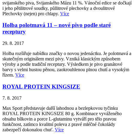
svijanského piva, Svijanského Mázu 11 %. Vánoční edice se dočkají
i jeho pětilitrové soudky, půllitrové plechovky a dvoulitrové
Plechovky (nejen) pro chlapy.
Více
Holba polotmavá 11 – nové pivo podle staré
receptury
29. 8. 2017
Holba rozšiřuje nabídku značky o novou jedenáctku. Je polotmavá a
skutečným originálem mezi pivy. Vzniká klasickým způsobem
výroby a podle tradiční receptury. Výsledkem je pivo granátové
barvy s velmi hustou pěnou, zaokrouhlenou plnou chutí a vysokým
řízem.
Více
ROYAL PROTEIN KINGSIZE
7. 8. 2017
Max Sport představuje další lahodnou a bezlepkovou tyčinku
ROYAL PROTEIN KINGSIZE 80 g. Kombinace vyváženého
obsahu bílkovin a porce L-glutaminu vytváří pro tělo pravou
funkčnost, zatímco kvalitní poleva z pravé mléčné čokolády
zabezpečí dokonalou chuť.
Více