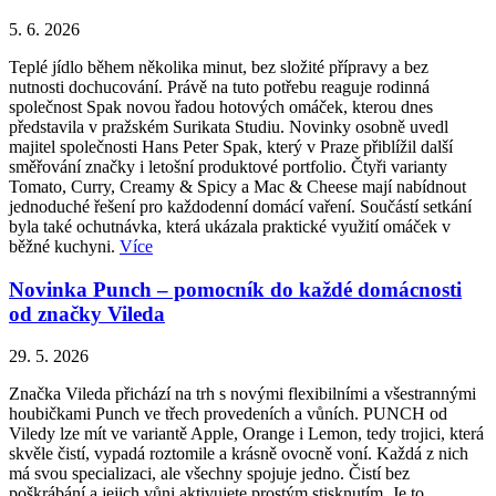
5. 6. 2026
Teplé jídlo během několika minut, bez složité přípravy a bez
nutnosti dochucování. Právě na tuto potřebu reaguje rodinná
společnost Spak novou řadou hotových omáček, kterou dnes
představila v pražském Surikata Studiu. Novinky osobně uvedl
majitel společnosti Hans Peter Spak, který v Praze přiblížil další
směřování značky i letošní produktové portfolio. Čtyři varianty
Tomato, Curry, Creamy & Spicy a Mac & Cheese mají nabídnout
jednoduché řešení pro každodenní domácí vaření. Součástí setkání
byla také ochutnávka, která ukázala praktické využití omáček v
běžné kuchyni.
Více
Novinka Punch – pomocník do každé domácnosti
od značky Vileda
29. 5. 2026
Značka Vileda přichází na trh s novými flexibilními a všestrannými
houbičkami Punch ve třech provedeních a vůních. PUNCH od
Viledy lze mít ve variantě Apple, Orange i Lemon, tedy trojici, která
skvěle čistí, vypadá roztomile a krásně ovocně voní. Každá z nich
má svou specializaci, ale všechny spojuje jedno. Čistí bez
poškrábání a jejich vůni aktivujete prostým stisknutím. Je to