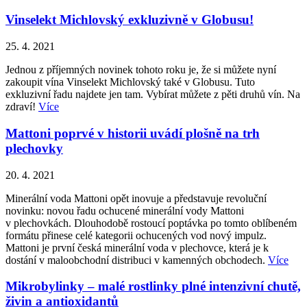
Vinselekt Michlovský exkluzivně v Globusu!
25. 4. 2021
Jednou z příjemných novinek tohoto roku je, že si můžete nyní
zakoupit vína Vinselekt Michlovský také v Globusu. Tuto
exkluzivní řadu najdete jen tam. Vybírat můžete z pěti druhů vín. Na
zdraví!
Více
Mattoni poprvé v historii uvádí plošně na trh
plechovky
20. 4. 2021
Minerální voda Mattoni opět inovuje a představuje revoluční
novinku: novou řadu ochucené minerální vody Mattoni
v plechovkách. Dlouhodobě rostoucí poptávka po tomto oblíbeném
formátu přinese celé kategorii ochucených vod nový impulz.
Mattoni je první česká minerální voda v plechovce, která je k
dostání v maloobchodní distribuci v kamenných obchodech.
Více
Mikrobylinky – malé rostlinky plné intenzivní chutě,
živin a antioxidantů