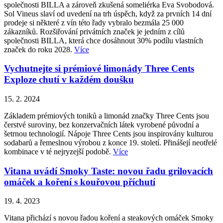
společnosti BILLA a zároveň zkušená someliérka Eva Svobodová.
Sol Vineus slaví od uvedení na trh úspěch, když za prvních 14 dní
prodeje si některé z vín této řady vybralo bezmála 25 000
zákazníků. Rozšiřování privátních značek je jedním z cílů
společnosti BILLA, která chce dosáhnout 30% podílu vlastních
značek do roku 2028.
Více
Vychutnejte si prémiové limonády Three Cents
Exploze chutí v každém doušku
15. 2. 2024
Základem prémiových toniků a limonád značky Three Cents jsou
čerstvé suroviny, bez konzervačních látek vyrobené původní a
šetrnou technologií. Nápoje Three Cents jsou inspirovány kulturou
sodabarů a řemeslnou výrobou z konce 19. století. Přinášejí neotřelé
kombinace v té nejryzejší podobě.
Více
Vitana uvádí Smoky Taste: novou řadu grilovacích
omáček a koření s kouřovou příchutí
19. 4. 2023
Vitana přichází s novou řadou koření a steakových omáček Smoky