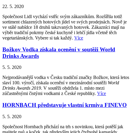
22. 5. 2020
Společnost Lidl vychází vstříc svým zákazníkům. Rozšířila totiž
sortiment chlazených hotových jídel ve svých prodejnách. Nově je
ve stálé nabídce 18 druhů takzvaných hotovek. Zákazníci mají na
výběr tradiční pokrmy české kuchyně i lehčí jídla včetně těch
vegetariánských. Vybere si tak každý.
Více
Božkov Vodka získala ocenění v soutěži World
Drinks Awards
5. 5. 2020
Nejprodávanější vodka v Česku tradiční značky Božkov, která letos
slaví 100. výročí, získala ocenění v mezinárodní soutěži
World
Drinks Awards 2019
. V soutěži obdržela 1. místo mezi
zúčastněnými čistými vodkami z České republiky.
Více
HORNBACH představuje vlastní krmiva FINEVO
5. 5. 2020
Společnost Hornbach přichází na trh s novinkou, která potěší jak
majitele psů a koček, tak především jejich čtyřnohé kamarády.