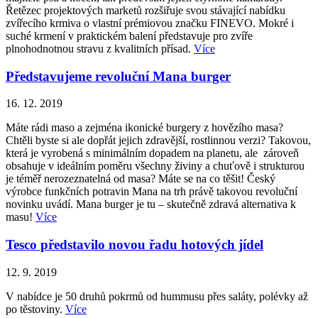
Řetězec projektových marketů rozšiřuje svou stávající nabídku
zvířecího krmiva o vlastní prémiovou značku FINEVO. Mokré i
suché krmení v praktickém balení představuje pro zvíře
plnohodnotnou stravu z kvalitních přísad.
Více
Představujeme revoluční Mana burger
16. 12. 2019
Máte rádi maso a zejména ikonické burgery z hovězího masa?
Chtěli byste si ale dopřát jejich zdravější, rostlinnou verzi? Takovou,
která je vyrobená s minimálním dopadem na planetu, ale zároveň
obsahuje v ideálním poměru všechny živiny a chuťově i strukturou
je téměř nerozeznatelná od masa? Máte se na co těšit! Český
výrobce funkčních potravin Mana na trh právě takovou revoluční
novinku uvádí. Mana burger je tu – skutečně zdravá alternativa k
masu!
Více
Tesco představilo novou řadu hotových jídel
12. 9. 2019
V nabídce je 50 druhů pokrmů od hummusu přes saláty, polévky až
po těstoviny.
Více