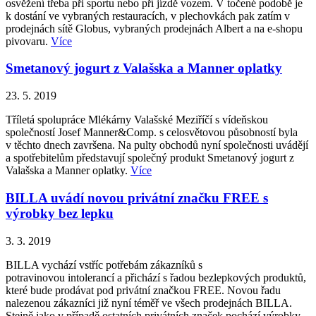
osvěžení třeba při sportu nebo pří jízdě vozem. V točené podobě je
k dostání ve vybraných restauracích, v plechovkách pak zatím v
prodejnách sítě Globus, vybraných prodejnách Albert a na e-shopu
pivovaru.
Více
Smetanový jogurt z Valašska a Manner oplatky
23. 5. 2019
Tříletá spolupráce Mlékárny Valašské Meziříčí s vídeňskou
společností Josef Manner&Comp. s celosvětovou působností byla
v těchto dnech završena. Na pulty obchodů nyní společnosti uvádějí
a spotřebitelům představují společný produkt Smetanový jogurt z
Valašska a Manner oplatky.
Více
BILLA uvádí novou privátní značku FREE s
výrobky bez lepku
3. 3. 2019
BILLA vychází vstříc potřebám zákazníků s
potravinovou intolerancí a přichází s řadou bezlepkových produktů,
které bude prodávat pod privátní značkou FREE. Novou řadu
nalezenou zákazníci již nyní téměř ve všech prodejnách BILLA.
Stejně jako v případě ostatních privátních značek pochází výrobky