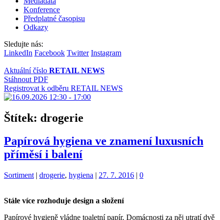
Mediadata
Konference
Předplatné časopisu
Odkazy
Sledujte nás:
LinkedIn
Facebook
Twitter
Instagram
Aktuální číslo
RETAIL NEWS
Stáhnout PDF
Registrovat k odběru RETAIL NEWS
Štítek:
drogerie
Papírová hygiena ve znamení luxusních
příměsí i balení
Kategorie:
Štítky:
Sortiment
|
drogerie
,
hygiena
|
27. 7. 2016
|
0
Stále více rozhoduje design a složení
Papírové hygieně vládne toaletní papír. Domácnosti za něj utratí dvě