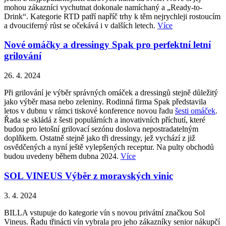
mohou zákazníci vychutnat dokonale namíchaný a „Ready-to-
Drink“. Kategorie RTD patří napříč trhy k těm nejrychleji rostoucím
a dvouciferný růst se očekává i v dalších letech.
Více
Nové omáčky a dressingy Spak pro perfektní letní
grilování
26. 4. 2024
Při grilování je výběr správných omáček a dressingů stejně důležitý
jako výběr masa nebo zeleniny. Rodinná firma Spak představila
letos v dubnu v rámci tiskové konference novou řadu
šesti omáček
.
Řada se skládá z šesti populárních a inovativních příchutí, které
budou pro letošní grilovací sezónu doslova nepostradatelným
doplňkem. Ostatně stejně jako tři dressingy, jež vychází z již
osvědčených a nyní ještě vylepšených receptur. Na pulty obchodů
budou uvedeny během dubna 2024.
Více
SOL VINEUS Výběr z moravských vinic
3. 4. 2024
BILLA vstupuje do kategorie vín s novou privátní značkou Sol
Vineus. Řadu třinácti vín vybrala pro jeho zákazníky senior nákupčí