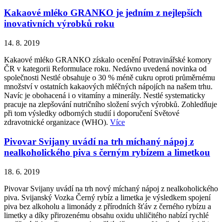
Kakaové mléko GRANKO je jedním z nejlepších
inovativních výrobků roku
14. 8. 2019
Kakaové mléko GRANKO získalo ocenění Potravinářské komory
ČR v kategorii Reformulace roku. Nedávno uvedená novinka od
společnosti Nestlé obsahuje o 30 % méně cukru oproti průměrnému
množství v ostatních kakaových mléčných nápojích na našem trhu.
Navíc je obohacená i o vitamíny a minerály. Nestlé systematicky
pracuje na zlepšování nutričního složení svých výrobků. Zohledňuje
při tom výsledky odborných studií i doporučení Světové
zdravotnické organizace (WHO).
Více
Pivovar Svijany uvádí na trh míchaný nápoj z
nealkoholického piva s černým rybízem a limetkou
18. 6. 2019
Pivovar Svijany uvádí na trh nový míchaný nápoj z nealkoholického
piva. Svijanský Vozka Černý rybíz a limetka je výsledkem spojení
piva bez alkoholu a limonády z přírodních šťáv z černého rybízu a
limetky a díky přirozenému obsahu oxidu uhličitého nabízí rychlé