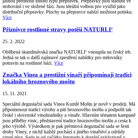
jasnou předností tohoto typu přepravek. Přepravky jsou stabilní ve
stohování i ve složené fázi. Jsou ideální volbou pro využití jako
distribuční přepravky. Plochy na přepravce nabízí možnost potisku.
Více
Příznivce rostlinné stravy potěší NATURLI‘
25. 2. 2022
Oblíbená skandinávská značka NATURLI‘ vstoupila na český trh.
Jedná se tak o další zajímavé zpestření nabídky pro milovníky
potravin na rostlinné bázi.
Více
Značka Vinea a prestižní vinaři připomínají tradici
lokálního hroznového moštu
15. 11. 2021
Speciální degustační sada Vinea Kumšt Moštu je nově v prodeji. Má
připomenout tradici výroby a pití hroznového moštu a podpořit tak
české i slovenské vinohradníky a vinaře. Hlavním tématem kampaně
jsou příběhy vinic, představení tradice hroznového moštu a cesta k
jeho výrobě. Výsledkem je pak prémiová degustační sada se šesti
druhy Viney, z nichž každý pochází z jiného vinařství a odrůdy
vinné révy. Sada je od začátku listopadu k dostání exkluzivně v