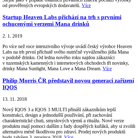
od prověřených evropských dodavatelů.
Více
Startup Heaven Labs přichází na trh s prvními
ochucenými verzemi Mana drinků
2. 1. 2019
Po více než roce intenzivního vývoje uvádí český výrobce Heaven
Labs na trh první příchutě svého nutričně vyváženého jídla Mana
v podobě drinku. Od ledna nového roku najdou zákazníci
v tuzemských kamenných i internetových obchodech tři novinky,
drinky Mana Sunlight, Mana Love a Mana Dream.
Více
Philip Morris ČR představil novou generaci zařízení
IQOS
13. 11. 2018
Nový IQOS 3 a IQOS 3 MULTI přináší zákazníkům lepší
konstrukci, design a jednodušší používání, při zachování
charakteristické chuti, smyslových vjemů a rituálu. Nové verze
produktu mají pomoci dalším z řady dospělých kuřáků, aby si zvolili
alternativu méně škodlivou pro zdraví. Prodej nových produktů
bude zahájen 3. prosince 2018.
Více