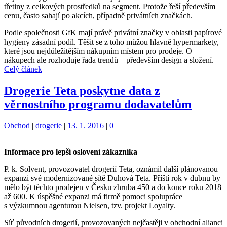
třetiny z celkových prostředků na segment. Protože řeší především
cenu, často sahají po akcích, případně privátních značkách.
Podle společnosti GfK mají právě privátní značky v oblasti papírové
hygieny zásadní podíl. Těšit se z toho můžou hlavně hypermarkety,
které jsou nejdůležitějším nákupním místem pro prodeje. O
nákupech ale rozhoduje řada trendů – především design a složení.
Celý článek
Drogerie Teta poskytne data z
věrnostního programu dodavatelům
Kategorie:
Štítky:
Obchod
|
drogerie
|
13. 1. 2016
|
0
Informace pro lepší oslovení zákazníka
P. k. Solvent, provozovatel drogerií Teta, oznámil další plánovanou
expanzi své modernizované sítě Duhová Teta. Příští rok v dubnu by
mělo být těchto prodejen v Česku zhruba 450 a do konce roku 2018
až 600. K úspěšné expanzi má firmě pomoci spolupráce
s výzkumnou agenturou Nielsen, tzv. projekt Loyalty.
Síť původních drogerií, provozovaných nejčastěji v obchodní alianci