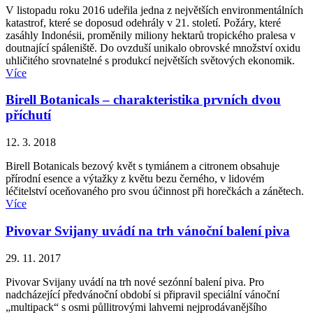
V listopadu roku 2016 udeřila jedna z největších environmentálních
katastrof, které se doposud odehrály v 21. století. Požáry, které
zasáhly Indonésii, proměnily miliony hektarů tropického pralesa v
doutnající spáleniště. Do ovzduší unikalo obrovské množství oxidu
uhličitého srovnatelné s produkcí největších světových ekonomik.
Více
Birell Botanicals – charakteristika prvních dvou
příchutí
12. 3. 2018
Birell Botanicals bezový květ s tymiánem a citronem obsahuje
přírodní esence a výtažky z květu bezu černého, v lidovém
léčitelství oceňovaného pro svou účinnost při horečkách a zánětech.
Více
Pivovar Svijany uvádí na trh vánoční balení piva
29. 11. 2017
Pivovar Svijany uvádí na trh nové sezónní balení piva. Pro
nadcházející předvánoční období si připravil speciální vánoční
„multipack“ s osmi půllitrovými lahvemi nejprodávanějšího