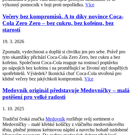
výkonný pomocník v boji proti nepořádku.
Více
Večery bez kompromisů. A to díky novince Coca-
Cola Zero Zero – bez cukru, bez kofeinu, bez
starostí
19. 3. 2026
Zpomalit, vydechnout a dopřát si chvilku jen pro sebe. Právě pro
tyto okamžiky přichází Coca-Cola Zero Zero, bez cukru a bez
kofeinu. Společnost Coca-Cola reaguje na rostoucí poptávku
po nápojích bez kofeinu i na proměňující se životní styl dospělých
spotřebitelů. Výsledek? Ikonická chuť Coca-Cola stvořená pro
klidné večery bez jakýchkoli kompromisů.
Více
Medovník originál představuje Medovníčky – malá
potěšení pro velké radosti
1. 10. 2025
Tradiční česká značka
Medovník
rozšiřuje svůj sortiment o
Medovníčky – malé křehké košíčky z vláčného medovníkového
těsta, plněné jemnou krémovou náplní a navrchu bohatě ozdobené