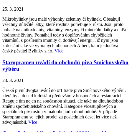
25. 3. 2021
Mikrobylinky jsou malé výhonky zeleniny či bylinek. Obsahují
všechny důležité látky, které rostlina potřebuje k růstu. Jsou proto
bohaté na antioxidanty, vitamíny, enzymy či minerální látky a další
hodnotné živiny. Pomáhají tedy s doplňováním chybějících
vitamínů, s posílením imunity či dodávají energii. Již nyní jsou
k dostání také ve vybraných obchodech Albert, kam je dodává
český pěstitel Bylinky s.r.o.
Více
Staropramen uvádí do obchodů piva Smíchovského
výběru
23. 3. 2021
Česká pivní dvojka uvádí do off-trade piva Smíchovského výběru,
která byla dosud k dostání především v hospodách a restauracích.
Reaguje tím nejen na současnou situaci, ale také na dlouhodobou
změnu spotřebitelského chování. Kategorie vícestupňových a
speciálních piv rostou v maloobchodu dlouhodobě. V případě
Staropramenu se jejich prodej za posledních deset let více než
zdvojnásobil.
Více