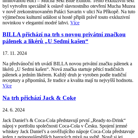
limitovanou edici – Mucha Sekt Blue Edition. Tento exkluzivní sekt
byl vytvořen speciálně k oslavě slavnostního otevření Mucha Muzea
v nově zrekonstruovaném Paláci Savarin v ulici Na Příkopě. Na tuto
výjimečnou kulturní událost si hosté připili právě touto exkluzivní
novinkou v elegantní modré lahvi.
Více
BILLA přichází na trh s novou privátní značkou
pálenek a likérů „U Sedmi kašen“
17. 11. 2024
Na předvánoční trh uvádí BILLA novou privátní značku pálenek a
likérů „U Sedmi kašen“. Nová značka startuje pěticí tradičních
pálenek a jedním likérem. Každý druh je vyroben podle tradiční
receptury a připomíná, že tradice a kvalita mají tu nejvyšší hodnotu.
Více
Na trh přichází Jack & Coke
24. 6. 2024
Jack Daniel’s & Coca-Cola představují první „Ready-to-Drink“
nápoj v portfoliu společnosti Coca-Cola v Česku. Spojení jemné
whiskey Jack Daniel’s a osvěžujícího nápoje Coca-Cola představuje
jeden z nejpopulárnějších barových mixů na světě. Nově si jej