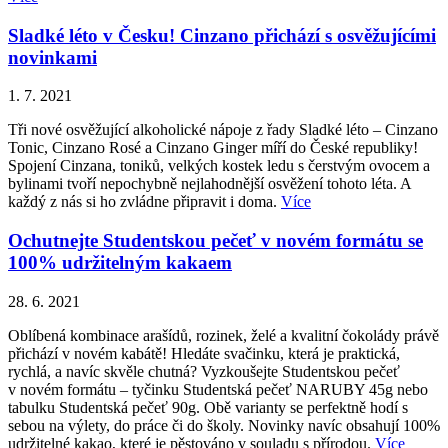
Sladké léto v Česku! Cinzano přichází s osvěžujícími
novinkami
1. 7. 2021
Tři nové osvěžující alkoholické nápoje z řady Sladké léto – Cinzano
Tonic, Cinzano Rosé a Cinzano Ginger míří do České republiky!
Spojení Cinzana, toniků, velkých kostek ledu s čerstvým ovocem a
bylinami tvoří nepochybně nejlahodnější osvěžení tohoto léta. A
každý z nás si ho zvládne připravit i doma.
Více
Ochutnejte Studentskou pečeť v novém formátu se
100% udržitelným kakaem
28. 6. 2021
Oblíbená kombinace arašídů, rozinek, želé a kvalitní čokolády právě
přichází v novém kabátě! Hledáte svačinku, která je praktická,
rychlá, a navíc skvěle chutná? Vyzkoušejte Studentskou pečeť
v novém formátu – tyčinku Studentská pečeť NARUBY 45g nebo
tabulku Studentská pečeť 90g. Obě varianty se perfektně hodí s
sebou na výlety, do práce či do školy. Novinky navíc obsahují 100%
udržitelné kakao, které je pěstováno v souladu s přírodou.
Více