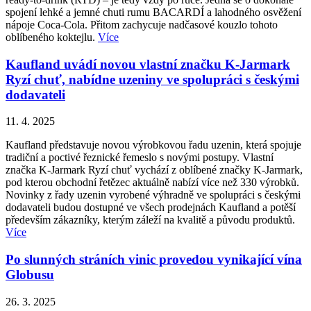
spojení lehké a jemné chuti rumu BACARDÍ a lahodného osvěžení
nápoje Coca-Cola. Přitom zachycuje nadčasové kouzlo tohoto
oblíbeného koktejlu.
Více
Kaufland uvádí novou vlastní značku K-Jarmark
Ryzí chuť, nabídne uzeniny ve spolupráci s českými
dodavateli
11. 4. 2025
Kaufland představuje novou výrobkovou řadu uzenin, která spojuje
tradiční a poctivé řeznické řemeslo s novými postupy. Vlastní
značka K-Jarmark Ryzí chuť vychází z oblíbené značky K-Jarmark,
pod kterou obchodní řetězec aktuálně nabízí více než 330 výrobků.
Novinky z řady uzenin vyrobené výhradně ve spolupráci s českými
dodavateli budou dostupné ve všech prodejnách Kaufland a potěší
především zákazníky, kterým záleží na kvalitě a původu produktů.
Více
Po slunných stráních vinic provedou vynikající vína
Globusu
26. 3. 2025