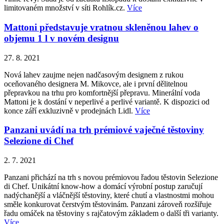
limitovaném množství v síti Rohlík.cz.
Více
Mattoni představuje vratnou skleněnou lahev o
objemu 1 l v novém designu
27. 8. 2021
Nová lahev zaujme nejen nadčasovým designem z rukou
oceňovaného designera M. Mikovce, ale i první dělitelnou
přepravkou na trhu pro komfortnější přepravu. Minerální voda
Mattoni je k dostání v neperlivé a perlivé variantě. K dispozici od
konce září exkluzivně v prodejnách Lidl.
Více
Panzani uvádí na trh prémiové vaječné těstoviny
Selezione di Chef
2. 7. 2021
Panzani přichází na trh s novou prémiovou řadou těstovin Selezione
di Chef. Unikátní know-how a domácí výrobní postup zaručují
nadýchanější a vláčnější těstoviny, které chutí a vlastnostmi mohou
směle konkurovat čerstvým těstovinám. Panzani zároveň rozšiřuje
řadu omáček na těstoviny s rajčatovým základem o další tři varianty.
Více