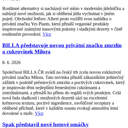
Rostlinné alternativy si nacházejí své místo v moderním jídelníčku a
nabízejí nové možnosti, jak si oblíbená jídla vychutnat v jiném
pojetí. Obchodní řetězec Albert proto rozšířil svou nabídku o
privátní značku Yes Plants, která přináší veganské produkty
inspirované známými masovými pokrmy i sladkými dezerty v čistě
rostlinném provedení.
Více
BILLA představuje novou privátní značku zmrzlin
a cukrovinek Milora
8. 6. 2026
Společnost BILLA ČR uvádí na český trh zcela novou exkluzivní
privátní značku Milora. Tato novinka přináší zákazníkům jedinečný
zážitek v podobě prémiových zmrzlin a poctivých cukrovinek, který
je inspirován těmi nejlepšími řemeslnými cukrárnami a
zmrzlinárnami, a přenáší ho přímo do regálů svých prodejen. Celá
nová řada sladkostí i mražených dezertů sází na excelentní
krémovou texturu, poctivé ingredience, osvědčené receptury a
oblíbené příchutě, které v každém soustu evokují atmosféru letní
dovolené u moře.
Více
Spak představil nové hotové omáčky