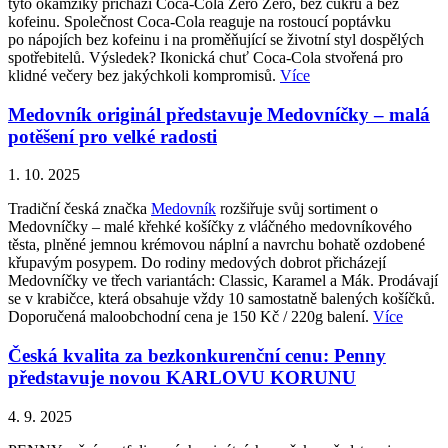
tyto okamžiky přichází Coca-Cola Zero Zero, bez cukru a bez
kofeinu. Společnost Coca-Cola reaguje na rostoucí poptávku
po nápojích bez kofeinu i na proměňující se životní styl dospělých
spotřebitelů. Výsledek? Ikonická chuť Coca-Cola stvořená pro
klidné večery bez jakýchkoli kompromisů.
Více
Medovník originál představuje Medovníčky – malá
potěšení pro velké radosti
1. 10. 2025
Tradiční česká značka
Medovník
rozšiřuje svůj sortiment o
Medovníčky – malé křehké košíčky z vláčného medovníkového
těsta, plněné jemnou krémovou náplní a navrchu bohatě ozdobené
křupavým posypem. Do rodiny medových dobrot přicházejí
Medovníčky ve třech variantách: Classic, Karamel a Mák. Prodávají
se v krabičce, která obsahuje vždy 10 samostatně balených košíčků.
Doporučená maloobchodní cena je 150 Kč / 220g balení.
Více
Česká kvalita za bezkonkurenční cenu: Penny
představuje novou KARLOVU KORUNU
4. 9. 2025