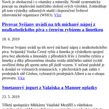
Navíc je obohacená i o vitamíny a minerály. Nestlé systematicky
pracuje na zlepšování nutričního složení svých výrobků. Zohledňuje
při tom výsledky odborných studií i doporučení Světové
zdravotnické organizace (WHO).
Více
Pivovar Svijany uvádí na trh míchaný nápoj z
nealkoholického piva s černým rybízem a limetkou
18. 6. 2019
Pivovar Svijany uvádí na trh nový míchaný nápoj z nealkoholického
piva. Svijanský Vozka Černý rybíz a limetka je výsledkem spojení
piva bez alkoholu a limonády z přírodních šťáv z černého rybízu a
limetky a díky přirozenému obsahu oxidu uhličitého nabízí rychlé
osvěžení třeba při sportu nebo pří jízdě vozem. V točené podobě je
k dostání ve vybraných restauracích, v plechovkách pak zatím v
prodejnách sítě Globus, vybraných prodejnách Albert a na e-shopu
pivovaru.
Více
Smetanový jogurt z Valašska a Manner oplatky
23. 5. 2019
Tříletá spolupráce Mlékárny Valašské Meziříčí s vídeňskou