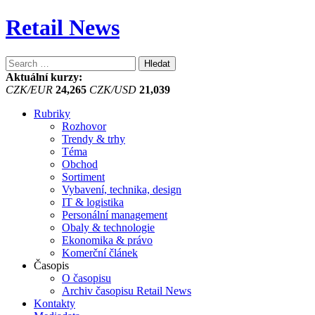
Retail News
Vyhledávání
Aktuální kurzy:
CZK/EUR
24,265
CZK/USD
21,039
Rubriky
Rozhovor
Trendy & trhy
Téma
Obchod
Sortiment
Vybavení, technika, design
IT & logistika
Personální management
Obaly & technologie
Ekonomika & právo
Komerční článek
Časopis
O časopisu
Archiv časopisu Retail News
Kontakty