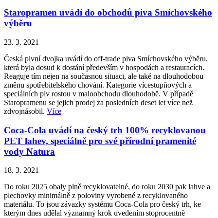
Staropramen uvádí do obchodů piva Smíchovského
výběru
23. 3. 2021
Česká pivní dvojka uvádí do off-trade piva Smíchovského výběru,
která byla dosud k dostání především v hospodách a restauracích.
Reaguje tím nejen na současnou situaci, ale také na dlouhodobou
změnu spotřebitelského chování. Kategorie vícestupňových a
speciálních piv rostou v maloobchodu dlouhodobě. V případě
Staropramenu se jejich prodej za posledních deset let více než
zdvojnásobil.
Více
Coca-Cola uvádí na český trh 100% recyklovanou
PET lahev, speciálně pro své přírodní pramenité
vody Natura
18. 3. 2021
Do roku 2025 obaly plně recyklovatelné, do roku 2030 pak lahve a
plechovky minimálně z poloviny vyrobené z recyklovaného
materiálu. To jsou závazky systému Coca-Cola pro český trh, ke
kterým dnes udělal významný krok uvedením stoprocentně