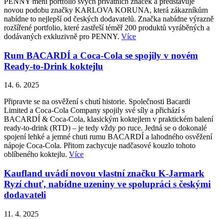
PENNY mění portfolio svých privátních značek a představuje
novou podobu značky KARLOVA KORUNA, která zákazníkům
nabídne to nejlepší od českých dodavatelů. Značka nabídne výrazně
rozšířené portfolio, které zastřeší téměř 200 produktů vyráběných a
dodávaných exkluzivně pro PENNY.
Více
Rum BACARDÍ a Coca-Cola se spojily v novém
Ready-to-Drink koktejlu
14. 6. 2025
Připravte se na osvěžení s chutí historie. Společnosti Bacardi
Limited a Coca-Cola Company spojily své síly a přichází s
BACARDÍ & Coca-Cola, klasickým koktejlem v praktickém balení
ready-to-drink (RTD) – je tedy vždy po ruce. Jedná se o dokonalé
spojení lehké a jemné chuti rumu BACARDÍ a lahodného osvěžení
nápoje Coca-Cola. Přitom zachycuje nadčasové kouzlo tohoto
oblíbeného koktejlu.
Více
Kaufland uvádí novou vlastní značku K-Jarmark
Ryzí chuť, nabídne uzeniny ve spolupráci s českými
dodavateli
11. 4. 2025