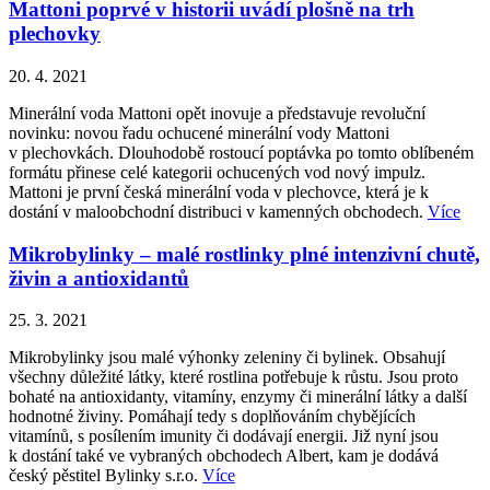
Mattoni poprvé v historii uvádí plošně na trh
plechovky
20. 4. 2021
Minerální voda Mattoni opět inovuje a představuje revoluční
novinku: novou řadu ochucené minerální vody Mattoni
v plechovkách. Dlouhodobě rostoucí poptávka po tomto oblíbeném
formátu přinese celé kategorii ochucených vod nový impulz.
Mattoni je první česká minerální voda v plechovce, která je k
dostání v maloobchodní distribuci v kamenných obchodech.
Více
Mikrobylinky – malé rostlinky plné intenzivní chutě,
živin a antioxidantů
25. 3. 2021
Mikrobylinky jsou malé výhonky zeleniny či bylinek. Obsahují
všechny důležité látky, které rostlina potřebuje k růstu. Jsou proto
bohaté na antioxidanty, vitamíny, enzymy či minerální látky a další
hodnotné živiny. Pomáhají tedy s doplňováním chybějících
vitamínů, s posílením imunity či dodávají energii. Již nyní jsou
k dostání také ve vybraných obchodech Albert, kam je dodává
český pěstitel Bylinky s.r.o.
Více