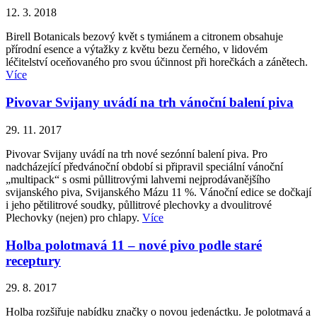
12. 3. 2018
Birell Botanicals bezový květ s tymiánem a citronem obsahuje
přírodní esence a výtažky z květu bezu černého, v lidovém
léčitelství oceňovaného pro svou účinnost při horečkách a zánětech.
Více
Pivovar Svijany uvádí na trh vánoční balení piva
29. 11. 2017
Pivovar Svijany uvádí na trh nové sezónní balení piva. Pro
nadcházející předvánoční období si připravil speciální vánoční
„multipack“ s osmi půllitrovými lahvemi nejprodávanějšího
svijanského piva, Svijanského Mázu 11 %. Vánoční edice se dočkají
i jeho pětilitrové soudky, půllitrové plechovky a dvoulitrové
Plechovky (nejen) pro chlapy.
Více
Holba polotmavá 11 – nové pivo podle staré
receptury
29. 8. 2017
Holba rozšiřuje nabídku značky o novou jedenáctku. Je polotmavá a