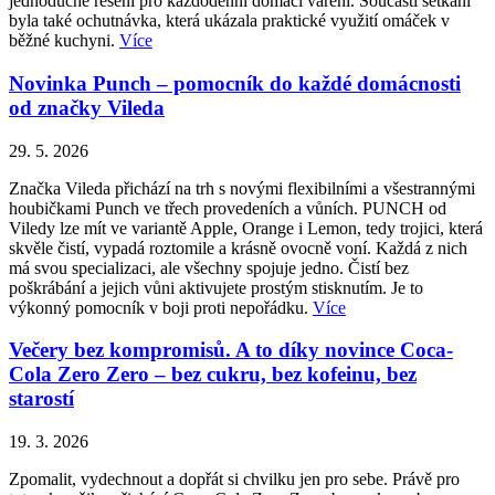
jednoduché řešení pro každodenní domácí vaření. Součástí setkání
byla také ochutnávka, která ukázala praktické využití omáček v
běžné kuchyni.
Více
Novinka Punch – pomocník do každé domácnosti
od značky Vileda
29. 5. 2026
Značka Vileda přichází na trh s novými flexibilními a všestrannými
houbičkami Punch ve třech provedeních a vůních. PUNCH od
Viledy lze mít ve variantě Apple, Orange i Lemon, tedy trojici, která
skvěle čistí, vypadá roztomile a krásně ovocně voní. Každá z nich
má svou specializaci, ale všechny spojuje jedno. Čistí bez
poškrábání a jejich vůni aktivujete prostým stisknutím. Je to
výkonný pomocník v boji proti nepořádku.
Více
Večery bez kompromisů. A to díky novince Coca-
Cola Zero Zero – bez cukru, bez kofeinu, bez
starostí
19. 3. 2026
Zpomalit, vydechnout a dopřát si chvilku jen pro sebe. Právě pro