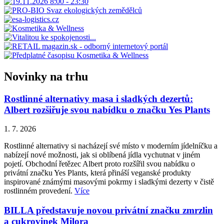
Novinky na trhu
Rostlinné alternativy masa i sladkých dezertů:
Albert rozšiřuje svou nabídku o značku Yes Plants
1. 7. 2026
Rostlinné alternativy si nacházejí své místo v moderním jídelníčku a
nabízejí nové možnosti, jak si oblíbená jídla vychutnat v jiném
pojetí. Obchodní řetězec Albert proto rozšířil svou nabídku o
privátní značku Yes Plants, která přináší veganské produkty
inspirované známými masovými pokrmy i sladkými dezerty v čistě
rostlinném provedení.
Více
BILLA představuje novou privátní značku zmrzlin
a cukrovinek Milora