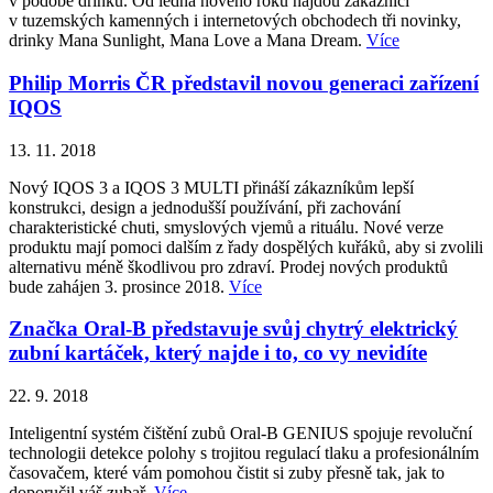
v podobě drinku. Od ledna nového roku najdou zákazníci
v tuzemských kamenných i internetových obchodech tři novinky,
drinky Mana Sunlight, Mana Love a Mana Dream.
Více
Philip Morris ČR představil novou generaci zařízení
IQOS
13. 11. 2018
Nový IQOS 3 a IQOS 3 MULTI přináší zákazníkům lepší
konstrukci, design a jednodušší používání, při zachování
charakteristické chuti, smyslových vjemů a rituálu. Nové verze
produktu mají pomoci dalším z řady dospělých kuřáků, aby si zvolili
alternativu méně škodlivou pro zdraví. Prodej nových produktů
bude zahájen 3. prosince 2018.
Více
Značka Oral-B představuje svůj chytrý elektrický
zubní kartáček, který najde i to, co vy nevidíte
22. 9. 2018
Inteligentní systém čištění zubů Oral-B GENIUS spojuje revoluční
technologii detekce polohy s trojitou regulací tlaku a profesionálním
časovačem, které vám pomohou čistit si zuby přesně tak, jak to
doporučil váš zubař.
Více