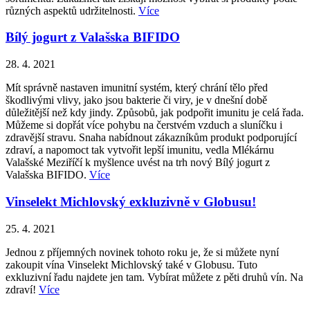
různých aspektů udržitelnosti.
Více
Bílý jogurt z Valašska BIFIDO
28. 4. 2021
Mít správně nastaven imunitní systém, který chrání tělo před
škodlivými vlivy, jako jsou bakterie či viry, je v dnešní době
důležitější než kdy jindy. Způsobů, jak podpořit imunitu je celá řada.
Můžeme si dopřát více pohybu na čerstvém vzduch a sluníčku i
zdravější stravu. Snaha nabídnout zákazníkům produkt podporující
zdraví, a napomoct tak vytvořit lepší imunitu, vedla Mlékárnu
Valašské Meziříčí k myšlence uvést na trh nový Bílý jogurt z
Valašska BIFIDO.
Více
Vinselekt Michlovský exkluzivně v Globusu!
25. 4. 2021
Jednou z příjemných novinek tohoto roku je, že si můžete nyní
zakoupit vína Vinselekt Michlovský také v Globusu. Tuto
exkluzivní řadu najdete jen tam. Vybírat můžete z pěti druhů vín. Na
zdraví!
Více