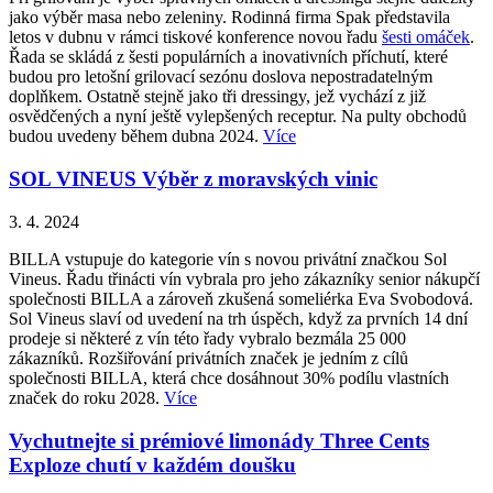
jako výběr masa nebo zeleniny. Rodinná firma Spak představila
letos v dubnu v rámci tiskové konference novou řadu
šesti omáček
.
Řada se skládá z šesti populárních a inovativních příchutí, které
budou pro letošní grilovací sezónu doslova nepostradatelným
doplňkem. Ostatně stejně jako tři dressingy, jež vychází z již
osvědčených a nyní ještě vylepšených receptur. Na pulty obchodů
budou uvedeny během dubna 2024.
Více
SOL VINEUS Výběr z moravských vinic
3. 4. 2024
BILLA vstupuje do kategorie vín s novou privátní značkou Sol
Vineus. Řadu třinácti vín vybrala pro jeho zákazníky senior nákupčí
společnosti BILLA a zároveň zkušená someliérka Eva Svobodová.
Sol Vineus slaví od uvedení na trh úspěch, když za prvních 14 dní
prodeje si některé z vín této řady vybralo bezmála 25 000
zákazníků. Rozšiřování privátních značek je jedním z cílů
společnosti BILLA, která chce dosáhnout 30% podílu vlastních
značek do roku 2028.
Více
Vychutnejte si prémiové limonády Three Cents
Exploze chutí v každém doušku