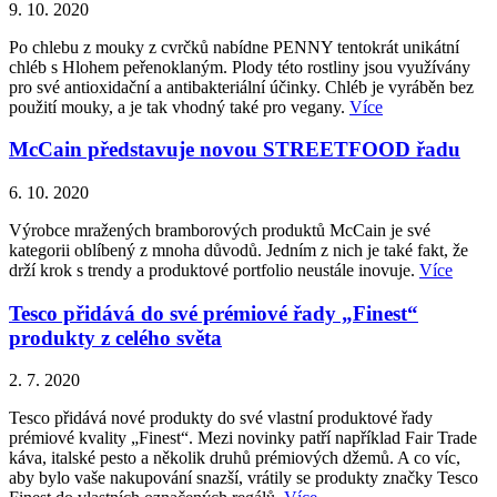
9. 10. 2020
Po chlebu z mouky z cvrčků nabídne PENNY tentokrát unikátní
chléb s Hlohem peřenoklaným. Plody této rostliny jsou využívány
pro své antioxidační a antibakteriální účinky. Chléb je vyráběn bez
použití mouky, a je tak vhodný také pro vegany.
Více
McCain představuje novou STREETFOOD řadu
6. 10. 2020
Výrobce mražených bramborových produktů McCain je své
kategorii oblíbený z mnoha důvodů. Jedním z nich je také fakt, že
drží krok s trendy a produktové portfolio neustále inovuje.
Více
Tesco přidává do své prémiové řady „Finest“
produkty z celého světa
2. 7. 2020
Tesco přidává nové produkty do své vlastní produktové řady
prémiové kvality „Finest“. Mezi novinky patří například Fair Trade
káva, italské pesto a několik druhů prémiových džemů. A co víc,
aby bylo vaše nakupování snazší, vrátily se produkty značky Tesco