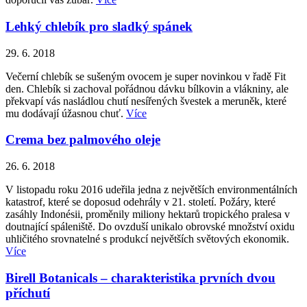
Lehký chlebík pro sladký spánek
29. 6. 2018
Večerní chlebík se sušeným ovocem je super novinkou v řadě Fit
den. Chlebík si zachoval pořádnou dávku bílkovin a vlákniny, ale
překvapí vás nasládlou chutí nesířených švestek a meruněk, které
mu dodávají úžasnou chuť.
Více
Crema bez palmového oleje
26. 6. 2018
V listopadu roku 2016 udeřila jedna z největších environmentálních
katastrof, které se doposud odehrály v 21. století. Požáry, které
zasáhly Indonésii, proměnily miliony hektarů tropického pralesa v
doutnající spáleniště. Do ovzduší unikalo obrovské množství oxidu
uhličitého srovnatelné s produkcí největších světových ekonomik.
Více
Birell Botanicals – charakteristika prvních dvou
příchutí