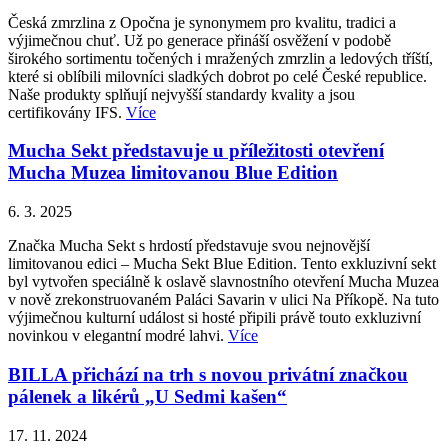
Česká zmrzlina z Opočna je synonymem pro kvalitu, tradici a
výjimečnou chuť. Už po generace přináší osvěžení v podobě
širokého sortimentu točených i mražených zmrzlin a ledových tříští,
které si oblíbili milovníci sladkých dobrot po celé České republice.
Naše produkty splňují nejvyšší standardy kvality a jsou
certifikovány IFS.
Více
Mucha Sekt představuje u příležitosti otevření
Mucha Muzea limitovanou Blue Edition
6. 3. 2025
Značka Mucha Sekt s hrdostí představuje svou nejnovější
limitovanou edici – Mucha Sekt Blue Edition. Tento exkluzivní sekt
byl vytvořen speciálně k oslavě slavnostního otevření Mucha Muzea
v nově zrekonstruovaném Paláci Savarin v ulici Na Příkopě. Na tuto
výjimečnou kulturní událost si hosté připili právě touto exkluzivní
novinkou v elegantní modré lahvi.
Více
BILLA přichází na trh s novou privátní značkou
pálenek a likérů „U Sedmi kašen“
17. 11. 2024