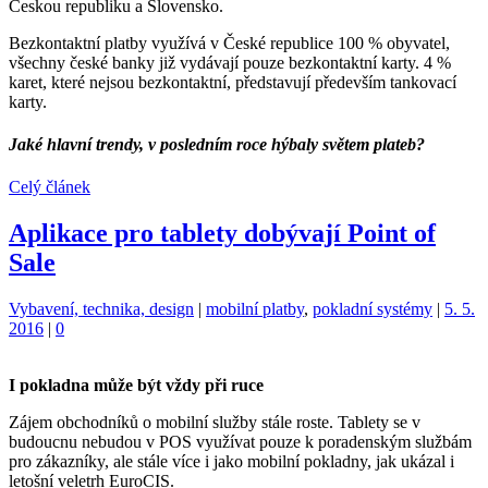
Českou republiku a Slovensko.
Bezkontaktní platby využívá v České republice 100 % obyvatel,
všechny české banky již vydávají pouze bezkontaktní karty. 4 %
karet, které nejsou bezkontaktní, představují především tankovací
karty.
Jaké hlavní trendy, v posledním roce hýbaly světem plateb?
Celý článek
Aplikace pro tablety dobývají Point of
Sale
Kategorie:
Štítky:
Vybavení, technika, design
|
mobilní platby
,
pokladní systémy
|
5. 5.
2016
|
0
I pokladna může být vždy při ruce
Zájem obchodníků o mobilní služby stále roste. Tablety se v
budoucnu nebudou v POS využívat pouze k poradenským službám
pro zákazníky, ale stále více i jako mobilní pokladny, jak ukázal i
letošní veletrh EuroCIS.