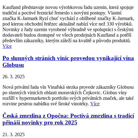
Kaufland představuje novou výrobkovou řadu uzenin, která spojuje
tradiční a poctivé řeznické řemeslo s novými postupy. Vlastní
značka K-Jarmark Ryzí chuť vychází z oblíbené značky K-Jarmark,
pod kterou obchodní řetězec aktuálně nabízí více než 330 výrobků.
Novinky z řady uzenin vyrobené výhradně ve spolupráci s českými
dodavateli budou dostupné ve všech prodejnách Kaufland a potěší
především zákazníky, kterým záleží na kvalitě a původu produktů.
Více
Po slunných stráních vinic provedou vynikající vína
Globusu
26. 3. 2025
Nová privátní řada vín Vinařská stezka provede zákazníky Globusu
po slunných vinicích oblasti moravských Čejkovic. Globus víny
rozšíří v hypermarketech portfolio svých privátních značek, ale také
rozvine pestrou nabídku své široké vinotéky.
Více
Česká zmrzlina z Opočna: Poctivá zmrzlina s tradicí
přináší novinky pro rok 2025
21. 3. 2025