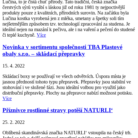
Lučina, to je čistá chuť přírody. Tato tradiční, česká značka
čerstvých sýrů vyrábí s láskou již od roku 1981 ty nejpoctivější
produkty pouze z kvalitních, přírodních surovin. Na začátku byla
Lučina kostka vyrobená jen z mléka, smetany a špetky soli tím
nejšetrnějším způsobem tzv. technologií zpracování za studena. Je
ideální nejen na mazání k pečivu, ale i na vaření a pečení do studené
či teplé kuchyně.
Více
Novinka v sortimentu společnosti TBA Plastové
obaly s.r.o. – skládací přepravky
15. 4. 2022
Skládací boxy se používají ve všech odvětvích. Úspora místa je
jasnou předností tohoto typu přepravek. Přepravky jsou stabilní ve
stohování i ve složené fázi. Jsou ideální volbou pro využití jako
distribuční přepravky. Plochy na přepravce nabízí možnost potisku.
Více
Příznivce rostlinné stravy potěší NATURLI‘
25. 2. 2022
Oblíbená skandinávská značka NATURLI‘ vstoupila na český trh.