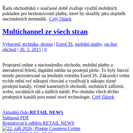
Řada obchodníků v současné době zvažuje využití mobilních
pokladen pro bezhotovostní platby, které by sloužily jako doplněk
stacionárních terminálů.
Celý článek
Multichannel ze všech stran
Kategorie:
Štítky:
Vybavení, technika, design
|
EuroCIS
,
mobilní platby
,
on-line
obchod
|
26. 3. 2015
|
0
Propojení online a stacionárního obchodu, mobilní platby a
interaktivní řešení, digitální média na prodejní ploše. To byly hlavní
trendy prezentované na letošním veletrhu EuroCIS. Zákazníci velmi
rychle mění své nákupní chování a využívají k nákupu různé
prodejní kanály, včetně kamenných obchodů, mobilních zařízení,
webu, sociálních sítí a dalších médií. Pro obsluhu všech těchto
prodejních kanálů jsou nutné nové technologie.
Celý článek
Aktuální číslo
RETAIL NEWS
Stáhnout PDF
Registrovat k odběru RETAIL NEWS