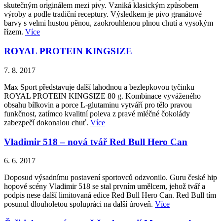
skutečným originálem mezi pivy. Vzniká klasickým způsobem
výroby a podle tradiční receptury. Výsledkem je pivo granátové
barvy s velmi hustou pěnou, zaokrouhlenou plnou chutí a vysokým
řízem.
Více
ROYAL PROTEIN KINGSIZE
7. 8. 2017
Max Sport představuje další lahodnou a bezlepkovou tyčinku
ROYAL PROTEIN KINGSIZE 80 g. Kombinace vyváženého
obsahu bílkovin a porce L-glutaminu vytváří pro tělo pravou
funkčnost, zatímco kvalitní poleva z pravé mléčné čokolády
zabezpečí dokonalou chuť.
Více
Vladimir 518 – nová tvář Red Bull Hero Can
6. 6. 2017
Doposud výsadnímu postavení sportovců odzvonilo. Guru české hip
hopové scény Vladimir 518 se stal prvním umělcem, jehož tvář a
podpis nese další limitovaná edice Red Bull Hero Can. Red Bull tím
posunul dlouholetou spolupráci na další úroveň.
Více