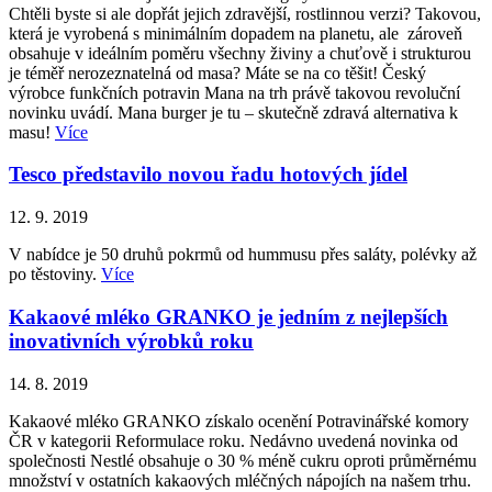
Chtěli byste si ale dopřát jejich zdravější, rostlinnou verzi? Takovou,
která je vyrobená s minimálním dopadem na planetu, ale zároveň
obsahuje v ideálním poměru všechny živiny a chuťově i strukturou
je téměř nerozeznatelná od masa? Máte se na co těšit! Český
výrobce funkčních potravin Mana na trh právě takovou revoluční
novinku uvádí. Mana burger je tu – skutečně zdravá alternativa k
masu!
Více
Tesco představilo novou řadu hotových jídel
12. 9. 2019
V nabídce je 50 druhů pokrmů od hummusu přes saláty, polévky až
po těstoviny.
Více
Kakaové mléko GRANKO je jedním z nejlepších
inovativních výrobků roku
14. 8. 2019
Kakaové mléko GRANKO získalo ocenění Potravinářské komory
ČR v kategorii Reformulace roku. Nedávno uvedená novinka od
společnosti Nestlé obsahuje o 30 % méně cukru oproti průměrnému
množství v ostatních kakaových mléčných nápojích na našem trhu.