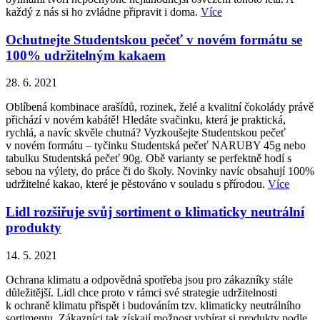
každý z nás si ho zvládne připravit i doma.
Více
Ochutnejte Studentskou pečeť v novém formátu se
100% udržitelným kakaem
28. 6. 2021
Oblíbená kombinace arašídů, rozinek, želé a kvalitní čokolády právě
přichází v novém kabátě! Hledáte svačinku, která je praktická,
rychlá, a navíc skvěle chutná? Vyzkoušejte Studentskou pečeť
v novém formátu – tyčinku Studentská pečeť NARUBY 45g nebo
tabulku Studentská pečeť 90g. Obě varianty se perfektně hodí s
sebou na výlety, do práce či do školy. Novinky navíc obsahují 100%
udržitelné kakao, které je pěstováno v souladu s přírodou.
Více
Lidl rozšiřuje svůj sortiment o klimaticky neutrální
produkty
14. 5. 2021
Ochrana klimatu a odpovědná spotřeba jsou pro zákazníky stále
důležitější. Lidl chce proto v rámci své strategie udržitelnosti
k ochraně klimatu přispět i budováním tzv. klimaticky neutrálního
sortimentu. Zákazníci tak získají možnost vybírat si produkty podle