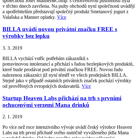
společností Josef Manner&Comp. s celosvětovou působností byla
v těchto dnech završena. Na pulty obchodů nyní společnosti uvádějí
a spotřebitelům představují společný produkt Smetanový jogurt z
Valašska a Manner oplatky.
Více
BILLA uvádí novou privátní značku FREE s
výrobky bez lepku
3. 3. 2019
BILLA vychází vstříc potřebám zákazníků s
potravinovou intolerancí a přichází s řadou bezlepkových produktů,
které bude prodávat pod privátní značkou FREE. Novou řadu
nalezenou zákazníci již nyní téměř ve všech prodejnách BILLA.
Stejně jako v případě ostatních privátních značek pochází výrobky
od prověřených evropských dodavatelů.
Více
Startup Heaven Labs přichází na trh s prvními
ochucenými verzemi Mana drinků
2. 1. 2019
Po více než roce intenzivního vývoje uvádí český výrobce Heaven
Labs na trh první příchutě svého nutričně vyváženého jídla Mana