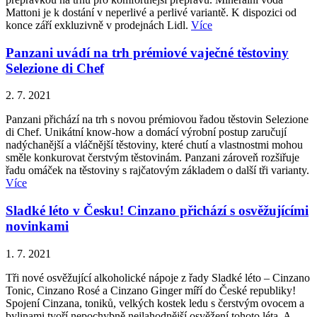
Mattoni je k dostání v neperlivé a perlivé variantě. K dispozici od
konce září exkluzivně v prodejnách Lidl.
Více
Panzani uvádí na trh prémiové vaječné těstoviny
Selezione di Chef
2. 7. 2021
Panzani přichází na trh s novou prémiovou řadou těstovin Selezione
di Chef. Unikátní know-how a domácí výrobní postup zaručují
nadýchanější a vláčnější těstoviny, které chutí a vlastnostmi mohou
směle konkurovat čerstvým těstovinám. Panzani zároveň rozšiřuje
řadu omáček na těstoviny s rajčatovým základem o další tři varianty.
Více
Sladké léto v Česku! Cinzano přichází s osvěžujícími
novinkami
1. 7. 2021
Tři nové osvěžující alkoholické nápoje z řady Sladké léto – Cinzano
Tonic, Cinzano Rosé a Cinzano Ginger míří do České republiky!
Spojení Cinzana, toniků, velkých kostek ledu s čerstvým ovocem a
bylinami tvoří nepochybně nejlahodnější osvěžení tohoto léta. A