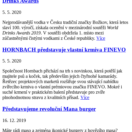
Drinks Awards
5. 5. 2020
Nejprodávanější vodka v Česku tradiční značky Božkov, která letos
slaví 100. výročí, získala ocenění v mezinárodní soutěži
World
Drinks Awards 2019
. V soutěži obdržela 1. místo mezi
zúčastněnými čistými vodkami z České republiky.
Více
HORNBACH představuje vlastní krmiva FINEVO
5. 5. 2020
Společnost Hornbach přichází na trh s novinkou, která potěší jak
majitele psů a koček, tak především jejich čtyřnohé kamarády.
Řetězec projektových marketů rozšiřuje svou stávající nabídku
zvířecího krmiva o vlastní prémiovou značku FINEVO. Mokré i
suché krmení v praktickém balení představuje pro zvíře
plnohodnotnou stravu z kvalitních přísad.
Více
Představujeme revoluční Mana burger
16. 12. 2019
Máte rádi maso a zejména ikonické burgery z hovězího masa?