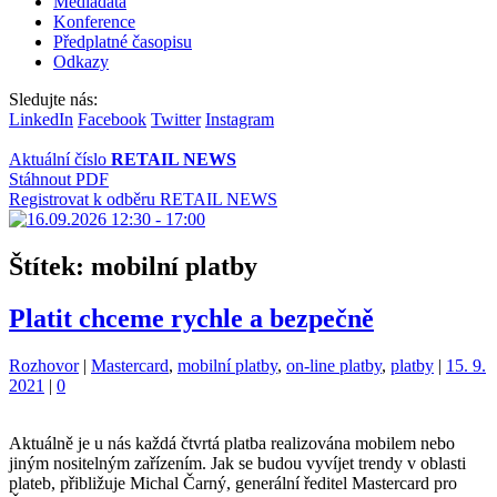
Mediadata
Konference
Předplatné časopisu
Odkazy
Sledujte nás:
LinkedIn
Facebook
Twitter
Instagram
Aktuální číslo
RETAIL NEWS
Stáhnout PDF
Registrovat k odběru RETAIL NEWS
Štítek:
mobilní platby
Platit chceme rychle a bezpečně
Kategorie:
Štítky:
Rozhovor
|
Mastercard
,
mobilní platby
,
on-line platby
,
platby
|
15. 9.
2021
|
0
Aktuálně je u nás každá čtvrtá platba realizována mobilem nebo
jiným nositelným zařízením. Jak se budou vyvíjet trendy v oblasti
plateb, přibližuje Michal Čarný, generální ředitel Mastercard pro