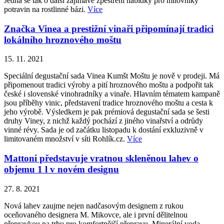
Jedná se tak o další zajímavé zpestření nabídky pro milovníky
potravin na rostlinné bázi.
Více
Značka Vinea a prestižní vinaři připomínají tradici
lokálního hroznového moštu
15. 11. 2021
Speciální degustační sada Vinea Kumšt Moštu je nově v prodeji. Má
připomenout tradici výroby a pití hroznového moštu a podpořit tak
české i slovenské vinohradníky a vinaře. Hlavním tématem kampaně
jsou příběhy vinic, představení tradice hroznového moštu a cesta k
jeho výrobě. Výsledkem je pak prémiová degustační sada se šesti
druhy Viney, z nichž každý pochází z jiného vinařství a odrůdy
vinné révy. Sada je od začátku listopadu k dostání exkluzivně v
limitovaném množství v síti Rohlík.cz.
Více
Mattoni představuje vratnou skleněnou lahev o
objemu 1 l v novém designu
27. 8. 2021
Nová lahev zaujme nejen nadčasovým designem z rukou
oceňovaného designera M. Mikovce, ale i první dělitelnou
přepravkou na trhu pro komfortnější přepravu. Minerální voda