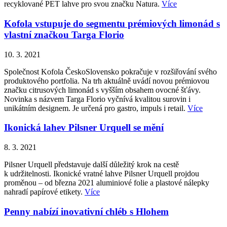
recyklované PET lahve pro svou značku Natura.
Více
Kofola vstupuje do segmentu prémiových limonád s
vlastní značkou Targa Florio
10. 3. 2021
Společnost Kofola ČeskoSlovensko pokračuje v rozšiřování svého
produktového portfolia. Na trh aktuálně uvádí novou prémiovou
značku citrusových limonád s vyšším obsahem ovocné šťávy.
Novinka s názvem Targa Florio vyčnívá kvalitou surovin i
unikátním designem. Je určená pro gastro, impuls i retail.
Více
Ikonická lahev Pilsner Urquell se mění
8. 3. 2021
Pilsner Urquell představuje další důležitý krok na cestě
k udržitelnosti. Ikonické vratné lahve Pilsner Urquell projdou
proměnou – od března 2021 aluminiové folie a plastové nálepky
nahradí papírové etikety.
Více
Penny nabízí inovativní chléb s Hlohem