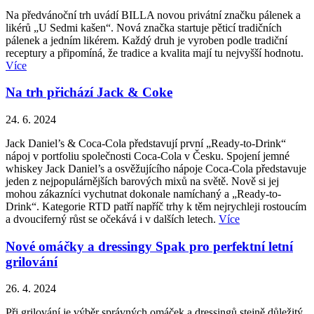
Na předvánoční trh uvádí BILLA novou privátní značku pálenek a
likérů „U Sedmi kašen“. Nová značka startuje pěticí tradičních
pálenek a jedním likérem. Každý druh je vyroben podle tradiční
receptury a připomíná, že tradice a kvalita mají tu nejvyšší hodnotu.
Více
Na trh přichází Jack & Coke
24. 6. 2024
Jack Daniel’s & Coca-Cola představují první „Ready-to-Drink“
nápoj v portfoliu společnosti Coca-Cola v Česku. Spojení jemné
whiskey Jack Daniel’s a osvěžujícího nápoje Coca-Cola představuje
jeden z nejpopulárnějších barových mixů na světě. Nově si jej
mohou zákazníci vychutnat dokonale namíchaný a „Ready-to-
Drink“. Kategorie RTD patří napříč trhy k těm nejrychleji rostoucím
a dvouciferný růst se očekává i v dalších letech.
Více
Nové omáčky a dressingy Spak pro perfektní letní
grilování
26. 4. 2024
Při grilování je výběr správných omáček a dressingů stejně důležitý