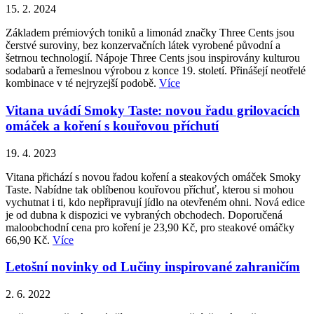
15. 2. 2024
Základem prémiových toniků a limonád značky Three Cents jsou
čerstvé suroviny, bez konzervačních látek vyrobené původní a
šetrnou technologií. Nápoje Three Cents jsou inspirovány kulturou
sodabarů a řemeslnou výrobou z konce 19. století. Přinášejí neotřelé
kombinace v té nejryzejší podobě.
Více
Vitana uvádí Smoky Taste: novou řadu grilovacích
omáček a koření s kouřovou příchutí
19. 4. 2023
Vitana přichází s novou řadou koření a steakových omáček Smoky
Taste. Nabídne tak oblíbenou kouřovou příchuť, kterou si mohou
vychutnat i ti, kdo nepřipravují jídlo na otevřeném ohni. Nová edice
je od dubna k dispozici ve vybraných obchodech. Doporučená
maloobchodní cena pro koření je 23,90 Kč, pro steakové omáčky
66,90 Kč.
Více
Letošní novinky od Lučiny inspirované zahraničím
2. 6. 2022