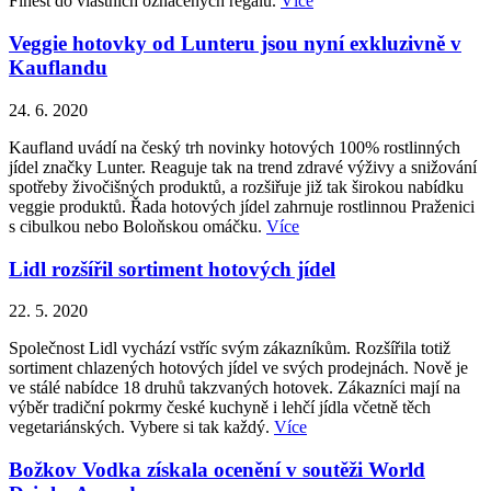
Finest do vlastních označených regálů.
Více
Veggie hotovky od Lunteru jsou nyní exkluzivně v
Kauflandu
24. 6. 2020
Kaufland uvádí na český trh novinky hotových 100% rostlinných
jídel značky Lunter. Reaguje tak na trend zdravé výživy a snižování
spotřeby živočišných produktů, a rozšiřuje již tak širokou nabídku
veggie produktů. Řada hotových jídel zahrnuje rostlinnou Praženici
s cibulkou nebo Boloňskou omáčku.
Více
Lidl rozšířil sortiment hotových jídel
22. 5. 2020
Společnost Lidl vychází vstříc svým zákazníkům. Rozšířila totiž
sortiment chlazených hotových jídel ve svých prodejnách. Nově je
ve stálé nabídce 18 druhů takzvaných hotovek. Zákazníci mají na
výběr tradiční pokrmy české kuchyně i lehčí jídla včetně těch
vegetariánských. Vybere si tak každý.
Více
Božkov Vodka získala ocenění v soutěži World