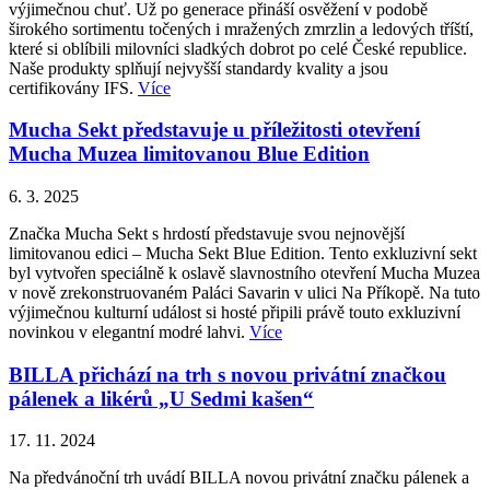
výjimečnou chuť. Už po generace přináší osvěžení v podobě
širokého sortimentu točených i mražených zmrzlin a ledových tříští,
které si oblíbili milovníci sladkých dobrot po celé České republice.
Naše produkty splňují nejvyšší standardy kvality a jsou
certifikovány IFS.
Více
Mucha Sekt představuje u příležitosti otevření
Mucha Muzea limitovanou Blue Edition
6. 3. 2025
Značka Mucha Sekt s hrdostí představuje svou nejnovější
limitovanou edici – Mucha Sekt Blue Edition. Tento exkluzivní sekt
byl vytvořen speciálně k oslavě slavnostního otevření Mucha Muzea
v nově zrekonstruovaném Paláci Savarin v ulici Na Příkopě. Na tuto
výjimečnou kulturní událost si hosté připili právě touto exkluzivní
novinkou v elegantní modré lahvi.
Více
BILLA přichází na trh s novou privátní značkou
pálenek a likérů „U Sedmi kašen“
17. 11. 2024
Na předvánoční trh uvádí BILLA novou privátní značku pálenek a