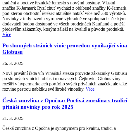
tradiční a poctivé řeznické řemeslo s novými postupy. Vlastní
značka K-Jarmark Ryzí chuť vychází z oblíbené značky K-Jarmark,
pod kterou obchodní řetězec aktuálně nabízí více než 330 výrobků.
Novinky z řady uzenin vyrobené výhradně ve spolupráci s českými
dodavateli budou dostupné ve všech prodejnách Kaufland a potěší
především zákazníky, kterým záleží na kvalitě a původu produktů.
Více
Po slunných stráních vinic provedou vynikající vína
Globusu
26. 3. 2025
Nová privátní řada vín Vinařská stezka provede zákazníky Globusu
po slunných vinicích oblasti moravských Čejkovic. Globus víny
rozšíří v hypermarketech portfolio svých privátních značek, ale také
rozvine pestrou nabídku své široké vinotéky.
Více
Česká zmrzlina z Opočna: Poctivá zmrzlina s tradicí
přináší novinky pro rok 2025
21. 3. 2025
Česká zmrzlina z Opočna je synonymem pro kvalitu, tradici a