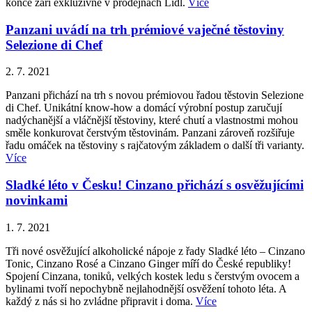
konce září exkluzivně v prodejnách Lidl.
Více
Panzani uvádí na trh prémiové vaječné těstoviny
Selezione di Chef
2. 7. 2021
Panzani přichází na trh s novou prémiovou řadou těstovin Selezione
di Chef. Unikátní know-how a domácí výrobní postup zaručují
nadýchanější a vláčnější těstoviny, které chutí a vlastnostmi mohou
směle konkurovat čerstvým těstovinám. Panzani zároveň rozšiřuje
řadu omáček na těstoviny s rajčatovým základem o další tři varianty.
Více
Sladké léto v Česku! Cinzano přichází s osvěžujícími
novinkami
1. 7. 2021
Tři nové osvěžující alkoholické nápoje z řady Sladké léto – Cinzano
Tonic, Cinzano Rosé a Cinzano Ginger míří do České republiky!
Spojení Cinzana, toniků, velkých kostek ledu s čerstvým ovocem a
bylinami tvoří nepochybně nejlahodnější osvěžení tohoto léta. A
každý z nás si ho zvládne připravit i doma.
Více