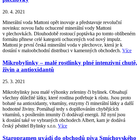
20. 4. 2021
Minerální voda Mattoni opět inovuje a představuje revoluční
novinku: novou řadu ochucené minerální vody Mattoni
v plechovkách. Dlouhodobě rostoucí poptávka po tomto oblíbeném
formátu přinese celé kategorii ochucených vod nový impulz.
Mattoni je první česká minerální voda v plechovce, která je k
dostání v maloobchodní distribuci v kamenných obchodech.
Více
Mikrobylinky – malé rostlinky plné intenzivní chutě,
živin a antioxidantů
25. 3. 2021
Mikrobylinky jsou malé výhonky zeleniny či bylinek. Obsahují
všechny důležité látky, které rostlina potřebuje k růstu. Jsou proto
bohaté na antioxidanty, vitamíny, enzymy či minerální látky a další
hodnotné živiny. Pomáhají tedy s doplňováním chybějících
vitamínů, s posílením imunity či dodávají energii. Již nyní jsou
k dostání také ve vybraných obchodech Albert, kam je dodává
český pěstitel Bylinky s.r.o.
Více
Staropramen uvádí do obchodů piva Smíchovského