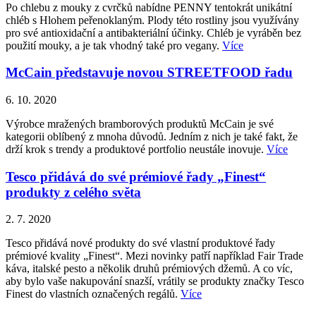
Po chlebu z mouky z cvrčků nabídne PENNY tentokrát unikátní
chléb s Hlohem peřenoklaným. Plody této rostliny jsou využívány
pro své antioxidační a antibakteriální účinky. Chléb je vyráběn bez
použití mouky, a je tak vhodný také pro vegany.
Více
McCain představuje novou STREETFOOD řadu
6. 10. 2020
Výrobce mražených bramborových produktů McCain je své
kategorii oblíbený z mnoha důvodů. Jedním z nich je také fakt, že
drží krok s trendy a produktové portfolio neustále inovuje.
Více
Tesco přidává do své prémiové řady „Finest“
produkty z celého světa
2. 7. 2020
Tesco přidává nové produkty do své vlastní produktové řady
prémiové kvality „Finest“. Mezi novinky patří například Fair Trade
káva, italské pesto a několik druhů prémiových džemů. A co víc,
aby bylo vaše nakupování snazší, vrátily se produkty značky Tesco
Finest do vlastních označených regálů.
Více