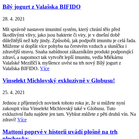
Bílý jogurt z Valašska BIFIDO
28. 4. 2021
Mít správně nastaven imunitní systém, který chrání tělo před
škodlivými vlivy, jako jsou bakterie či viry, je v dnešní době
důležitější než kdy jindy. Způsobů, jak podpořit imunitu je celá řada.
Můžeme si dopřát více pohybu na čerstvém vzduch a sluníčku i
zdravější stravu. Snaha nabídnout zákazníkům produkt podporující
zdraví, a napomoct tak vytvořit lepší imunitu, vedla Mlékárnu
Valašské Meziříčí k myšlence uvést na trh nový Bílý jogurt z
Valašska BIFIDO.
Více
Vinselekt Michlovský exkluzivně v Globusu!
25. 4. 2021
Jednou z příjemných novinek tohoto roku je, že si můžete nyní
zakoupit vína Vinselekt Michlovský také v Globusu. Tuto
exkluzivní řadu najdete jen tam. Vybírat můžete z pěti druhů vín. Na
zdraví!
Více
Mattoni poprvé v historii uvádí plošně na trh
plechovky