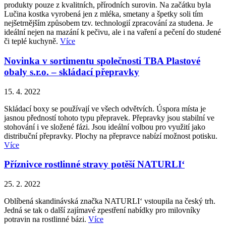
produkty pouze z kvalitních, přírodních surovin. Na začátku byla
Lučina kostka vyrobená jen z mléka, smetany a špetky soli tím
nejšetrnějším způsobem tzv. technologií zpracování za studena. Je
ideální nejen na mazání k pečivu, ale i na vaření a pečení do studené
či teplé kuchyně.
Více
Novinka v sortimentu společnosti TBA Plastové
obaly s.r.o. – skládací přepravky
15. 4. 2022
Skládací boxy se používají ve všech odvětvích. Úspora místa je
jasnou předností tohoto typu přepravek. Přepravky jsou stabilní ve
stohování i ve složené fázi. Jsou ideální volbou pro využití jako
distribuční přepravky. Plochy na přepravce nabízí možnost potisku.
Více
Příznivce rostlinné stravy potěší NATURLI‘
25. 2. 2022
Oblíbená skandinávská značka NATURLI‘ vstoupila na český trh.
Jedná se tak o další zajímavé zpestření nabídky pro milovníky
potravin na rostlinné bázi.
Více