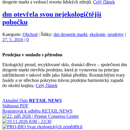
drogerie markt a vedoucí resortu lidských zdrojů.
Celý článek
dm otevřela svou nejekologičtější
pobočku
Kategorie:
Obchod
|
Štítky:
dm drogerie markt
,
ekologie
,
prodejny
|
27. 5. 2016
|
0
Prodejna v souladu s přírodou
Ekologický proud, recyklované sklo, domácí dřevo – společnost dm
drogerie markt otevřela prodejnu, která je vystavena na principu
udržitelnosti v takové míře jako žádná předtím. Rozmáchlými tvary
fasády a se střechou pokrytou trávou prodejna harmonicky zapadá
do okolní krajiny.
Celý článek
Aktuální číslo
RETAIL NEWS
Stáhnout PDF
Registrovat k odběru RETAIL NEWS