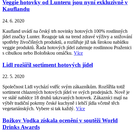
Veggie hotovky od Lunteru jsou nyní exkluzivně v
Kauflandu
24. 6. 2020
Kaufland uvádí na český trh novinky hotových 100% rostlinných
jídel značky Lunter. Reaguje tak na trend zdravé výživy a snižování
spotřeby živočišných produktů, a rozšiřuje již tak širokou nabídku
veggie produktů. Řada hotových jídel zahrnuje rostlinnou Praženici
s cibulkou nebo Boloňskou omáčku.
Více
Lidl rozšířil sortiment hotových jídel
22. 5. 2020
Společnost Lidl vychází vstříc svým zákazníkům. Rozšířila totiž
sortiment chlazených hotových jídel ve svých prodejnách. Nově je
ve stálé nabídce 18 druhů takzvaných hotovek. Zákazníci mají na
výběr tradiční pokrmy české kuchyně i lehčí jídla včetně těch
vegetariánských. Vybere si tak každý.
Více
Božkov Vodka získala ocenění v soutěži World
Drinks Awards