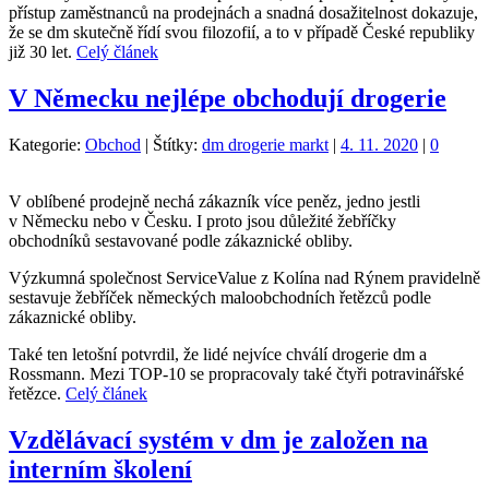
přístup zaměstnanců na prodejnách a snadná dosažitelnost dokazuje,
že se dm skutečně řídí svou filozofií, a to v případě České republiky
již 30 let.
Celý článek
V Německu nejlépe obchodují drogerie
Kategorie:
Obchod
|
Štítky:
dm drogerie markt
|
4. 11. 2020
|
0
V oblíbené prodejně nechá zákazník více peněz, jedno jestli
v Německu nebo v Česku. I proto jsou důležité žebříčky
obchodníků sestavované podle zákaznické obliby.
Výzkumná společnost ServiceValue z Kolína nad Rýnem pravidelně
sestavuje žebříček německých maloobchodních řetězců podle
zákaznické obliby.
Také ten letošní potvrdil, že lidé nejvíce chválí drogerie dm a
Rossmann. Mezi TOP-10 se propracovaly také čtyři potravinářské
řetězce.
Celý článek
Vzdělávací systém v dm je založen na
interním školení