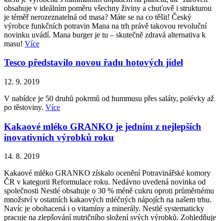
obsahuje v ideálním poměru všechny živiny a chuťově i strukturou
je téměř nerozeznatelná od masa? Máte se na co těšit! Český
výrobce funkčních potravin Mana na trh právě takovou revoluční
novinku uvádí. Mana burger je tu – skutečně zdravá alternativa k
masu!
Více
Tesco představilo novou řadu hotových jídel
12. 9. 2019
V nabídce je 50 druhů pokrmů od hummusu přes saláty, polévky až
po těstoviny.
Více
Kakaové mléko GRANKO je jedním z nejlepších
inovativních výrobků roku
14. 8. 2019
Kakaové mléko GRANKO získalo ocenění Potravinářské komory
ČR v kategorii Reformulace roku. Nedávno uvedená novinka od
společnosti Nestlé obsahuje o 30 % méně cukru oproti průměrnému
množství v ostatních kakaových mléčných nápojích na našem trhu.
Navíc je obohacená i o vitamíny a minerály. Nestlé systematicky
pracuje na zlepšování nutričního složení svých výrobků. Zohledňuje