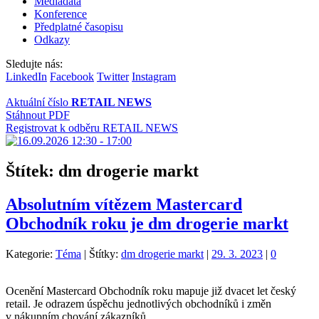
Mediadata
Konference
Předplatné časopisu
Odkazy
Sledujte nás:
LinkedIn
Facebook
Twitter
Instagram
Aktuální číslo
RETAIL NEWS
Stáhnout PDF
Registrovat k odběru RETAIL NEWS
Štítek:
dm drogerie markt
Absolutním vítězem Mastercard
Obchodník roku je dm drogerie markt
Kategorie:
Téma
|
Štítky:
dm drogerie markt
|
29. 3. 2023
|
0
Ocenění Mastercard Obchodník roku mapuje již dvacet let český
retail. Je odrazem úspěchu jednotlivých obchodníků i změn
v nákupním chování zákazníků.