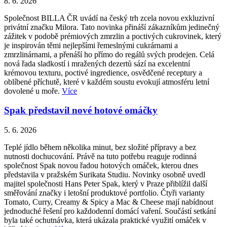
8. 6. 2026
Společnost BILLA ČR uvádí na český trh zcela novou exkluzivní
privátní značku Milora. Tato novinka přináší zákazníkům jedinečný
zážitek v podobě prémiových zmrzlin a poctivých cukrovinek, který
je inspirován těmi nejlepšími řemeslnými cukrárnami a
zmrzlinárnami, a přenáší ho přímo do regálů svých prodejen. Celá
nová řada sladkostí i mražených dezertů sází na excelentní
krémovou texturu, poctivé ingredience, osvědčené receptury a
oblíbené příchutě, které v každém soustu evokují atmosféru letní
dovolené u moře.
Více
Spak představil nové hotové omáčky
5. 6. 2026
Teplé jídlo během několika minut, bez složité přípravy a bez
nutnosti dochucování. Právě na tuto potřebu reaguje rodinná
společnost Spak novou řadou hotových omáček, kterou dnes
představila v pražském Surikata Studiu. Novinky osobně uvedl
majitel společnosti Hans Peter Spak, který v Praze přiblížil další
směřování značky i letošní produktové portfolio. Čtyři varianty
Tomato, Curry, Creamy & Spicy a Mac & Cheese mají nabídnout
jednoduché řešení pro každodenní domácí vaření. Součástí setkání
byla také ochutnávka, která ukázala praktické využití omáček v