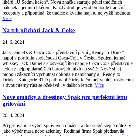
likérů „U Sedmi kašen“. Nová značka startuje pěticí tradičních
pálenek a jedním likérem. Každý druh je vyroben podle tradiční
receptury a připomíná, že tradice a kvalita mají tu nejvyšší hodnotu.
Více
Na trh přichází Jack & Coke
24. 6. 2024
Jack Daniel’s & Coca-Cola představují první „Ready-to-Drink“
nápoj v portfoliu společnosti Coca-Cola v Česku. Spojení jemné
whiskey Jack Daniel’s a osvěžujícího nápoje Coca-Cola představuje
jeden z nejpopulárnějších barových mixů na světě. Nově si jej
mohou zákazníci vychutnat dokonale namíchaný a „Ready-to-
Drink“. Kategorie RTD patří napříč trhy k těm nejrychleji rostoucím
a dvouciferný růst se očekává i v dalších letech.
Více
Nové omáčky a dressingy Spak pro perfektní letní
grilování
26. 4. 2024
Při grilování je výběr správných omáček a dressingů stejně důležitý
jako výběr masa nebo zeleniny. Rodinná firma Spak představila