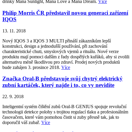
drinky Mana Sunlight, Mana Love a Mana Dream.
Více
Philip Morris ČR představil novou generaci zařízení
IQOS
13. 11. 2018
Nový IQOS 3 a IQOS 3 MULTI přináší zákazníkům lepší
konstrukci, design a jednodušší používání, při zachování
charakteristické chuti, smyslových vjemů a rituálu. Nové verze
produktu mají pomoci dalším z řady dospělých kuřáků, aby si zvolili
alternativu méně škodlivou pro zdraví. Prodej nových produktů
bude zahájen 3. prosince 2018.
Více
Značka Oral-B představuje svůj chytrý elektrický
zubní kartáček, který najde i to, co vy nevidíte
22. 9. 2018
Inteligentní systém čištění zubů Oral-B GENIUS spojuje revoluční
technologii detekce polohy s trojitou regulací tlaku a profesionálním
časovačem, které vám pomohou čistit si zuby přesně tak, jak to
doporučil váš zubař.
Více