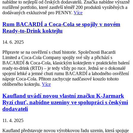
nabídne to nejlepší od českých dodavatelů. Značka nabídne výrazně
rozšířené portfolio, které zastřeší téměř 200 produktů vyráběných a
dodávaných exkluzivně pro PENNY.
Více
Rum BACARDÍ a Coca-Cola se spojily v novém
Ready-to-Drink koktejlu
14. 6. 2025
Připravte se na osvěžení s chutí historie. Společnosti Bacardi
Limited a Coca-Cola Company spojily své síly a přichází s
BACARDÍ & Coca-Cola, klasickým koktejlem v praktickém balení
ready-to-drink (RTD) – je tedy vždy po ruce. Jedná se o dokonalé
spojení lehké a jemné chuti rumu BACARDÍ a lahodného osvěžení
nápoje Coca-Cola. Přitom zachycuje nadčasové kouzlo tohoto
oblíbeného koktejlu.
Více
Kaufland uvádí novou vlastní značku K-Jarmark
Ryzí chuť, nabídne uzeniny ve spolupráci s českými
dodavateli
11. 4. 2025
Kaufland představuje novou výrobkovou řadu uzenin, která spojuje