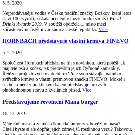
5. 5. 2020
Nejprodávanější vodka v Česku tradiční značky Božkov, která letos
slaví 100. výročí, získala ocenění v mezinárodní soutěži
World
Drinks Awards 2019
. V soutěži obdržela 1. místo mezi
zúčastněnými čistými vodkami z České republiky.
Více
HORNBACH představuje vlastní krmiva FINEVO
5. 5. 2020
Společnost Hornbach přichází na trh s novinkou, která potěší jak
majitele psů a koček, tak především jejich čtyřnohé kamarády.
Řetězec projektových marketů rozšiřuje svou stávající nabídku
zvířecího krmiva o vlastní prémiovou značku FINEVO. Mokré i
suché krmení v praktickém balení představuje pro zvíře
plnohodnotnou stravu z kvalitních přísad.
Více
Představujeme revoluční Mana burger
16. 12. 2019
Máte rádi maso a zejména ikonické burgery z hovězího masa?
Chtěli byste si ale dopřát jejich zdravější, rostlinnou verzi? Takovou,
která je vyrobená s minimálním dopadem na planetu, ale zároveň