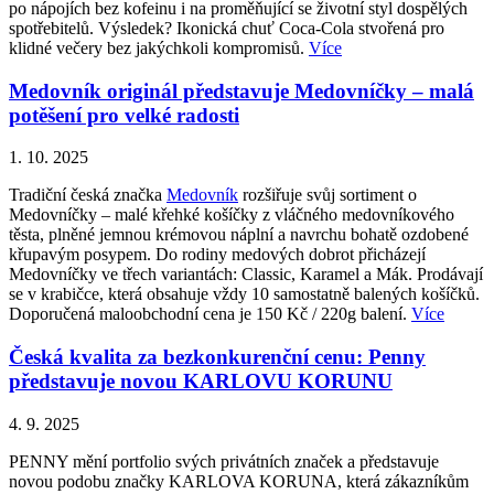
po nápojích bez kofeinu i na proměňující se životní styl dospělých
spotřebitelů. Výsledek? Ikonická chuť Coca-Cola stvořená pro
klidné večery bez jakýchkoli kompromisů.
Více
Medovník originál představuje Medovníčky – malá
potěšení pro velké radosti
1. 10. 2025
Tradiční česká značka
Medovník
rozšiřuje svůj sortiment o
Medovníčky – malé křehké košíčky z vláčného medovníkového
těsta, plněné jemnou krémovou náplní a navrchu bohatě ozdobené
křupavým posypem. Do rodiny medových dobrot přicházejí
Medovníčky ve třech variantách: Classic, Karamel a Mák. Prodávají
se v krabičce, která obsahuje vždy 10 samostatně balených košíčků.
Doporučená maloobchodní cena je 150 Kč / 220g balení.
Více
Česká kvalita za bezkonkurenční cenu: Penny
představuje novou KARLOVU KORUNU
4. 9. 2025
PENNY mění portfolio svých privátních značek a představuje
novou podobu značky KARLOVA KORUNA, která zákazníkům