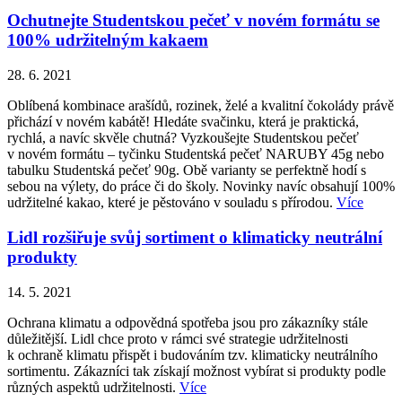
Ochutnejte Studentskou pečeť v novém formátu se
100% udržitelným kakaem
28. 6. 2021
Oblíbená kombinace arašídů, rozinek, želé a kvalitní čokolády právě
přichází v novém kabátě! Hledáte svačinku, která je praktická,
rychlá, a navíc skvěle chutná? Vyzkoušejte Studentskou pečeť
v novém formátu – tyčinku Studentská pečeť NARUBY 45g nebo
tabulku Studentská pečeť 90g. Obě varianty se perfektně hodí s
sebou na výlety, do práce či do školy. Novinky navíc obsahují 100%
udržitelné kakao, které je pěstováno v souladu s přírodou.
Více
Lidl rozšiřuje svůj sortiment o klimaticky neutrální
produkty
14. 5. 2021
Ochrana klimatu a odpovědná spotřeba jsou pro zákazníky stále
důležitější. Lidl chce proto v rámci své strategie udržitelnosti
k ochraně klimatu přispět i budováním tzv. klimaticky neutrálního
sortimentu. Zákazníci tak získají možnost vybírat si produkty podle
různých aspektů udržitelnosti.
Více