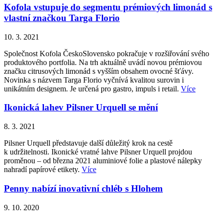
Kofola vstupuje do segmentu prémiových limonád s
vlastní značkou Targa Florio
10. 3. 2021
Společnost Kofola ČeskoSlovensko pokračuje v rozšiřování svého
produktového portfolia. Na trh aktuálně uvádí novou prémiovou
značku citrusových limonád s vyšším obsahem ovocné šťávy.
Novinka s názvem Targa Florio vyčnívá kvalitou surovin i
unikátním designem. Je určená pro gastro, impuls i retail.
Více
Ikonická lahev Pilsner Urquell se mění
8. 3. 2021
Pilsner Urquell představuje další důležitý krok na cestě
k udržitelnosti. Ikonické vratné lahve Pilsner Urquell projdou
proměnou – od března 2021 aluminiové folie a plastové nálepky
nahradí papírové etikety.
Více
Penny nabízí inovativní chléb s Hlohem
9. 10. 2020