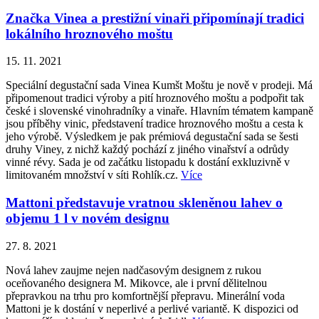
Značka Vinea a prestižní vinaři připomínají tradici
lokálního hroznového moštu
15. 11. 2021
Speciální degustační sada Vinea Kumšt Moštu je nově v prodeji. Má
připomenout tradici výroby a pití hroznového moštu a podpořit tak
české i slovenské vinohradníky a vinaře. Hlavním tématem kampaně
jsou příběhy vinic, představení tradice hroznového moštu a cesta k
jeho výrobě. Výsledkem je pak prémiová degustační sada se šesti
druhy Viney, z nichž každý pochází z jiného vinařství a odrůdy
vinné révy. Sada je od začátku listopadu k dostání exkluzivně v
limitovaném množství v síti Rohlík.cz.
Více
Mattoni představuje vratnou skleněnou lahev o
objemu 1 l v novém designu
27. 8. 2021
Nová lahev zaujme nejen nadčasovým designem z rukou
oceňovaného designera M. Mikovce, ale i první dělitelnou
přepravkou na trhu pro komfortnější přepravu. Minerální voda
Mattoni je k dostání v neperlivé a perlivé variantě. K dispozici od