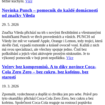
běžné kuchyni.
Více
Novinka Punch – pomocník do každé domácnosti
od značky Vileda
29. 5. 2026
Značka Vileda přichází na trh s novými flexibilními a všestrannými
houbičkami Punch ve třech provedeních a vůních. PUNCH od
Viledy lze mít ve variantě Apple, Orange i Lemon, tedy trojici, která
skvěle čistí, vypadá roztomile a krásně ovocně voní. Každá z nich
má svou specializaci, ale všechny spojuje jedno. Čistí bez
poškrábání a jejich vůni aktivujete prostým stisknutím. Je to
výkonný pomocník v boji proti nepořádku.
Více
Večery bez kompromisů. A to díky novince Coca-
Cola Zero Zero – bez cukru, bez kofeinu, bez
starostí
19. 3. 2026
Zpomalit, vydechnout a dopřát si chvilku jen pro sebe. Právě pro
tyto okamžiky přichází Coca-Cola Zero Zero, bez cukru a bez
kofeinu. Společnost Coca-Cola reaguje na rostoucí poptávku