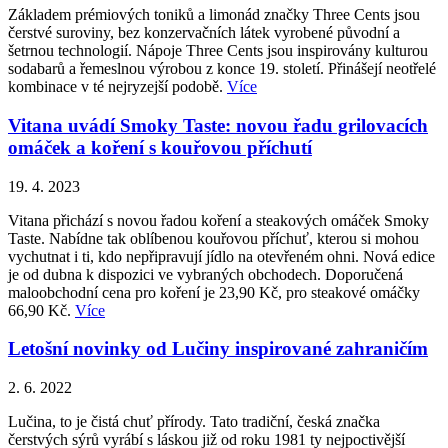
Základem prémiových toniků a limonád značky Three Cents jsou
čerstvé suroviny, bez konzervačních látek vyrobené původní a
šetrnou technologií. Nápoje Three Cents jsou inspirovány kulturou
sodabarů a řemeslnou výrobou z konce 19. století. Přinášejí neotřelé
kombinace v té nejryzejší podobě.
Více
Vitana uvádí Smoky Taste: novou řadu grilovacích
omáček a koření s kouřovou příchutí
19. 4. 2023
Vitana přichází s novou řadou koření a steakových omáček Smoky
Taste. Nabídne tak oblíbenou kouřovou příchuť, kterou si mohou
vychutnat i ti, kdo nepřipravují jídlo na otevřeném ohni. Nová edice
je od dubna k dispozici ve vybraných obchodech. Doporučená
maloobchodní cena pro koření je 23,90 Kč, pro steakové omáčky
66,90 Kč.
Více
Letošní novinky od Lučiny inspirované zahraničím
2. 6. 2022
Lučina, to je čistá chuť přírody. Tato tradiční, česká značka
čerstvých sýrů vyrábí s láskou již od roku 1981 ty nejpoctivější