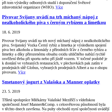
při tom výsledky odborných studií i doporučení Světové
zdravotnické organizace (WHO).
Více
Pivovar Svijany uvádí na trh míchaný nápoj z
nealkoholického piva s černým rybízem a limetkou
18. 6. 2019
Pivovar Svijany uvádí na trh nový míchaný nápoj z nealkoholického
piva. Svijanský Vozka Černý rybíz a limetka je výsledkem spojení
piva bez alkoholu a limonády z přírodních šťáv z černého rybízu a
limetky a díky přirozenému obsahu oxidu uhličitého nabízí rychlé
osvěžení třeba při sportu nebo pří jízdě vozem. V točené podobě je
k dostání ve vybraných restauracích, v plechovkách pak zatím v
prodejnách sítě Globus, vybraných prodejnách Albert a na e-shopu
pivovaru.
Více
Smetanový jogurt z Valašska a Manner oplatky
23. 5. 2019
Tříletá spolupráce Mlékárny Valašské Meziříčí s vídeňskou
společností Josef Manner&Comp. s celosvětovou působností byla
v těchto dnech završena. Na pulty obchodů nyní společnosti uvádějí