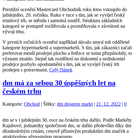
Prestižní ocenění Mastercard Obchodník roku letos vstoupilo do
jubilejního, 20. ročníku. Ruku v ruce s tím, jak se vyvíjel český
retailový trh, se měnila i samotná soutěž. Struktura základních
kategorií se postupně rozšiřovala a pozměňovala v závislosti na
vývoji trhu.
V prvních ročnících ocenění například dávalo smysl mít oddělené
kategorie hypermarketů a supermarketů. S tím, jak zákazníci začali
preferovat menší prodejní plochu a řetězce se tomu přizpůsobily, to
význam ztratilo. Stejně tak rozdělení na diskontní a nediskontní
prodejce pozbylo opodstatnění s tím, jak se vyvíjel český trh
prodejen s potravinami.
Celý článek
dm má za sebou 30 úspěšných let na
českém trhu
Kategorie:
Obchod
|
Štítky:
dm drogerie markt
|
21. 12. 2022
|
0
dm se v i jubilejním 30. roce na českém trhu dařilo. Podle Markéty
Kajabové, jednatelky společnosti dm, se dařilo především díky dm
dlouhodobým cenám, cenově příznivým produktům dm značek a
atraktivnímu věrnostnímu programu.