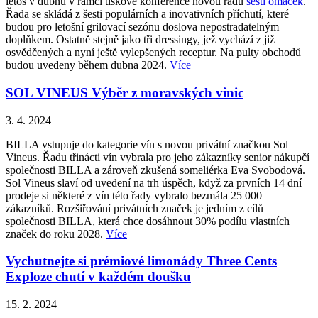
letos v dubnu v rámci tiskové konference novou řadu
šesti omáček
.
Řada se skládá z šesti populárních a inovativních příchutí, které
budou pro letošní grilovací sezónu doslova nepostradatelným
doplňkem. Ostatně stejně jako tři dressingy, jež vychází z již
osvědčených a nyní ještě vylepšených receptur. Na pulty obchodů
budou uvedeny během dubna 2024.
Více
SOL VINEUS Výběr z moravských vinic
3. 4. 2024
BILLA vstupuje do kategorie vín s novou privátní značkou Sol
Vineus. Řadu třinácti vín vybrala pro jeho zákazníky senior nákupčí
společnosti BILLA a zároveň zkušená someliérka Eva Svobodová.
Sol Vineus slaví od uvedení na trh úspěch, když za prvních 14 dní
prodeje si některé z vín této řady vybralo bezmála 25 000
zákazníků. Rozšiřování privátních značek je jedním z cílů
společnosti BILLA, která chce dosáhnout 30% podílu vlastních
značek do roku 2028.
Více
Vychutnejte si prémiové limonády Three Cents
Exploze chutí v každém doušku
15. 2. 2024