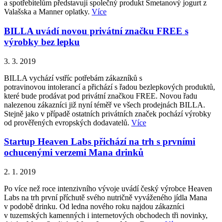
a spotřebitelům představují společný produkt Smetanový jogurt z
Valašska a Manner oplatky.
Více
BILLA uvádí novou privátní značku FREE s
výrobky bez lepku
3. 3. 2019
BILLA vychází vstříc potřebám zákazníků s
potravinovou intolerancí a přichází s řadou bezlepkových produktů,
které bude prodávat pod privátní značkou FREE. Novou řadu
nalezenou zákazníci již nyní téměř ve všech prodejnách BILLA.
Stejně jako v případě ostatních privátních značek pochází výrobky
od prověřených evropských dodavatelů.
Více
Startup Heaven Labs přichází na trh s prvními
ochucenými verzemi Mana drinků
2. 1. 2019
Po více než roce intenzivního vývoje uvádí český výrobce Heaven
Labs na trh první příchutě svého nutričně vyváženého jídla Mana
v podobě drinku. Od ledna nového roku najdou zákazníci
v tuzemských kamenných i internetových obchodech tři novinky,