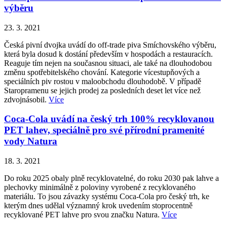
výběru
23. 3. 2021
Česká pivní dvojka uvádí do off-trade piva Smíchovského výběru,
která byla dosud k dostání především v hospodách a restauracích.
Reaguje tím nejen na současnou situaci, ale také na dlouhodobou
změnu spotřebitelského chování. Kategorie vícestupňových a
speciálních piv rostou v maloobchodu dlouhodobě. V případě
Staropramenu se jejich prodej za posledních deset let více než
zdvojnásobil.
Více
Coca-Cola uvádí na český trh 100% recyklovanou
PET lahev, speciálně pro své přírodní pramenité
vody Natura
18. 3. 2021
Do roku 2025 obaly plně recyklovatelné, do roku 2030 pak lahve a
plechovky minimálně z poloviny vyrobené z recyklovaného
materiálu. To jsou závazky systému Coca-Cola pro český trh, ke
kterým dnes udělal významný krok uvedením stoprocentně
recyklované PET lahve pro svou značku Natura.
Více