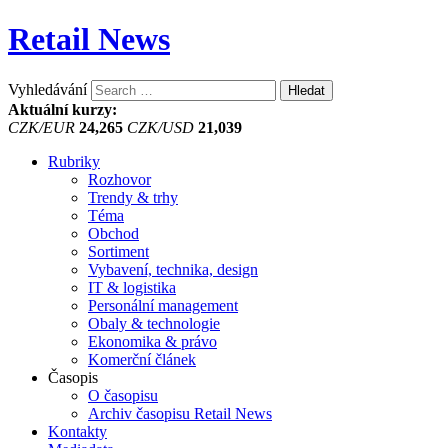
Retail News
Vyhledávání
Aktuální kurzy:
CZK/EUR
24,265
CZK/USD
21,039
Rubriky
Rozhovor
Trendy & trhy
Téma
Obchod
Sortiment
Vybavení, technika, design
IT & logistika
Personální management
Obaly & technologie
Ekonomika & právo
Komerční článek
Časopis
O časopisu
Archiv časopisu Retail News
Kontakty