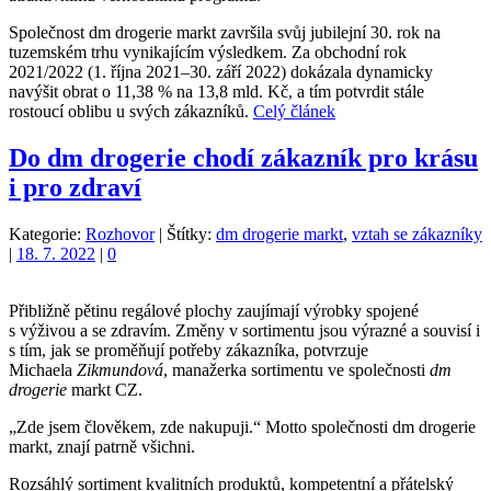
Společnost dm drogerie markt završila svůj jubilejní 30. rok na
tuzemském trhu vynikajícím výsledkem. Za obchodní rok
2021/2022 (1. října 2021–30. září 2022) dokázala dynamicky
navýšit obrat o 11,38 % na 13,8 mld. Kč, a tím potvrdit stále
rostoucí oblibu u svých zákazníků.
Celý článek
Do dm drogerie chodí zákazník pro krásu
i pro zdraví
Kategorie:
Rozhovor
|
Štítky:
dm drogerie markt
,
vztah se zákazníky
|
18. 7. 2022
|
0
Přibližně pětinu regálové plochy zaujímají výrobky spojené
s výživou a se zdravím. Změny v sortimentu jsou výrazné a souvisí i
s tím, jak se proměňují potřeby zákazníka, potvrzuje
Michaela
Zikmundová
, manažerka sortimentu ve společnosti
dm
drogerie
markt CZ.
„Zde jsem člověkem, zde nakupuji.“ Motto společnosti dm drogerie
markt, znají patrně všichni.
Rozsáhlý sortiment kvalitních produktů, kompetentní a přátelský